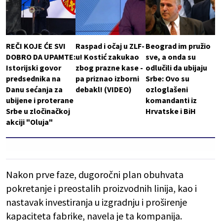
REČI KOJE ĆE SVI
Raspad i očaj u ZLF-
Beograd im pružio
DOBRO DA UPAMTE:
u! Kostić zakukao
sve, a onda su
Istorijski govor
zbog prazne kase -
odlučili da ubijaju
predsednika na
pa priznao izborni
Srbe: Ovo su
Danu sećanja za
debakl! (VIDEO)
ozloglašeni
ubijene i proterane
komandanti iz
Srbe u zločinačkoj
Hrvatske i BiH
akciji "Oluja"
Nakon prve faze, dugoročni plan obuhvata
pokretanje i preostalih proizvodnih linija, kao i
nastavak investiranja u izgradnju i proširenje
kapaciteta fabrike, navela je ta kompanija.