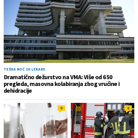
TEŠKA NOĆ ZA LEKARE
Dramatično dežurstvo na VMA: Više od 650
pregleda, masovna kolabiranja zbog vrućine i
dehidracije
0
0