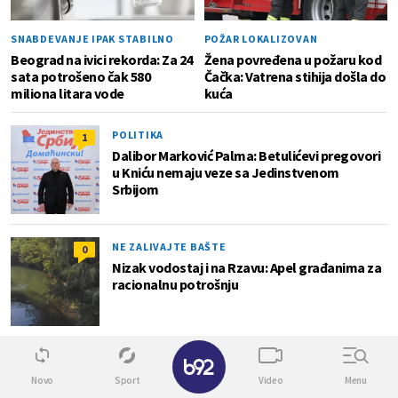
SNABDEVANJE IPAK STABILNO
POŽAR LOKALIZOVAN
Beograd na ivici rekorda: Za 24
Žena povređena u požaru kod
sata potrošeno čak 580
Čačka: Vatrena stihija došla do
miliona litara vode
kuća
POLITIKA
1
Dalibor Marković Palma: Betulićevi pregovori
u Kniću nemaju veze sa Jedinstvenom
Srbijom
NE ZALIVAJTE BAŠTE
0
Nizak vodostaj i na Rzavu: Apel građanima za
racionalnu potrošnju
✕
Novo
Sport
Video
Menu