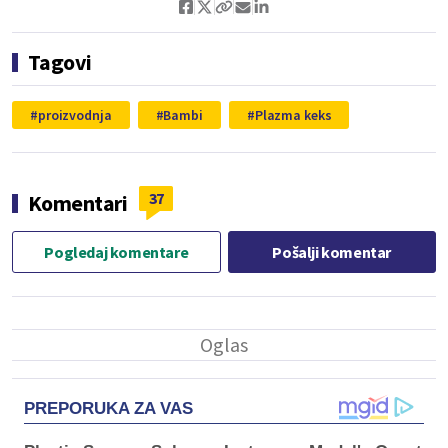
Tagovi
proizvodnja
Bambi
Plazma keks
37
Komentari
Pogledaj komentare
Pošalji komentar
PREPORUKA ZA VAS