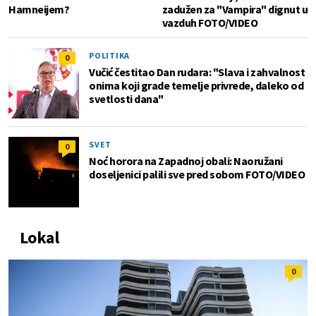
Hamneijem?
zadužen za "Vampira" dignut u
vazduh FOTO/VIDEO
POLITIKA
0
Vučić čestitao Dan rudara: "Slava i zahvalnost
onima koji grade temelje privrede, daleko od
svetlosti dana"
SVET
0
Noć horora na Zapadnoj obali: Naoružani
doseljenici palili sve pred sobom FOTO/VIDEO
Lokal
0