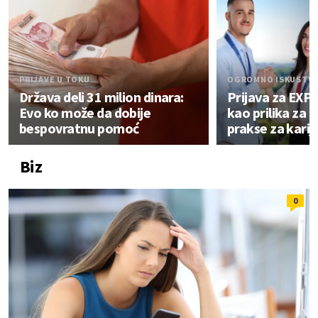
PRIJAVE U TOKU
OGROMNO ISKUSTV
Država deli 31 milion dinara:
Prijava za EXP
Evo ko može da dobije
kao prilika za u
bespovratnu pomoć
prakse za karij
Biz
0