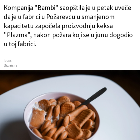
Kompanija "Bambi" saopštila je u petak uveče
da je u fabrici u Požarevcu u smanjenom
kapacitetu započela proizvodnju keksa
"Plazma", nakon požara koji se u junu dogodio
u toj fabrici.
Izvor:
Biznis.rs