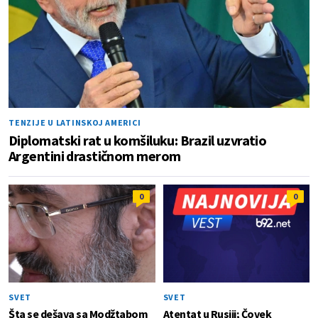
TENZIJE U LATINSKOJ AMERICI
Diplomatski rat u komšiluku: Brazil uzvratio
Argentini drastičnom merom
0
0
SVET
SVET
Šta se dešava sa Modžtabom
Atentat u Rusiji; Čovek