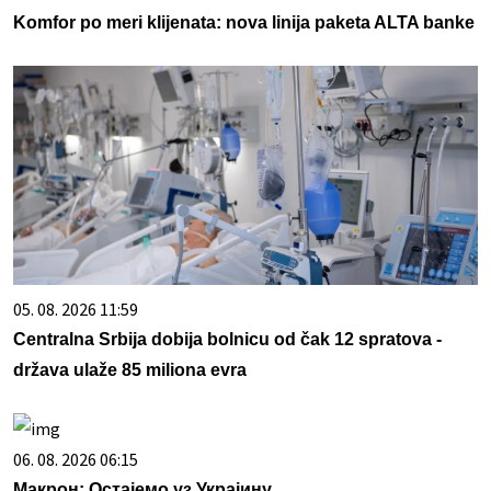
Komfor po meri klijenata: nova linija paketa ALTA banke
05. 08. 2026 11:59
Centralna Srbija dobija bolnicu od čak 12 spratova -
država ulaže 85 miliona evra
06. 08. 2026 06:15
Макрон: Остајемо уз Украјину