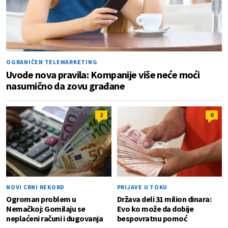
OGRANIČEN TELEMARKETING
Uvode nova pravila: Kompanije više neće moći
nasumično da zovu građane
2
0
NOVI CRNI REKORD
PRIJAVE U TOKU
Ogroman problem u
Država deli 31 milion dinara:
Nemačkoj: Gomilaju se
Evo ko može da dobije
neplaćeni računi i dugovanja
bespovratnu pomoć