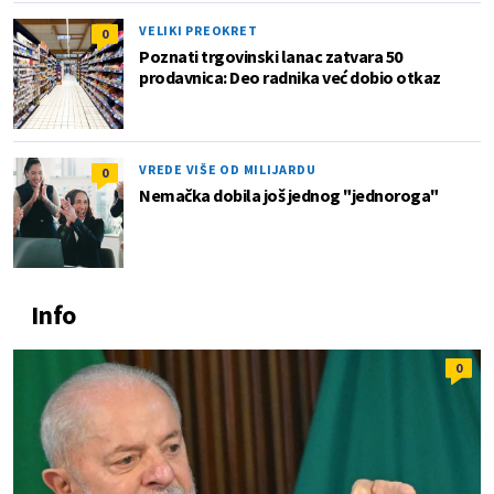
VELIKI PREOKRET
0
Poznati trgovinski lanac zatvara 50
prodavnica: Deo radnika već dobio otkaz
VREDE VIŠE OD MILIJARDU
0
Nemačka dobila još jednog "jednoroga"
Info
0