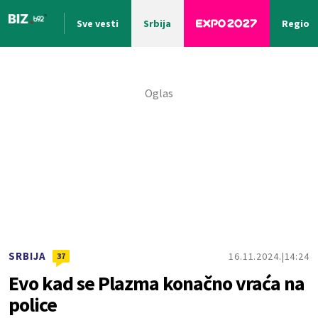
Sve vesti
Srbija
Region
Nova vest
SRBIJA
16.11.2024.
14:24
37
Evo kad se Plazma konačno vraća na
police