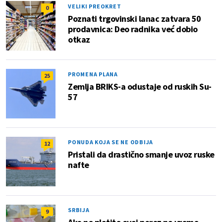
VELIKI PREOKRET
0
Poznati trgovinski lanac zatvara 50
prodavnica: Deo radnika već dobio
otkaz
PROMENA PLANA
25
Zemlja BRIKS-a odustaje od ruskih Su-
57
PONUDA KOJA SE NE ODBIJA
12
Pristali da drastično smanje uvoz ruske
nafte
SRBIJA
9