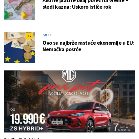
Ako ne platite ovaj porez na vreme –
sledi kazna: Uskoro ističe rok
SVET
12
Ovo su najbrže rastuće ekonomije u EU:
Nemačka posrće