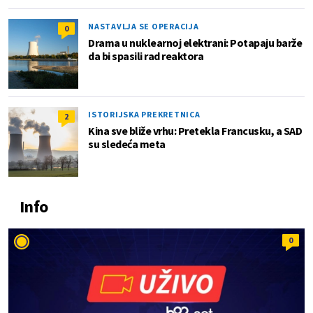
NASTAVLJA SE OPERACIJA
0
Drama u nuklearnoj elektrani: Potapaju barže
da bi spasili rad reaktora
ISTORIJSKA PREKRETNICA
2
Kina sve bliže vrhu: Pretekla Francusku, a SAD
su sledeća meta
Info
0