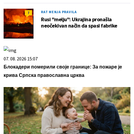
RAT MENJA PRAVILA
7
Rusi "melju": Ukrajina pronašla
neočekivan način da spasi fabrike
07. 08. 2026 15:07
Блокадери померили своје границе: За пожаре је
крива Српска православна црква