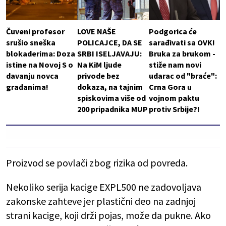
Čuveni profesor
LOVE NAŠE
Podgorica će
srušio sneška
POLICAJCE, DA SE
sarađivati sa OVK!
blokaderima: Doza
SRBI ISELJAVAJU:
Bruka za brukom -
istine na Novoj S o
Na KiM ljude
stiže nam novi
davanju novca
privode bez
udarac od "braće":
građanima!
dokaza, na tajnim
Crna Gora u
spiskovima više od
vojnom paktu
200 pripadnika MUP
protiv Srbije?!
Proizvod se povlači zbog rizika od povreda.
Nekoliko serija kacige EXPL500 ne zadovoljava
zakonske zahteve jer plastični deo na zadnjoj
strani kacige, koji drži pojas, može da pukne. Ako