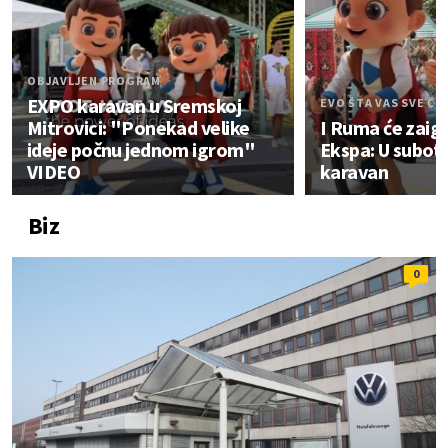
OBJAVLJEN PROGRAM
EXPO karavan u Sremskoj
EVO ŠTA VAS SVE ČE
Mitrovici: "Ponekad velike
I Ruma će zaigr
ideje počnu jednom igrom"
Ekspa: U subot
VIDEO
karavan
Biz
0