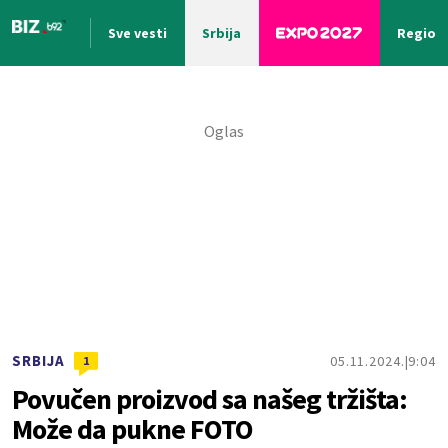
Sve vesti
Srbija
Region
Nova vest
SRBIJA
05.11.2024.
9:04
1
Povučen proizvod sa našeg tržišta:
Može da pukne FOTO