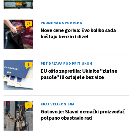
PROMENA NA PUMPAMA
27
Nove cene goriva: Evo koliko sada
koštaju benzin i dizel
PET DRŽAVA POD PRITISKOM
9
EU ošto zapretila: Ukinite "zlatne
pasoše" ili ostajete bez vize
KRAJ VELIKOG SNA
6
Gotovo je: Slavni nemački proizvođač
potpuno obustavio rad