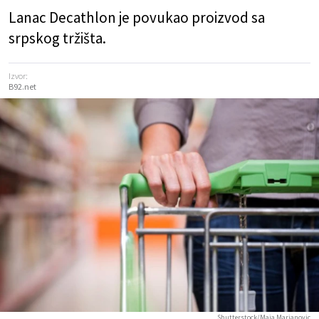
Lanac Decathlon je povukao proizvod sa
srpskog tržišta.
Izvor:
B92.net
Shutterstock/Maja Marjanovic