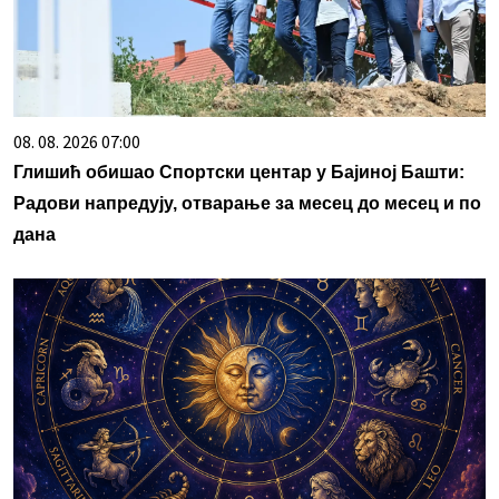
08. 08. 2026 07:00
Глишић обишао Спортски центар у Бајиној Башти:
Радови напредују, отварање за месец до месец и по
дана