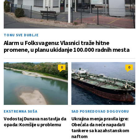
TONU SVE DUBLJE
Alarm u Folksvagenu: Vlasnici traže hitne
promene, u planu ukidanje 100.000 radnih mesta
0
0
EKSTREMNA SUŠA
SAD POSREDOVAO DOGOVORU
Vodostaj Dunava nastavlja da
Ukrajina menja pravila igre:
opada: Komšije u problemu
Obećala da neće napadati
tankere sa kazahstanskom
naftom