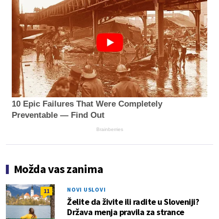
10 Epic Failures That Were Completely
Preventable — Find Out
Brainberries
Možda vas zanima
NOVI USLOVI
11
Želite da živite ili radite u Sloveniji?
Država menja pravila za strance