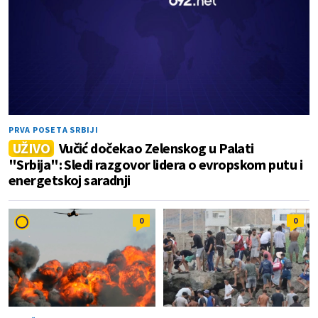
PRVA POSETA SRBIJI
UŽIVO
Vučić dočekao Zelenskog u Palati
"Srbija": Sledi razgovor lidera o evropskom putu i
energetskoj saradnji
0
0