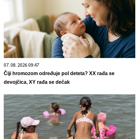
07. 08. 2026 09:47
Čiji hromozom određuje pol deteta? XX rađa se
devojčica, XY rađa se dečak