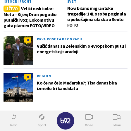
ISTOČNI FRONT
SVET
Novi bilans migrantske
UŽIVO
Veliki ruski udar:
tragedije: 141 osoba poginula
Meta – Kijev; Dron pogodio
u pokušajima ulaska u Seutu
putnički voz; Lokomotivu
FOTO
guta plamen FOTO/VIDEO
PRVA POSETA BEOGRADU
0
Vučić danas sa Zelenskim o evropskom putu i
energetskoj saradnji
REGION
0
Ko će na čelo Mađarske?; Tisa danas bira
između tri kandidata
Lokal
✕
Novo
Sport
Video
Menu
1