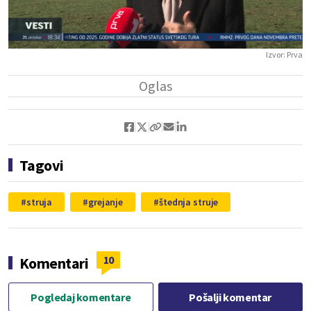
Play
Vide
Izvor:
Prva
Tagovi
struja
grejanje
štednja struje
10
Komentari
Pogledaj komentare
Pošalji komentar