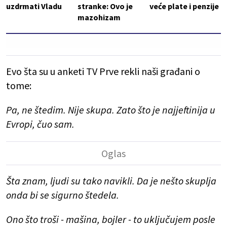
uzdrmati Vladu
stranke: Ovo je
veće plate i penzije
mazohizam
Evo šta su u anketi TV Prve rekli naši građani o
tome:
Pa, ne štedim. Nije skupa. Zato što je najjeftinija u
Evropi, čuo sam.
Šta znam, ljudi su tako navikli. Da je nešto skuplja
onda bi se sigurno štedela.
Ono što troši - mašina, bojler - to uključujem posle