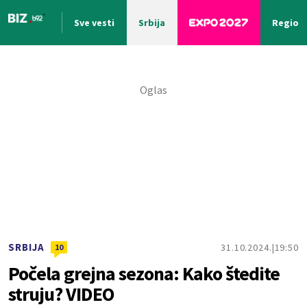
Sve vesti
Srbija
Region
Nova vest
SRBIJA
31.10.2024.
19:50
10
Počela grejna sezona: Kako štedite
struju? VIDEO