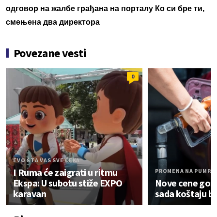
одговор на жалбе грађана на порталу Ко си бре ти,
смењена два директора
Povezane vesti
0
EVO ŠTA VAS SVE ČEKA
I Ruma će zaigrati u ritmu
PROMENA NA PUMPA
Ekspa: U subotu stiže EXPO
Nove cene gori
karavan
sada koštaju ben