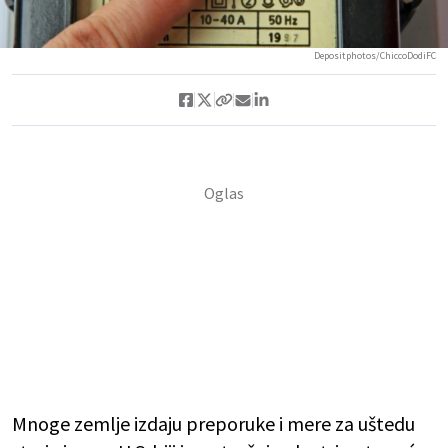
Depositphotos/ChiccoDodiFC
Mnoge zemlje izdaju preporuke i mere za uštedu