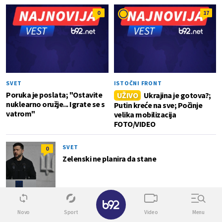
0
17
SVET
ISTOČNI FRONT
Poruka je poslata; "Ostavite
UŽIVO
Ukrajina je gotova?;
nuklearno oružje... Igrate se s
Putin kreće na sve; Počinje
vatrom"
velika mobilizacija
FOTO/VIDEO
SVET
0
Zelenski ne planira da stane
✕
POŽARI U SRBIJI
0
Novo
Sport
Video
Menu
UŽIVO
Požar u Deliblatskoj peščari se