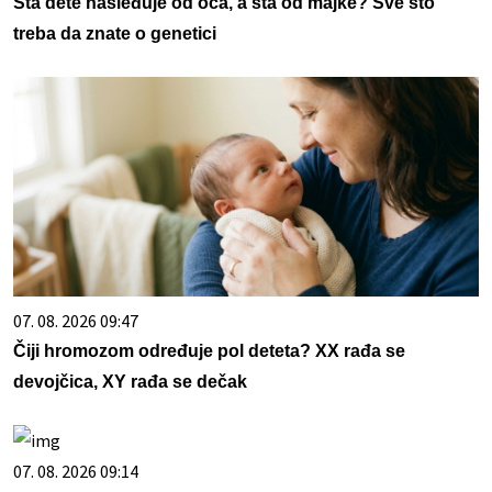
Šta dete nasleđuje od oca, a šta od majke? Sve što
treba da znate o genetici
07. 08. 2026 09:47
Čiji hromozom određuje pol deteta? XX rađa se
devojčica, XY rađa se dečak
07. 08. 2026 09:14