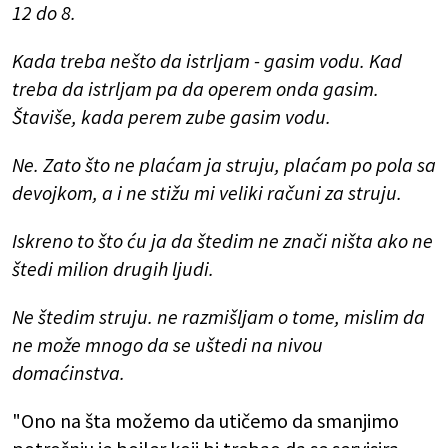
12 do 8.
Kada treba nešto da istrljam - gasim vodu. Kad
treba da istrljam pa da operem onda gasim.
Štaviše, kada perem zube gasim vodu.
Ne. Zato što ne plaćam ja struju, plaćam po pola sa
devojkom, a i ne stižu mi veliki računi za struju.
Iskreno to što ću ja da štedim ne znači ništa ako ne
štedi milion drugih ljudi.
Ne štedim struju. ne razmišljam o tome, mislim da
ne može mnogo da se uštedi na nivou
domaćinstva.
"Ono na šta možemo da utičemo da smanjimo