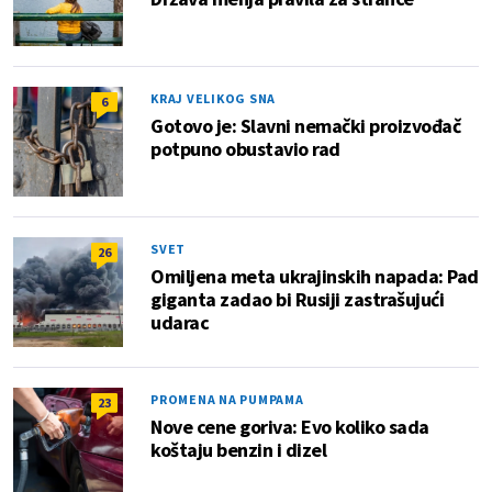
KRAJ VELIKOG SNA
6
Gotovo je: Slavni nemački proizvođač
potpuno obustavio rad
SVET
26
Omiljena meta ukrajinskih napada: Pad
giganta zadao bi Rusiji zastrašujući
udarac
PROMENA NA PUMPAMA
23
Nove cene goriva: Evo koliko sada
koštaju benzin i dizel