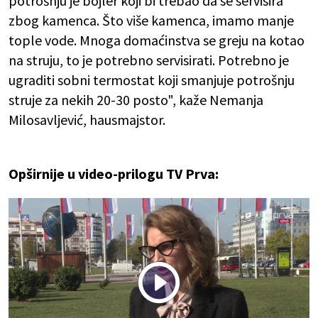
potrošnju je bojler koji bi trebao da se servisira
zbog kamenca. Što više kamenca, imamo manje
tople vode. Mnoga domaćinstva se greju na kotao
na struju, to je potrebno servisirati. Potrebno je
ugraditi sobni termostat koji smanjuje potrošnju
struje za nekih 20-30 posto", kaže Nemanja
Milosavljević, hausmajstor.
Opširnije u video-prilogu TV Prva: