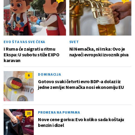
EVO ŠTA VAS SVE ČEKA
SVET
I Ruma će zaigrati u ritmu
Ni Nemačka, ni Irska: Ovo je
Ekspa: U subotu stiže EXPO
najveći evropski izvoznik piva
karavan
DOMINACIJA
6
Gotovo svaki četvrti evro BDP-a dolazi iz
jedne zemlje: Nemačka nosi ekonomiju EU
PROMENA NA PUMPAMA
23
Nove cene goriva: Evo koliko sada koštaju
benzin i dizel