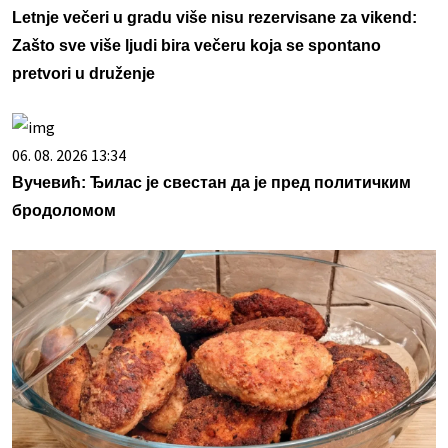
Letnje večeri u gradu više nisu rezervisane za vikend:
Zašto sve više ljudi bira večeru koja se spontano
pretvori u druženje
06. 08. 2026 13:34
Вучевић: Ђилас је свестан да је пред политичким
бродоломом