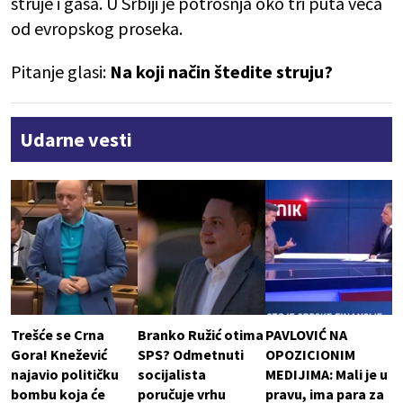
struje i gasa. U Srbiji je potrošnja oko tri puta veća
od evropskog proseka.
Pitanje glasi:
Na koji način štedite struju?
Udarne vesti
Trešće se Crna
Branko Ružić otima
PAVLOVIĆ NA
Gora! Knežević
SPS? Odmetnuti
OPOZICIONIM
najavio političku
socijalista
MEDIJIMA: Mali je u
bombu koja će
poručuje vrhu
pravu, ima para za