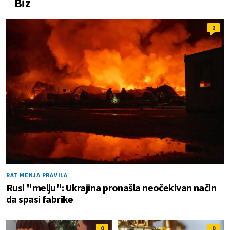
Biz
2
RAT MENJA PRAVILA
Rusi "melju": Ukrajina pronašla neočekivan način
da spasi fabrike
0
0