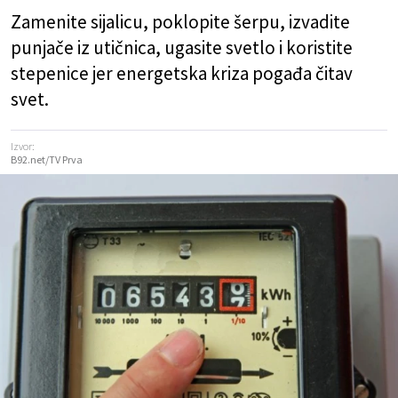
Zamenite sijalicu, poklopite šerpu, izvadite
punjače iz utičnica, ugasite svetlo i koristite
stepenice jer energetska kriza pogađa čitav
svet.
Izvor:
B92.net/TV Prva