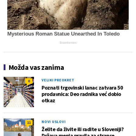
Mysterious Roman Statue Unearthed In Toledo
Brainberries
Možda vas zanima
VELIKI PREOKRET
0
Poznati trgovinski lanac zatvara 50
prodavnica: Deo radnika već dobio
otkaz
NOVI USLOVI
11
Želite da živite ili radite u Sloveniji?
Država menja pravila za strance