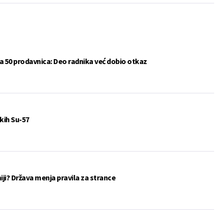
a 50 prodavnica: Deo radnika već dobio otkaz
kih Su-57
eniji? Država menja pravila za strance