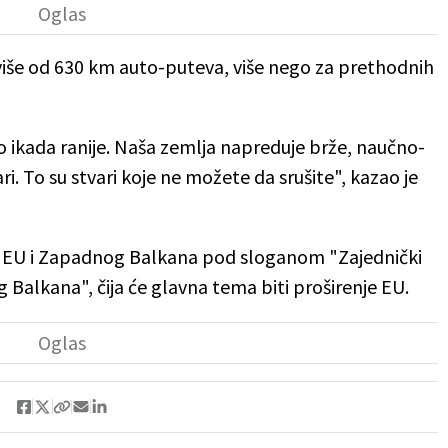
o više od 630 km auto-puteva, više nego za prethodnih
go ikada ranije. Naša zemlja napreduje brže, naučno-
. To su stvari koje ne možete da srušite", kazao je
ra EU i Zapadnog Balkana pod sloganom "Zajednički
 Balkana", čija će glavna tema biti proširenje EU.