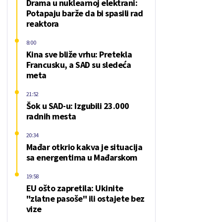
Drama u nuklearnoj elektrani:
Potapaju barže da bi spasili rad
reaktora
8:00
Kina sve bliže vrhu: Pretekla
Francusku, a SAD su sledeća
meta
21:52
Šok u SAD-u: Izgubili 23.000
radnih mesta
20:34
Mađar otkrio kakva je situacija
sa energentima u Mađarskom
19:58
EU ošto zapretila: Ukinite
"zlatne pasoše" ili ostajete bez
vize