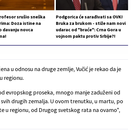
rofesor srušio sneška
Podgorica će sarađivati sa OVK!
ima: Doza istine na
Bruka za brukom - stiže nam novi
o davanju novca
udarac od "braće": Crna Gora u
ma!
vojnom paktu protiv Srbije?!
žena u odnosu na druge zemlje, Vučić je rekao da je
u regionu.
 od evropskog proseka, mnogo manje zaduženi od
svih drugih zemalja. U ovom trenutku, u martu, po
plate u regionu, od Drugog svetskog rata na ovamo",