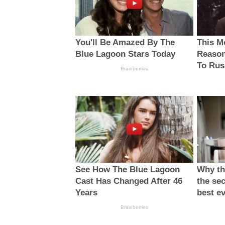
You'll Be Amazed By The
This M
Blue Lagoon Stars Today
Reason
To Rus
Brainberries
See How The Blue Lagoon
Why thi
Cast Has Changed After 46
the sec
Years
best e
Brainberries