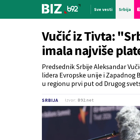
Sve vesti
Srbija
Nova vest
Vučić iz Tivta: "Srb
imala najviše plat
Predsednik Srbije Aleksandar Vučić
lidera Evropske unije i Zapadnog Ba
u regionu prvi put od Drugog svet
Izvor:
B92.net
SRBIJA