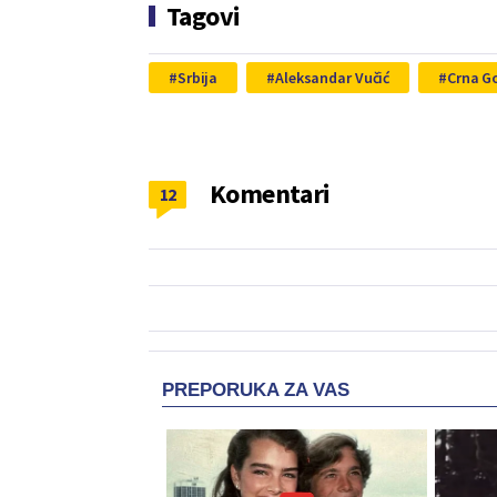
Tagovi
Srbija
Aleksandar Vučić
Crna G
Komentari
12
PREPORUKA ZA VAS