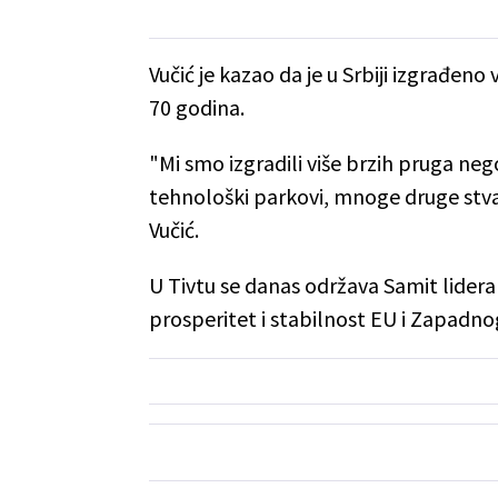
Vučić je kazao da je u Srbiji izgrađen
70 godina.
"Mi smo izgradili više brzih pruga ne
tehnološki parkovi, mnoge druge stvari
Vučić.
U Tivtu se danas održava Samit lide
prosperitet i stabilnost EU i Zapadnog