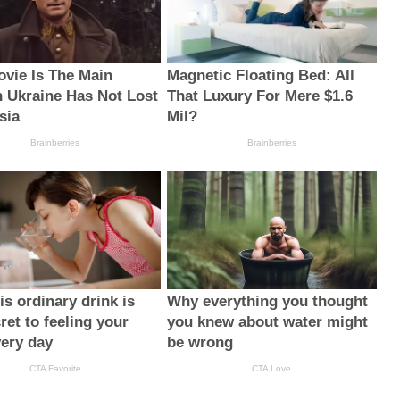
ovie Is The Main
Magnetic Floating Bed: All
 Ukraine Has Not Lost
That Luxury For Mere $1.6
sia
Mil?
Brainberries
Brainberries
s ordinary drink is
Why everything you thought
ret to feeling your
you knew about water might
very day
be wrong
CTA Favorite
CTA Love