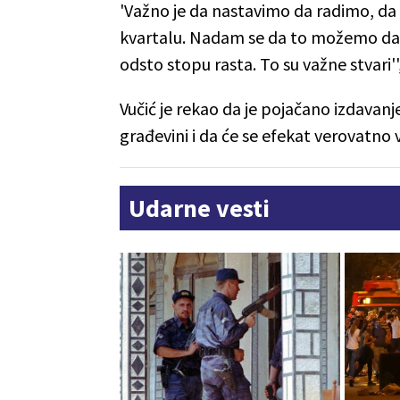
'Važno je da nastavimo da radimo, da 
kvartalu. Nadam se da to možemo da o
odsto stopu rasta. To su važne stvari''
Vučić je rekao da je pojačano izdavanje
građevini i da će se efekat verovatno 
Udarne vesti