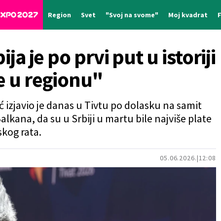
Region
Svet
"Svoj na svome"
Moj kvadrat
ija je po prvi put u istoriji
e u regionu"
 izjavio je danas u Tivtu po dolasku na samit
lkana, da su u Srbiji u martu bile najviše plate
skog rata.
05.06.2026.
12:08