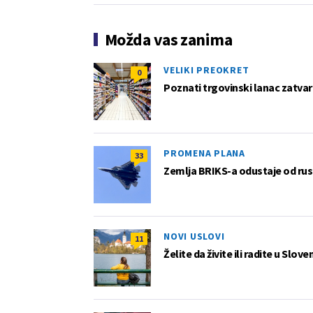
Možda vas zanima
VELIKI PREOKRET
0
Poznati trgovinski lanac zatvar
PROMENA PLANA
33
Zemlja BRIKS-a odustaje od rus
NOVI USLOVI
11
Želite da živite ili radite u Slov