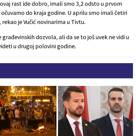
ovaj rast ide dobro, imali smo 3,2 odsto u prvom
čuvamo do kraja godine. U aprilu smo imali četiri
, rekao je Vučić novinarima u Tivtu.
 građevinskih dozvola, ali da se to još uvek ne vidi u
videti u drugoj polovini godine.