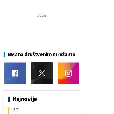
B92 na društvenim mrežama
Najnovije
8:47