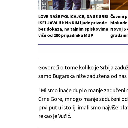
LOVE NAŠE POLICAJCE, DA SE SRBI
Čuveni p
ISELJAVAJU: Na KiM ljude privode
blokader
bez dokaza, na tajnim spiskovima
Novoj S 
više od 200 pripadnika MUP
građani
Govoreći o tome koliko je Srbija zadu
samo Bugarska niže zadužena od nas 
"Mi smo inače duplo manje zaduženi
Crne Gore, mnogo manje zaduženi od 
prvi put u istoriji imali smo najviše 
rekao je Vučić.