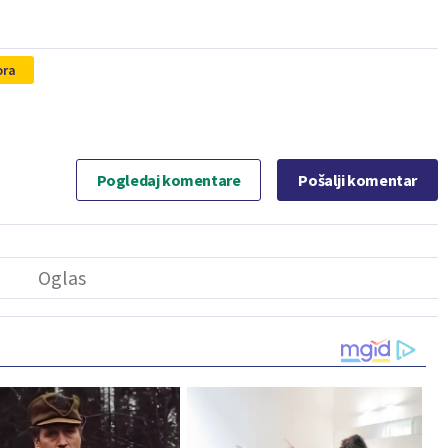
ora
Pogledaj komentare
Pošalji komentar