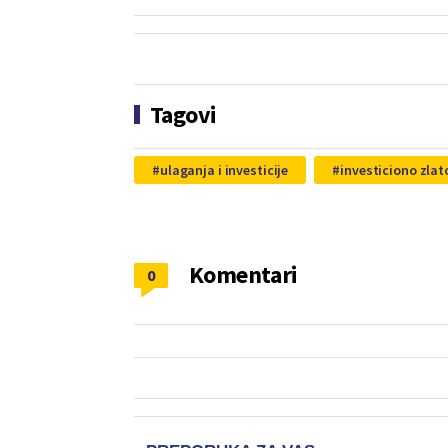
Tagovi
ulaganja i investicije
investiciono zlat
Komentari
0