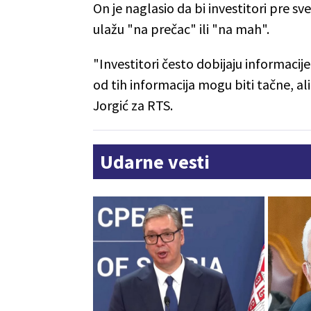
On je naglasio da bi investitori pre s
ulažu "na prečac" ili "na mah".
"Investitori često dobijaju informacij
od tih informacija mogu biti tačne, al
Jorgić za RTS.
Udarne vesti