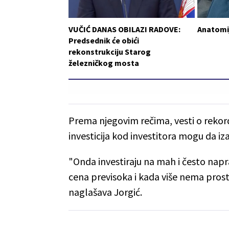
VUČIĆ DANAS OBILAZI RADOVE:
Anatomij
Predsednik će obići
rekonstrukciju Starog
železničkog mosta
Prema njegovim rečima, vesti o rekord
investicija kod investitora mogu da iz
"Onda investiraju na mah i često napra
cena previsoka i kada više nema prost
naglašava Jorgić.