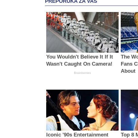
PREPORUKA ZA VAS
You Wouldn't Believe It If It
The Wo
Wasn't Caught On Camera!
Fans C
About
Brainberries
Iconic '90s Entertainment
Top 8 