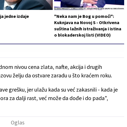
a jedne izdaje
"Neka nam je Bog u pomoći":
Kuknjava na Novoj S - Otkrivena
suština lažnih istraživanja i istina
o blokaderskoj listi (VIDEO)
nom nivou cena zlata, nafte, akcija i drugih
azovu želju da ostvare zaradu u što kraćem roku.
ve grešku, jer ulažu kada su već zakasnili - kada je
ora za dalji rast, već može da dođe i do pada",