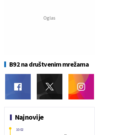
B92 na društvenim mrežama
Najnovije
10:02