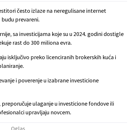
vestitori često izlaze na neregulisane internet
 budu prevareni.
ije, sa investicijama koje su u 2024. godini dostigle
ekuje rast do 300 miliona evra.
aju isključivo preko licenciranih brokerskih kuća i
laniranje.
vanje i poverenje u izabrane investicione
 preporučuje ulaganje u investicione fondove ili
ofesionalci upravljaju novcem.