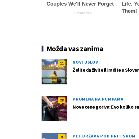
Couples We'll Never Forget
Life. 
Them!
Brainberries
Možda vas zanima
NOVI USLOVI
11
Želite da živite ili radite u Slov
PROMENA NA PUMPAMA
28
Nove cene goriva: Evo koliko sad
PET DRŽAVA POD PRITISKOM
9