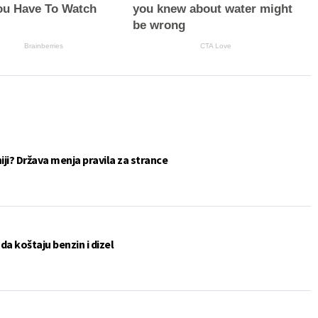
You Have To Watch
you knew about water might
be wrong
Brainberries
CTA Love
eniji? Država menja pravila za strance
a koštaju benzin i dizel