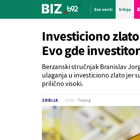
Sve vesti
Srbija
Nova vest
Investiciono zlato
Evo gde investito
Berzanski stručnjak Branislav Jorg
ulaganja u investiciono zlato jer s
prilično visoki.
Izvor:
Tanjug
SRBIJA