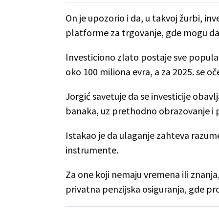
On je upozorio i da, u takvoj žurbi, in
platforme za trgovanje, gde mogu da
Investiciono zlato postaje sve popularn
oko 100 miliona evra, a za 2025. se oč
Jorgić savetuje da se investicije obavlj
banaka, uz prethodno obrazovanje i p
Istakao je da ulaganje zahteva razume
instrumente.
Za one koji nemaju vremena ili znanja,
privatna penzijska osiguranja, gde pr