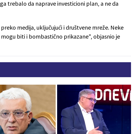
vega trebalo da naprave investicioni plan, a ne da
e preko medija, uključujući i društvene mreže. Neke
i mogu biti i bombastično prikazane", objasnio je