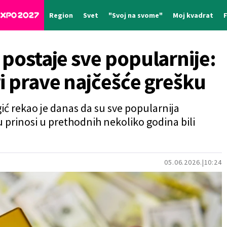
Region
Svet
"Svoj na svome"
Moj kvadrat
 postaje sve popularnije:
ri prave najčešće grešku
ić rekao je danas da su sve popularnija
u prinosi u prethodnih nekoliko godina bili
05.06.2026.
10:24