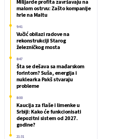
Milijarde profita završavaju na
malom ostrvu: Zašto kompanije
hrle na Maltu
9:41
Vučić obilazi radove na
rekonstrukciji Starog
železničkog mosta
8:47
Šta se dešava sa mađarskom
forintom? Suša, energija i
nuklearka Pakš stvaraju
probleme
8:00
Kaucija za flaše i limenke u
Srbiji: Kako će funkcionisati
depozitni sistem od 2027.
godine?
21:31