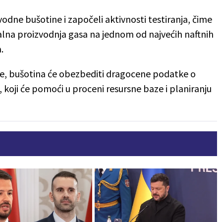
zvodne bušotine i započeli aktivnosti testiranja, čime
alna proizvodnja gasa na jednom od najvećih naftnih
a.
e, bušotina će obezbediti dragocene podatke o
, koji će pomoći u proceni resursne baze i planiranju