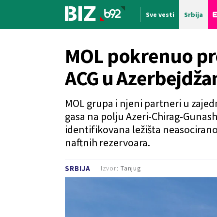
Sve vesti
Srbija
Nova vest
MOL pokrenuo pro
ACG u Azerbejdža
MOL grupa i njeni partneri u zaje
gasa na polju Azeri-Chirag-Gunashl
identifikovana ležišta neasocirano
naftnih rezervoara.
Izvor:
Tanjug
SRBIJA