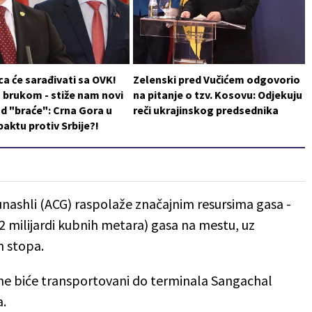
a će sarađivati sa OVK!
Zelenski pred Vučićem odgovorio
 brukom - stiže nam novi
na pitanje o tzv. Kosovu: Odjekuju
d "braće": Crna Gora u
reči ukrajinskog predsednika
aktu protiv Srbije?!
unashli (ACG) raspolaže značajnim resursima gasa -
12 milijardi kubnih metara) gasa na mestu, uz
ih stopa.
ine biće transportovani do terminala Sangachal
a.