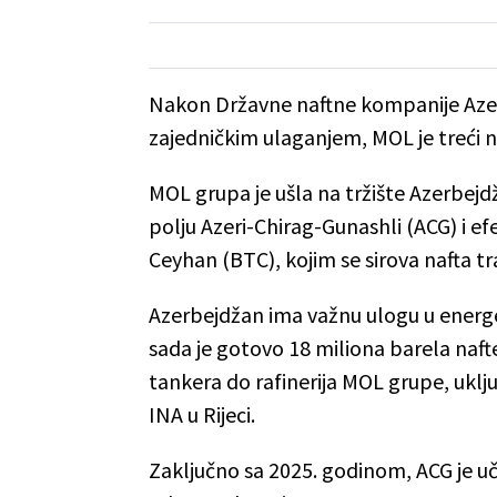
Nakon Državne naftne kompanije Azer
zajedničkim ulaganjem, MOL je treći n
MOL grupa je ušla na tržište Azerbej
polju Azeri-Chirag-Gunashli (ACG) i e
Ceyhan (BTC), kojim se sirova nafta 
Azerbejdžan ima važnu ulogu u energ
sada je gotovo 18 miliona barela naf
tankera do rafinerija MOL grupe, uključu
INA u Rijeci.
Zaključno sa 2025. godinom, ACG je uč