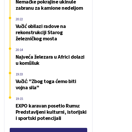
Nemačke pokrajine ukinule
zabranu za kamione nedeljom
20:22
Vučić obilazi radove na
rekonstrukciji Starog
železničkog mosta
20:14
Najveća železara u Africi dolazi
u komšiluk
19:33
Vučić: "Zbog toga ćemo biti
vojna sila"
19:15
EXPO karavan posetio Rumu:
Predstavljeni kulturni, istorijski
i sportski potencijali