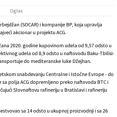
bejdžan (SOCAR) i kompanije BP, koja upravlja
ajveći akcionar u projektu ACG.
džana 2020. godine kupovinom udela od 9,57 odsto u
fektivnog udela od 8,9 odsto u naftovodu Baku-Tbilisi-
transportuje do mediteranske luke Džejhan.
etskom snabdevanju Centralne i Istočne Evrope - do
te sa polja ACG dopremljeno preko naftovoda BTC i
jući Slovnaftovu rafineriju u Bratislavi i rafineriju
estvovao sa 14 odsto u ukupnoj proizvodnji i sa 26