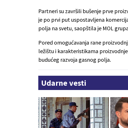
Partneri su završili bušenje prve proi
je po prvi put uspostavljena komercij
polja na svetu, saopštila je MOL grup
Pored omogućavanja rane proizvodnj
ležištu i karakteristikama proizvodnje
budućeg razvoja gasnog polja.
Udarne vesti