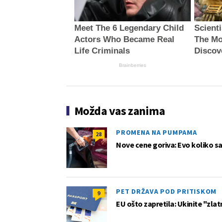
Meet The 6 Legendary Child
Scient
Actors Who Became Real
The Mo
Life Criminals
Discov
Brainberries
Možda vas zanima
PROMENA NA PUMPAMA
28
Nove cene goriva: Evo koliko sad
PET DRŽAVA POD PRITISKOM
9
EU ošto zapretila: Ukinite "zlat