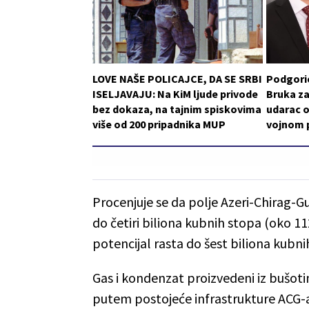
LOVE NAŠE POLICAJCE, DA SE SRBI
Podgoric
ISELJAVAJU: Na KiM ljude privode
Bruka za
bez dokaza, na tajnim spiskovima
udarac o
više od 200 pripadnika MUP
vojnom p
Procenjuje se da polje Azeri-Chirag-G
do četiri biliona kubnih stopa (oko 1
potencijal rasta do šest biliona kubn
Gas i kondenzat proizvedeni iz bušot
putem postojeće infrastrukture ACG-