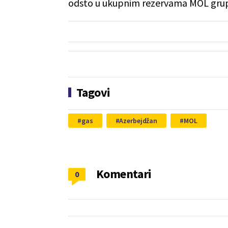
odsto u ukupnim rezervama MOL gru
Tagovi
gas
Azerbejdžan
MOL
Komentari
0