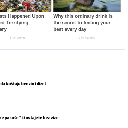
ists Happened Upon
Why this ordinary drink is
st Terrifying
the secret to feeling your
ery
best every day
Brainberries
CTA Favorite
a koštaju benzin i dizel
ne pasoše" ili ostajete bez vize