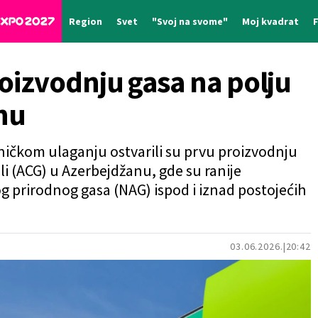
Region
Svet
"Svoj na svome"
Moj kvadrat
izvodnju gasa na polju
nu
dničkom ulaganju ostvarili su prvu proizvodnju
i (ACG) u Azerbejdžanu, gde su ranije
g prirodnog gasa (NAG) ispod i iznad postojećih
03.06.2026.
20:42