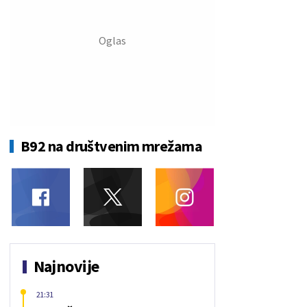
B92 na društvenim mrežama
Najnovije
21:31