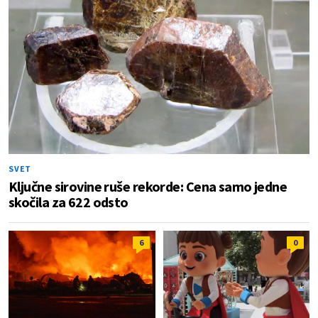
SVET
Ključne sirovine ruše rekorde: Cena samo jedne
skočila za 622 odsto
6
0