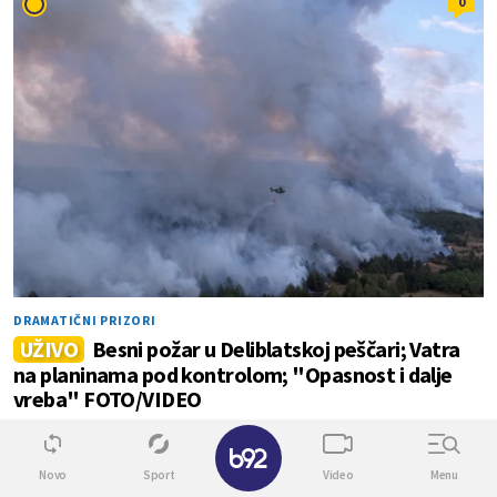
0
DRAMATIČNI PRIZORI
UŽIVO
Besni požar u Deliblatskoj peščari; Vatra
na planinama pod kontrolom; "Opasnost i dalje
vreba" FOTO/VIDEO
✕
0
0
Novo
Sport
Video
Menu