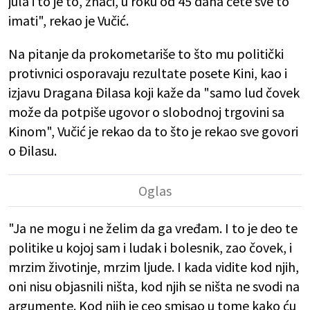
jula i to je to, znači, u roku od 45 dana ćete sve to
imati", rekao je Vučić.
Na pitanje da prokometariše to što mu politički
protivnici osporavaju rezultate posete Kini, kao i
izjavu Dragana Đilasa koji kaže da "samo lud čovek
može da potpiše ugovor o slobodnoj trgovini sa
Kinom", Vučić je rekao da to što je rekao sve govori
o Đilasu.
"Ja ne mogu i ne želim da ga vređam. I to je deo te
politike u kojoj sam i ludak i bolesnik, zao čovek, i
mrzim životinje, mrzim ljude. I kada vidite kod njih,
oni nisu objasnili ništa, kod njih se ništa ne svodi na
argumente. Kod njih je ceo smisao u tome kako ću