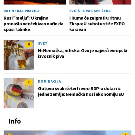
RAT MENJA PRAVILA
EVO ŠTA VAS SVE ČEKA
Rusi "melju": Ukrajina
I Ruma će zaigrati u ritmu
pronašla neočekivan način da
Ekspa: U subotu stiže EXPO
spasi fabrike
karavan
SVET
0
Ni Nemačka, ni Irska: Ovo je najveći evropski
izvoznik piva
DOMINACIJA
7
Gotovo svaki četvrti evro BDP-a dolazi iz
jedne zemlje: Nemačka nosi ekonomiju EU
Info