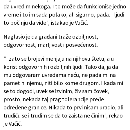
da uvredim nekoga. I to može da funkcioniše jedno
vreme i to im sada polako, ali sigurno, pada. I ljudi
to počinju da vide", istakao je Vučić.
Naglasio je da građani traže ozbiljnost,
odgovornost, marljivost i posvećenost.
"I zato se brojevi menjaju na njihovu štetu, a u
korist odgovornih i ozbiljnih ljudi. Tako da, ja da
mu odgovaram uvredama neću, ne pada mi na
pamet ni njemu, niti bilo kome drugom. I kada mi
se to dogodi, uvek se izvinim, živ sam čovek,
prosto, nekada taj prag tolerancije pređe
određene granice. Nikada to prvi nisam uradio, ali
trudiću se i trudim se da to zaista ne činim", rekao
je Vučić.