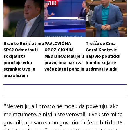
Branko Ružić otima
PAVLOVIĆ NA
Trešće se Crna
SPS? Odmetnuti
OPOZICIONIM
Gora! Knežević
socijalista
MEDIJIMA: Mali je u
najavio političku
poručuje vrhu
pravu, ima para za
bombu koja će
stranke: Ovo je
veće plate i penzije
uzdrmati Vladu
mazohizam
"Ne veruju, ali prosto ne mogu da poveruju, ako
me razumete. A ni vi niste verovali i uvek ste mi to
govorili, a ja sam samo govorio da će to biti do 15.