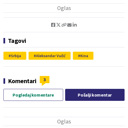
Tagovi
Srbija
Aleksandar Vučić
Kina
3
Komentari
Pogledaj komentare
Pošalji komentar