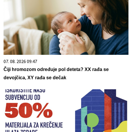
07. 08. 2026 09:47
Čiji hromozom određuje pol deteta? XX rađa se
devojčica, XY rađa se dečak