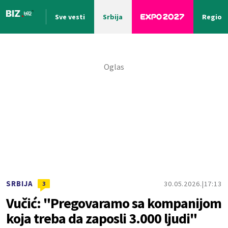
Sve vesti
Srbija
Region
Nova vest
SRBIJA
30.05.2026.
17:13
3
Vučić: "Pregovaramo sa kompanijom
koja treba da zaposli 3.000 ljudi"