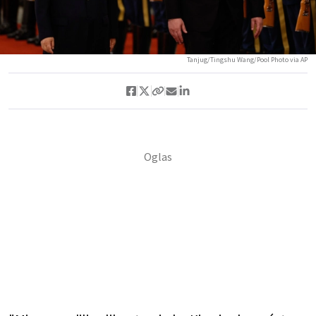
Tanjug/Tingshu Wang/Pool Photo via AP