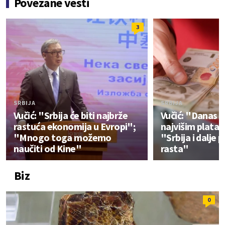
Povezane vesti
3
SRBIJA
SRBIJA
Vučić: "Srbija će biti najbrže
Vučić: "Danas 
rastuća ekonomija u Evropi";
najvišim plata
"Mnogo toga možemo
"Srbija i dalje 
naučiti od Kine"
rasta"
Biz
0