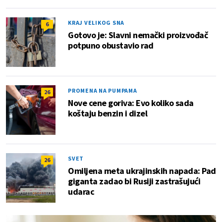
KRAJ VELIKOG SNA
6
Gotovo je: Slavni nemački proizvođač
potpuno obustavio rad
PROMENA NA PUMPAMA
26
Nove cene goriva: Evo koliko sada
koštaju benzin i dizel
SVET
26
Omiljena meta ukrajinskih napada: Pad
giganta zadao bi Rusiji zastrašujući
udarac