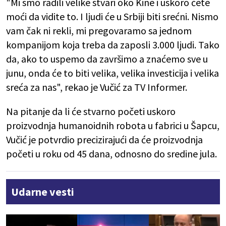
"Mi smo radili velike stvari oko Kine i uskoro ćete
moći da vidite to. I ljudi će u Srbiji biti srećni. Nismo
vam čak ni rekli, mi pregovaramo sa jednom
kompanijom koja treba da zaposli 3.000 ljudi. Tako
da, ako to uspemo da završimo a znaćemo sve u
junu, onda će to biti velika, velika investicija i velika
sreća za nas", rekao je Vučić za TV Informer.
Na pitanje da li će stvarno početi uskoro
proizvodnja humanoidnih robota u fabrici u Šapcu,
Vučić je potvrdio precizirajući da će proizvodnja
početi u roku od 45 dana, odnosno do sredine jula.
Udarne vesti