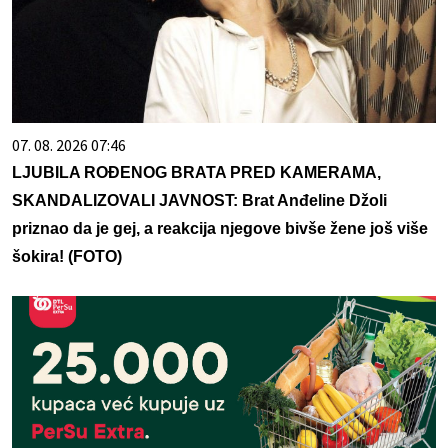
07. 08. 2026 07:46
LJUBILA ROĐENOG BRATA PRED KAMERAMA,
SKANDALIZOVALI JAVNOST: Brat Anđeline Džoli
priznao da je gej, a reakcija njegove bivše žene još više
šokira! (FOTO)