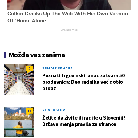
Culkin Cracks Up The Web With His Own Version
Of ‘Home Alone’
Brainberries
Možda vas zanima
VELIKI PREOKRET
0
Poznati trgovinski lanac zatvara 50
prodavnica: Deo radnika već dobio
otkaz
NOVI USLOVI
11
Želite da živite ili radite u Sloveniji?
Država menja pravila za strance