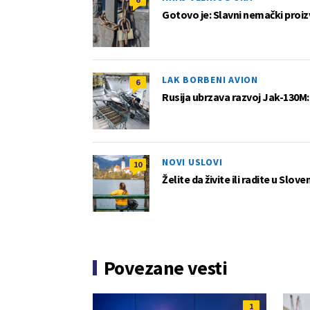
Gotovo je: Slavni nemački proi
LAK BORBENI AVION
6
Rusija ubrzava razvoj Jak-130M: 
NOVI USLOVI
10
Želite da živite ili radite u Slov
Povezane vesti
1