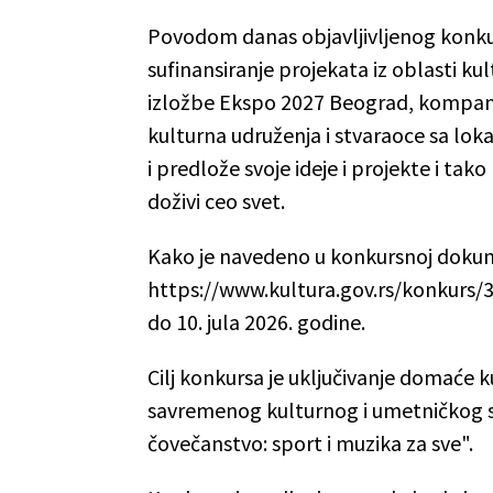
Povodom danas objavljivljenog konkurs
sufinansiranje projekata iz oblasti ku
izložbe Ekspo 2027 Beograd, kompani
kulturna udruženja i stvaraoce sa lo
i predlože svoje ideje i projekte i ta
doživi ceo svet.
Kako je navedeno u konkursnoj dokume
https://www.kultura.gov.rs/konkurs/3
do 10. jula 2026. godine.
Cilj konkursa je uključivanje domaće 
savremenog kulturnog i umetničkog st
čovečanstvo: sport i muzika za sve".