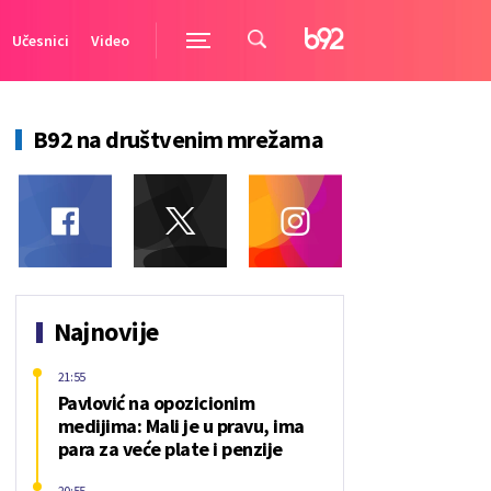
Učesnici
Video
B92 na društvenim mrežama
Najnovije
21:55
Pavlović na opozicionim
medijima: Mali je u pravu, ima
para za veće plate i penzije
20:55