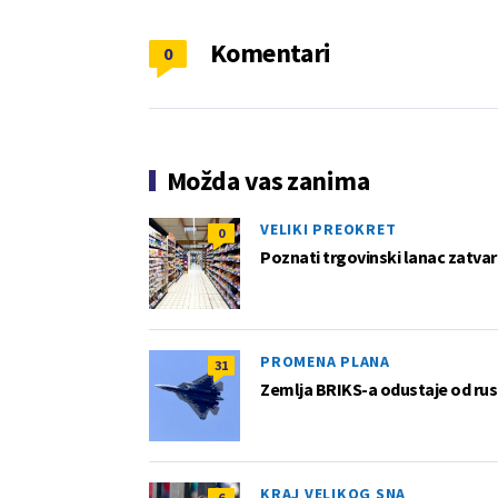
Komentari
0
Možda vas zanima
VELIKI PREOKRET
0
Poznati trgovinski lanac zatvar
PROMENA PLANA
31
Zemlja BRIKS-a odustaje od rus
KRAJ VELIKOG SNA
6