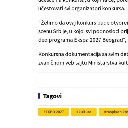
učestovati svi organizatori konkursa.
"Želimo da ovaj konkurs bude otvore
scenu Srbije, u kojoj svi podnosioci p
deo programa Ekspa 2027 Beograd", zak
Konkursna dokumentacija sa svim deta
zvaničnom veb sajtu Ministarstva kult
Tagovi
EXPO 2027
kultura
raspisan ko