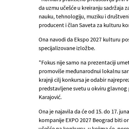
da uzmu učešće u kreiranju sadržaja z
nauku, tehnologiju, muziku i društveni 
producent i član Saveta za kulturu k
Ona navodi da Ekspo 2027 kulturu pos
specijalizovane izložbe.
"Fokus nije samo na prezentaciji umet
promoviše međunarodnui lokalnu saradn
krajnji cilj konkursa je odabir najrepre
predstavljene svetu u okviru glavnog 
Karajović.
Ona je najavila da će od 15. do 17. ju
kompanije EXPO 2027 Beograd biti org
učešće na konkursu, u kojima će, por