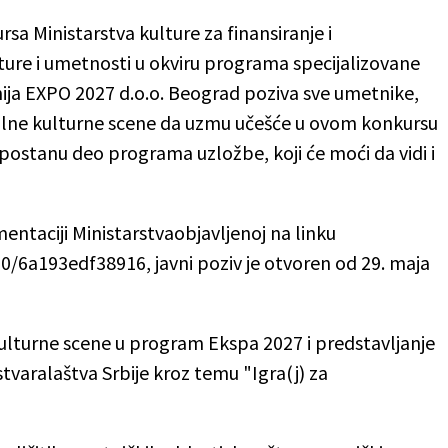
a Ministarstva kulture za finansiranje i
lture i umetnosti u okviru programa specijalizovane
ja EXPO 2027 d.o.o. Beograd poziva sve umetnike,
kalne kulturne scene da uzmu učešće u ovom konkursu
ko postanu deo programa uzložbe, koji će moći da vidi i
ntaciji Ministarstvaobjavljenoj na linku
0/6a193edf38916, javni poziv je otvoren od 29. maja
kulturne scene u program Ekspa 2027 i predstavljanje
varalaštva Srbije kroz temu "Igra(j) za