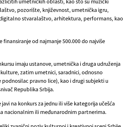
zličitih umetničkih oblasti, kao što su muzički
laštvo, pozorište, književnost, umetnička igru,
digitalno stvaralaštvo, arhitektura, performans, kao
 finansiranje od najmanje 500.000 do najviše
.
kursu imaju ustanove, umetnička i druga udruženja
 kulture, zatim umetnici, saradnici, odnosno
 podnosilac pravno lice), kao i drugi subjekti u
osnivač Republika Srbija.
 javi na konkurs za jednu ili više kategorija učešća
sa nacionalnim ili međunarodnim partnerima.
iki zvanični poziv kulturnoj i kreativnoj sceni Srbije