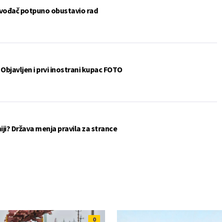
zvođač potpuno obustavio rad
Objavljen i prvi inostrani kupac FOTO
eniji? Država menja pravila za strance
0