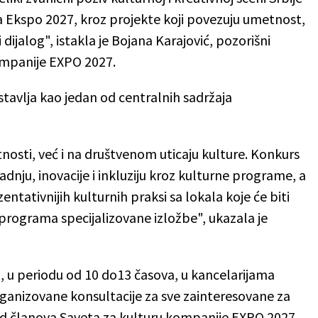
a Ekspo 2027, kroz projekte koji povezuju umetnost,
dijalog", istakla je Bojana Karajović, pozorišni
ompanije EXPO 2027.
tavlja kao jedan od centralnih sadržaja
nosti, već i na društvenom uticaju kulture. Konkurs
ju, inovacije i inkluziju kroz kulturne programe, a
zentativnijih kulturnih praksi sa lokala koje će biti
programa specijalizovane izložbe", ukazala je
na, u periodu od 10 do13 časova, u kancelarijama
anizovane konsultacije za sve zainteresovane za
ed članova Saveta za kulturu kompanije EXPO 2027,