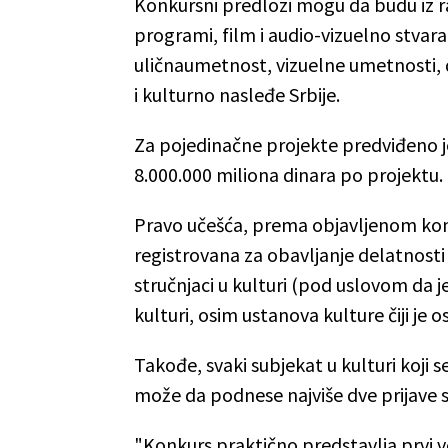
Konkursni predlozi mogu da budu iz ra
programi, film i audio-vizuelno stvara
uličnaumetnost, vizuelne umetnosti, 
i kulturno nasleđe Srbije.
Za pojedinačne projekte predviđeno je
8.000.000 miliona dinara po projektu
Pravo učešća, prema objavljenom kon
registrovana za obavljanje delatnosti
stručnjaci u kulturi (pod uslovom da je
kulturi, osim ustanova kulture čiji je 
Takođe, svaki subjekat u kulturi koji se
može da podnese najviše dve prijave 
"Konkurs praktično predstavlja prvi vel