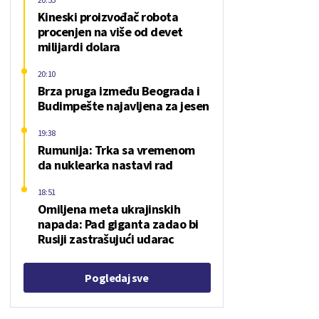
Kineski proizvođač robota
procenjen na više od devet
milijardi dolara
20:10
Brza pruga između Beograda i
Budimpešte najavljena za jesen
19:38
Rumunija: Trka sa vremenom
da nuklearka nastavi rad
18:51
Omiljena meta ukrajinskih
napada: Pad giganta zadao bi
Rusiji zastrašujući udarac
Pogledaj sve