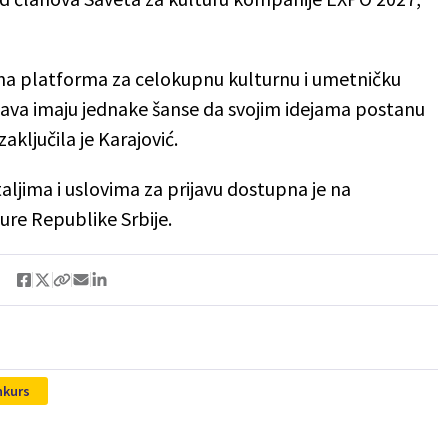
na platforma za celokupnu kulturnu i umetničku
rijava imaju jednake šanse da svojim idejama postanu
ljučila je Karajović.
ljima i uslovima za prijavu dostupna je na
ure Republike Srbije.
nkurs