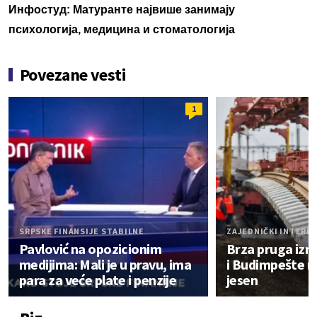
Инфостуд: Матуранте највише занимају
психологија, медицина и стоматологија
Povezane vesti
1
SRPSKE FINANSIJE STABILNE
ZAJEDNIČKI INTERE
Pavlović na opozicionim
Brza pruga iz
medijima: Mali je u pravu, ima
i Budimpešte n
para za veće plate i penzije
jesen