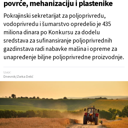
povrće, mehanizaciju i plastenike
Pokrajinski sekretarijat za poljoprivredu,
vodoprivredu i šumarstvo opredelio je 435
miliona dinara po Konkursu za dodelu
sredstava za sufinansiranje poljoprivrednih
gazdinstava radi nabavke mašina i opreme za
unapređenje biljne poljoprivredne proizvodnje.
Izvor:
Dnevnik/Zorka Delić