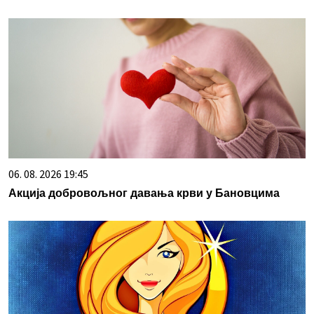
06. 08. 2026 19:45
Акција добровољног давања крви у Бановцима