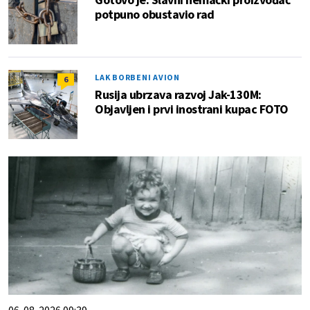
potpuno obustavio rad
LAK BORBENI AVION
6
Rusija ubrzava razvoj Jak-130M:
Objavljen i prvi inostrani kupac FOTO
06. 08. 2026 09:39