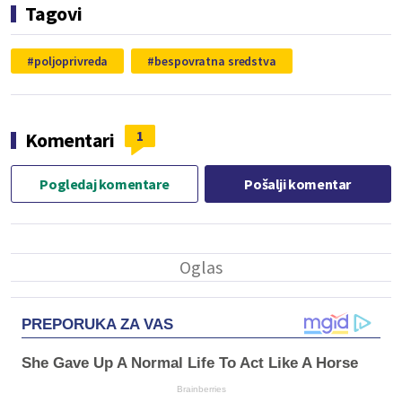
Tagovi
poljoprivreda
bespovratna sredstva
1
Komentari
Pogledaj komentare
Pošalji komentar
PREPORUKA ZA VAS
She Gave Up A Normal Life To Act Like A Horse
Brainberries