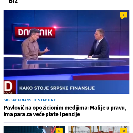
Biz
1
SRPSKE FINANSIJE STABILNE
Pavlović na opozicionim medijima: Mali je u pravu,
ima para za veće plate i penzije
0
0