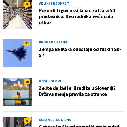
VELIKI PREOKRET
0
Poznati trgovinski lanac zatvara 50
prodavnica: Deo radnika već dobio
otkaz
PROMENA PLANA
31
Zemlja BRIKS-a odustaje od ruskih Su-
57
NOVI USLOVI
10
Želite da živite ili radite u Sloveniji?
Država menja pravila za strance
KRAJ VELIKOG SNA
6
Gotovo je: Slavni nemački proizvođač