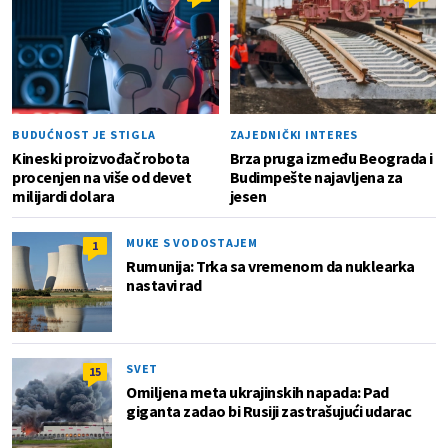
BUDUĆNOST JE STIGLA
ZAJEDNIČKI INTERES
Kineski proizvođač robota
Brza pruga između Beograda i
procenjen na više od devet
Budimpešte najavljena za
milijardi dolara
jesen
MUKE S VODOSTAJEM
1
Rumunija: Trka sa vremenom da nuklearka
nastavi rad
SVET
15
Omiljena meta ukrajinskih napada: Pad
giganta zadao bi Rusiji zastrašujući udarac