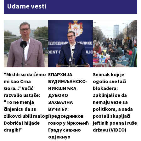
Udarne vesti
"Mislili su da ćemo
ЕПАРХИЈА
Snimak koji je
mi kao Crna
БУДИМЉАНСКО-
ogolio sve laži
Gora..." Vučić
НИКШИЋКА
blokadera:
razvalio ustaše:
ДУБОКО
Zaklinjali se da
"To ne menja
ЗАХВАЛНА
nemaju veze sa
činjenicu da su
ВУЧИЋУ:
politikom, a sada
zlikovci ubili malog
Председников
postali skupljači
Dobrića i hiljade
говор у Мркоњић
jeftinih poena i ruše
drugih!"
Граду снажно
državu (VIDEO)
одјекнуо