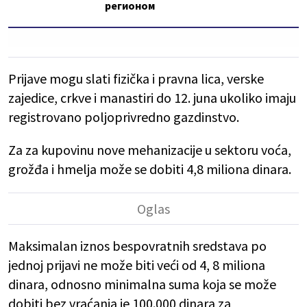
регионом
Prijave mogu slati fizička i pravna lica, verske
zajedice, crkve i manastiri do 12. juna ukoliko imaju
registrovano poljoprivredno gazdinstvo.
Za za kupovinu nove mehanizacije u sektoru voća,
grožđa i hmelja može se dobiti 4,8 miliona dinara.
Maksimalan iznos bespovratnih sredstava po
jednoj prijavi ne može biti veći od 4, 8 miliona
dinara, odnosno minimalna suma koja se može
dobiti bez vraćanja je 100.000 dinara za