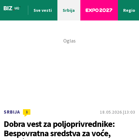
Sve vesti
Srbija
Region
Nova vest
SRBIJA
18.05.2026.
13:03
1
Dobra vest za poljoprivrednike:
Bespovratna sredstva za voće,