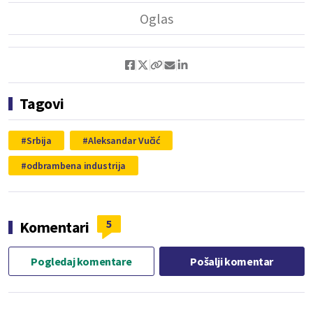
Tagovi
Srbija
Aleksandar Vučić
odbrambena industrija
5
Komentari
Pogledaj komentare
Pošalji komentar