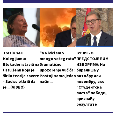
Treslo se u
"Na ivici smo
ВУЧИЋ О
Kolegijumu:
mnogo većeg rata"
ПРЕДСТОЈЕЋИМ
Blokaderi stavili na
Dramatično
ИЗБОРИМА: На
listu ženu koja je
upozorenje Vučića:
биралиша у
širila teorije zavere
Postoji samo jedan
октобру или
- Sad su otkrili da
način...
новембру, ако
je... (VIDEO)
"Студентска
листа" победи,
признаћу
резултате