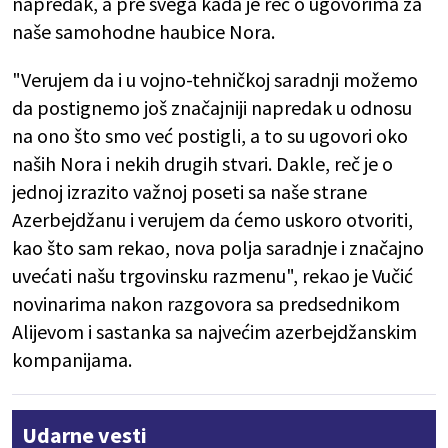
napredak, a pre svega kada je reč o ugovorima za
naše samohodne haubice Nora.
"Verujem da i u vojno-tehničkoj saradnji možemo
da postignemo još značajniji napredak u odnosu
na ono što smo već postigli, a to su ugovori oko
naših Nora i nekih drugih stvari. Dakle, reč je o
jednoj izrazito važnoj poseti sa naše strane
Azerbejdžanu i verujem da ćemo uskoro otvoriti,
kao što sam rekao, nova polja saradnje i značajno
uvećati našu trgovinsku razmenu", rekao je Vučić
novinarima nakon razgovora sa predsednikom
Alijevom i sastanka sa najvećim azerbejdžanskim
kompanijama.
Udarne vesti