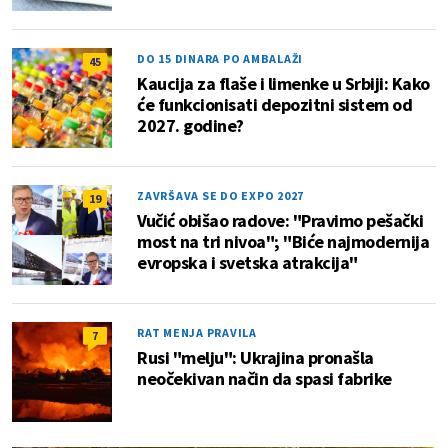
DO 15 DINARA PO AMBALAŽI
45
Kaucija za flaše i limenke u Srbiji: Kako
će funkcionisati depozitni sistem od
2027. godine?
ZAVRŠAVA SE DO EXPO 2027
19
Vučić obišao radove: "Pravimo pešački
most na tri nivoa"; "Biće najmodernija
evropska i svetska atrakcija"
RAT MENJA PRAVILA
7
Rusi "melju": Ukrajina pronašla
neočekivan način da spasi fabrike