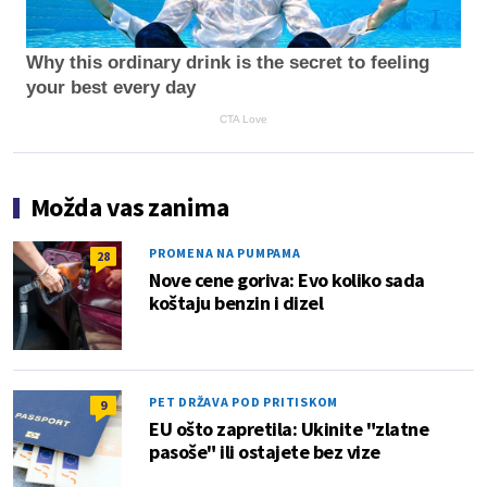
Why this ordinary drink is the secret to feeling
your best every day
CTA Love
Možda vas zanima
PROMENA NA PUMPAMA
28
Nove cene goriva: Evo koliko sada
koštaju benzin i dizel
PET DRŽAVA POD PRITISKOM
9
EU ošto zapretila: Ukinite "zlatne
pasoše" ili ostajete bez vize