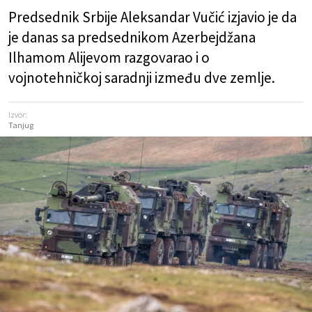
Predsednik Srbije Aleksandar Vučić izjavio je da
je danas sa predsednikom Azerbejdžana
Ilhamom Alijevom razgovarao i o
vojnotehničkoj saradnji između dve zemlje.
Izvor:
Tanjug