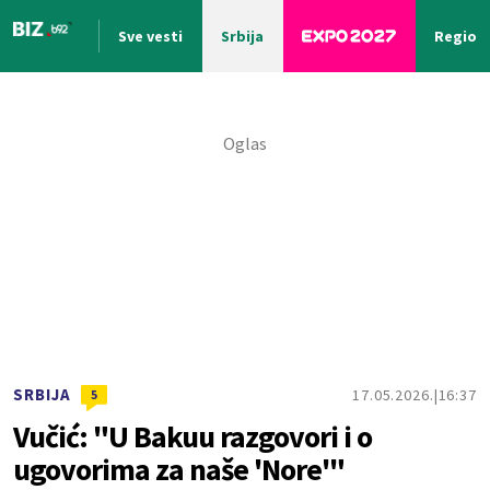
Sve vesti
Srbija
Region
Nova vest
SRBIJA
17.05.2026.
16:37
5
Vučić: "U Bakuu razgovori i o
ugovorima za naše 'Nore'"