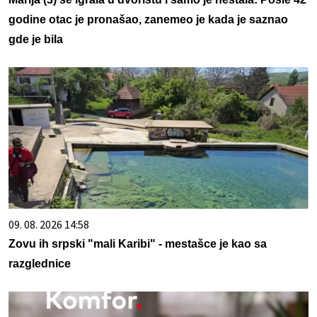
godine otac je pronašao, zanemeo je kada je saznao
gde je bila
09. 08. 2026 14:58
Zovu ih srpski "mali Karibi" - mestašce je kao sa
razglednice