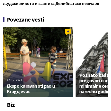
људски животи и заштита Делиблатске пешчаре
Povezane vesti
0
SRBIJA
Poznato kada p
pregovori o ut
EXPO 2027
Ekspo karavan stigao u
minimalne cene
Kragujevac
narednu godin
Biz