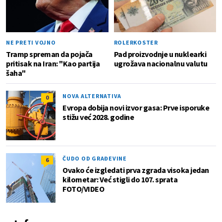
NE PRETI VOJNO
ROLERKOSTER
Tramp spreman da pojača
Pad proizvodnje u nuklearki
pritisak na Iran: "Kao partija
ugrožava nacionalnu valutu
šaha"
NOVA ALTERNATIVA
0
Evropa dobija novi izvor gasa: Prve isporuke
stižu već 2028. godine
ČUDO OD GRAĐEVINE
6
Ovako će izgledati prva zgrada visoka jedan
kilometar: Već stigli do 107. sprata
FOTO/VIDEO