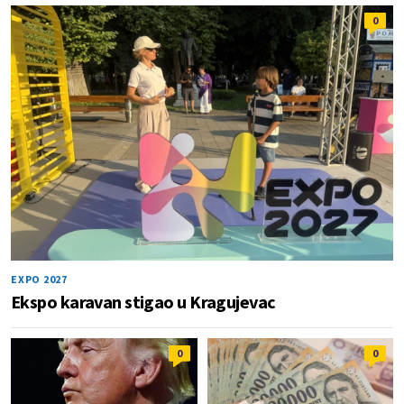
0
EXPO 2027
Ekspo karavan stigao u Kragujevac
0
0