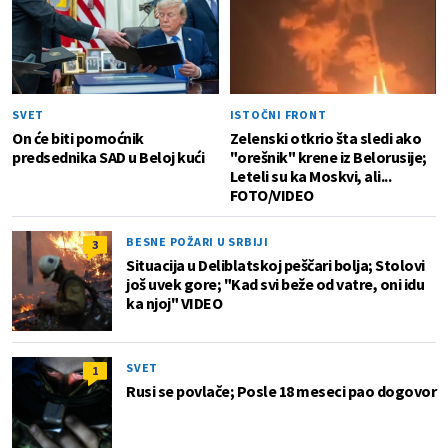
SVET
ISTOČNI FRONT
On će biti pomoćnik
Zelenski otkrio šta sledi ako
predsednika SAD u Beloj kući
"orešnik" krene iz Belorusije;
Leteli su ka Moskvi, ali...
FOTO/VIDEO
BESNE POŽARI U SRBIJI
3
Situacija u Deliblatskoj peščari bolja; Stolovi
još uvek gore; "Kad svi beže od vatre, oni idu
ka njoj" VIDEO
SVET
1
Rusi se povlače; Posle 18 meseci pao dogovor