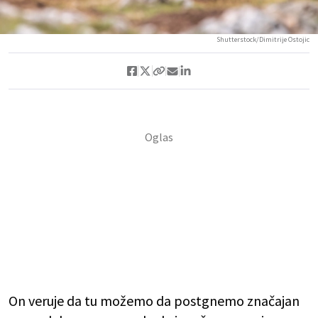
Shutterstock/Dimitrije Ostojic
On veruje da tu možemo da postgnemo značajan