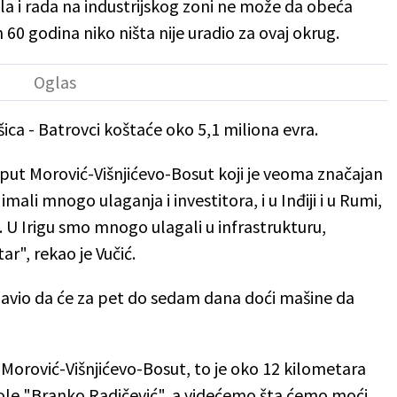
ola i rada na industrijskog zoni ne može da obeća
h 60 godina niko ništa nije uradio za ovaj okrug.
ca - Batrovci koštaće oko 5,1 miliona evra.
će put Morović-Višnjićevo-Bosut koji je veoma značajan
ali mnogo ulaganja i investitora, i u Inđiji i u Rumi,
 U Irigu smo mnogo ulagali u infrastrukturu,
r", rekao je Vučić.
javio da će za pet do sedam dana doći mašine da
 Morović-Višnjićevo-Bosut, to je oko 12 kilometara
ole "Branko Radičević", a videćemo šta ćemo moći