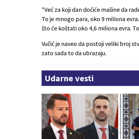
"Već za koji dan doćiće mašine da rade
To je mnogo para, oko 9 miliona evra
što će koštati oko 4,6 miliona evra. To
Vučić je naveo da postoji veliki broj stv
zato sada to da ubrazaju.
Udarne vesti