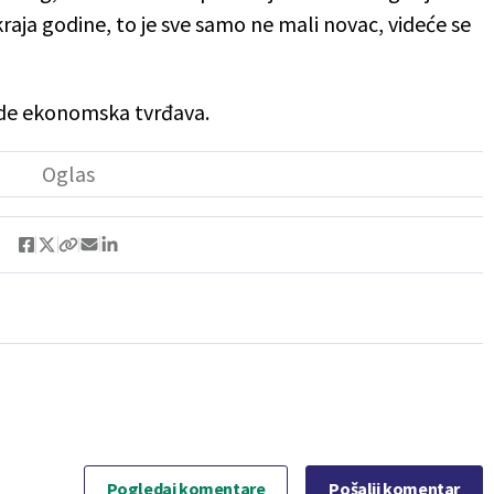
raja godine, to je sve samo ne mali novac, videće se
bude ekonomska tvrđava.
Pogledaj komentare
Pošalji komentar