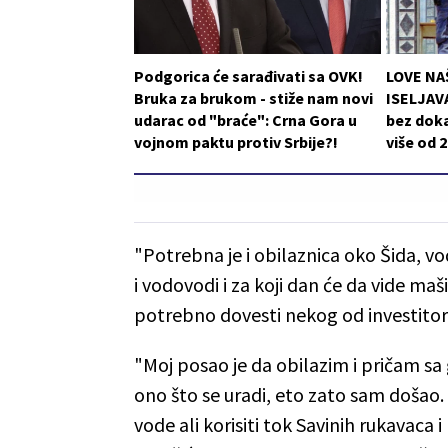
Podgorica će sarađivati sa OVK!
LOVE NA
Bruka za brukom - stiže nam novi
ISELJAVA
udarac od "braće": Crna Gora u
bez doka
vojnom paktu protiv Srbije?!
više od 
"Potrebna je i obilaznica oko Šida, v
i vodovodi i za koji dan će da vide ma
potrebno dovesti nekog od investitor
"Moj posao je da obilazim i pričam sa
ono što se uradi, eto zato sam došao. 
vode ali korisiti tok Savinih rukavaca i