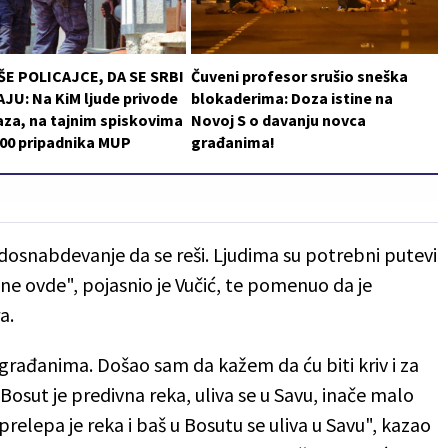
ŠE POLICAJCE, DA SE SRBI
Čuveni profesor srušio sneška
JU: Na KiM ljude privode
blokaderima: Doza istine na
za, na tajnim spiskovima
Novoj S o davanju novca
200 pripadnika MUP
građanima!
odosnabdevanje da se reši. Ljudima su potrebni putevi
šine ovde", pojasnio je Vučić, te pomenuo da je
a.
 građanima. Došao sam da kažem da ću biti kriv i za
Bosut je predivna reka, uliva se u Savu, inače malo
 prelepa je reka i baš u Bosutu se uliva u Savu", kazao