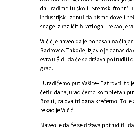
da uradimo i u školi "Sremski front". 
industrijsku zonu i da bismo doveli n
snage iz različitih razloga", rekao je Vu
Vučić je naveo da je ponosan na činjeni
Badrovce. Takođe, izjavio je danas da 
evra u Šid i da će se država potruditi
grad.
"Uradićemo put Vašice- Batrovci, to j
četiri dana, uradićemo kompletan pu
Bosut, za dva tri dana krećemo. To je
rekao je Vučić.
Naveo je da će se država potruditi i d