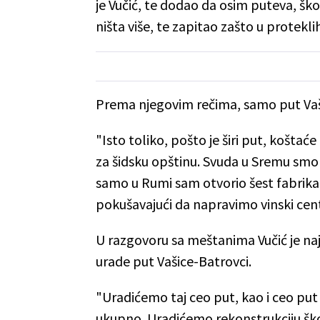
je Vučić, te dodao da osim puteva, šk
ništa više, te zapitao zašto u protekli
Prema njegovim rečima, samo put Vaši
"Isto toliko, pošto je širi put, košta
za šidsku opštinu. Svuda u Sremu smo im
samo u Rumi sam otvorio šest fabrika.
pokušavajući da napravimo vinski centa
U razgovoru sa meštanima Vučić je na
urade put Vašice-Batrovci.
"Uradićemo taj ceo put, kao i ceo put
ukupno. Uradićemo rekonstrukciju šk