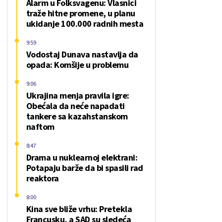
Alarm u Folksvagenu: Vlasnici
traže hitne promene, u planu
ukidanje 100.000 radnih mesta
9:59
Vodostaj Dunava nastavlja da
opada: Komšije u problemu
9:06
Ukrajina menja pravila igre:
Obećala da neće napadati
tankere sa kazahstanskom
naftom
8:47
Drama u nuklearnoj elektrani:
Potapaju barže da bi spasili rad
reaktora
8:00
Kina sve bliže vrhu: Pretekla
Francusku, a SAD su sledeća