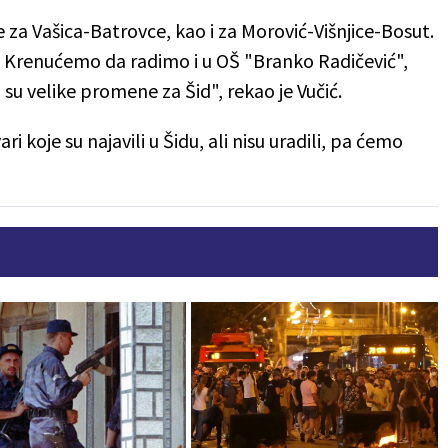
 za Vašica-Batrovce, kao i za Morović-Višnjice-Bosut.
. Krenućemo da radimo i u OŠ "Branko Radičević",
 su velike promene za Šid", rekao je Vučić.
ari koje su najavili u Šidu, ali nisu uradili, pa ćemo