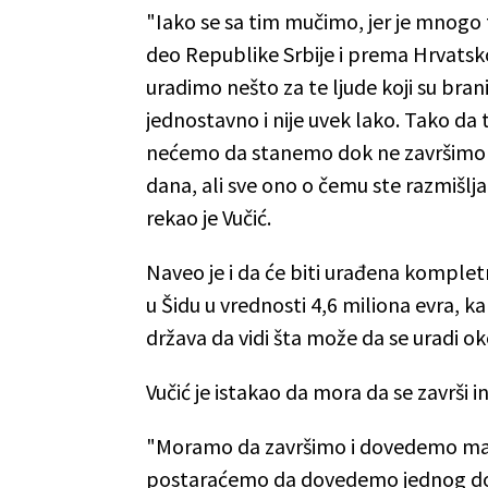
"Iako se sa tim mučimo, jer je mnogo t
deo Republike Srbije i prema Hrvatsko
uradimo nešto za te ljude koji su bran
jednostavno i nije uvek lako. Tako da t
nećemo da stanemo dok ne završimo 
dana, ali sve ono o čemu ste razmišl
rekao je Vučić.
Naveo je i da će biti urađena komple
u Šidu u vrednosti 4,6 miliona evra, k
država da vidi šta može da se uradi ok
Vučić je istakao da mora da se završi i
"Moramo da završimo i dovedemo maka
postaraćemo da dovedemo jednog dobrog