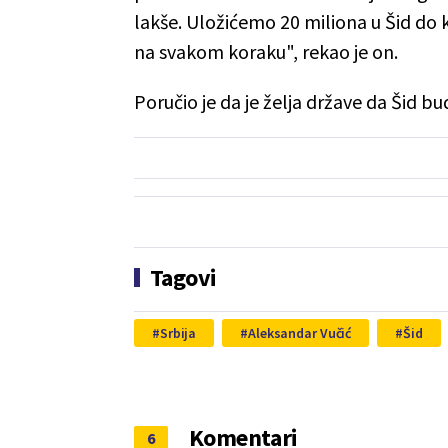
lakše. Uložićemo 20 miliona u Šid do k
na svakom koraku", rekao je on.
Poručio je da je želja države da Šid 
Tagovi
Srbija
Aleksandar Vučić
Šid
Komentari
6