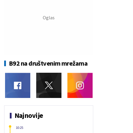
B92 na društvenim mrežama
Najnovije
10:25