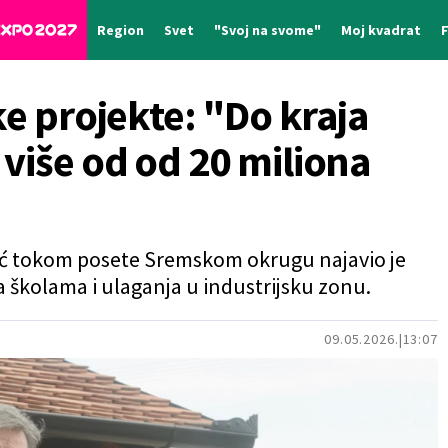
Region
Svet
"Svoj na svome"
Moj kvadrat
ke projekte: "Do kraja
više od od 20 miliona
ić tokom posete Sremskom okrugu najavio je
a školama i ulaganja u industrijsku zonu.
09.05.2026.
13:07