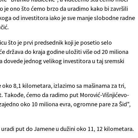
To je ono što ćemo brzo da uradimo kako bi završili
ekoga od investitora iako je sve manje slobodne radne
čić.
cu što je prvi predsednik koji je posetio selo
će država do kraja godine uložiti više od 20 miliona
 da dovede jednog velikog investitora u taj sremski
e oko 8,1 kilometara, izlazimo sa mašinama za tri,
t. Takođe, ćemo da radimo put Morović-Višnjićevo-
 zajedno oko 10 miliona evra, ogromne pare za Šid",
a uradi put do Jamene u dužini oko 11, 12 kilometara.