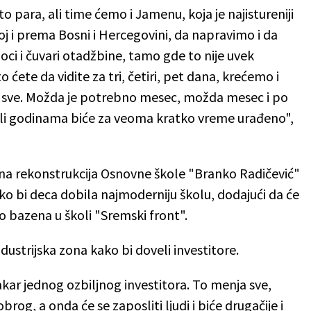
o para, ali time ćemo i Jamenu, koja je najistureniji
j i prema Bosni i Hercegovini, da napravimo i da
ioci i čuvari otadžbine, tamo gde to nije uvek
o ćete da vidite za tri, četiri, pet dana, krećemo i
sve. Možda je potrebno mesec, možda mesec i po
jali godinama biće za veoma kratko vreme urađeno",
tna rekonstrukcija Osnovne škole "Branko Radičević"
ako bi deca dobila najmoderniju školu, dodajući da će
o bazena u školi "Sremski front".
ndustrijska zona kako bi doveli investitore.
r jednog ozbiljnog investitora. To menja sve,
, a onda će se zaposliti ljudi i biće drugačije i