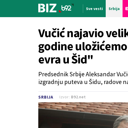
Sve vesti
Srbija
Nova vest
Vučić najavio veli
godine uložićemo 
evra u Šid"
Predsednik Srbije Aleksandar Vuč
izgradnju puteva u Šidu, radove n
Izvor:
B92.net
SRBIJA