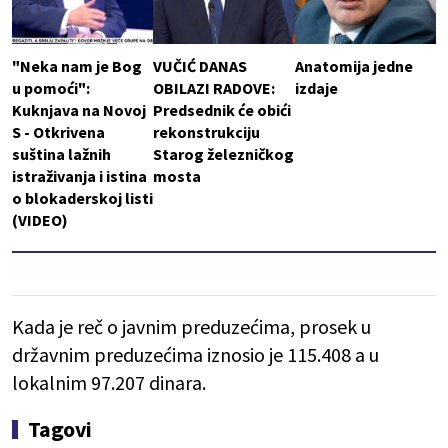
"Neka nam je Bog
VUČIĆ DANAS
Anatomija jedne
u pomoći":
OBILAZI RADOVE:
izdaje
Kuknjava na Novoj
Predsednik će obići
S - Otkrivena
rekonstrukciju
suština lažnih
Starog železničkog
istraživanja i istina
mosta
o blokaderskoj listi
(VIDEO)
Kada je reč o javnim preduzećima, prosek u
državnim preduzećima iznosio je 115.408 a u
lokalnim 97.207 dinara.
Tagovi