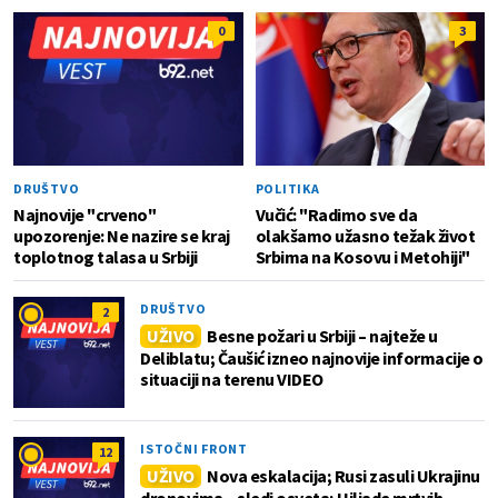
0
3
DRUŠTVO
POLITIKA
Najnovije "crveno"
Vučić: "Radimo sve da
upozorenje: Ne nazire se kraj
olakšamo užasno težak život
toplotnog talasa u Srbiji
Srbima na Kosovu i Metohiji"
DRUŠTVO
2
UŽIVO
Besne požari u Srbiji – najteže u
Deliblatu; Čaušić izneo najnovije informacije o
situaciji na terenu VIDEO
ISTOČNI FRONT
12
UŽIVO
Nova eskalacija; Rusi zasuli Ukrajinu
dronovima – sledi osveta; Hiljade mrtvih