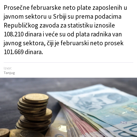
Prosečne februarske neto plate zaposlenih u
javnom sektoru u Srbiji su prema podacima
Republičkog zavoda za statistiku iznosile
108.210 dinara i veće su od plata radnika van
javnog sektora, čiji je februarski neto prosek
101.669 dinara.
Izvor:
Tanjug