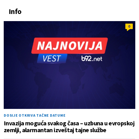
Info
0
DOSIJE OTKRIVA TAČNE DATUME
Invazija moguća svakog časa – uzbuna u evropskoj
zemlji, alarmantan izveštaj tajne službe