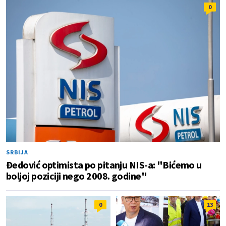
0
SRBIJA
Đedović optimista po pitanju NIS-a: "Bićemo u
boljoj poziciji nego 2008. godine"
0
13