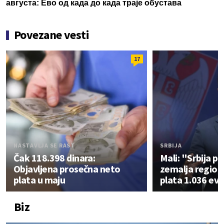
августа: Ево од када до када траје обустава
Povezane vesti
17
NASTAVLJA SE RAST
SRBIJA
Čak 118.398 dinara:
Mali: "Srbija p
Objavljena prosečna neto
zemalja region
plata u maju
plata 1.036 ev
Biz