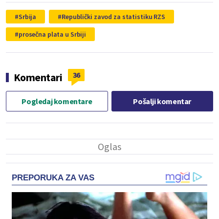
Srbija
Republički zavod za statistiku RZS
prosečna plata u Srbiji
36
Komentari
Pogledaj komentare
Pošalji komentar
PREPORUKA ZA VAS