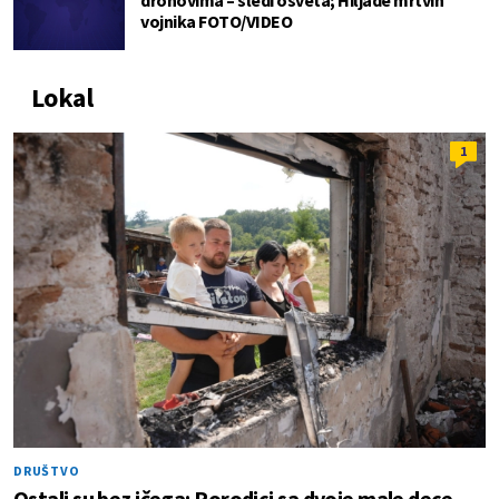
vojnika FOTO/VIDEO
Lokal
1
DRUŠTVO
Ostali su bez ičega: Porodici sa dvoje male dece