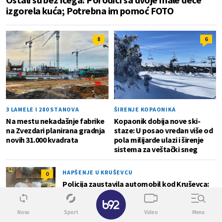
izgorela kuća; Potrebna im pomoć FOTO
8
6
3 LAMELE I 280 STANOVA
ŠIRENJE KOPAONIKA
Na mestu nekadašnje fabrike
Kopaonik dobija nove ski-
na Zvezdari planirana gradnja
staze: U posao vredan više od
novih 31.000 kvadrata
pola milijarde ulazi i širenje
sistema za veštački sneg
HAPŠENJE U KRUŠEVCU
0
Policija zaustavila automobil kod Kruševca:
Pronađeno 5,5 kilograma materije za koju se
✕
sumnja da je marihuana
Novo
Sport
Video
Menu