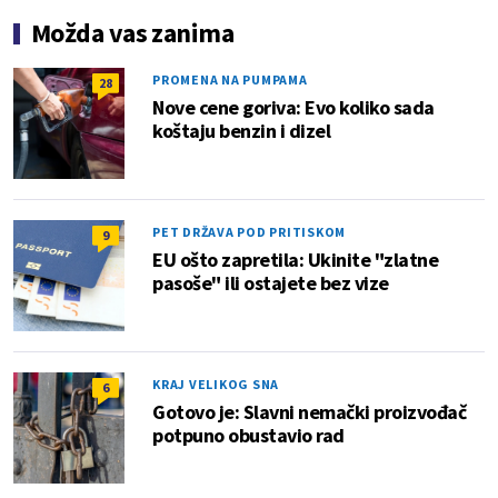
Možda vas zanima
PROMENA NA PUMPAMA
28
Nove cene goriva: Evo koliko sada
koštaju benzin i dizel
PET DRŽAVA POD PRITISKOM
9
EU ošto zapretila: Ukinite "zlatne
pasoše" ili ostajete bez vize
KRAJ VELIKOG SNA
6
Gotovo je: Slavni nemački proizvođač
potpuno obustavio rad