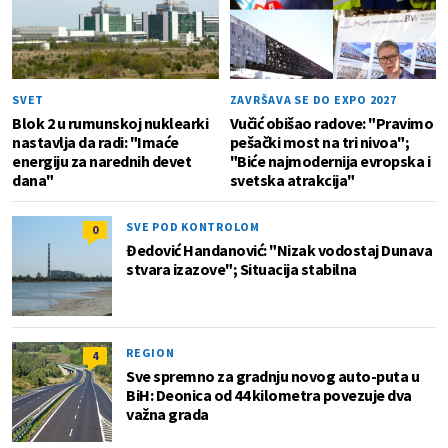
SVET
ZAVRŠAVA SE DO EXPO 2027
Blok 2 u rumunskoj nuklearki
Vučić obišao radove: "Pravimo
nastavlja da radi: "Imaće
pešački most na tri nivoa";
energiju za narednih devet
"Biće najmodernija evropska i
dana"
svetska atrakcija"
SVE POD KONTROLOM
0
Đedović Handanović: "Nizak vodostaj Dunava
stvara izazove"; Situacija stabilna
REGION
4
Sve spremno za gradnju novog auto-puta u
BiH: Deonica od 44 kilometra povezuje dva
važna grada