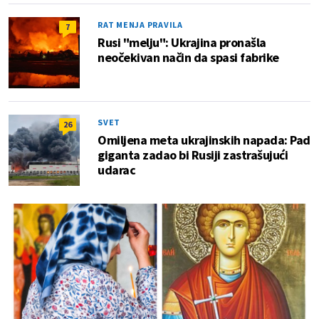
RAT MENJA PRAVILA
7
Rusi "melju": Ukrajina pronašla
neočekivan način da spasi fabrike
SVET
26
Omiljena meta ukrajinskih napada: Pad
giganta zadao bi Rusiji zastrašujući
udarac