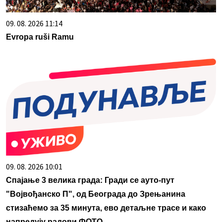
09. 08. 2026 11:14
Evropa ruši Ramu
09. 08. 2026 10:01
Спајање 3 велика града: Гради се ауто-пут
"Војвођанско П", од Београда до Зрењанина
стизаћемо за 35 минута, ево детаљне трасе и како
напредују радови ФОТО