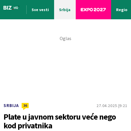
Sve vesti
Srbija
Region
Nova vest
SRBIJA
27.04.2025.
9:21
36
Plate u javnom sektoru veće nego
kod privatnika