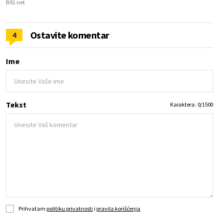
B92.net
Ostavite komentar
4
Ime
Tekst
Karaktera:
0
/
1500
Prihvatam
politiku privatnosti
i
pravila korišćenja