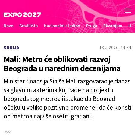
Novo
Gradilišta
Nacionalni stadion
Pruga
Akvarijum
Uče
SRBIJA
13.5.2026.
14:34
Mali: Metro će oblikovati razvoj
Beograda u narednim decenijama
Ministar finansija Siniša Mali razgovarao je danas
sa glavnim akterima koji rade na projektu
beogradskog metroa i istakao da Beograd
očekuju velike pozitivne promene i da će koristi
od metroa najviše osetiti građani.
Izvor: