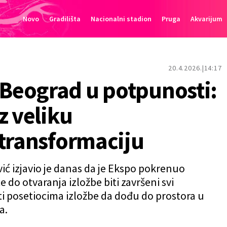
Novo
Gradilišta
Nacionalni stadion
Pruga
Akvarijum
20.4.2026.
14:17
Beograd u potpunosti:
z veliku
 transformaciju
ć izjavio je danas da je Ekspo pokrenuo
 do otvaranja izložbe biti završeni svi
i posetiocima izložbe da dođu do prostora u
a.