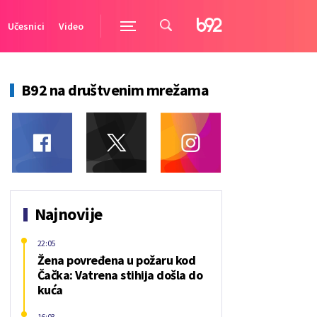
Učesnici
Video
B92 na društvenim mrežama
Najnovije
22:05
Žena povređena u požaru kod
Čačka: Vatrena stihija došla do
kuća
16:03