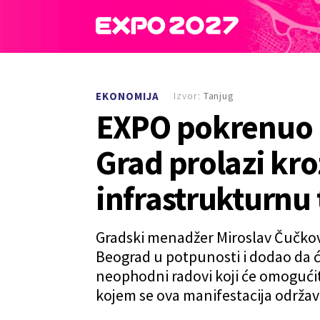
Izvor:
Tanjug
EKONOMIJA
EXPO pokrenuo 
Grad prolazi kro
infrastrukturnu
Gradski menadžer Miroslav Čučkovi
Beograd u potpunosti i dodao da će
neophodni radovi koji će omogućit
kojem se ova manifestacija održav