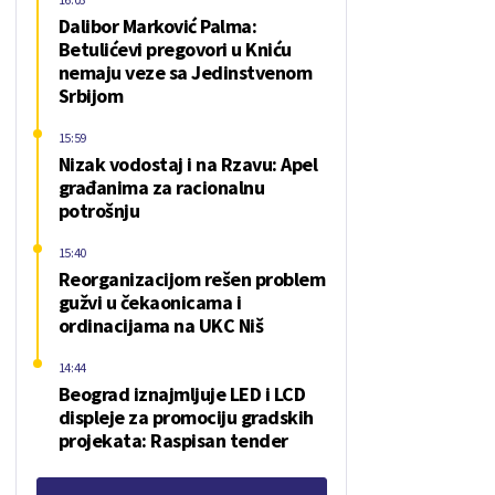
Dalibor Marković Palma:
Betulićevi pregovori u Kniću
nemaju veze sa Jedinstvenom
Srbijom
15:59
Nizak vodostaj i na Rzavu: Apel
građanima za racionalnu
potrošnju
15:40
Reorganizacijom rešen problem
gužvi u čekaonicama i
ordinacijama na UKC Niš
14:44
Beograd iznajmljuje LED i LCD
displeje za promociju gradskih
projekata: Raspisan tender