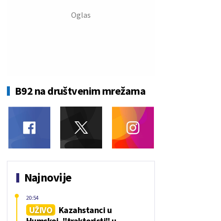
B92 na društvenim mrežama
Najnovije
20:54
UŽIVO
Kazahstanci u
Humskoj, "traktoristi" u