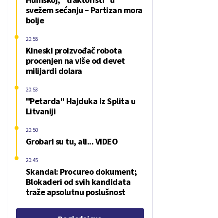
svežem sećanju – Partizan mora
bolje
20:55
Kineski proizvođač robota
procenjen na više od devet
milijardi dolara
20:53
"Petarda" Hajduka iz Splita u
Litvaniji
20:50
Grobari su tu, ali... VIDEO
20:45
Skandal: Procureo dokument;
Blokaderi od svih kandidata
traže apsolutnu poslušnost