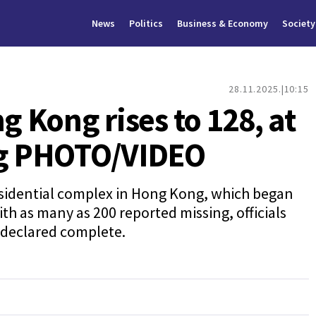
News
Politics
Business & Economy
Society
28.11.2025.
10:15
g Kong rises to 128, at
ng PHOTO/VIDEO
 residential complex in Hong Kong, which began
th as many as 200 reported missing, officials
e declared complete.