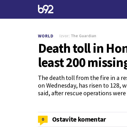
Izvor:
The Guardian
WORLD
Death toll in Hon
least 200 missi
The death toll from the fire in a
on Wednesday, has risen to 128, wi
said, after rescue operations wer
Ostavite komentar
0