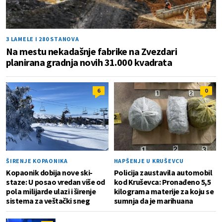
3 LAMELE I 280 STANOVA
Na mestu nekadašnje fabrike na Zvezdari
planirana gradnja novih 31.000 kvadrata
6
0
ŠIRENJE KOPAONIKA
HAPŠENJE U KRUŠEVCU
Kopaonik dobija nove ski-
Policija zaustavila automobil
staze: U posao vredan više od
kod Kruševca: Pronađeno 5,5
pola milijarde ulazi i širenje
kilograma materije za koju se
sistema za veštački sneg
sumnja da je marihuana