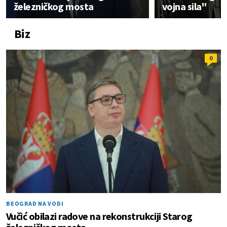
železničkog mosta
vojna sila"
Biz
0
BEOGRAD NA VODI
Vučić obilazi radove na rekonstrukciji Starog