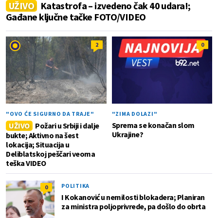
UŽIVO
Katastrofa – izvedeno čak 40 udara!;
Gađane ključne tačke FOTO/VIDEO
2
0
"OVO ĆE SIGURNO DA TRAJE"
"ZIMA DOLAZI"
Sprema se konačan slom
UŽIVO
Požari u Srbiji i dalje
Ukrajine?
bukte; Aktivno na šest
lokacija; Situacija u
Deliblatskoj peščari veoma
teška VIDEO
POLITIKA
0
I Kokanović u nemilosti blokadera; Planiran
za ministra poljoprivrede, pa došlo do obrta