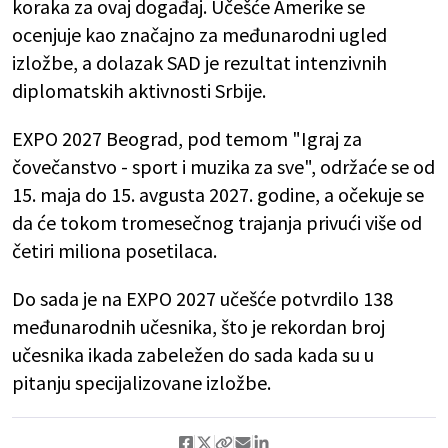
koraka za ovaj događaj. Učešće Amerike se
ocenjuje kao značajno za međunarodni ugled
izložbe, a dolazak SAD je rezultat intenzivnih
diplomatskih aktivnosti Srbije.
EXPO 2027 Beograd, pod temom "Igraj za
čovečanstvo - sport i muzika za sve", održaće se od
15. maja do 15. avgusta 2027. godine, a očekuje se
da će tokom tromesečnog trajanja privući više od
četiri miliona posetilaca.
Do sada je na EXPO 2027 učešće potvrdilo 138
međunarodnih učesnika, što je rekordan broj
učesnika ikada zabeležen do sada kada su u
pitanju specijalizovane izložbe.