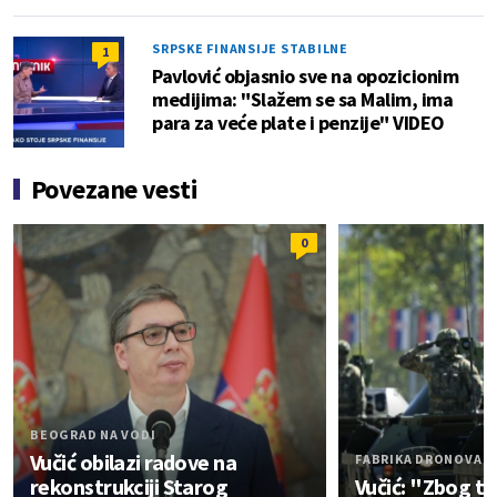
SRPSKE FINANSIJE STABILNE
1
Pavlović objasnio sve na opozicionim
medijima: "Slažem se sa Malim, ima
para za veće plate i penzije" VIDEO
Povezane vesti
0
BEOGRAD NA VODI
Vučić obilazi radove na
FABRIKA DRONOVA
rekonstrukciji Starog
Vučić: "Zbog t