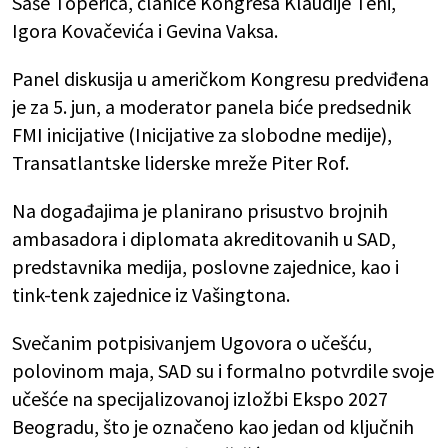
Saše Toperića, članice Kongresa Klaudije Teni,
Igora Kovačevića i Gevina Vaksa.
Panel diskusija u američkom Kongresu predviđena
je za 5. jun, a moderator panela biće predsednik
FMI inicijative (Inicijative za slobodne medije),
Transatlantske liderske mreže Piter Rof.
Na događajima je planirano prisustvo brojnih
ambasadora i diplomata akreditovanih u SAD,
predstavnika medija, poslovne zajednice, kao i
tink-tenk zajednice iz Vašingtona.
Svečanim potpisivanjem Ugovora o učešću,
polovinom maja, SAD su i formalno potvrdile svoje
učešće na specijalizovanoj izložbi Ekspo 2027
Beogradu, što je označeno kao jedan od ključnih