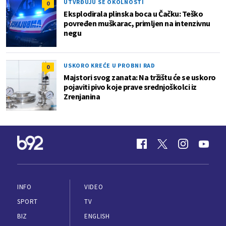
UTVRĐUJU SE OKOLNOSTI
0
Eksplodirala plinska boca u Čačku: Teško
povređen muškarac, primljen na intenzivnu
negu
USKORO KREĆE U PROBNI RAD
0
Majstori svog zanata: Na tržištu će se uskoro
pojaviti pivo koje prave srednjoškolci iz
Zrenjanina
INFO
VIDEO
SPORT
TV
BIZ
ENGLISH