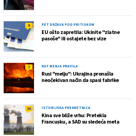
PET DRŽAVA POD PRITISKOM
9
EU ošto zapretila: Ukinite "zlatne
pasoše" ili ostajete bez vize
RAT MENJA PRAVILA
7
Rusi "melju": Ukrajina pronašla
neočekivan način da spasi fabrike
ISTORIJSKA PREKRETNICA
20
Kina sve bliže vrhu: Pretekla
Francusku, a SAD su sledeća meta