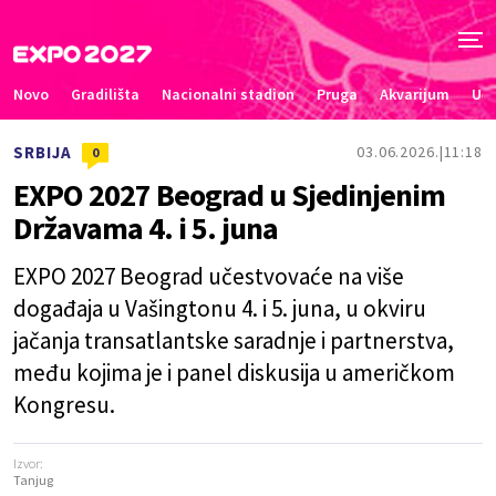
Novo
Gradilišta
Nacionalni stadion
Pruga
Akvarijum
Uče
SRBIJA
03.06.2026.
11:18
0
EXPO 2027 Beograd u Sjedinjenim
Državama 4. i 5. juna
EXPO 2027 Beograd učestvovaće na više
događaja u Vašingtonu 4. i 5. juna, u okviru
jačanja transatlantske saradnje i partnerstva,
među kojima je i panel diskusija u američkom
Kongresu.
Izvor:
Tanjug