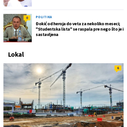
POLITIKA
0
Đokić od heroja do veta za nekoliko meseci;
"Studentska lista" se raspala pre nego što je i
sastavljena
Lokal
6