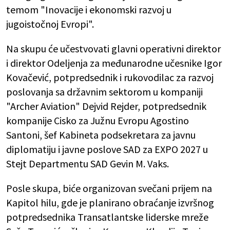
temom "Inovacije i ekonomski razvoj u
jugoistočnoj Evropi".
Na skupu će učestvovati glavni operativni direktor
i direktor Odeljenja za međunarodne učesnike Igor
Kovačević, potpredsednik i rukovodilac za razvoj
poslovanja sa državnim sektorom u kompaniji
"Archer Aviation" Dejvid Rejder, potpredsednik
kompanije Cisko za Južnu Evropu Agostino
Santoni, šef Kabineta podsekretara za javnu
diplomatiju i javne poslove SAD za EXPO 2027 u
Stejt Departmentu SAD Gevin M. Vaks.
Posle skupa, biće organizovan svečani prijem na
Kapitol hilu, gde je planirano obraćanje izvršnog
potpredsednika Transatlantske liderske mreže