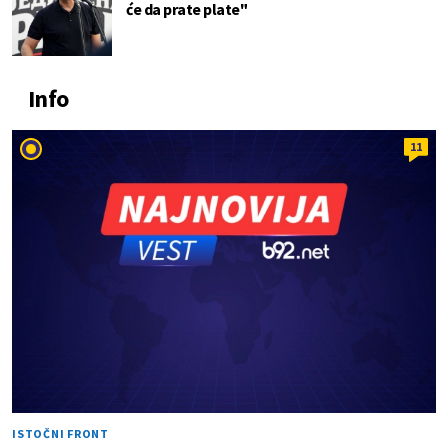
će da prate plate"
Info
11
ISTOČNI FRONT