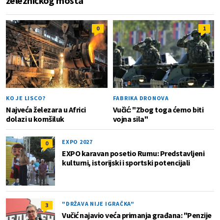
železničkog mosta
0
1
KO JE LISCO?
FABRIKA DRONOVA
Najveća železara u Africi
Vučić: "Zbog toga ćemo biti
dolazi u komšiluk
vojna sila"
EXPO 2027
0
EXPO karavan posetio Rumu: Predstavljeni
kulturni, istorijski i sportski potencijali
"DRŽAVA NIJE IGRAČKA"
3
Vučić najavio veća primanja građana: "Penzije