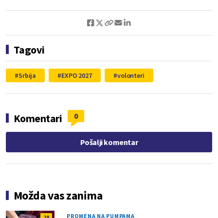
Tagovi
Srbija
EXPO 2027
volonteri
0
Komentari
Pošalji komentar
Možda vas zanima
PROMENA NA PUMPAMA
28