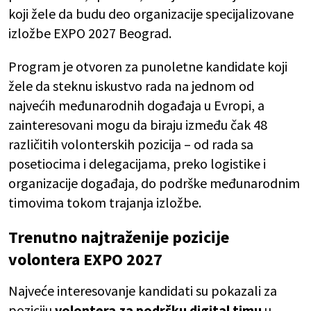
koji žele da budu deo organizacije specijalizovane
izložbe EXPO 2027 Beograd.
Program je otvoren za punoletne kandidate koji
žele da steknu iskustvo rada na jednom od
najvećih međunarodnih događaja u Evropi, a
zainteresovani mogu da biraju između čak 48
različitih volonterskih pozicija – od rada sa
posetiocima i delegacijama, preko logistike i
organizacije događaja, do podrške međunarodnim
timovima tokom trajanja izložbe.
Trenutno najtraženije pozicije
volontera EXPO 2027
Najveće interesovanje kandidati su pokazali za
poziciju
volontera za podršku digital timu
u