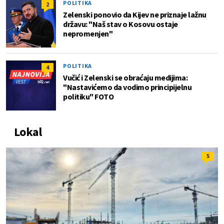
POLITIKA
2
Zelenski ponovio da Kijev ne priznaje lažnu
državu: "Naš stav o Kosovu ostaje
nepromenjen"
POLITIKA
4
Vučić i Zelenski se obraćaju medijima:
"Nastavićemo da vodimo principijelnu
politiku" FOTO
Lokal
5