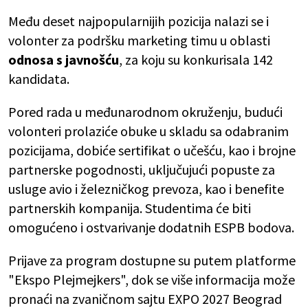
Među deset najpopularnijih pozicija nalazi se i
volonter za podršku marketing timu u oblasti
odnosa s javnošću
, za koju su konkurisala 142
kandidata.
Pored rada u međunarodnom okruženju, budući
volonteri prolaziće obuke u skladu sa odabranim
pozicijama, dobiće sertifikat o učešću, kao i brojne
partnerske pogodnosti, uključujući popuste za
usluge avio i železničkog prevoza, kao i benefite
partnerskih kompanija. Studentima će biti
omogućeno i ostvarivanje dodatnih ESPB bodova.
Prijave za program dostupne su putem platforme
"Ekspo Plejmejkers", dok se više informacija može
pronaći na zvaničnom sajtu EXPO 2027 Beograd