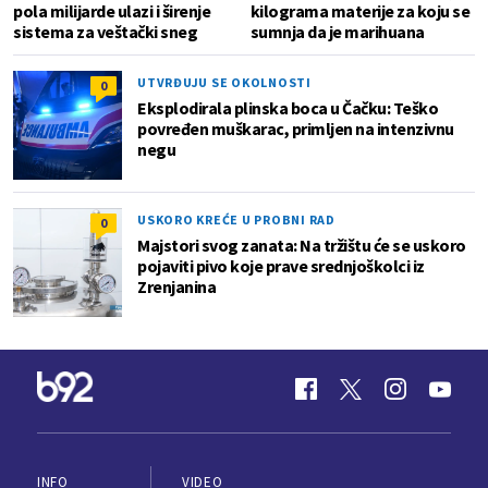
pola milijarde ulazi i širenje
kilograma materije za koju se
sistema za veštački sneg
sumnja da je marihuana
UTVRĐUJU SE OKOLNOSTI
0
Eksplodirala plinska boca u Čačku: Teško
povređen muškarac, primljen na intenzivnu
negu
USKORO KREĆE U PROBNI RAD
0
Majstori svog zanata: Na tržištu će se uskoro
pojaviti pivo koje prave srednjoškolci iz
Zrenjanina
INFO
VIDEO