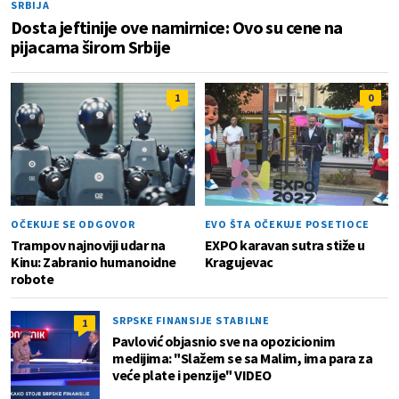
SRBIJA
Dosta jeftinije ove namirnice: Ovo su cene na
pijacama širom Srbije
1
0
OČEKUJE SE ODGOVOR
EVO ŠTA OČEKUJE POSETIOCE
Trampov najnoviji udar na
EXPO karavan sutra stiže u
Kinu: Zabranio humanoidne
Kragujevac
robote
SRPSKE FINANSIJE STABILNE
1
Pavlović objasnio sve na opozicionim
medijima: "Slažem se sa Malim, ima para za
veće plate i penzije" VIDEO