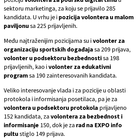
sektoru marketinga, za koju se prijavilo 285
kandidata. U vrhu je i
pozicija volontera u malom
paviljonu
sa 225 prijavljenih.
Među najtraženijim pozicijama su i
volonter za
organizaciju sportskih događaja
sa 209 prijava,
volonter u podsektoru bezbednosti
sa 198
prijavljenih, kao i
volonter za edukativni
program
sa 190 zainteresovanih kandidata.
Veliko interesovanje vlada i za pozicije u oblasti
protokola i informisanja posetilaca, pa je za
volontera u podsektoru protokola
prijavljeno
152 kandidata, za
volontera za bezbednost i
informisanje
150, dok je za
rad na EXPO info
pultu
stiglo 149 prijava.