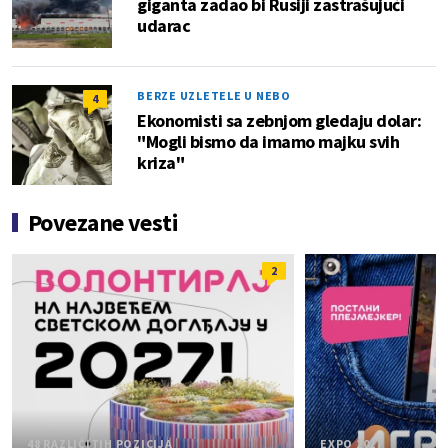
giganta zadao bi Rusiji zastrašujući
udarac
BERZE UZLETELE U NEBO
4
Ekonomisti sa zebnjom gledaju dolar:
"Mogli bismo da imamo majku svih
kriza"
Povezane vesti
2
48 RAZLIČITIH POZICIJA
EXPO 2027