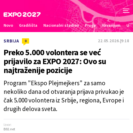
Novo
Gradilišta
Nacionalni stadion
Pruga
Akvarijum
Uče
SRBIJA
22.05.2026.
9:18
0
Preko 5.000 volontera se već
prijavilo za EXPO 2027: Ovo su
najtraženije pozicije
Program "Ekspo Plejmejkers" za samo
nekoliko dana od otvaranja prijava privukao je
čak 5.000 volontera iz Srbije, regiona, Evrope i
drugih delova sveta.
Izvor:
B92.net