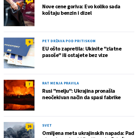
Nove cene goriva: Evo koliko sada
koštaju benzin i dizel
PET DRŽAVA POD PRITISKOM
9
EU ošto zapretila: Ukinite "zlatne
pasoše" ili ostajete bez vize
RAT MENJA PRAVILA
7
Rusi "melju": Ukrajina pronašla
neočekivan način da spasi fabrike
SVET
26
Omiljena meta ukrajinskih napada: Pad