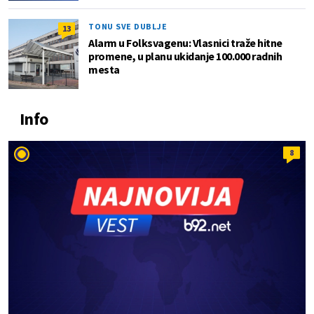
TONU SVE DUBLJE
13
Alarm u Folksvagenu: Vlasnici traže hitne
promene, u planu ukidanje 100.000 radnih
mesta
Info
8