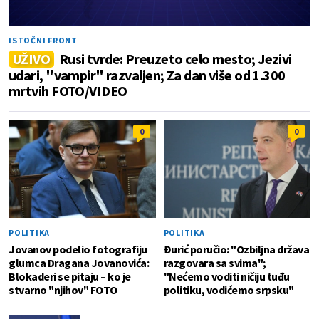
ISTOČNI FRONT
UŽIVO
Rusi tvrde: Preuzeto celo mesto; Jezivi
udari, "vampir" razvaljen; Za dan više od 1.300
mrtvih FOTO/VIDEO
0
0
POLITIKA
POLITIKA
Jovanov podelio fotografiju
Đurić poručio: "Ozbiljna država
glumca Dragana Jovanovića:
razgovara sa svima";
Blokaderi se pitaju – ko je
"Nećemo voditi ničiju tuđu
stvarno "njihov" FOTO
politiku, vodićemo srpsku"