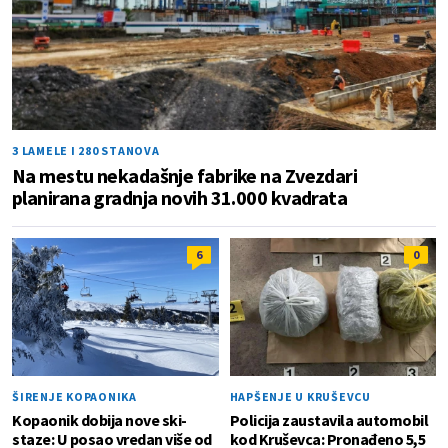
3 LAMELE I 280 STANOVA
Na mestu nekadašnje fabrike na Zvezdari
planirana gradnja novih 31.000 kvadrata
6
0
ŠIRENJE KOPAONIKA
HAPŠENJE U KRUŠEVCU
Kopaonik dobija nove ski-
Policija zaustavila automobil
staze: U posao vredan više od
kod Kruševca: Pronađeno 5,5