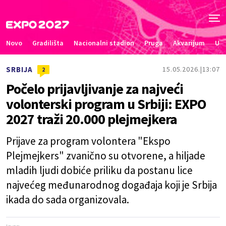
Novo
Gradilišta
Nacionalni stadion
Pruga
Akvarijum
Uče
SRBIJA
15.05.2026.
13:07
2
Počelo prijavljivanje za najveći
volonterski program u Srbiji: EXPO
2027 traži 20.000 plejmejkera
Prijave za program volontera "Ekspo
Plejmejkers" zvanično su otvorene, a hiljade
mladih ljudi dobiće priliku da postanu lice
najvećeg međunarodnog događaja koji je Srbija
ikada do sada organizovala.