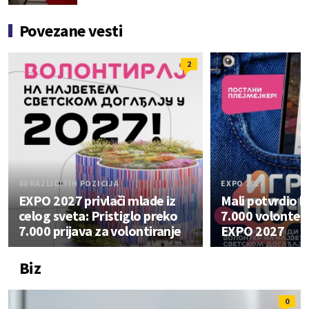
Povezane vesti
2
48 RAZLIČITIH POZICIJA
EXPO 2027
EXPO 2027 privlači mlade iz
Mali potvrdio b
celog sveta: Pristiglo preko
7.000 volontera
7.000 prijava za volontiranje
EXPO 2027
Biz
0