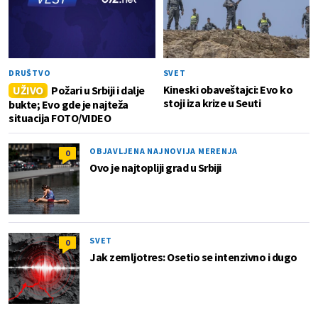
DRUŠTVO
SVET
Kineski obaveštajci: Evo ko
UŽIVO
Požari u Srbiji i dalje
stoji iza krize u Seuti
bukte; Evo gde je najteža
situacija FOTO/VIDEO
OBJAVLJENA NAJNOVIJA MERENJA
0
Ovo je najtopliji grad u Srbiji
SVET
0
Jak zemljotres: Osetio se intenzivno i dugo