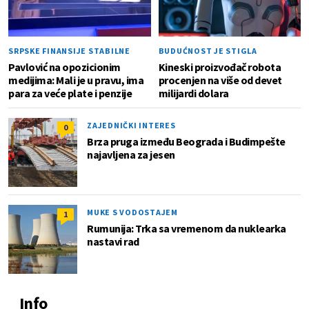
SRPSKE FINANSIJE STABILNE
BUDUĆNOST JE STIGLA
Pavlović na opozicionim
Kineski proizvođač robota
medijima: Mali je u pravu, ima
procenjen na više od devet
para za veće plate i penzije
milijardi dolara
ZAJEDNIČKI INTERES
0
Brza pruga između Beograda i Budimpešte
najavljena za jesen
MUKE S VODOSTAJEM
1
Rumunija: Trka sa vremenom da nuklearka
nastavi rad
Info