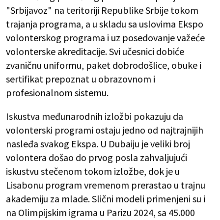
"Srbijavoz" na teritoriji Republike Srbije tokom
trajanja programa, a u skladu sa uslovima Ekspo
volonterskog programa i uz posedovanje važeće
volonterske akreditacije. Svi učesnici dobiće
zvaničnu uniformu, paket dobrodošlice, obuke i
sertifikat prepoznat u obrazovnom i
profesionalnom sistemu.
Iskustva međunarodnih izložbi pokazuju da
volonterski programi ostaju jedno od najtrajnijih
nasleđa svakog Ekspa. U Dubaiju je veliki broj
volontera došao do prvog posla zahvaljujući
iskustvu stečenom tokom izložbe, dok je u
Lisabonu program vremenom prerastao u trajnu
akademiju za mlade. Slični modeli primenjeni su i
na Olimpijskim igrama u Parizu 2024, sa 45.000