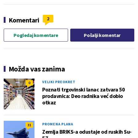
2
Komentari
Pogledaj komentare
Pošalji komentar
Možda vas zanima
VELIKI PREOKRET
0
Poznati trgovinski lanac zatvara 50
prodavnica: Deo radnika već dobio
otkaz
PROMENA PLANA
31
Zemlja BRIKS-a odustaje od ruskih Su-