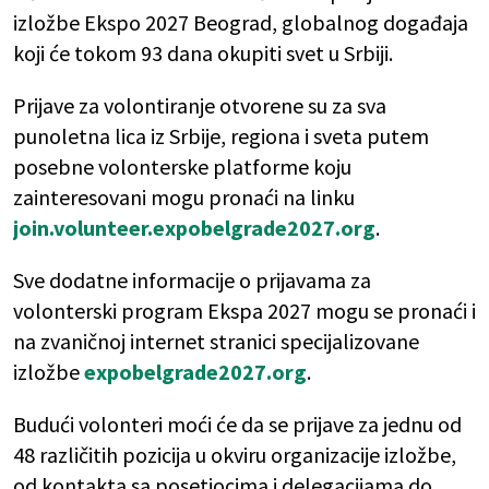
izložbe Ekspo 2027 Beograd, globalnog događaja
koji će tokom 93 dana okupiti svet u Srbiji.
Prijave za volontiranje otvorene su za sva
punoletna lica iz Srbije, regiona i sveta putem
posebne volonterske platforme koju
zainteresovani mogu pronaći na linku
join.volunteer.expobelgrade2027.org
.
Sve dodatne informacije o prijavama za
volonterski program Ekspa 2027 mogu se pronaći i
na zvaničnoj internet stranici specijalizovane
izložbe
expobelgrade2027.org
.
Budući volonteri moći će da se prijave za jednu od
48 različitih pozicija u okviru organizacije izložbe,
od kontakta sa posetiocima i delegacijama do