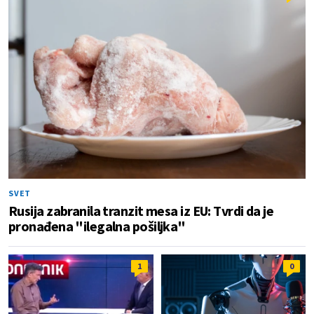
SVET
Rusija zabranila tranzit mesa iz EU: Tvrdi da je
pronađena "ilegalna pošiljka"
1
0