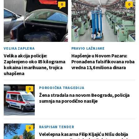
0
0
VELIKA ZAPLENA
PRAVIO LAŽNJAKE
Velika akcija policije:
Hapšenje u Novom Pazaru:
Zaplenjeno oko 85 kilograma
Pronađena falsifikovana roba
kokaina i marihuane, trojica
vredna 13,6 miliona dinara
uhapšena
PORODIČNA TRAGEDIJA
0
Žena stradala na novom Beogradu, policija
sumnja na porodično nasilje
RASPISAN TENDER
0
Velelepna kasarna Filip Kljajić u NIšu dobija