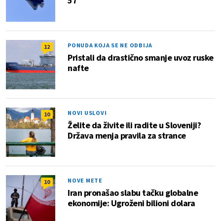
57
PONUDA KOJA SE NE ODBIJA
12
Pristali da drastično smanje uvoz ruske
nafte
NOVI USLOVI
10
Želite da živite ili radite u Sloveniji?
Država menja pravila za strance
NOVE METE
10
Iran pronašao slabu tačku globalne
ekonomije: Ugroženi bilioni dolara