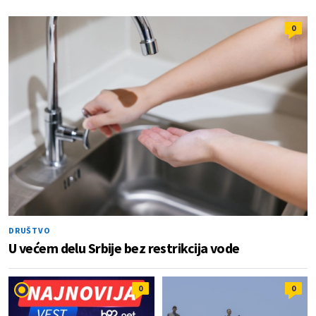
0
DRUŠTVO
U većem delu Srbije bez restrikcija vode
0
0