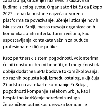
za saradnju, druženje i razmenu iskustava sa
ljudima iz celog sveta. Organizatori ističu da Ekspo
2027 treba da postane najveća otvorena
platforma za povezivanje, učenje i sticanje novih
iskustava u Srbiji, mesto razvoja organizacionih,
komunikacionih i interkulturnih veština, kao i
uspostavljanja kontakata važnih za buduće
profesionalne i lične prilike.
Kroz partnerski sistem pogodnosti, volonterima
će biti dostupni brojni benefiti, od mogućnosti da
dobiju dodatne ESPB bodove tokom školovanja,
do raznih popusta koji, između ostalog, uključuju
27 odsto na avio-karte kompanije Er Srbija,
pogodnosti kompanije Telekom Srbija, kao i
besplatno korišćenje određenih usluga
železničkog putničkog prevoza kompanije