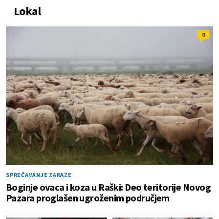
Lokal
0
SPREČAVANJE ZARAZE
Boginje ovaca i koza u Raški: Deo teritorije Novog
Pazara proglašen ugroženim područjem