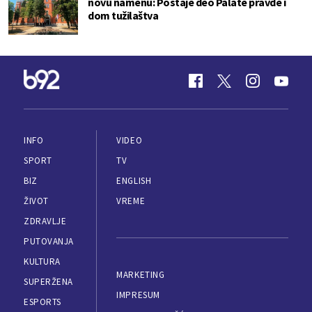
novu namenu: Postaje deo Palate pravde i
dom tužilaštva
INFO
VIDEO
SPORT
TV
BIZ
ENGLISH
ŽIVOT
VREME
ZDRAVLJE
PUTOVANJA
KULTURA
MARKETING
SUPERŽENA
IMPRESUM
ESPORTS