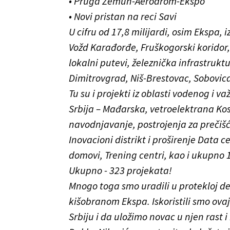
• Pruga Zemun-Aerodrom-Ekspo
• Novi pristan na reci Savi
U cifru od 17,8 milijardi, osim Ekspa,
Vožd Karađorđe, Fruškogorski koridor
lokalni putevi, železnička infrastrukt
Dimitrovgrad, Niš-Brestovac, Sobovica
Tu su i projekti iz oblasti vodenog i 
Srbija – Mađarska, vetroelektrana Kos
navodnjavanje, postrojenja za prečiš
Inovacioni distrikt i proširenje Data c
domovi, Trening centri, kao i ukupno 1
Ukupno - 323 projekata!
Mnogo toga smo uradili u protekloj dec
kišobranom Ekspa. Iskoristili smo o
Srbiju i da uložimo novac u njen rast i 