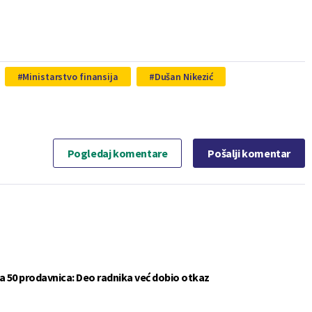
Ministarstvo finansija
Dušan Nikezić
Pogledaj komentare
Pošalji komentar
a 50 prodavnica: Deo radnika već dobio otkaz