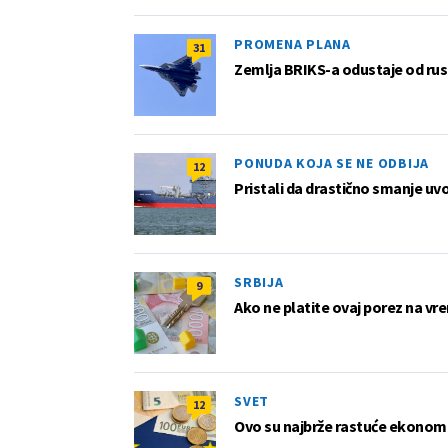
PROMENA PLANA
31
Zemlja BRIKS-a odustaje od rus
PONUDA KOJA SE NE ODBIJA
12
Pristali da drastično smanje uv
SRBIJA
9
Ako ne platite ovaj porez na vre
SVET
12
Ovo su najbrže rastuće ekonom