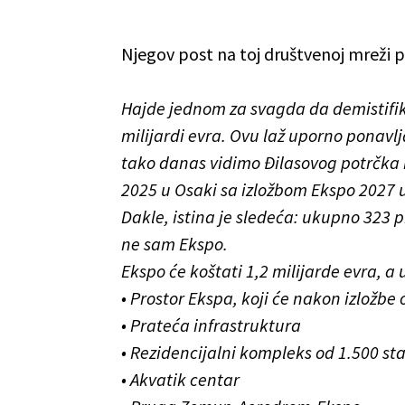
Njegov post na toj društvenoj mreži p
Hajde jednom za svagda da demistifik
milijardi evra. Ovu laž uporno ponavlj
tako danas vidimo Đilasovog potrčka 
2025 u Osaki sa izložbom Ekspo 2027 u
Dakle, istina je sledeća: ukupno 323 pr
ne sam Ekspo.
Ekspo će koštati 1,2 milijarde evra, a 
• Prostor Ekspa, koji će nakon izložbe
• Prateća infrastruktura
• Rezidencijalni kompleks od 1.500 st
• Akvatik centar