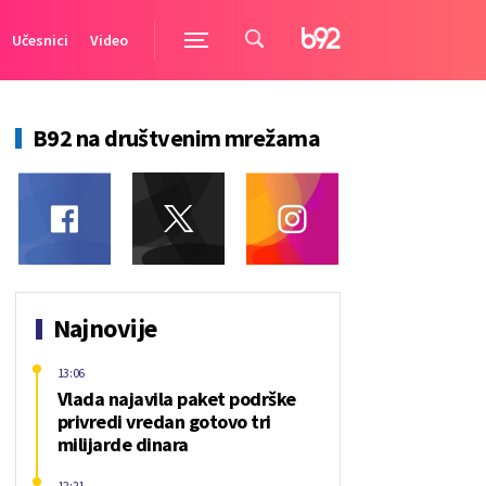
Učesnici
Video
B92 na društvenim mrežama
Najnovije
13:06
Vlada najavila paket podrške
privredi vredan gotovo tri
milijarde dinara
12:21