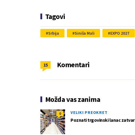
Tagovi
Srbija
Siniša Mali
EXPO 2027
Komentari
15
Možda vas zanima
VELIKI PREOKRET
0
Poznati trgovinski lanac zatvar