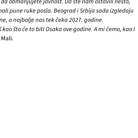
i da obmanjujete javnost. Da ste nam ostavili nešto,
ali pune ruke posla. Beograd i Srbija sada izgledaju
e, a najbolje nas tek čeka 2027. godine.
 kao što će to biti Osaka ove godine. A mi ćemo, kao i
 Mali.