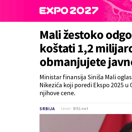
Mali žestoko odgo
koštati 1,2 milija
obmanjujete javn
Ministar finansija Siniša Mali og
Nikezića koji poredi Ekspo 2025 u
njihove cene.
Izvor:
B92.net
SRBIJA