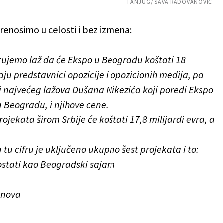
TANJUG/ SAVA RADOVANOVIĆ
renosimo u celosti i bez izmena:
ujemo laž da će Ekspo u Beogradu koštati 18
aju predstavnici opozicije i opozicionih medija, pa
i najvećeg lažova Dušana Nikezića koji poredi Ekspo
 Beogradu, i njihove cene.
ojekata širom Srbije će koštati 17,8 milijardi evra, a
u tu cifru je uključeno ukupno šest projekata i to:
 ostati kao Beogradski sajam
anova