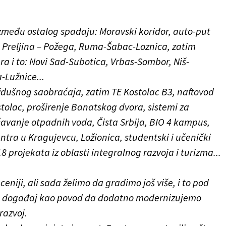
 između ostalog spadaju: Moravski koridor, auto-put
, Preljina – Požega, Ruma-Šabac-Loznica, zatim
ura i to: Novi Sad-Subotica, Vrbas-Sombor, Niš-
-Lužnice...
važdušnog saobraćaja, zatim TE Kostolac B3, naftovod
tolac, proširenje Banatskog dvora, sistemi za
ćavanje otpadnih voda, Čista Srbija, BIO 4 kampus,
entra u Kragujevcu, Ložionica, studentski i učenički
8 projekata iz oblasti integralnog razvoja i turizma...
eniji, ali sada želimo da gradimo još više, i to pod
vaj događaj kao povod da dodatno modernizujemo
razvoj.