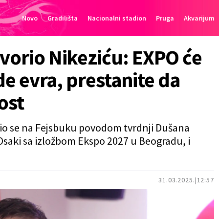
Novo
Gradilišta
Nacionalni stadion
Pruga
Akvarijum
vorio Nikeziću: EXPO će
rde evra, prestanite da
ost
lasio se na Fejsbuku povodom tvrdnji Dušana
 Osaki sa izložbom Ekspo 2027 u Beogradu, i
31.03.2025.
12:57