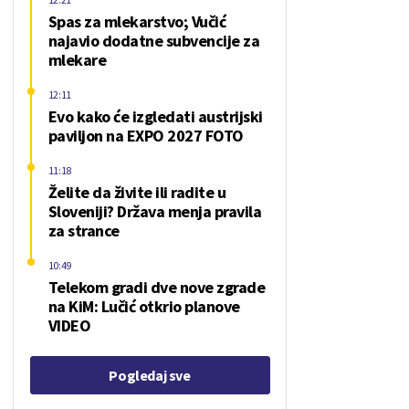
Spas za mlekarstvo; Vučić
najavio dodatne subvencije za
mlekare
12:11
Evo kako će izgledati austrijski
paviljon na EXPO 2027 FOTO
11:18
Želite da živite ili radite u
Sloveniji? Država menja pravila
za strance
10:49
Telekom gradi dve nove zgrade
na KiM: Lučić otkrio planove
VIDEO
Pogledaj sve