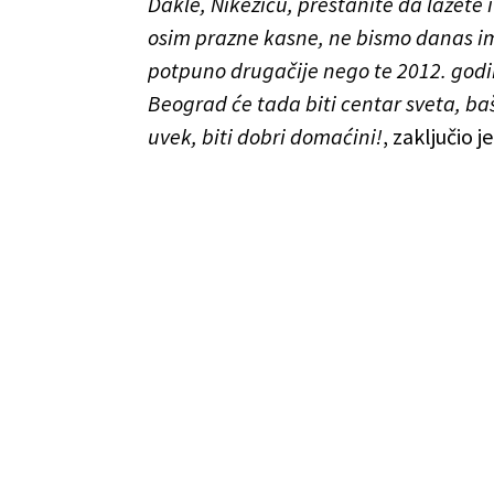
Dakle, Nikeziću, prestanite da lažete 
osim prazne kasne, ne bismo danas im
potpuno drugačije nego te 2012. godin
Beograd će tada biti centar sveta, baš
uvek, biti dobri domaćini!
, zaključio je