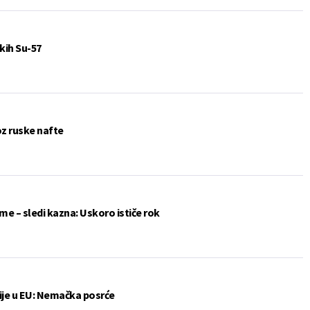
kih Su-57
oz ruske nafte
me – sledi kazna: Uskoro ističe rok
ije u EU: Nemačka posrće