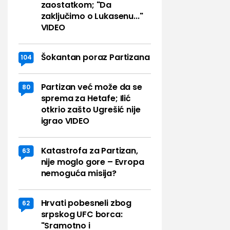
zaostatkom; "Da
zaključimo o Lukasenu..."
VIDEO
Šokantan poraz Partizana
104
Partizan već može da se
80
sprema za Hetafe; Ilić
otkrio zašto Ugrešić nije
igrao VIDEO
Katastrofa za Partizan,
63
nije moglo gore – Evropa
nemoguća misija?
Hrvati pobesneli zbog
62
srpskog UFC borca:
"Sramotno i