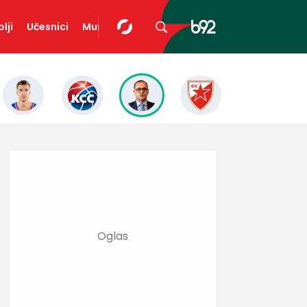
lji
Učesnici
Mundopedija