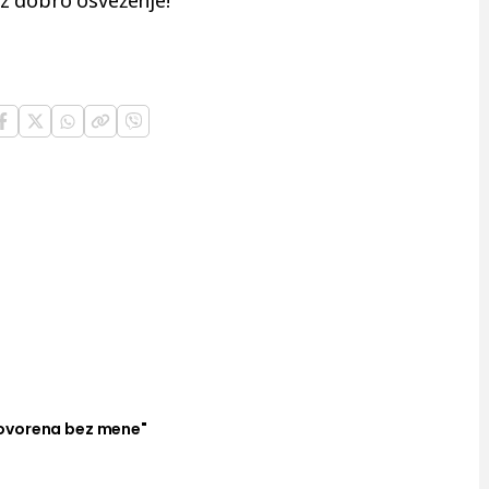
 uz dobro osveženje!
ovorena bez mene"