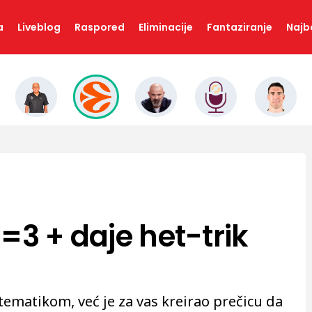
a
Liveblog
Raspored
Eliminacije
Fantaziranje
Najbo
=3 + daje het-trik
tematikom, već je za vas kreirao prečicu da