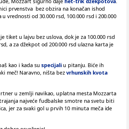
bude, Mozzart sigurno daje
het-trik džekpotova
.
ici prvenstva bez obzira na konačan ishod
 u vrednosti od 30.000 rsd, 100.000 rsd i 200.000
e tiket u lajvu bez uslova, dok je za 100.000 rsd
sd, a za džekpot od 200.000 rsd ulazna karta je
baš kao i kada su
specijali
u pitanju. Biće ih
aki meč! Naravno, ništa bez
vrhunskih kvota
partner u zemlji navikao, uplatna mesta Mozzarta
rajanja najveće fudbalske smotre na svetu biti
a, jer za svaki gol u prvih 10 minuta meča ide