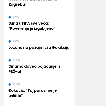
Zagrebu!
11:25
Buna u FIFA sve veća:
"Poverenje je izgubljeno"
11:05
Lozano na pozajmici u Galaksiju
10:50
Dinamo doveo pojačanje iz
PSŽ-a!
10:35
Đoković: "Taj poraz me je
uništio"