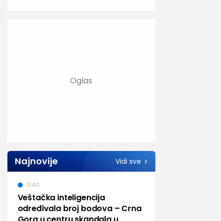
Najnovije
Vidi sve
11:40
Veštačka inteligencija
određivala broj bodova – Crna
Gora u centru skandala u