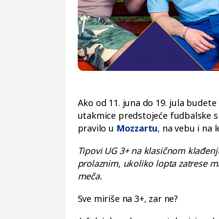
Ako od 11. juna do 19. jula budete 
utakmice predstojeće fudbalske sm
pravilo u
Mozzartu
, na vebu i na 
Tipovi UG 3+ na klasičnom klađenju
prolaznim, ukoliko lopta zatrese mr
meča.
Sve miriše na 3+, zar ne?