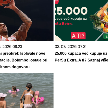
8. 2026 09:23
03. 08. 2026 07:31
i preokret: Isplivale nove
25.000 kupaca već kupuje uz
macije, Bolomboj ostaje pri
PerSu Extra. A ti? Saznaj viš
itnom dogovoru