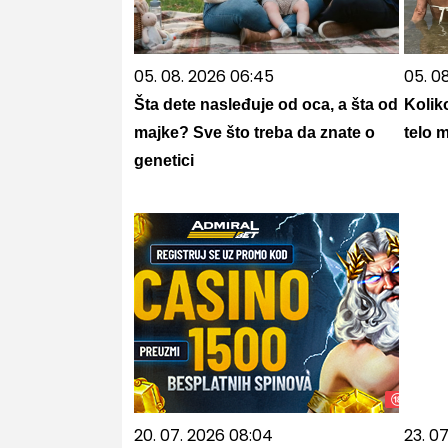
05. 08. 2026 06:45
05. 08
Šta dete nasleđuje od oca, a šta od
Kolik
majke? Sve što treba da znate o
telo 
genetici
20. 07. 2026 08:04
23. 07