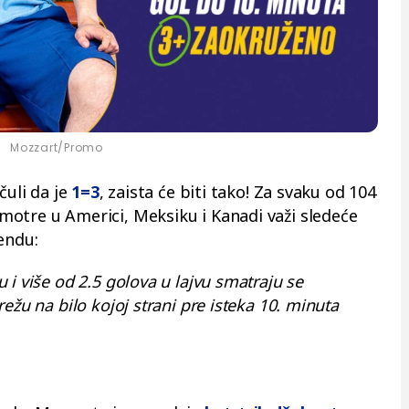
Mozzart/Promo
čuli da je
1=3
, zaista će biti tako! Za svaku od 104
otre u Americi, Meksiku i Kanadi važi sledeće
lendu:
 i više od 2.5 golova u lajvu smatraju se
ežu na bilo kojoj strani pre isteka 10. minuta