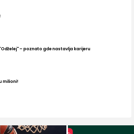
!
"Odželej" – poznato gde nastavlja karijeru
 milioni!