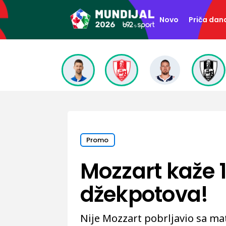
Novo
Priča dan
Promo
Mozzart kaže 1
džekpotova!
Nije Mozzart pobrljavio sa ma