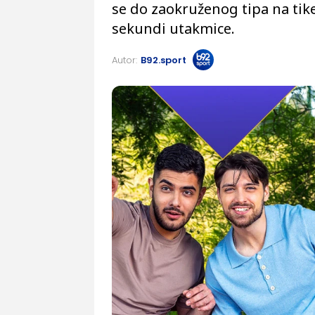
se do zaokruženog tipa na tik
sekundi utakmice.
Autor:
B92.sport