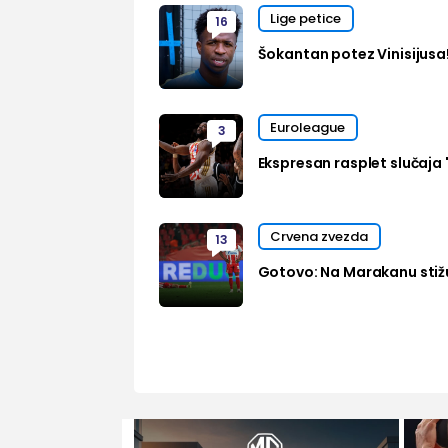
Lige petice
16
Šokantan potez Vinisijusa
Euroleague
3
Ekspresan rasplet slučaja 
Crvena zvezda
13
Gotovo: Na Marakanu stižu