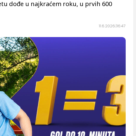
etu dođe u najkraćem roku, u prvih 600
11.6.2026.
16:47