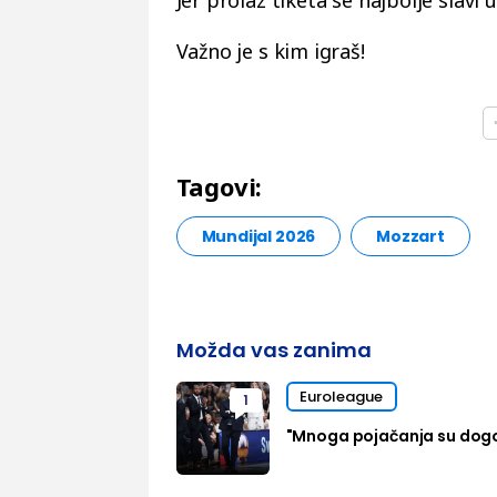
Jer prolaz tiketa se najbolje slavi
Važno je s kim igraš!
Tagovi:
Mundijal 2026
Mozzart
Možda vas zanima
Euroleague
1
"Mnoga pojačanja su dog