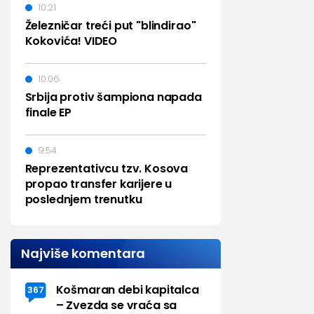
10:21
Železničar treći put "blindirao"
Kokovića! VIDEO
10:06
Srbija protiv šampiona napada
finale EP
9:54
Reprezentativcu tzv. Kosova
propao transfer karijere u
poslednjem trenutku
Najviše komentara
Košmaran debi kapitalca
367
– Zvezda se vraća sa