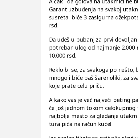
A čak i da golova na utakmici ne 
Garant uzbuđenja na svakoj utakm
susreta, biće 3 zasigurna džekpota
rsd.
Da uđeš u bubanj za prvi dovoljan j
potreban ulog od najmanje 2.000 r
10.000 rsd.
Reklo bi se, za svakoga po nešto, 
mnogo i biće baš šarenoliki, za sv
koje prate celu priču.
A kako vas je već najveći beting 
će još jednom tokom celokupnog t
najbolje mesto za gledanje utakmic
tura pića na račun kuće!