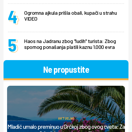
Ogromna ajkula prišla obali, kupači u strahu
VIDEO
Haos na Jadranu zbog "ludih" turista: Zbog
spornog ponašanja platili kaznu 1.000 evra
Ne propustite
AKTUELNO
Ov
Mladić umalo preminuo u Grčkoj zbog ovog cveta: Za