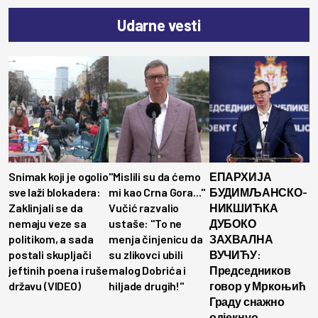
Udarne vesti
Snimak koji je ogolio
"Mislili su da ćemo
ЕПАРХИЈА
sve laži blokadera:
mi kao Crna Gora..."
БУДИМЉАНСКО-
Zaklinjali se da
Vučić razvalio
НИКШИЋКА
nemaju veze sa
ustaše: "To ne
ДУБОКО
politikom, a sada
menja činjenicu da
ЗАХВАЛНА
postali skupljači
su zlikovci ubili
ВУЧИЋУ:
jeftinih poena i ruše
malog Dobrića i
Председников
državu (VIDEO)
hiljade drugih!"
говор у Мркоњић
Граду снажно
одјекнуо