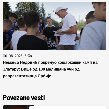
06. 08. 2026 16:34
Немања Недовић покренуо кошаркашки камп на
Златару: Више од 100 малишана учи од
репрезентативца Србије
Povezane vesti