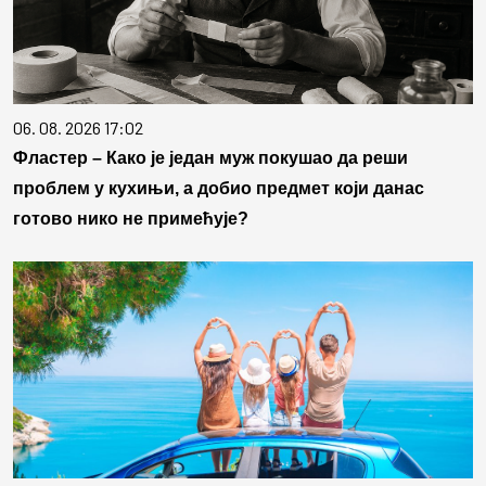
06. 08. 2026 17:02
Фластер – Како је један муж покушао да реши
проблем у кухињи, а добио предмет који данас
готово нико не примећује?