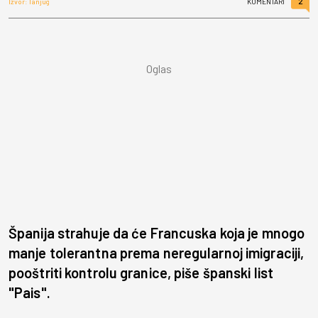
2
Izvor: Tanjug
KOMENTARI
Španija strahuje da će Francuska koja je mnogo
manje tolerantna prema neregularnoj imigraciji,
pooštriti kontrolu granice, piše španski list
"Pais".