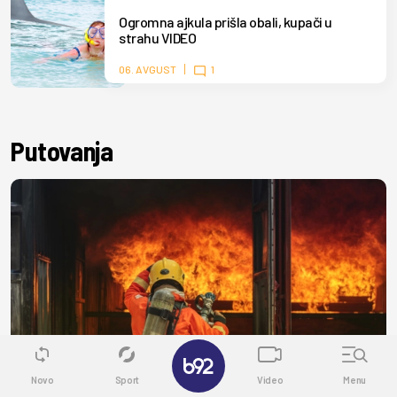
Ogromna ajkula prišla obali, kupači u
strahu VIDEO
06. AVGUST
1
Putovanja
✕
Novo
Sport
Video
Menu