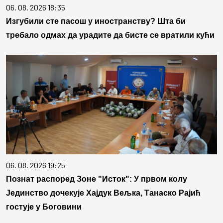
06. 08. 2026 18:35
Изгубили сте пасош у иностранству? Шта би
требало одмах да урадите да бисте се вратили кући
06. 08. 2026 19:25
Познат распоред Зоне "Исток": У првом колу
Јединство дочекује Хајдук Вељка, Танаско Рајић
гостује у Боговини