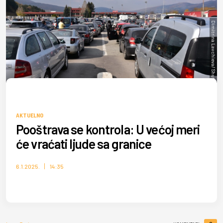
Dimitrina Lavchieva/ Shutterstock
AKTUELNO
Pooštrava se kontrola: U većoj meri
će vraćati ljude sa granice
6.1.2025.
14:35