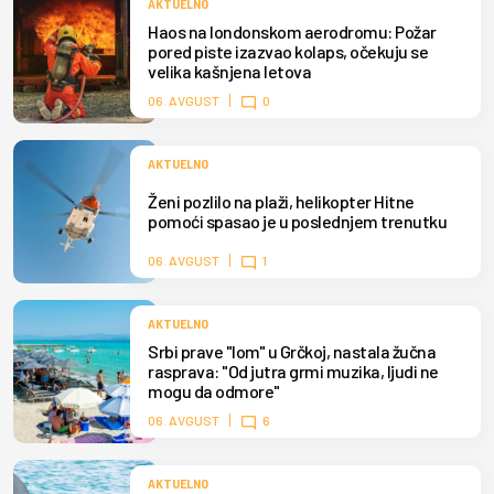
AKTUELNO
Haos na londonskom aerodromu: Požar
pored piste izazvao kolaps, očekuju se
velika kašnjena letova
06. AVGUST
0
AKTUELNO
Ženi pozlilo na plaži, helikopter Hitne
pomoći spasao je u poslednjem trenutku
06. AVGUST
1
AKTUELNO
Srbi prave "lom" u Grčkoj, nastala žučna
rasprava: "Od jutra grmi muzika, ljudi ne
mogu da odmore"
06. AVGUST
6
AKTUELNO