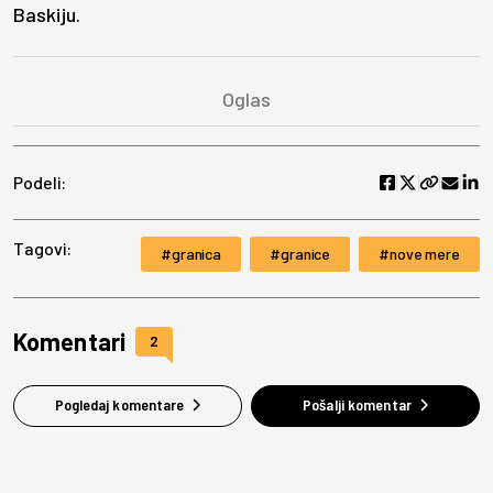
Baskiju.
Podeli:
Tagovi:
granica
granice
nove mere
Komentari
2
Pogledaj komentare
Pošalji komentar