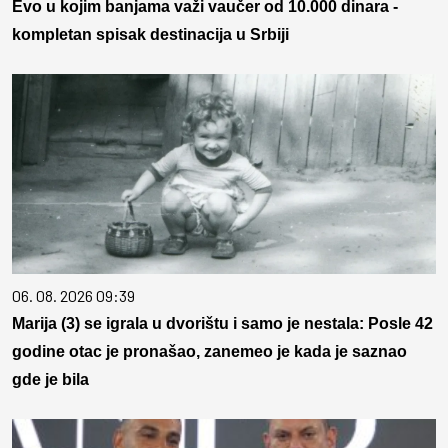
Evo u kojim banjama važi vaučer od 10.000 dinara -
kompletan spisak destinacija u Srbiji
06. 08. 2026 09:39
Marija (3) se igrala u dvorištu i samo je nestala: Posle 42
godine otac je pronašao, zanemeo je kada je saznao
gde je bila