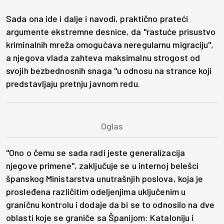
Sada ona ide i dalje i navodi, praktično prateći
argumente ekstremne desnice, da "rastuće prisustvo
kriminalnih mreža omogućava neregularnu migraciju",
a njegova vlada zahteva maksimalnu strogost od
svojih bezbednosnih snaga "u odnosu na strance koji
predstavljaju pretnju javnom redu.
"Ono o čemu se sada radi jeste generalizacija
njegove primene", zaključuje se u internoj belešci
španskog Ministarstva unutrašnjih poslova, koja je
prosleđena različitim odeljenjima uključenim u
graničnu kontrolu i dodaje da bi se to odnosilo na dve
oblasti koje se graniče sa Španijom: Kataloniju i