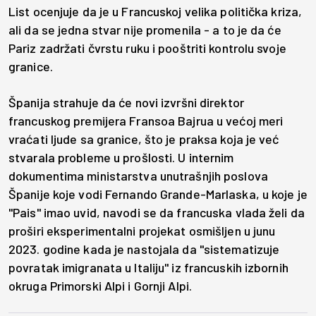
List ocenjuje da je u Francuskoj velika politička kriza,
ali da se jedna stvar nije promenila - a to je da će
Pariz zadržati čvrstu ruku i pooštriti kontrolu svoje
granice.
Španija strahuje da će novi izvršni direktor
francuskog premijera Fransoa Bajrua u većoj meri
vraćati ljude sa granice, što je praksa koja je već
stvarala probleme u prošlosti. U internim
dokumentima ministarstva unutrašnjih poslova
Španije koje vodi Fernando Grande-Marlaska, u koje je
"Pais" imao uvid, navodi se da francuska vlada želi da
proširi eksperimentalni projekat osmišljen u junu
2023. godine kada je nastojala da "sistematizuje
povratak imigranata u Italiju" iz francuskih izbornih
okruga Primorski Alpi i Gornji Alpi.