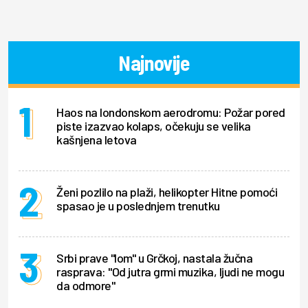
Najnovije
Haos na londonskom aerodromu: Požar pored
piste izazvao kolaps, očekuju se velika
kašnjena letova
Ženi pozlilo na plaži, helikopter Hitne pomoći
spasao je u poslednjem trenutku
Srbi prave "lom" u Grčkoj, nastala žučna
rasprava: "Od jutra grmi muzika, ljudi ne mogu
da odmore"