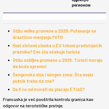
регионом
Stižu velike promene u 2025: Putovanja se
drastično menjanju FOTO
Novi sistemi ulaska u EU tokom predstojećih
praznika? Evo šta očekuje turiste
Stižu ozbiljne promene u 2025: Turisti moraju
da budu spremni
Šengenska viza i šengen zona: Šta svaki
putnik treba da zna?
Da li će svi morati da plaćaju ETIAS?
Francuska je već pooštrila kontrolu granica kao
odgovor na terorističke pretnje.