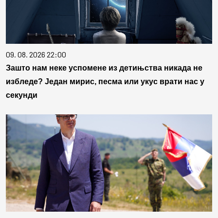
09. 08. 2026 22:00
Зашто нам неке успомене из детињства никада не
избледе? Један мирис, песма или укус врати нас у
секунди