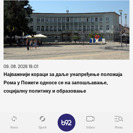
09. 08. 2026 19:01
Најважнији кораци за даље унапређење положаја
Рома у Пожеги односе се на запошљавање,
социјалну политику и образовање
Povezane vesti
✕
Novo
Sport
Video
Menu
AKTUELNO