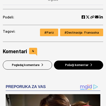
Podeli:
Tagovi:
Pariz
Destinacija: Francuska
Komentari
4
Pogledaj komentare
Pošalji komentar
PREPORUKA ZA VAS