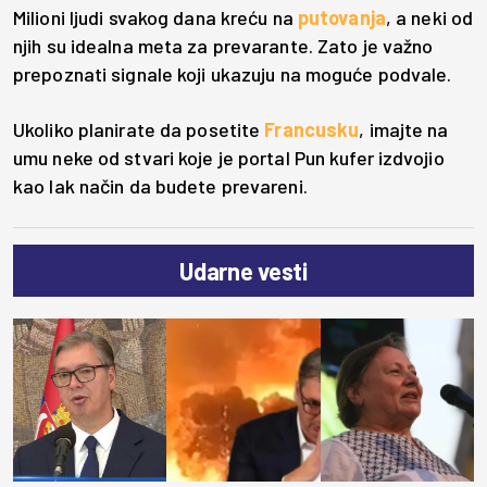
Milioni ljudi svakog dana kreću na
putovanja
, a neki od
njih su idealna meta za prevarante. Zato je važno
prepoznati signale koji ukazuju na moguće podvale.
Ukoliko planirate da posetite
Francusku
, imajte na
umu neke od stvari koje je portal Pun kufer izdvojio
kao lak način da budete prevareni.
Udarne vesti