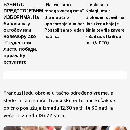
ВУЧИЋ О
"Na ivici smo
Treslo se u
ПРЕДСТОЈЕЋИМ
mnogo većeg rata"
Kolegijumu:
ИЗБОРИМА: На
Dramatično
Blokaderi stavili na
биралиша у
upozorenje Vučića:
listu ženu koja je
октобру или
Postoji samo jedan
širila teorije zavere
новембру, ако
način...
- Sad su otkrili da
"Студентска
je... (VIDEO)
листа" победи,
признаћу
резултате
Francuzi jedu obroke u tačno određeno vreme, a
slede ih i autentični francuski restorani. Ručak se
obično poslužuje između 12.30 sati i 14.30 sati, a
večera između 19 i 22 sata.