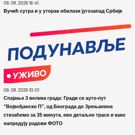
09. 08. 2026 16:41
Вучић сутра и у уторак обилази југозапад Србије
09. 08. 2026 10:01
Спајање 3 велика града: Гради се ауто-пут
"Војвођанско П", од Београда до Зрењанина
стизаћемо за 35 минута, ево детаљне трасе и како
напредују радови ФОТО