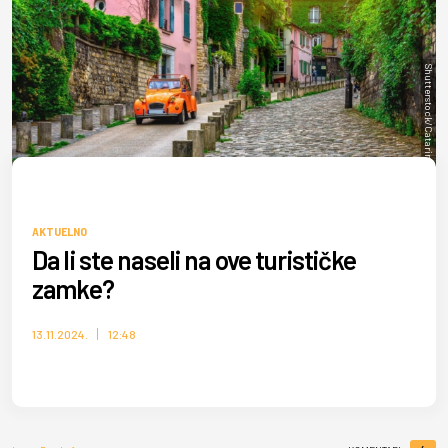
Shutterstock/Catarina Belova
AKTUELNO
Da li ste naseli na ove turističke
zamke?
13.11.2024.
12:48