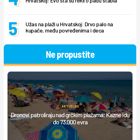
Hrvatskoj: Evo šta su rekli o padu stabla
Užas na plaži u Hrvatskoj: Drvo palo na
kupače, među povređenima i deca
Ne propustite
AKTUELNO
Dronovi patroliraju nad grčkim plažama: Kazne idu
do 73.000 evra
do