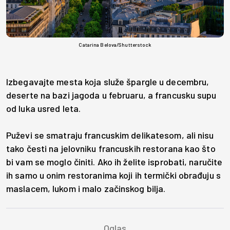
Catarina Belova/Shutterstock
Izbegavajte mesta koja služe špargle u decembru,
deserte na bazi jagoda u februaru, a francusku supu
od luka usred leta.
Puževi se smatraju francuskim delikatesom, ali nisu
tako česti na jelovniku francuskih restorana kao što
bi vam se moglo činiti. Ako ih želite isprobati, naručite
ih samo u onim restoranima koji ih termički obrađuju s
maslacem, lukom i malo začinskog bilja.