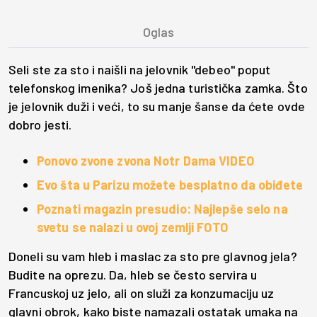
Seli ste za sto i naišli na jelovnik "debeo" poput
telefonskog imenika? Još jedna turistička zamka. Što
je jelovnik duži i veći, to su manje šanse da ćete ovde
dobro jesti.
Ponovo zvone zvona Notr Dama VIDEO
Evo šta u Parizu možete besplatno da obiđete
Poznati magazin presudio: Najlepše selo na
svetu se nalazi u ovoj zemlji FOTO
Doneli su vam hleb i maslac za sto pre glavnog jela?
Budite na oprezu. Da, hleb se često servira u
Francuskoj uz jelo, ali on služi za konzumaciju uz
glavni obrok, kako biste namazali ostatak umaka na