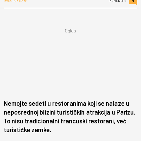
4
Izvor: Pun kufer
KOMENTARI
Nemojte sedeti u restoranima koji se nalaze u
neposrednoj blizini turističkih atrakcija u Parizu.
To nisu tradicionalni francuski restorani, već
turističke zamke.