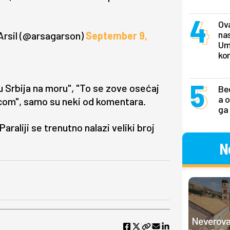
Ova
nas
Arsil (@arsagarson)
September 9,
Ume
ko
u Srbija na moru", "To se zove osećaj
Be
a o
jicom", samo su neki od komentara.
ga
araliji se trenutno nalazi veliki broj
N
Neverovat