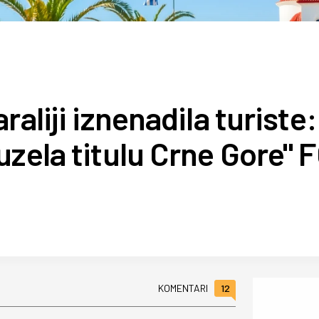
aliji iznenadila turiste:
uzela titulu Crne Gore" 
12
KOMENTARI