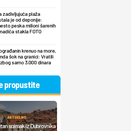
 zadivljujuća plaža
tala je od deponije:
sto peska milioni šarenih
madića stakla FOTO
ograđanin krenuo na more,
nda šok na granici: Vratili
 zbog samo 3.000 dinara
e propustite
AKTUELNO
AKTUELNO
an snimak iz Dubrovnika
Mladić umalo preminuo u Grčko