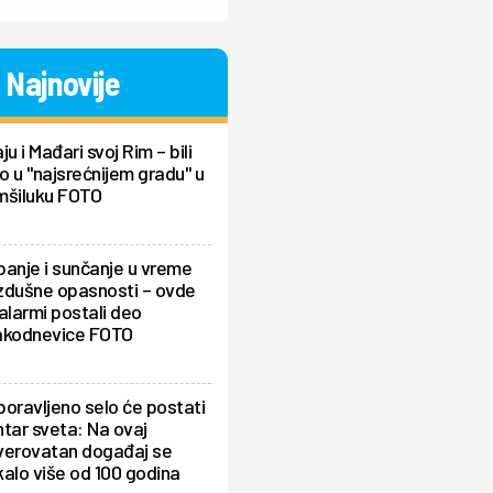
Najnovije
ju i Mađari svoj Rim – bili
 u "najsrećnijem gradu" u
mšiluku FOTO
anje i sunčanje u vreme
zdušne opasnosti – ovde
alarmi postali deo
akodnevice FOTO
oravljeno selo će postati
tar sveta: Na ovaj
verovatan događaj se
alo više od 100 godina