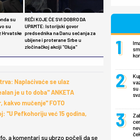
onda su
REČI KOJE ĆE SVI DOBRO DA
Ovo su
UPAMTE: Istorijski govor
z Hrvatske
predsednika na Danu sećanja za
ubijene i proterane Srbe u
Ima
zločinačkoj akciji "Oluja"
smo
ko
Kup
trva: Naplaćivaće se ulaz
va
su 
Idealan je u to doba" ANKETA
sv
or, kakvo mučenje" FOTO
: "U Pefkohoriju već 15 godina,
Zab
cen
ne
ček
nfo, a komentari su ubrzo počeli da se