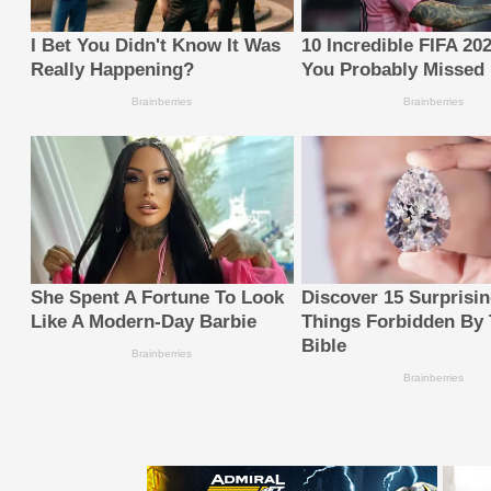
I Bet You Didn't Know It Was
10 Incredible FIFA 20
Really Happening?
You Probably Missed
Brainberries
Brainberries
She Spent A Fortune To Look
Discover 15 Surprisi
Like A Modern-Day Barbie
Things Forbidden By
Bible
Brainberries
Brainberries