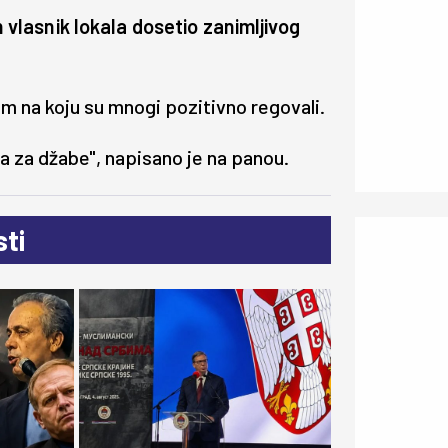
an vlasnik lokala dosetio zanimljivog
m na koju su mnogi pozitivno regovali.
ja za džabe", napisano je na panou.
ti