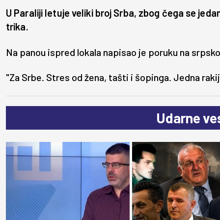
U Paraliji letuje veliki broj Srba, zbog čega se jed
trika.
Na panou ispred lokala napisao je poruku na srpsko
"Za Srbe. Stres od žena, tašti i šopinga. Jedna raki
Udarne ves