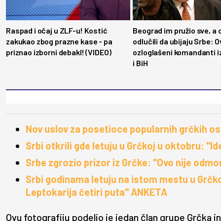
Raspad i očaj u ZLF-u! Kostić
Beograd im pružio sve, a 
zakukao zbog prazne kase - pa
odlučili da ubijaju Srbe: 
priznao izborni debakl! (VIDEO)
ozloglašeni komandanti i
i BiH
Nov uslov za posetioce popularnih grčkih os
Srbi otkrili gde letuju u Grčkoj u oktobru: "
Srbe zgrozio prizor iz Grčke: "Ovo nije odm
Srbi godinama letuju na istom mestu u Grčkoj
Leptokarija četiri puta" ANKETA
Ovu fotografiju podelio je jedan član grupe Grčka i