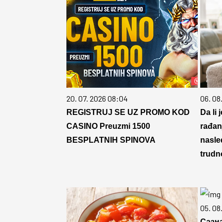
20. 07. 2026 08:04
06. 08
REGISTRUJ SE UZ PROMO KOD
Da li 
CASINO Preuzmi 1500
rađan
BESPLATNIH SPINOVA
nasle
trudn
05. 08
Сазна