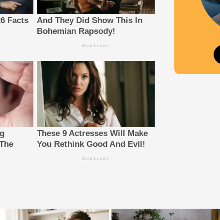
26 Facts
And They Did Show This In
Bohemian Rapsody!
Brainberries
ng
These 9 Actresses Will Make
 The
You Rethink Good And Evil!
Brainberries