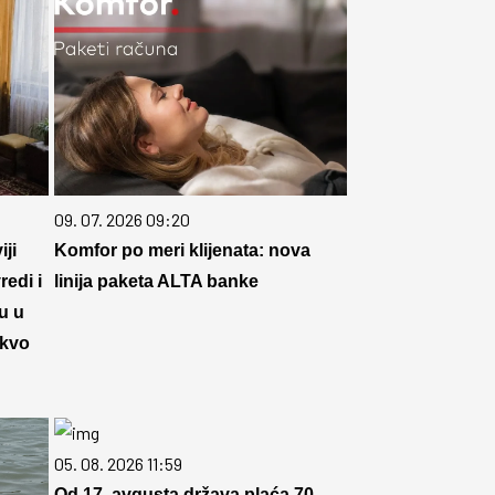
09. 07. 2026 09:20
ji
Komfor po meri klijenata: nova
redi i
linija paketa ALTA banke
u u
akvo
05. 08. 2026 11:59
Od 17. avgusta država plaća 70