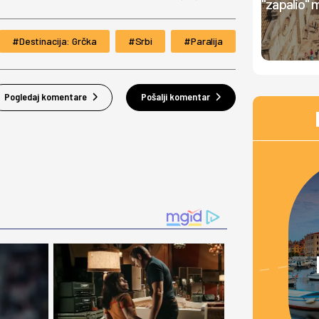
"zapalio" 
Destinacija: Grčka
Srbi
Paralija
Pogledaj komentare
Pošalji komentar