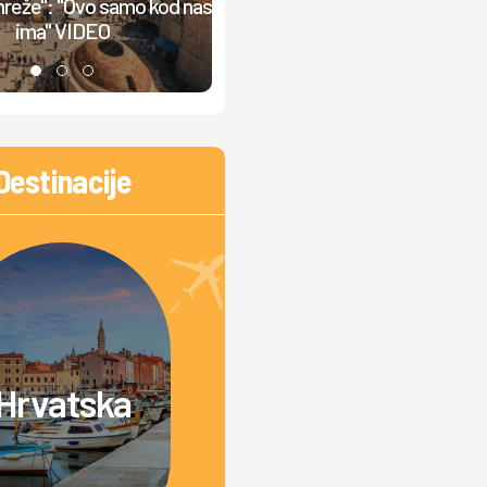
mreže": "Ovo samo kod nas
zbog ovog cveta: Za dlaku
ima" VIDEO
izbegnuta tragedija
Destinacije
Hrvatska