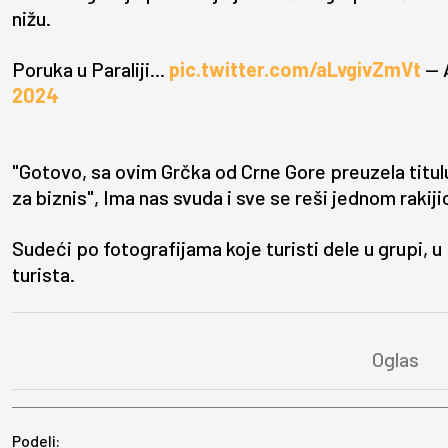
nižu.
Poruka u Paraliji...
pic.twitter.com/aLvgivZmVt
— 
2024
"Gotovo, sa ovim Grčka od Crne Gore preuzela titul
za biznis", Ima nas svuda i sve se reši jednom raki
Sudeći po fotografijama koje turisti dele u grupi, u P
turista.
Podeli: