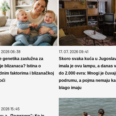
. 2026 06:38
17. 07. 2026 09:41
je genetika zaslužna za
Skoro svaka kuća u Jugoslavi
je blizanaca? Istina o
imala je ovu lampu, a danas v
dnim faktorima i blizanačkoj
do 2.000 evra: Mnogi je čuvaj
oći
podrumu, a pojma nemaju k
blago imaju
. 2026 15:45
ња „Политике”: Ко је