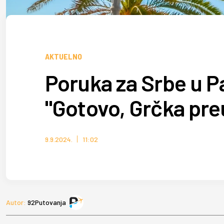
AKTUELNO
Poruka za Srbe u Par
"Gotovo, Grčka pre
9.9.2024.
11:02
Autor:
92Putovanja