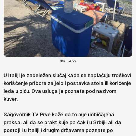
B92.net/VV
U Italiji je zabeležen slučaj kada se naplaćuju troškovi
korišćenje pribora za jelo i postavka stola ili korićenje
leda u piću. Ova usluga je poznata pod nazivom
kuver.
Sagovornik TV Prve kaže da to nije uobičajena
praksa, ali da se praktikuje pa čak i u Srbiji, ali da
postoji i u Italiji i drugim državama poznate po