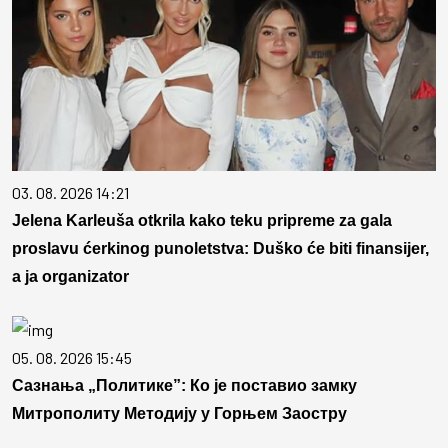
03. 08. 2026 14:21
Jelena Karleuša otkrila kako teku pripreme za gala
proslavu ćerkinog punoletstva: Duško će biti finansijer,
a ja organizator
05. 08. 2026 15:45
Сазнања „Политике”: Ко је поставио замку
Митрополиту Методију у Горњем Заостру