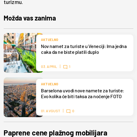
turizmu.
Možda vas zanima
AKTUELNO
Nov namet za turiste u Veneciji: Ima jedna
caka da ne biste platili duplo
03. APRIL
1
AKTUELNO
Barselona uvodi nove namete za turiste:
Evo kolika će biti taksa za noćenje FOTO
01. AVGUST
0
Paprene cene plažnog mobilijara