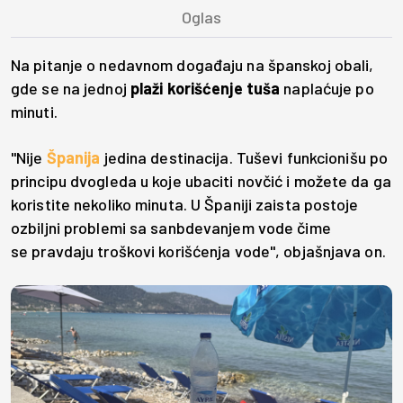
Na pitanje o nedavnom događaju na španskoj obali,
gde se na jednoj
plaži korišćenje tuša
naplaćuje po
minuti.
"Nije
Španija
jedina destinacija. Tuševi funkcionišu po
principu dvogleda u koje ubaciti novčić i možete da ga
koristite nekoliko minuta. U Španiji zaista postoje
ozbiljni problemi sa sanbdevanjem vode čime
se pravdaju troškovi korišćenja vode", objašnjava on.