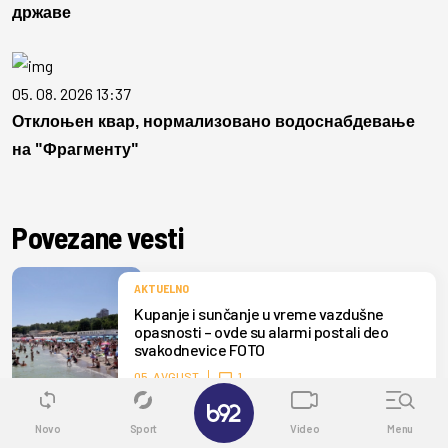
државе
05. 08. 2026 13:37
Отклоњен квар, нормализовано водоснабдевање
на "Фрагменту"
Povezane vesti
AKTUELNO
Kupanje i sunčanje u vreme vazdušne
opasnosti – ovde su alarmi postali deo
svakodnevice FOTO
05. AVGUST
1
✕
Novo
Sport
Video
Menu
AKTUELNO