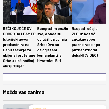
REČI KOJE ĆE SVI
Beograd im pružio
Raspad i očaj u
DOBRO DA UPAMTE:
sve, a onda su
ZLF-u! Kostić
Istorijski govor
odlučili da ubijaju
zakukao zbog
predsednika na
Srbe: Ovo su
prazne kase - pa
Danu sećanja za
ozloglašeni
priznao izborni
ubijene i proterane
komandanti iz
debakl! (VIDEO)
Srbe u zločinačkoj
Hrvatske i BiH
akciji "Oluja"
Možda vas zanima