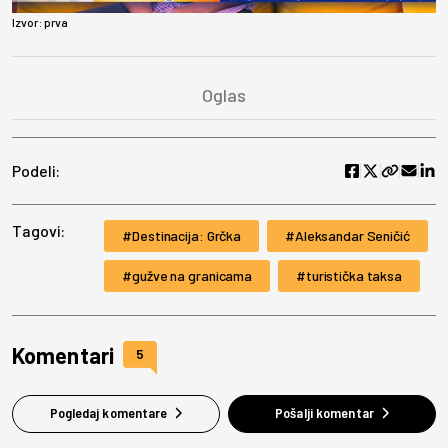
Vide
Izvor:
prva
Podeli:
Tagovi:
Destinacija: Grčka
Aleksandar Seničić
gužve na granicama
turistička taksa
Komentari
5
Pogledaj komentare
Pošalji komentar