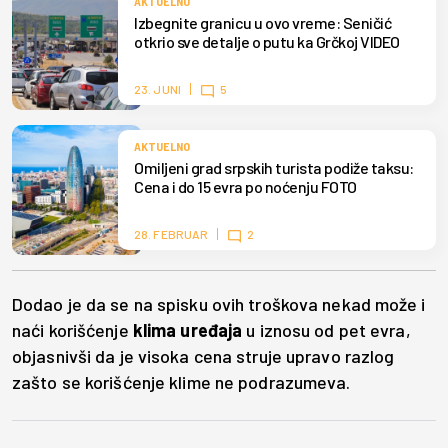
AKTUELNO
Izbegnite granicu u ovo vreme: Seničić
otkrio sve detalje o putu ka Grčkoj VIDEO
23. JUNI
5
AKTUELNO
Omiljeni grad srpskih turista podiže taksu:
Cena i do 15 evra po noćenju FOTO
28. FEBRUAR
2
Dodao je da se na spisku ovih troškova nekad može i
naći korišćenje
klima uređaja
u iznosu od pet evra,
objasnivši da je visoka cena struje upravo razlog
zašto se korišćenje klime ne podrazumeva.