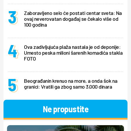
Zaboravljeno selo će postati centar sveta: Na
ovaj neverovatan događaj se čekalo više od
100 godina
Ova zadivljujuća plaža nastala je od deponije:
Umesto peska milioni šarenih komadića stakla
FOTO
Beograđanin krenuo na more, a onda šok na
granici: Vratili ga zbog samo 3.000 dinara
Ne propustite