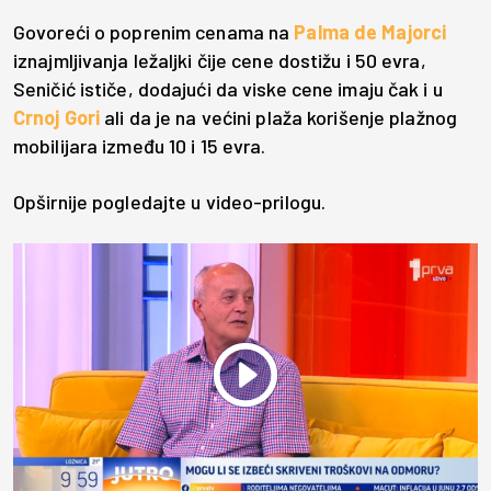
Govoreći o poprenim cenama na
Palma de Majorci
iznajmljivanja ležaljki čije cene dostižu i 50 evra,
Seničić ističe, dodajući da viske cene imaju čak i u
Crnoj Gori
ali da je na većini plaža korišenje plažnog
mobilijara između 10 i 15 evra.
Opširnije pogledajte u video-prilogu.
Play