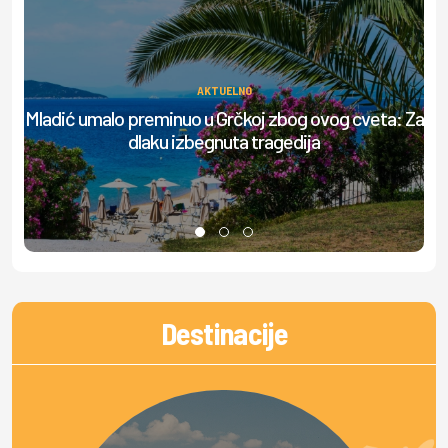
AKTUELNO
Ov
Mladić umalo preminuo u Grčkoj zbog ovog cveta: Za
dlaku izbegnuta tragedija
Destinacije