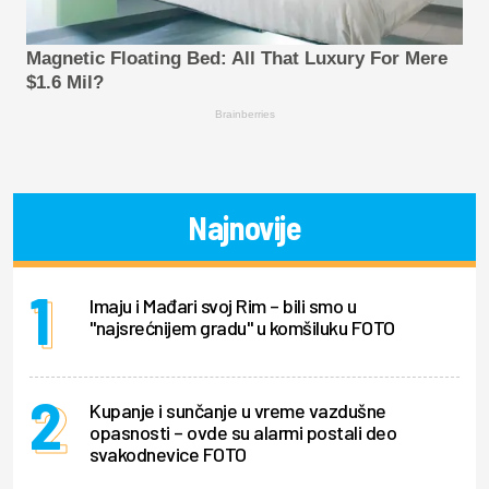
Magnetic Floating Bed: All That Luxury For Mere
$1.6 Mil?
Brainberries
Najnovije
Imaju i Mađari svoj Rim – bili smo u
"najsrećnijem gradu" u komšiluku FOTO
Kupanje i sunčanje u vreme vazdušne
opasnosti – ovde su alarmi postali deo
svakodnevice FOTO