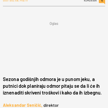
5
Izvor: B92.net, Prva TV
KOMENTARI
Sezona godišnjih odmora je u punom jeku, a
putnici dok planiraju odmor pitaju se da li će ih
iznenaditi skriveni troškovi i kako da ih izbegnu.
Aleksandar Seničić,
direktor