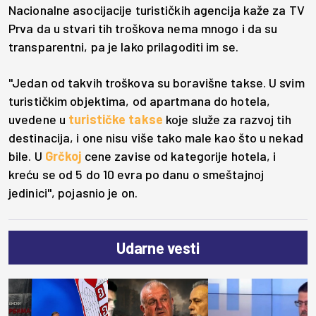
Nacionalne asocijacije turističkih agencija kaže za TV
Prva da u stvari tih troškova nema mnogo i da su
transparentni, pa je lako prilagoditi im se.
"Jedan od takvih troškova su boravišne takse. U svim
turističkim objektima, od apartmana do hotela,
uvedene u
turističke takse
koje služe za razvoj tih
destinacija, i one nisu više tako male kao što u nekad
bile. U
Grčkoj
cene zavise od kategorije hotela, i
kreću se od 5 do 10 evra po danu o smeštajnoj
jedinici", pojasnio je on.
Udarne vesti