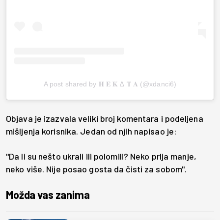
A post shared by 𝐇 𝐄 𝐊 ∆ 𝐓 𝐀 (@xdanci6)
Objava je izazvala veliki broj komentara i podeljena
mišljenja korisnika. Jedan od njih napisao je:
"Da li su nešto ukrali ili polomili? Neko prlja manje,
neko više. Nije posao gosta da čisti za sobom".
Možda vas zanima