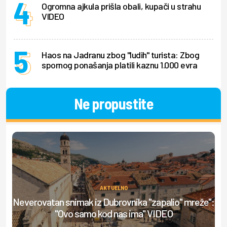
Ogromna ajkula prišla obali, kupači u strahu
VIDEO
Haos na Jadranu zbog "ludih" turista: Zbog
spornog ponašanja platili kaznu 1.000 evra
Ne propustite
AKTUELNO
Neverovatan snimak iz Dubrovnika "zapalio" mreže":
Ml
"Ovo samo kod nas ima" VIDEO