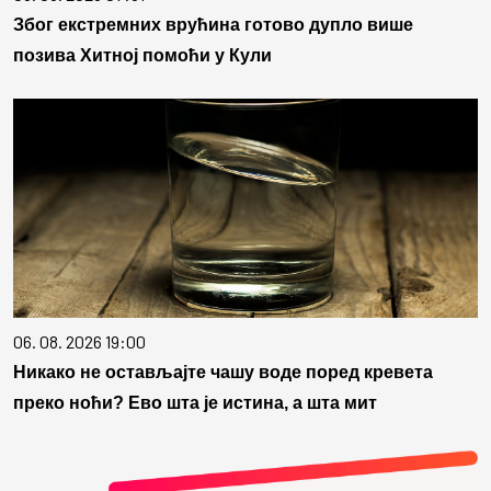
Због екстремних врућина готово дупло више
позива Хитној помоћи у Кули
06. 08. 2026 19:00
Никако не остављајте чашу воде поред кревета
преко ноћи? Ево шта је истина, а шта мит