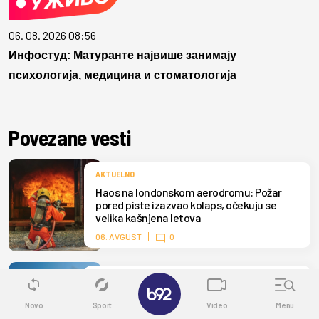
06. 08. 2026 08:56
Инфостуд: Матуранте највише занимају
психологија, медицина и стоматологија
Povezane vesti
AKTUELNO
Haos na londonskom aerodromu: Požar
pored piste izazvao kolaps, očekuju se
velika kašnjena letova
06. AVGUST
0
AKTUELNO
✕
Ženi pozlilo na plaži, helikopter Hitne
Novo
Sport
Video
Menu
pomoći spasao je u poslednjem trenutku