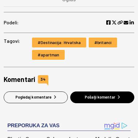
Podeli:
Tagovi:
Destinacija: Hrvatska
britanci
apartman
Komentari
34
Pogledaj komentare
Pošalji komentar
PREPORUKA ZA VAS