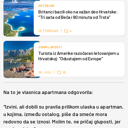
AKTUELNO
Britanci bacili oko na važan deo Hrvatske:
"Tri sata od Beča i 90 minuta od Trsta"
18. FEBRUAR
4
ZANIMLJIVOSTI
Turista iz Amerike razočaran letovanjem u
Hrvatskoj: "Odustajem od Evrope"
06. JULI
16
Na to je vlasnica apartmana odgovorila:
"Izvini, ali dobili su pravila prilikom ulaska u apartman,
u kojima, između ostalog, piše da smeće mora
redovno da se iznosi. Molim te, ne pričaj gluposti, jer