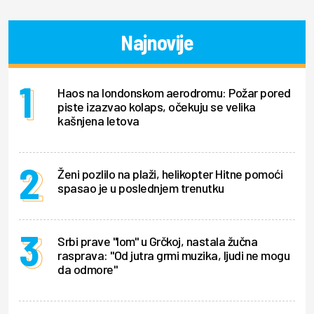
Najnovije
Haos na londonskom aerodromu: Požar pored
piste izazvao kolaps, očekuju se velika
kašnjena letova
Ženi pozlilo na plaži, helikopter Hitne pomoći
spasao je u poslednjem trenutku
Srbi prave "lom" u Grčkoj, nastala žučna
rasprava: "Od jutra grmi muzika, ljudi ne mogu
da odmore"