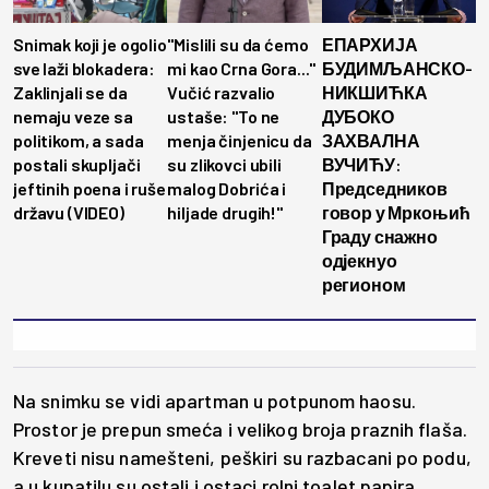
Snimak koji je ogolio
"Mislili su da ćemo
ЕПАРХИЈА
sve laži blokadera:
mi kao Crna Gora..."
БУДИМЉАНСКО-
Zaklinjali se da
Vučić razvalio
НИКШИЋКА
nemaju veze sa
ustaše: "To ne
ДУБОКО
politikom, a sada
menja činjenicu da
ЗАХВАЛНА
postali skupljači
su zlikovci ubili
ВУЧИЋУ:
jeftinih poena i ruše
malog Dobrića i
Председников
državu (VIDEO)
hiljade drugih!"
говор у Мркоњић
Граду снажно
одјекнуо
регионом
Na snimku se vidi apartman u potpunom haosu.
Prostor je prepun smeća i velikog broja praznih flaša.
Kreveti nisu namešteni, peškiri su razbacani po podu,
a u kupatilu su ostali i ostaci rolni toalet papira.