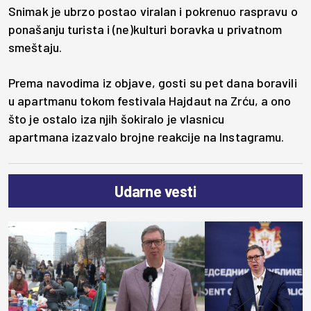
Snimak je ubrzo postao viralan i pokrenuo raspravu o
ponašanju turista i (ne)kulturi boravka u privatnom
smeštaju.
Prema navodima iz objave, gosti su pet dana boravili
u apartmanu tokom festivala Hajdaut na Zrću, a ono
što je ostalo iza njih šokiralo je vlasnicu
apartmana izazvalo brojne reakcije na Instagramu.
Udarne vesti