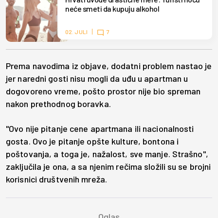
neće smeti da kupuju alkohol
02. JULI
7
Prema navodima iz objave, dodatni problem nastao je
jer naredni gosti nisu mogli da uđu u apartman u
dogovoreno vreme, pošto prostor nije bio spreman
nakon prethodnog boravka.
"Ovo nije pitanje cene apartmana ili nacionalnosti
gosta. Ovo je pitanje opšte kulture, bontona i
poštovanja, a toga je, nažalost, sve manje. Strašno",
zaključila je ona, a sa njenim rečima složili su se brojni
korisnici društvenih mreža.