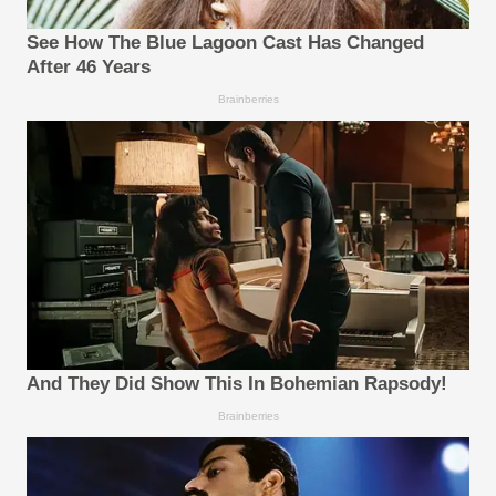
See How The Blue Lagoon Cast Has Changed
After 46 Years
Brainberries
And They Did Show This In Bohemian Rapsody!
Brainberries