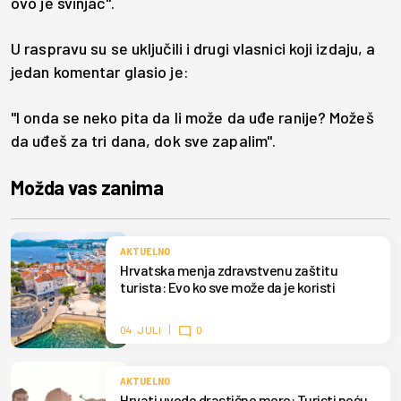
ovo je svinjac".
U raspravu su se uključili i drugi vlasnici koji izdaju, a
jedan komentar glasio je:
"I onda se neko pita da li može da uđe ranije? Možeš
da uđeš za tri dana, dok sve zapalim".
Možda vas zanima
AKTUELNO
Hrvatska menja zdravstvenu zaštitu
turista: Evo ko sve može da je koristi
04. JULI
0
AKTUELNO
Hrvati uvode drastične mere: Turisti noću