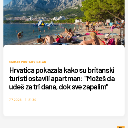
Shutterstock/Rasto SK
SNIMAK POSTAO VIRALAN
Hrvatica pokazala kako su britanski
turisti ostavili apartman: "Možeš da
uđeš za tri dana, dok sve zapalim"
7.7.2026.
21:30