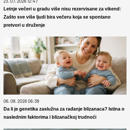
23. 07. 2026 12:47
Letnje večeri u gradu više nisu rezervisane za vikend:
Zašto sve više ljudi bira večeru koja se spontano
pretvori u druženje
06. 08. 2026 06:38
Da li je genetika zaslužna za rađanje blizanaca? Istina o
naslednim faktorima i blizanačkoj trudnoći