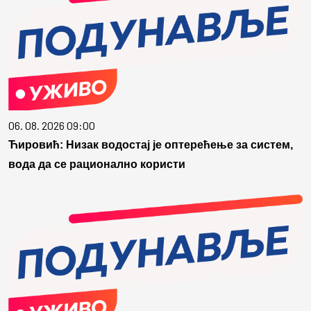
06. 08. 2026 09:00
Ћировић: Низак водостај је оптерећење за систем,
вода да се рационално користи