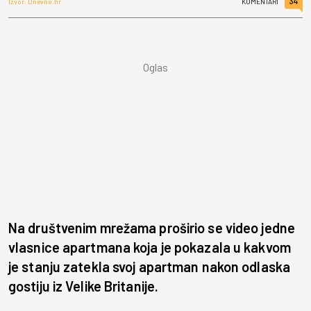
34
Izvor: Dnevno.hr
KOMENTARI
Na društvenim mrežama proširio se video jedne
vlasnice apartmana koja je pokazala u kakvom
je stanju zatekla svoj apartman nakon odlaska
gostiju iz Velike Britanije.