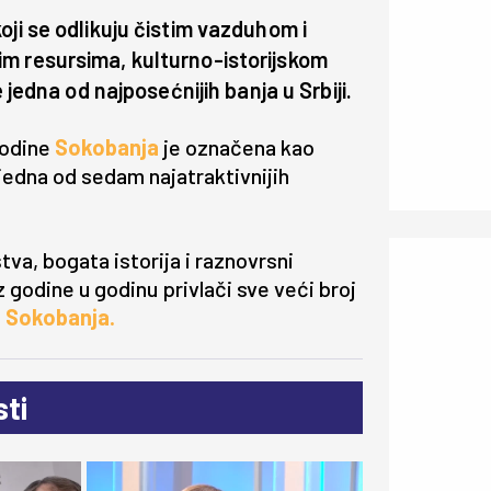
oji se odlikuju čistim vazduhom i
m resursima, kulturno-istorijskom
 jedna od najposećnijih banja u Srbiji.
godine
Sokobanja
je označena kao
jedna od sedam najatraktivnijih
va, bogata istorija i raznovrsni
z godine u godinu privlači sve veći broj
e Sokobanja.
ti