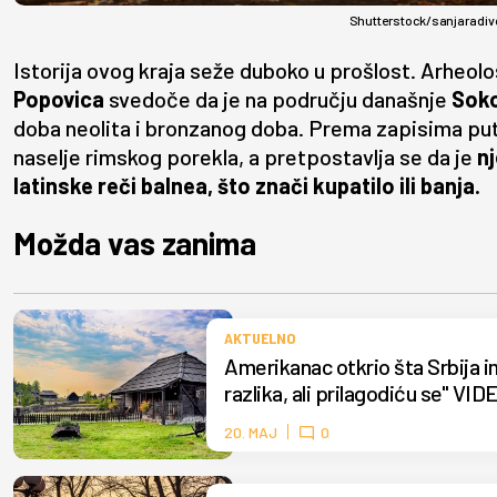
Shutterstock/sanjaradiv
Istorija ovog kraja seže duboko u prošlost. Arheološ
Popovica
svedoče da je na području današnje
Sok
doba neolita i bronzanog doba. Prema zapisima put
naselje rimskog porekla, a pretpostavlja se da je
n
latinske reči balnea, što znači kupatilo ili banja.
Možda vas zanima
AKTUELNO
Amerikanac otkrio šta Srbija i
razlika, ali prilagodiću se" VID
20. MAJ
0