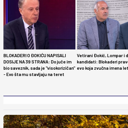
BLOKADERI O ĐOKIĆU NAPISALI
Vetirani Đokić, Lompar i 
DOSIJE NA 39 STRANA: Do juče im
kandidati: Blokaderi prav
bio saveznik, sada je ''visokorizičan''
evo koja zvučna imena let
- Evo šta mu stavljaju na teret