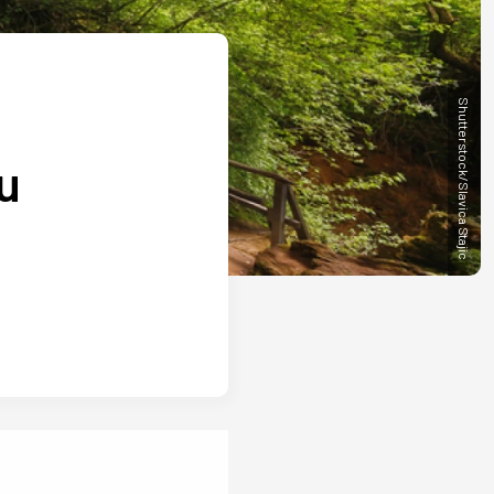
Shutterstock/Slavica Stajic
u