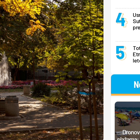
Us
Sut
pr
Tot
Et
le
N
Dronovi
plažama: 