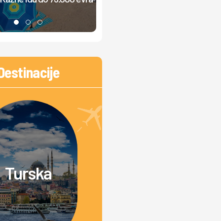
muzika, ljudi ne mogu da odmor
Destinacije
Turska