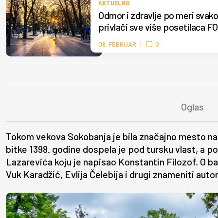
AKTUELNO
Odmor i zdravlje po meri svako
privlači sve više posetilaca F
09. FEBRUAR
0
Tokom vekova Sokobanja je bila značajno mesto n
bitke 1398. godine dospela je pod tursku vlast, a po
Lazarevića koju je napisao Konstantin Filozof. O ban
Vuk Karadžić, Evlija Čelebija i drugi znameniti autor