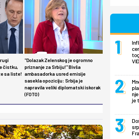
In
ce
tog
drugi
"Dolazak Zelenskog je ogromno
VI
e čistku,
priznanje za Srbiju!" Bivša
e sa liste!
ambasadorka usred emisije
sasekla opoziciju: Srbija je
Mno
napravila veliki diplomatski iskorak
pla
nje
(FOTO)
je 
Doš
sr
Fra