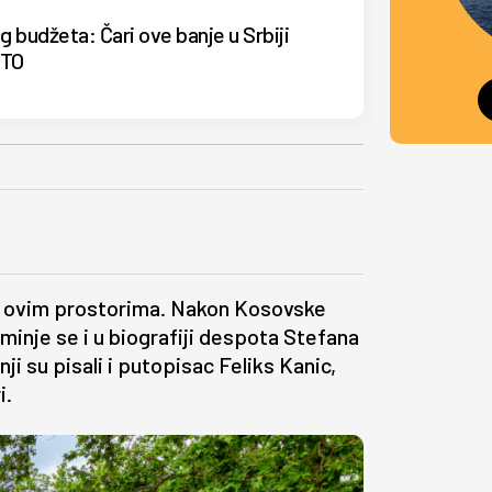
g budžeta: Čari ove banje u Srbiji
OTO
a ovim prostorima. Nakon Kosovske
minje se i u biografiji despota Stefana
ji su pisali i putopisac Feliks Kanic,
i.