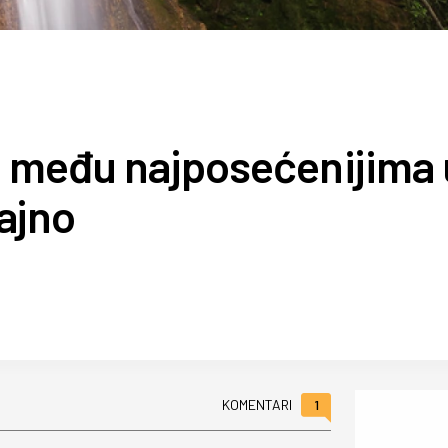
e među najposećenijima 
čajno
1
KOMENTARI