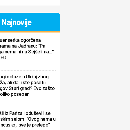
Najnovije
fluenserka ogorčena
nama na Jadranu: "Pa
a nema ni na Sejšelima..."
DEO
gi dolaze u Ulcinj zbog
ža, ali da li ste posetili
gov Stari grad? Evo zašto
toliko poseban
li iz Pariza i oduševili se
pskim selom: "Ovog nema u
ncuskoj, sve je prelepo"