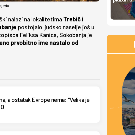
ojevic
ki nalazi na lokalitetima
Trebič i
obanje
postojalo ljudsko naselje još u
opisca Feliksa Kanica, Sokobanja je
jeno prvobitno ime nastalo od
ma, a ostatak Evrope nema: "Velika je
EO