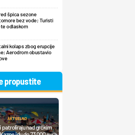
red špica sezone
omore bez vode; Turisti
ete odlaskom
alni kolaps zbog erupcije
ne; Aerodrom obustavio
tove
e propustite
AKTUELNO
AKTUELNO
Srbi prave "lom" u Grčkoj, nasta
 patroliraju nad grčkim
žučna rasprava: "Od jutra grmi
Kazne idu do 73.000 evra