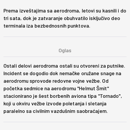
Prema izveštajima sa aerodroma, letovi su kasnili i do
tri sata, dok je zatvaranje obuhvatilo isključivo deo
terminala iza bezbednosnih punktova.
Ostali delovi aerodroma ostali su otvoreni za putnike.
Incident se dogodio dok nemačke oružane snage na
aerodromu sprovode redovne vojne vežbe. Od
početka sedmice na aerodromu "Helmut Šmit''
stacionirano je šest borbenih aviona tipa "Tornado",
koji u okviru vežbe izvode poletanja i sletanja
paralelno sa civilnim vazdušnim saobraćajem.