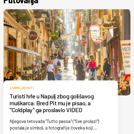
ZANIMLJIVOSTI
Turisti hrle u Napulj zbog golišavog
muškarca: Bred Pit mu je pisao, a
"Coldplay" ga proslavio VIDEO
Njegova tetovaža "Tutto passa" ("Sve prolazi")
postala je simbol, a fotografije čoveka koji