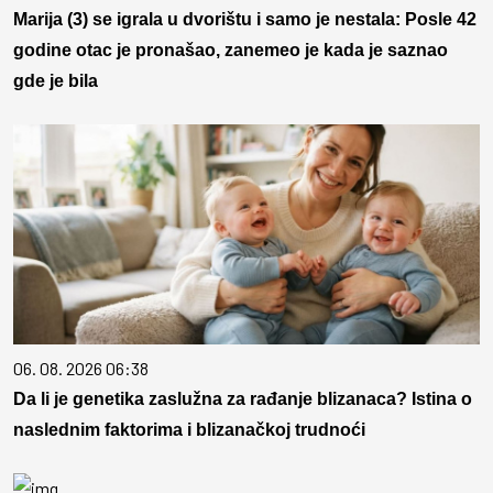
Marija (3) se igrala u dvorištu i samo je nestala: Posle 42
godine otac je pronašao, zanemeo je kada je saznao
gde je bila
06. 08. 2026 06:38
Da li je genetika zaslužna za rađanje blizanaca? Istina o
naslednim faktorima i blizanačkoj trudnoći