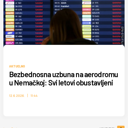
EPA-EFE/FILIP SINGER
AKTUELNO
Bezbednosna uzbuna na aerodromu
u Nemačkoj: Svi letovi obustavljeni
12.6.2026.
11:44