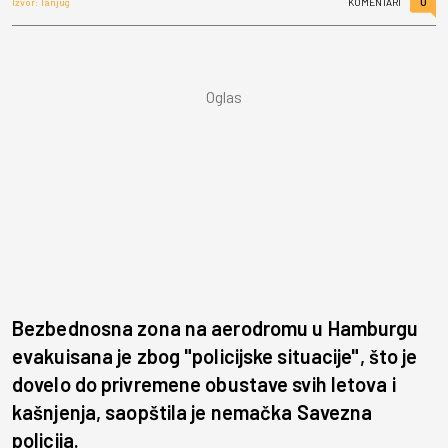
0
Izvor: Tanjug
KOMENTARI
Bezbednosna zona na aerodromu u Hamburgu
evakuisana je zbog "policijske situacije", što je
dovelo do privremene obustave svih letova i
kašnjenja, saopštila je nemačka Savezna
policija.