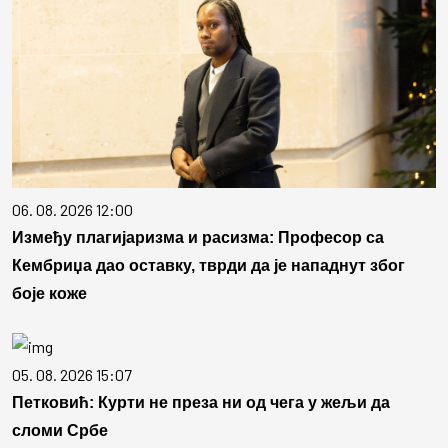
06. 08. 2026 12:00
Између плагијаризма и расизма: Професор са
Кембриџа дао оставку, тврди да је нападнут због
боје коже
05. 08. 2026 15:07
Петковић: Курти не преза ни од чега у жељи да
сломи Србе