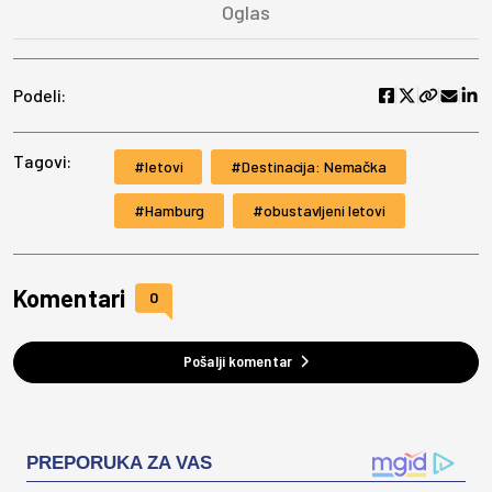
Podeli:
Tagovi:
letovi
Destinacija: Nemačka
Hamburg
obustavljeni letovi
Komentari
0
Pošalji komentar
PREPORUKA ZA VAS