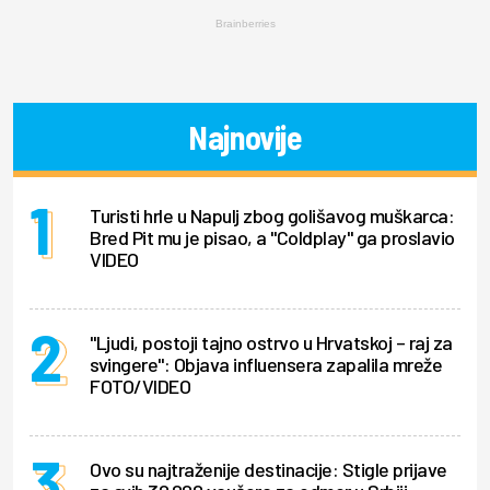
Brainberries
Najnovije
Turisti hrle u Napulj zbog golišavog muškarca:
Bred Pit mu je pisao, a "Coldplay" ga proslavio
VIDEO
"Ljudi, postoji tajno ostrvo u Hrvatskoj – raj za
svingere": Objava influensera zapalila mreže
FOTO/VIDEO
Ovo su najtraženije destinacije: Stigle prijave