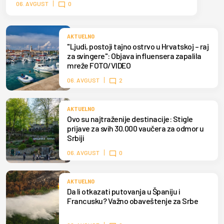
svakodnevno sedi pored mora obišle su svet.
06. AVGUST
0
AKTUELNO
"Ljudi, postoji tajno ostrvo u Hrvatskoj – raj
za svingere": Objava influensera zapalila
mreže FOTO/VIDEO
06. AVGUST
2
AKTUELNO
Ovo su najtraženije destinacije: Stigle
prijave za svih 30.000 vaučera za odmor u
Srbiji
06. AVGUST
0
AKTUELNO
Da li otkazati putovanja u Španiju i
Francusku? Važno obaveštenje za Srbe