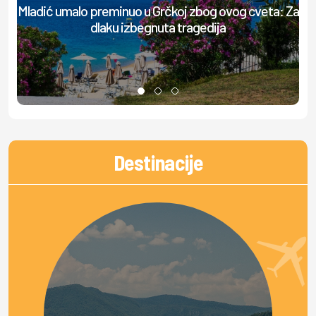
Mladić umalo preminuo u Grčkoj zbog ovog cveta: Za
Up
dlaku izbegnuta tragedija
Destinacije