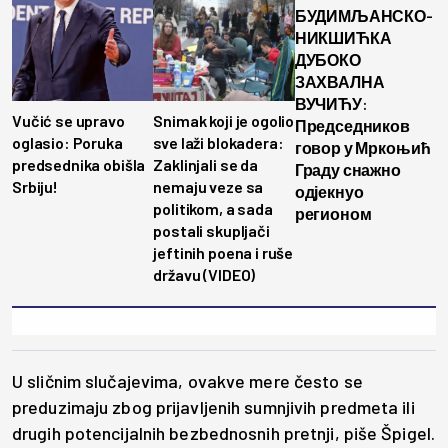
БУДИМЉАНСКО-
НИКШИЋКА
ДУБОКО
ЗАХВАЛНА
ВУЧИЋУ:
Vučić se upravo
Snimak koji je ogolio
Председников
oglasio: Poruka
sve laži blokadera:
говор у Мркоњић
predsednika obišla
Zaklinjali se da
Граду снажно
Srbiju!
nemaju veze sa
одјекнуо
politikom, a sada
регионом
postali skupljači
jeftinih poena i ruše
državu (VIDEO)
U sličnim slučajevima, ovakve mere često se
preduzimaju zbog prijavljenih sumnjivih predmeta ili
drugih potencijalnih bezbednosnih pretnji, piše Špigel.