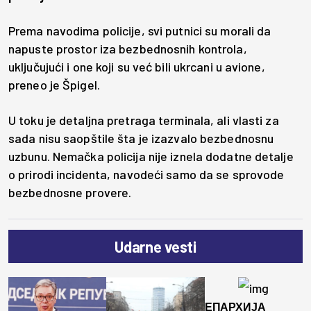
Prema navodima policije, svi putnici su morali da
napuste prostor iza bezbednosnih kontrola,
uključujući i one koji su već bili ukrcani u avione,
preneo je Špigel.
U toku je detaljna pretraga terminala, ali vlasti za
sada nisu saopštile šta je izazvalo bezbednosnu
uzbunu. Nemačka policija nije iznela dodatne detalje
o prirodi incidenta, navodeći samo da se sprovode
bezbednosne provere.
Udarne vesti
ЕПАРХИЈА