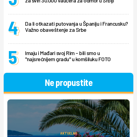
za svih 30.000 vaučera za odmor u Srbiji
Da li otkazati putovanja u Španiju i Francusku?
Važno obaveštenje za Srbe
Imaju i Mađari svoj Rim – bili smo u
"najsrećnijem gradu" u komšiluku FOTO
Ne propustite
AKTUELNO