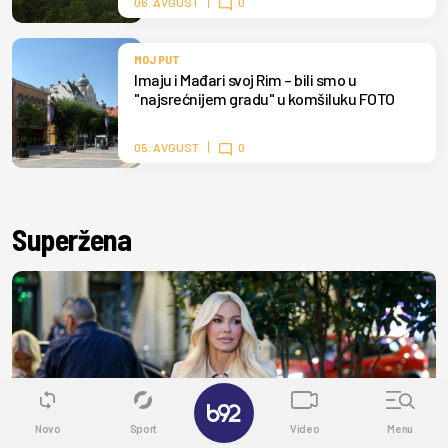
06. AVGUST
0
MOJ PUT
Imaju i Mađari svoj Rim – bili smo u
"najsrećnijem gradu" u komšiluku FOTO
05. AVGUST
0
Superžena
✕
Novo
Sport
Video
Menu