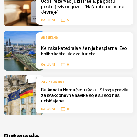
Odbili rezervaciju iz Izraela, pa gostu
poslali jeziv odgovor: "Naš hotel ne prima
Jevreje"
03. JUNI
5
AKTUELNO
Kelnska katedrala više nije besplatna: Evo
koliko košta ulaz za turiste
04. JUNI
0
ZANIMLJIVOSTI
Balkanci u Nemačkoj u šoku: Stroga pravila
za svakodnevne navike koje su kod nas
uobičajene
03. JUNI
8
Putovanja