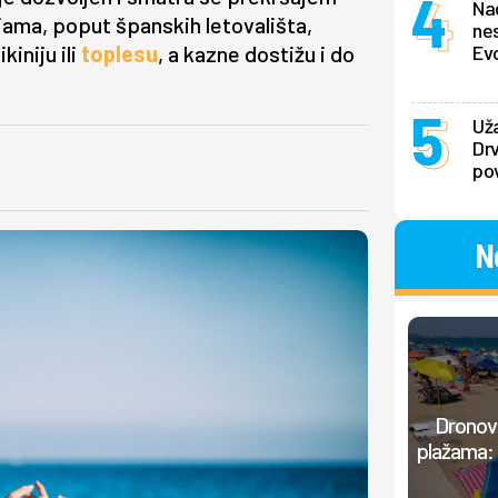
Nad
jama, poput španskih letovališta,
nes
kiniju ili
toplesu
, a kazne dostižu i do
Evo
Uža
Dr
po
N
Dronovi
plažama: 