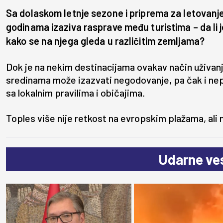
Sa dolaskom letnje sezone i priprema za letovanje
godinama izaziva rasprave među turistima – da li 
kako se na njega gleda u različitim zemljama?
Dok je na nekim destinacijama ovakav način uživanj
sredinama može izazvati negodovanje, pa čak i nepri
sa lokalnim pravilima i običajima.
Toples više nije retkost na evropskim plažama, ali nj
Udarne ves