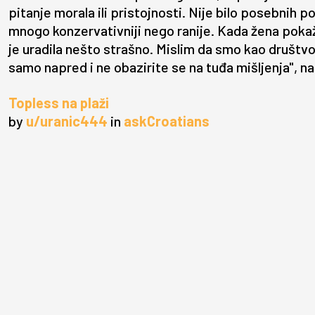
pitanje morala ili pristojnosti. Nije bilo posebnih
mnogo konzervativniji nego ranije. Kada žena pokaže
je uradila nešto strašno. Mislim da smo kao društv
samo napred i ne obazirite se na tuđa mišljenja", na
Topless na plaži
by
u/uranic444
in
askCroatians