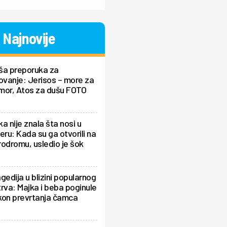
Najnovije
ša preporuka za
ovanje: Jerisos – more za
mor, Atos za dušu FOTO
a nije znala šta nosi u
eru: Kada su ga otvorili na
odromu, usledio je šok
gedija u blizini popularnog
rva: Majka i beba poginule
kon prevrtanja čamca