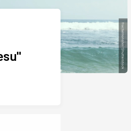
fractalmonster/Shutterstock
esu"