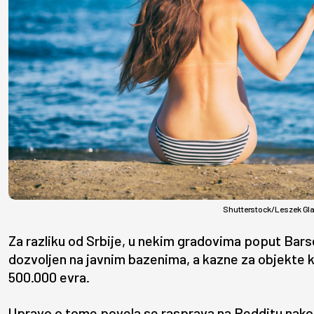
Shutterstock/Leszek Gl
Za razliku od Srbije, u nekim gradovima poput Barsel
dozvoljen na javnim bazenima, a kazne za objekte k
500.000 evra.
Upravo o tome povela se rasprava na Redditu nakon