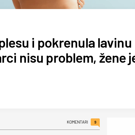
oplesu i pokrenula lavinu
ci nisu problem, žene j
9
KOMENTARI