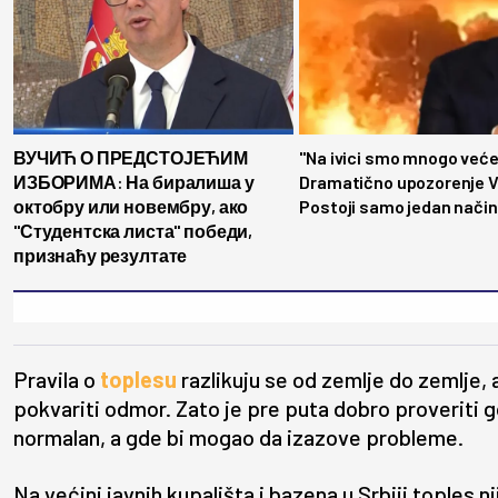
ВУЧИЋ О ПРЕДСТОЈЕЋИМ
"Na ivici smo mnogo veće
ИЗБОРИМА: На биралиша у
Dramatično upozorenje V
октобру или новембру, ако
Postoji samo jedan način.
"Студентска листа" победи,
признаћу резултате
Pravila o
toplesu
razlikuju se od zemlje do zemlje,
pokvariti odmor. Zato je pre puta dobro proveriti 
normalan, a gde bi mogao da izazove probleme.
Na većini javnih kupališta i bazena u Srbiji toples 