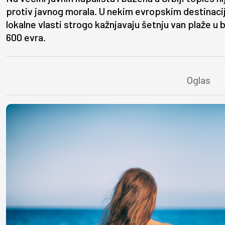
protiv javnog morala. U nekim evropskim destinaci
lokalne vlasti strogo kažnjavaju šetnju van plaže u bi
600 evra.