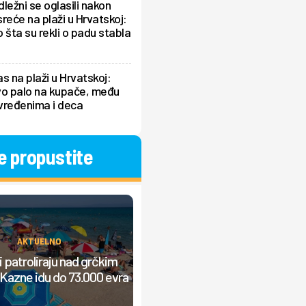
ležni se oglasili nakon
reće na plaži u Hrvatskoj:
 šta su rekli o padu stabla
s na plaži u Hrvatskoj:
vo palo na kupače, među
vređenima i deca
e propustite
AKTUELNO
AKTUELNO
Selo od 93 stanovnika očekuje 2.
 patroliraju nad grčkim
turista: Svi dolaze zbog prizora k
Kazne idu do 73.000 evra
se čeka više od 120 godina