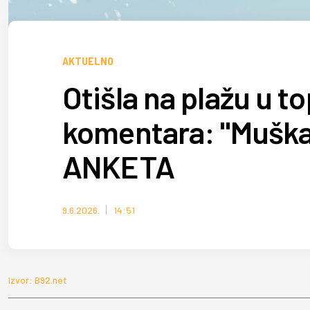
AKTUELNO
Otišla na plažu u t
komentara: "Muškar
ANKETA
9.6.2026.
14:51
Izvor: B92.net