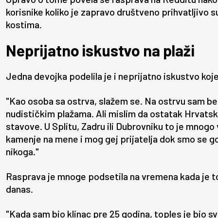
korisnike koliko je zapravo društveno prihvatljivo 
kostima.
Neprijatno iskustvo na plaži
Jedna devojka podelila je i neprijatno iskustvo koje
"Kao osoba sa ostrva, slažem se. Na ostrvu sam bez
nudističkim plažama. Ali mislim da ostatak Hrvatsk
stavove. U Splitu, Zadru ili Dubrovniku to je mnogo
kamenje na mene i mog gej prijatelja dok smo se goli
nikoga."
Rasprava je mnoge podsetila na vremena kada je t
danas.
"Kada sam bio klinac pre 25 godina, toples je bio svu