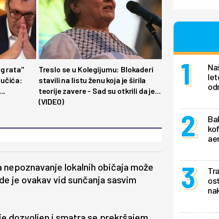
Na
g rata"
Treslo se u Kolegijumu: Blokaderi
let
učića:
stavili na listu ženu koja je širila
od
..
teorije zavere - Sad su otkrili da je...
(VIDEO)
Bak
kof
aer
 a nepoznavanje lokalnih običaja može
Tra
gde je ovakav vid sunčanja sasvim
ost
na
nije dozvoljen i smatra se prekršajem