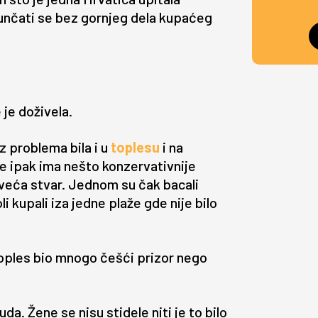
sunčati se bez gornjeg dela kupaćeg
 je doživela.
 problema bila i u
toplesu
i na
e ipak ima nešto konzervativnije
 veća stvar. Jednom su čak bacali
 kupali iza jedne plaže gde nije bilo
oples bio mnogo češći prizor nego
da. Žene se nisu stidele niti je to bilo