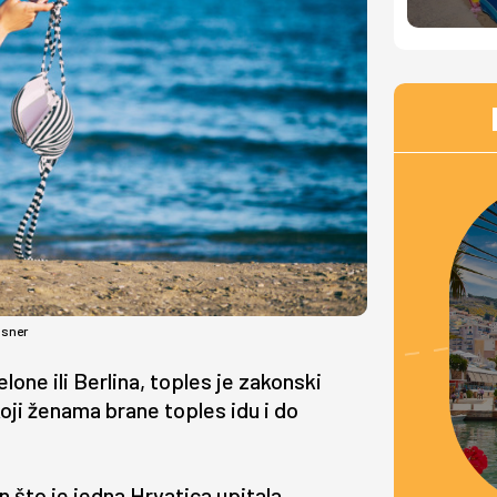
asner
one ili Berlina, toples je zakonski
oji ženama brane toples idu i do
 što je jedna Hrvatica upitala