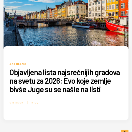
Shutterstock/Maekfoto
AKTUELNO
Objavljena lista najsrećnijih gradova
na svetu za 2026: Evo koje zemlje
bivše Juge su se našle na listi
2.6.2026.
16:22