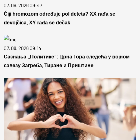
07. 08. 2026 09:47
Čiji hromozom određuje pol deteta? XX rađa se
devojčica, XY rađa se dečak
07. 08. 2026 09:14
Сазнања „Политике”: Црна Гора следећа у војном
савезу Загреба, Тиране и Приштине