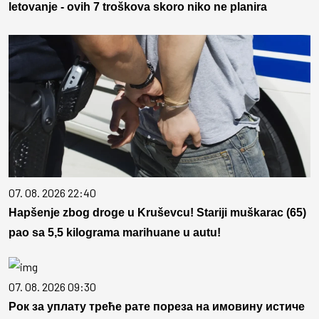
letovanje - ovih 7 troškova skoro niko ne planira
07. 08. 2026 22:40
Hapšenje zbog droge u Kruševcu! Stariji muškarac (65)
pao sa 5,5 kilograma marihuane u autu!
07. 08. 2026 09:30
Рок за уплату треће рате пореза на имовину истиче