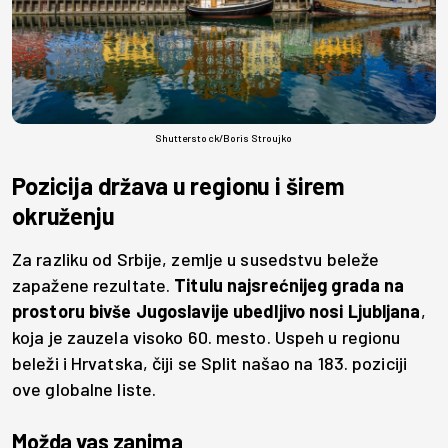
Shutterstock/Boris Stroujko
Pozicija država u regionu i širem
okruženju
Za razliku od Srbije, zemlje u susedstvu beleže
zapažene rezultate.
Titulu najsrećnijeg grada na
prostoru bivše Jugoslavije ubedljivo nosi Ljubljana
,
koja je zauzela visoko 60. mesto. Uspeh u regionu
beleži i Hrvatska, čiji se Split našao na 183. poziciji
ove globalne liste.
Možda vas zanima