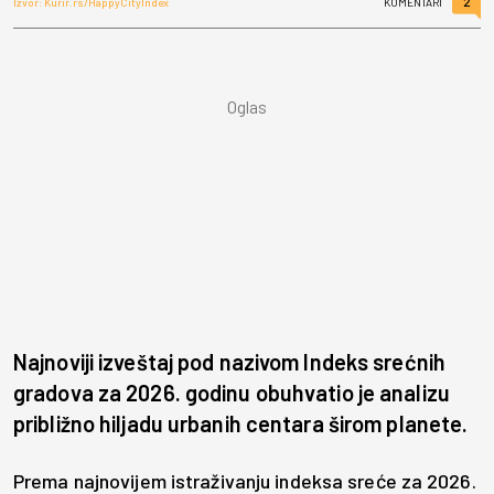
2
Izvor: Kurir.rs/HappyCityIndex
KOMENTARI
Najnoviji izveštaj pod nazivom Indeks srećnih
gradova za 2026. godinu obuhvatio je analizu
približno hiljadu urbanih centara širom planete.
Prema najnovijem istraživanju indeksa sreće za 2026.