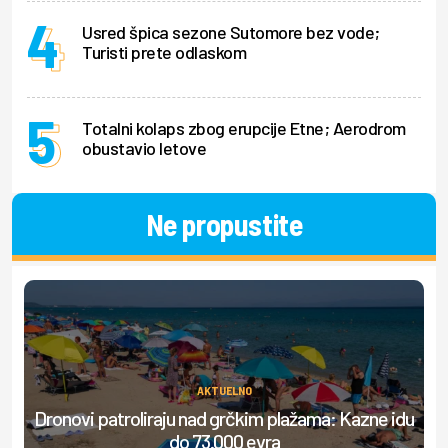
Usred špica sezone Sutomore bez vode;
Turisti prete odlaskom
Totalni kolaps zbog erupcije Etne; Aerodrom
obustavio letove
Ne propustite
AKTUELNO
Dronovi patroliraju nad grčkim plažama: Kazne idu
S
do 73.000 evra