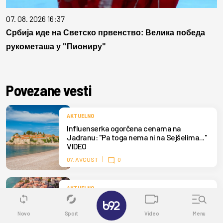
07. 08. 2026 16:37
Србија иде на Светско првенство: Велика победа
рукометаша у "Пиониру"
Povezane vesti
AKTUELNO
Influenserka ogorčena cenama na
Jadranu: "Pa toga nema ni na Sejšelima..."
VIDEO
07. AVGUST
0
AKTUELNO
✕
Mnogi dolaze u Ulcinj zbog plaža, ali da li
ste posetili njegov Stari grad? Evo zašto je
Novo
Sport
Video
Menu
toliko poseban