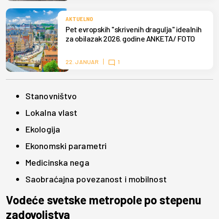
AKTUELNO
Pet evropskih "skrivenih dragulja" idealnih
za obilazak 2026. godine ANKETA/ FOTO
22. JANUAR
1
Stanovništvo
Lokalna vlast
Ekologija
Ekonomski parametri
Medicinska nega
Saobraćajna povezanost i mobilnost
Vodeće svetske metropole po stepenu
zadovoljstva