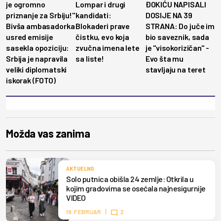
je ogromno
Lompar i drugi
ĐOKIĆU NAPISALI
priznanje za Srbiju!"
kandidati:
DOSIJE NA 39
Bivša ambasadorka
Blokaderi prave
STRANA: Do juče im
usred emisije
čistku, evo koja
bio saveznik, sada
sasekla opoziciju:
zvučna imena lete
je ''visokorizičan'' -
Srbija je napravila
sa liste!
Evo šta mu
veliki diplomatski
stavljaju na teret
iskorak (FOTO)
Možda vas zanima
AKTUELNO
Solo putnica obišla 24 zemlje: Otkrila u
kojim gradovima se osećala najnesigurnije
VIDEO
19. FEBRUAR
2