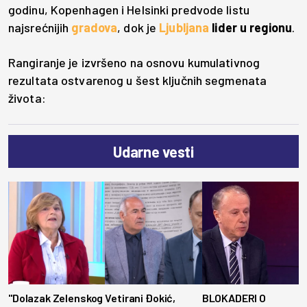
godinu, Kopenhagen i Helsinki predvode listu
najsrećnijih
gradova
, dok je
Ljubljana
lider u regionu
.
Rangiranje je izvršeno na osnovu kumulativnog
rezultata ostvarenog u šest ključnih segmenata
života:
Udarne vesti
"Dolazak Zelenskog
Vetirani Đokić,
BLOKADERI O