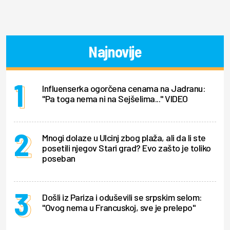
Najnovije
Influenserka ogorčena cenama na Jadranu:
"Pa toga nema ni na Sejšelima..." VIDEO
Mnogi dolaze u Ulcinj zbog plaža, ali da li ste
posetili njegov Stari grad? Evo zašto je toliko
poseban
Došli iz Pariza i oduševili se srpskim selom:
"Ovog nema u Francuskoj, sve je prelepo"