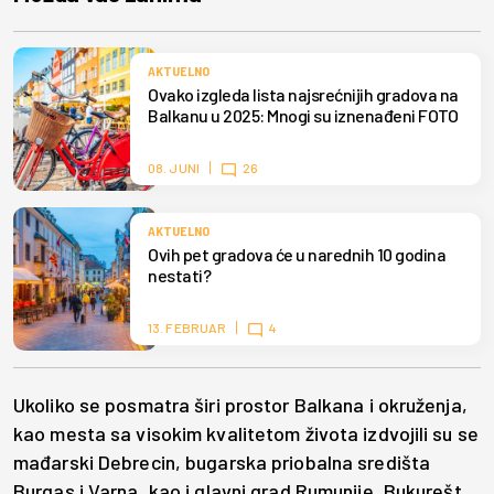
AKTUELNO
Ovako izgleda lista najsrećnijih gradova na
Balkanu u 2025: Mnogi su iznenađeni FOTO
08. JUNI
26
AKTUELNO
Ovih pet gradova će u narednih 10 godina
nestati?
13. FEBRUAR
4
Ukoliko se posmatra širi prostor Balkana i okruženja,
kao mesta sa visokim kvalitetom života izdvojili su se
mađarski Debrecin, bugarska priobalna središta
Burgas i Varna, kao i glavni grad Rumunije, Bukurešt.