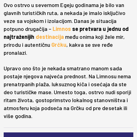
Ovo ostrvo u severnom Egeju godinama je bilo van
glavnih turističkih ruta, a nekada je imalo isključivo
veze sa vojskom i izolacijom. Danas je situacija
potpuno drugačija –
Limnos
se pretvara u jednu od
najtraženijih
destinacija
među onima koji žele mir,
prirodu i autentičnu
Grčku
, kakva se sve ređe
pronalazi.
Upravo ono što je nekada smatrano manom sada
postaje njegova najveća prednost. Na Limnosu nema
prenatrpanih plaža, luksuznog kiča i osećaja da ste
deo turističke mase. Umesto toga, ostrvo nudi sporiji
ritam života, gostoprimstvo lokalnog stanovništva i
atmosferu koja podseća na Grčku od pre desetak ili
više godina.