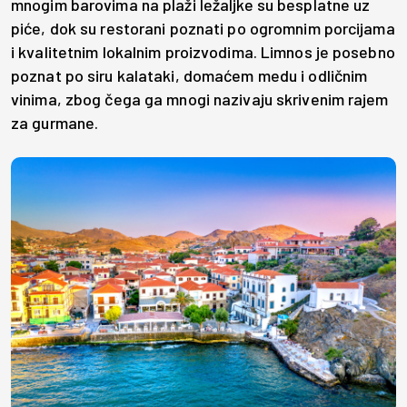
mnogim barovima na plaži ležaljke su besplatne uz
piće, dok su restorani poznati po ogromnim porcijama
i kvalitetnim lokalnim proizvodima. Limnos je posebno
poznat po siru kalataki, domaćem medu i odličnim
vinima, zbog čega ga mnogi nazivaju skrivenim rajem
za gurmane.