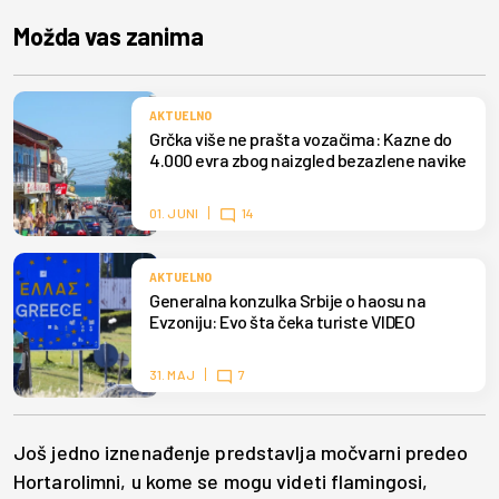
Možda vas zanima
AKTUELNO
Grčka više ne prašta vozačima: Kazne do
4.000 evra zbog naizgled bezazlene navike
01. JUNI
14
AKTUELNO
Generalna konzulka Srbije o haosu na
Evzoniju: Evo šta čeka turiste VIDEO
31. MAJ
7
Još jedno iznenađenje predstavlja močvarni predeo
Hortarolimni, u kome se mogu videti flamingosi,