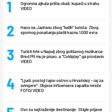
Ogromna ajkula prišla obali, kupači u strahu
VIDEO
Haos na Jadranu zbog "ludih" turista: Zbog
spornog ponašanja platili kaznu 1.000 evra
Turisti hrle u Napulj zbog golišavog muškarca:
Bred Pit mu je pisao, a "Coldplay" ga proslavio
VIDEO
"Ljudi, postoji tajno ostrvo u Hrvatskoj – raj za
svingere": Objava influensera zapalila mreže
FOTO/VIDEO
Ovo su najtraženije destinacije: Stigle prijave