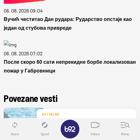
06. 08. 2026 09:04
Вучић честитао Дан рудара: Рударство опстаје као
један од стубова привреде
06. 08. 2026 07:02
После скоро 60 сати непрекидне борбе локализован
пожар у Габровници
Povezane vesti
AKTUELNO
✕
Ogromna ajkula prišla obali, kupači u
strahu VIDEO
Novo
Sport
Video
Menu