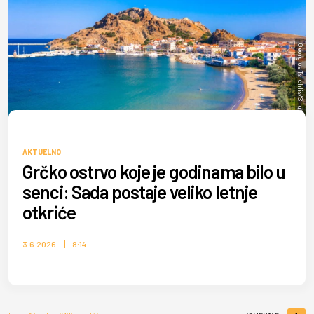
Georgios Tsichlis/Shutterstock
AKTUELNO
Grčko ostrvo koje je godinama bilo u
senci: Sada postaje veliko letnje
otkriće
3.6.2026.
8:14