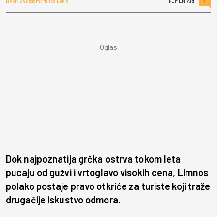
1
Izvor: 24sedam/Milica Lekić
KOMENTARI
Dok najpoznatija grčka ostrva tokom leta
pucaju od gužvi i vrtoglavo visokih cena, Limnos
polako postaje pravo otkriće za turiste koji traže
drugačije iskustvo odmora.