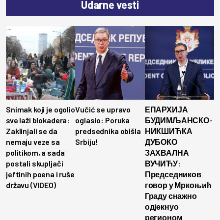
Udarne vesti
Snimak koji je ogolio
Vučić se upravo
ЕПАРХИЈА
sve laži blokadera:
oglasio: Poruka
БУДИМЉАНСКО-
Zaklinjali se da
predsednika obišla
НИКШИЋКА
nemaju veze sa
Srbiju!
ДУБОКО
politikom, a sada
ЗАХВАЛНА
postali skupljači
ВУЧИЋУ:
jeftinih poena i ruše
Председников
državu (VIDEO)
говор у Мркоњић
Граду снажно
одјекнуо
регионом