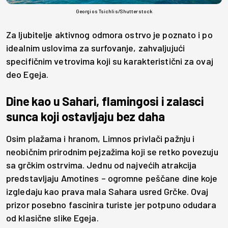
Georgios Tsichlis/Shutterstock
Za ljubitelje aktivnog odmora ostrvo je poznato i po
idealnim uslovima za surfovanje, zahvaljujući
specifičnim vetrovima koji su karakteristični za ovaj
deo Egeja.
Dine kao u Sahari, flamingosi i zalasci
sunca koji ostavljaju bez daha
Osim plažama i hranom, Limnos privlači pažnju i
neobičnim prirodnim pejzažima koji se retko povezuju
sa grčkim ostrvima. Jednu od najvećih atrakcija
predstavljaju Amotines – ogromne peščane dine koje
izgledaju kao prava mala Sahara usred Grčke. Ovaj
prizor posebno fascinira turiste jer potpuno odudara
od klasične slike Egeja.