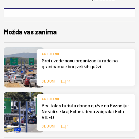
Možda vas zanima
AKTUELNO
Grci uvode novu organizaciju rada na
granicama zbog velikih gužvi
01. JUNI
14
AKTUELNO
Prvi talas turista doneo gužve na Evzoniju:
Ne vidi se kraj koloni, deca zaigrala i kolo
VIDEO
01. JUNI
1