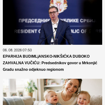
06. 08. 2026 07:50
EPARHIJA BUDIMLjANSKO-NIKŠIĆKA DUBOKO
ZAHVALNA VUČIĆU: Predsednikov govor u Mrkonjić
Gradu snažno odjeknuo regionom