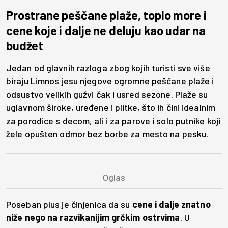
Prostrane peščane plaže, toplo more i
cene koje i dalje ne deluju kao udar na
budžet
Jedan od glavnih razloga zbog kojih turisti sve više
biraju Limnos jesu njegove ogromne peščane plaže i
odsustvo velikih gužvi čak i usred sezone. Plaže su
uglavnom široke, uređene i plitke, što ih čini idealnim
za porodice s decom, ali i za parove i solo putnike koji
žele opušten odmor bez borbe za mesto na pesku.
Poseban plus je činjenica da su
cene i dalje znatno
niže nego na razvikanijim grčkim ostrvima
. U