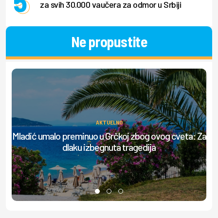
za svih 30.000 vaučera za odmor u Srbiji
Ne propustite
AKTUELNO
Mladić umalo preminuo u Grčkoj zbog ovog cveta: Za
Be
dlaku izbegnuta tragedija