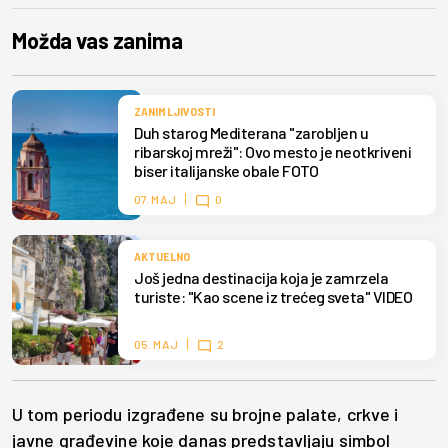
Možda vas zanima
ZANIMLJIVOSTI
Duh starog Mediterana "zarobljen u
ribarskoj mreži": Ovo mesto je neotkriveni
biser italijanske obale FOTO
07. MAJ
0
AKTUELNO
Još jedna destinacija koja je zamrzela
turiste: "Kao scene iz trećeg sveta" VIDEO
05. MAJ
2
U tom periodu izgrađene su brojne palate, crkve i
javne građevine koje danas predstavljaju simbol