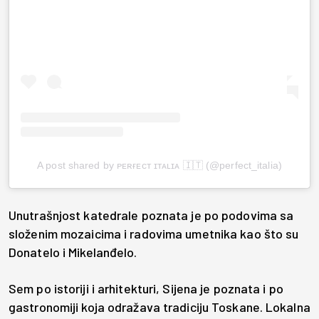
A post shared by ᴘᴇʀғᴇᴄᴛ ɪᴛᴀʟɪᴀ 🇮🇹 (@perfect_italia)
Unutrašnjost katedrale poznata je po podovima sa
složenim mozaicima i radovima umetnika kao što su
Donatelo i Mikelanđelo.
Sem po istoriji i arhitekturi, Sijena je poznata i po
gastronomiji koja odražava tradiciju Toskane. Lokalna