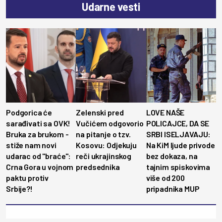
Udarne vesti
Podgorica će
Zelenski pred
LOVE NAŠE
sarađivati sa OVK!
Vučićem odgovorio
POLICAJCE, DA SE
Bruka za brukom -
na pitanje o tzv.
SRBI ISELJAVAJU:
stiže nam novi
Kosovu: Odjekuju
Na KiM ljude privode
udarac od "braće":
reči ukrajinskog
bez dokaza, na
Crna Gora u vojnom
predsednika
tajnim spiskovima
paktu protiv
više od 200
Srbije?!
pripadnika MUP