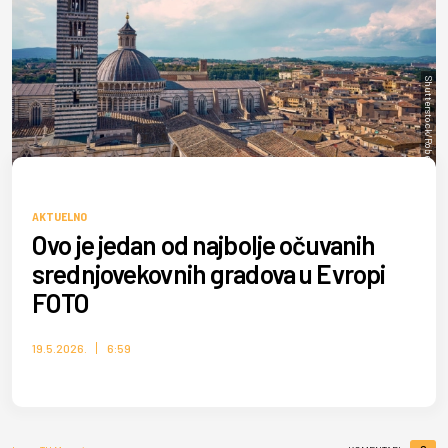
Shutterstock/Robert Ahner
AKTUELNO
Ovo je jedan od najbolje očuvanih
srednjovekovnih gradova u Evropi
FOTO
19.5.2026.
6:59