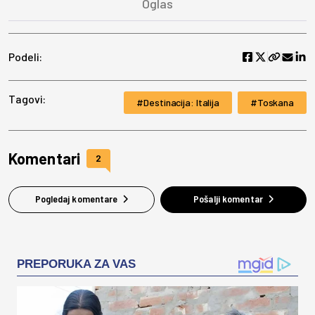
Podeli:
Tagovi:
Destinacija: Italija
Toskana
Komentari
2
Pogledaj komentare
Pošalji komentar
PREPORUKA ZA VAS