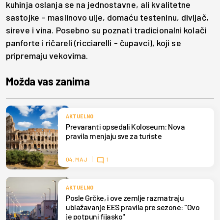
kuhinja oslanja se na jednostavne, ali kvalitetne
sastojke – maslinovo ulje, domaću testeninu, divljač,
sireve i vina. Posebno su poznati tradicionalni kolači
panforte i ričareli (ricciarelli - čupavci), koji se
pripremaju vekovima.
Možda vas zanima
AKTUELNO
Prevaranti opsedali Koloseum: Nova
pravila menjaju sve za turiste
04. MAJ
1
AKTUELNO
Posle Grčke, i ove zemlje razmatraju
ublažavanje EES pravila pre sezone: "Ovo
je potpuni fijasko"