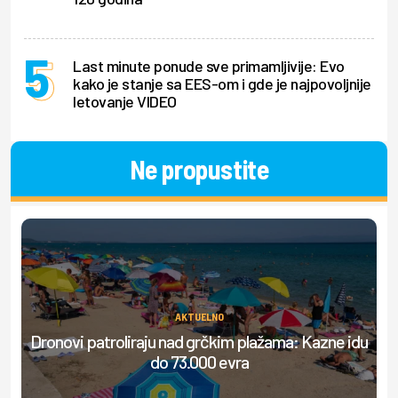
Last minute ponude sve primamljivije: Evo
kako je stanje sa EES-om i gde je najpovoljnije
letovanje VIDEO
Ne propustite
AKTUELNO
Dronovi patroliraju nad grčkim plažama: Kazne idu
S
do 73.000 evra