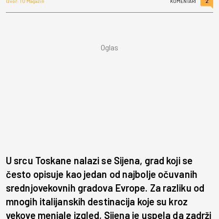
2
Izvor: TU Magazin
KOMENTARI
U srcu Toskane nalazi se Sijena, grad koji se
često opisuje kao jedan od najbolje očuvanih
srednjovekovnih gradova Evrope. Za razliku od
mnogih italijanskih destinacija koje su kroz
vekove menjale izgled, Sijena je uspela da zadrži