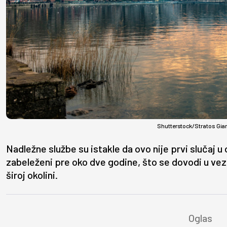
Shutterstock/Stratos Gia
Nadležne službe su istakle da ovo nije prvi slučaj u o
zabeleženi pre oko dve godine, što se dovodi u ve
široj okolini.