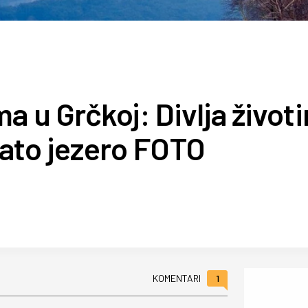
a u Grčkoj: Divlja životi
ato jezero FOTO
1
KOMENTARI