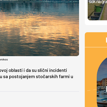
šok na gra
nnikos
voj oblasti i da su slični incidenti
zu sa postojanjem stočarskih farmi u