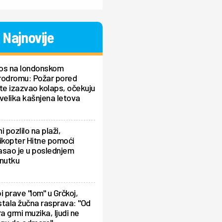
Najnovije
os na londonskom
rodromu: Požar pored
te izazvao kolaps, očekuju
velika kašnjena letova
i pozlilo na plaži,
ikopter Hitne pomoći
asao je u poslednjem
enutku
i prave "lom" u Grčkoj,
tala žučna rasprava: "Od
ra grmi muzika, ljudi ne