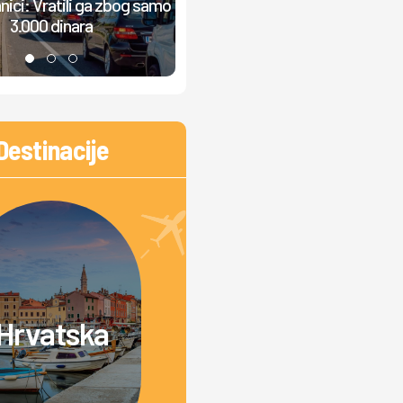
nici: Vratili ga zbog samo
žučna rasprava: "Od jutra grmi
3.000 dinara
muzika, ljudi ne mogu da odmor
Destinacije
Hrvatska