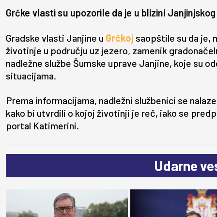
Grčke vlasti su upozorile da je u blizini Janjinjsko
Gradske vlasti Janjine u
Grčkoj
saopštile su da je, 
životinje u području uz jezero, zamenik gradonače
nadležne službe Šumske uprave Janjine, koje su o
situacijama.
Prema informacijama, nadležni službenici se nalaz
kako bi utvrdili o kojoj životinji je reč, iako se pred
portal Katimerini.
Udarne ves