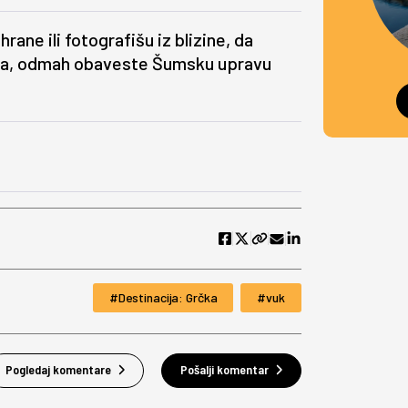
hrane ili fotografišu iz blizine, da
anja, odmah obaveste Šumsku upravu
Destinacija: Grčka
vuk
Pogledaj komentare
Pošalji komentar