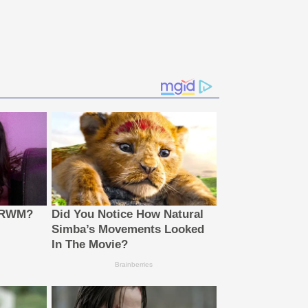
 GRWM?
Did You Notice How Natural
Simba’s Movements Looked
In The Movie?
Brainberries