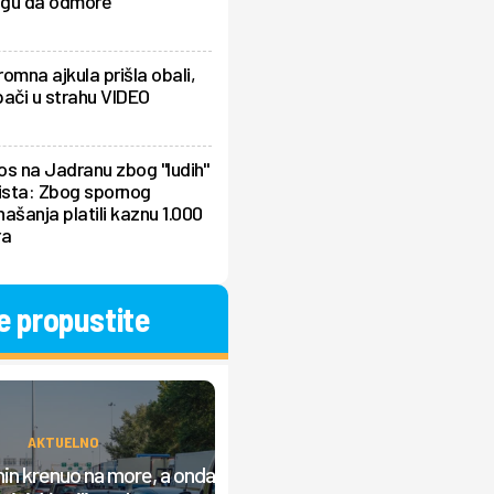
gu da odmore"
omna ajkula prišla obali,
ači u strahu VIDEO
s na Jadranu zbog "ludih"
ista: Zbog spornog
ašanja platili kaznu 1.000
ra
e propustite
AKTUELNO
AKTUELNO
in krenuo na more, a onda
Srbi prave "lom" u Grčkoj, nasta