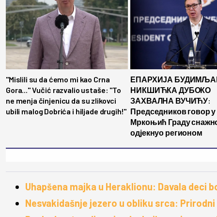
"Mislili su da ćemo mi kao Crna
ЕПАРХИЈА БУДИМЉА
Gora..." Vučić razvalio ustaše: "To
НИКШИЋКА ДУБОКО
ne menja činjenicu da su zlikovci
ЗАХВАЛНА ВУЧИЋУ:
ubili malog Dobrića i hiljade drugih!"
Председников говор у
Мркоњић Граду снажн
одјекнуо регионом
Uhapšena majka u Heraklionu: Davala deci
Nesvakidašnje jezero u obliku srca: Prirod