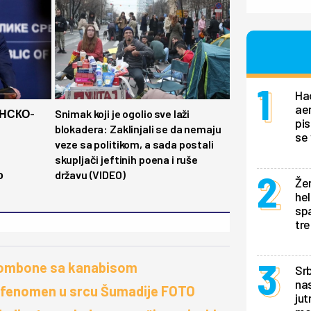
Ha
ae
НСКО-
Snimak koji je ogolio sve laži
pis
blokadera: Zaklinjali se da nemaju
se 
veze sa politikom, a sada postali
skupljači jeftinih poena i ruše
о
državu (VIDEO)
Žen
hel
sp
tr
 bombone sa kanabisom
Srb
nas
ni fenomen u srcu Šumadije FOTO
jut