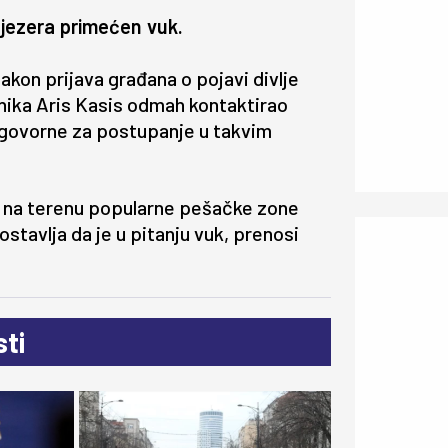
g jezera primećen vuk.
nakon prijava građana o pojavi divlje
lnika Aris Kasis odmah kontaktirao
dgovorne za postupanje u takvim
e na terenu popularne pešačke zone
postavlja da je u pitanju vuk, prenosi
ti