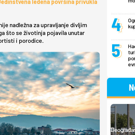
mo
Jedinstvena ledena površina privukla
Ogr
ije nadležna za upravljanje divljim
kup
a što se životinja pojavila unutar
tisti i porodice.
Hao
tur
pon
ev
N
Beograđan