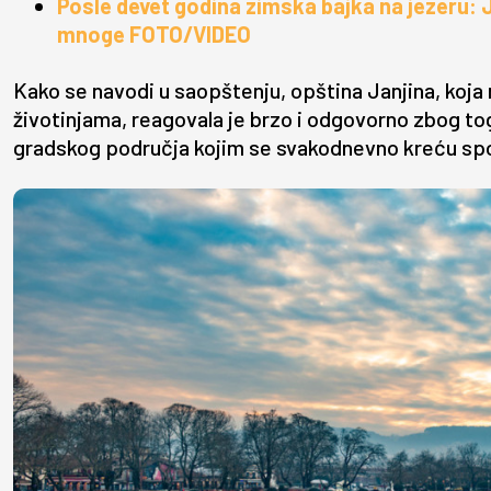
Posle devet godina zimska bajka na jezeru: 
mnoge FOTO/VIDEO
Kako se navodi u saopštenju, opština Janjina, koja n
životinjama, reagovala je brzo i odgovorno zbog tog
gradskog područja kojim se svakodnevno kreću spor