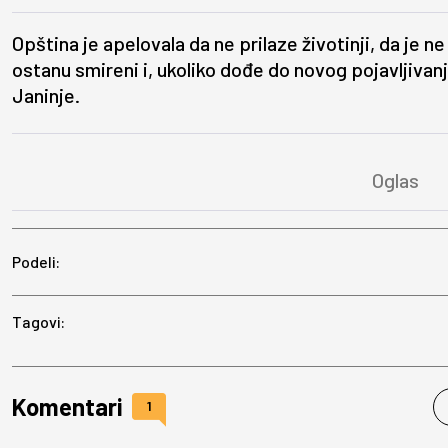
Opština je apelovala da ne prilaze životinji, da je ne 
ostanu smireni i, ukoliko dođe do novog pojavljiv
Janinje.
Podeli:
Tagovi:
Komentari
1