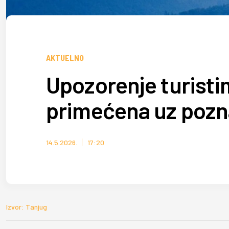
AKTUELNO
Upozorenje turistim
primećena uz pozn
14.5.2026.
17:20
Izvor: Tanjug