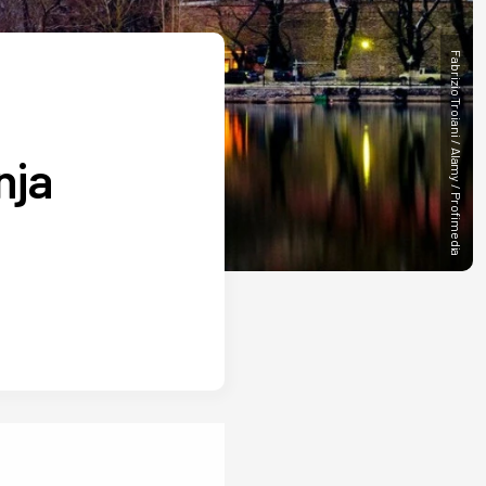
Fabrizio Troiani / Alamy / Profimedia
nja