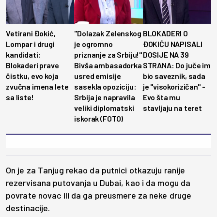
Vetirani Đokić,
"Dolazak Zelenskog
BLOKADERI O
Lompar i drugi
je ogromno
ĐOKIĆU NAPISALI
kandidati:
priznanje za Srbiju!"
DOSIJE NA 39
Blokaderi prave
Bivša ambasadorka
STRANA: Do juče im
čistku, evo koja
usred emisije
bio saveznik, sada
zvučna imena lete
sasekla opoziciju:
je ''visokorizičan'' -
sa liste!
Srbija je napravila
Evo šta mu
veliki diplomatski
stavljaju na teret
iskorak (FOTO)
On je za Tanjug rekao da putnici otkazuju ranije
rezervisana putovanja u Dubai, kao i da mogu da
povrate novac ili da ga preusmere za neke druge
destinacije.