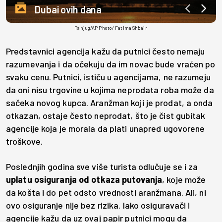
Dubai ovih dana
Tanjug/AP Photo/ Fatima Shbair
Predstavnici agencija kažu da putnici često nemaju
razumevanja i da očekuju da im novac bude vraćen po
svaku cenu. Putnici, ističu u agencijama, ne razumeju
da oni nisu trgovine u kojima neprodata roba može da
sačeka novog kupca. Aranžman koji je prodat, a onda
otkazan, ostaje često neprodat, što je čist gubitak
agencije koja je morala da plati unapred ugovorene
troškove.
Poslednjih godina sve više turista odlučuje se i za
uplatu osiguranja od otkaza putovanja
, koje može
da košta i do pet odsto vrednosti aranžmana. Ali, ni
ovo osiguranje nije bez rizika. Iako osiguravači i
agencije kažu da uz ovaj papir putnici mogu da