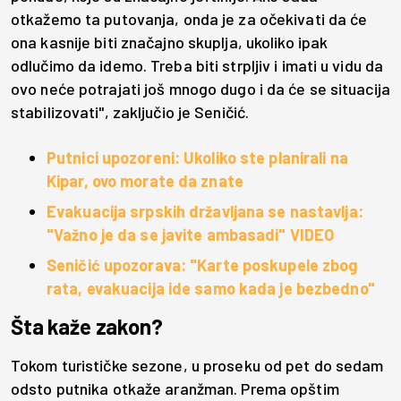
otkažemo ta putovanja, onda je za očekivati da će
ona kasnije biti značajno skuplja, ukoliko ipak
odlučimo da idemo. Treba biti strpljiv i imati u vidu da
ovo neće potrajati još mnogo dugo i da će se situacija
stabilizovati", zaključio je Seničić.
Putnici upozoreni: Ukoliko ste planirali na
Kipar, ovo morate da znate
Evakuacija srpskih državljana se nastavlja:
"Važno je da se javite ambasadi" VIDEO
Seničić upozorava: "Karte poskupele zbog
rata, evakuacija ide samo kada je bezbedno"
Šta kaže zakon?
Tokom turističke sezone, u proseku od pet do sedam
odsto putnika otkaže aranžman. Prema opštim