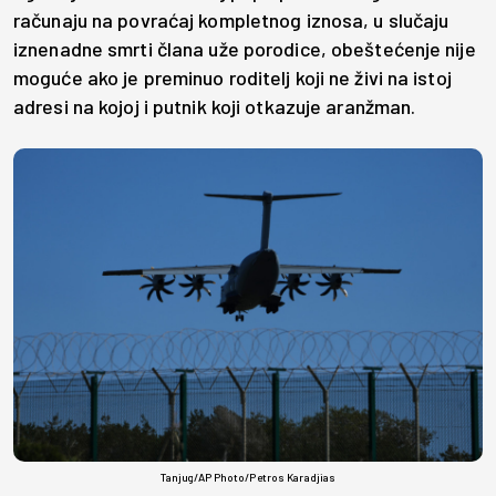
računaju na povraćaj kompletnog iznosa, u slučaju
iznenadne smrti člana uže porodice, obeštećenje nije
moguće ako je preminuo roditelj koji ne živi na istoj
adresi na kojoj i putnik koji otkazuje aranžman.
Tanjug/AP Photo/Petros Karadjias