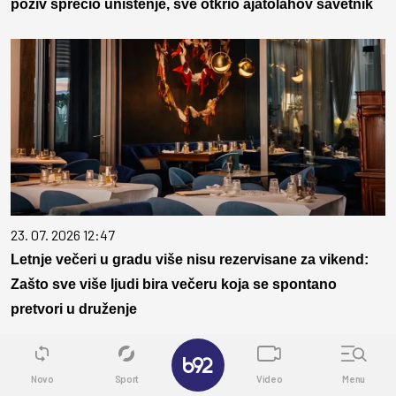
poziv sprečio uništenje, sve otkrio ajatolahov savetnik
23. 07. 2026 12:47
Letnje večeri u gradu više nisu rezervisane za vikend:
Zašto sve više ljudi bira večeru koja se spontano
pretvori u druženje
✕
Novo
Sport
Video
Menu