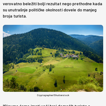
verovatno beležiti bolji rezultat nego prethodne kada
su unutrašnje političke okolnosti dovele do manjeg
broja turista.
Cryptographer/Shutterstock
"Sigurno ćemo imati veći broj domaćih turista s