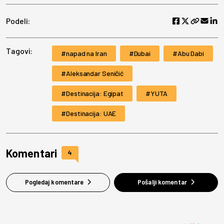
Podeli:
Tagovi:
napad na Iran
Dubai
Abu Dabi
Aleksandar Seničić
Destinacija: Egipat
YUTA
Destinacija: UAE
Komentari
4
Pogledaj komentare
Pošalji komentar