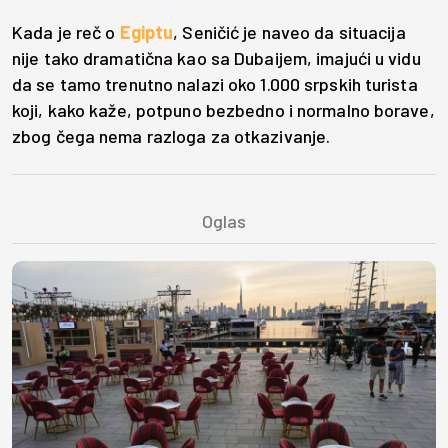
Kada je reč o
Egiptu
, Seničić je naveo da situacija
nije tako dramatična kao sa Dubaijem, imajući u vidu
da se tamo trenutno nalazi oko 1.000 srpskih turista
koji, kako kaže, potpuno bezbedno i normalno borave,
zbog čega nema razloga za otkazivanje.