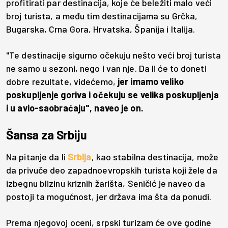
profitirati par destinacija, koje će beležiti malo veći
broj turista, a među tim destinacijama su Grčka,
Bugarska, Crna Gora, Hrvatska, Španija i Italija.
"Te destinacije sigurno očekuju nešto veći broj turista
ne samo u sezoni, nego i van nje. Da li će to doneti
dobre rezultate, videćemo,
jer imamo veliko
poskupljenje goriva i očekuju se velika poskupljenja
i u avio-saobraćaju", naveo je on.
Šansa za Srbiju
Na pitanje da li
Srbija
, kao stabilna destinacija, može
da privuče deo zapadnoevropskih turista koji žele da
izbegnu blizinu kriznih žarišta, Seničić je naveo da
postoji ta mogućnost, jer država ima šta da ponudi.
Prema njegovoj oceni, srpski turizam će ove godine