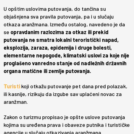
U opštim uslovima putovanja, do tančina su
objašnjena sva pravila putovanja, pa i u slučaju
otkaza aranžmana. Između ostalog, navedeno je da
se
opravdanim razlozima za otkaz ili prekid
putovanja ne smatra lokalni teroristički napad,
eksplozija, zaraza, epidemija i druge bolesti,
elementarne nepogode, klimatski uslovi za koje nije
proglašeno vanredno stanje od nadležnih državnih
organa matične ili zemlje putovanja.
Turisti
koji otkažu putovanje pet dana pred polazak,
ili kasnije, rizikuju da izgube sav uplaćeni novac za
aranžman.
Zakon o turizmu propisao je opšte uslove putovanja
kojima su uređena prava i obaveze putnika i turističke
agencije u slučaju otkazivanja aranžmana.