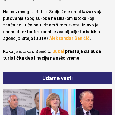
Naime, mnogi turisti iz Srbije žele da otkažu svoja
putovanja zbog sukoba na Bliskom istoku koji
značajno utiče na turizam širom sveta, izjavo je
danas direktor Nacionalne asocijacije turističkih
agencija Srbije (JUTA)
Aleksandar Seničić
.
Kako je istakao Seničić,
Dubai
prestaje da bude
turistička destinacija
na neko vreme.
Udarne vesti