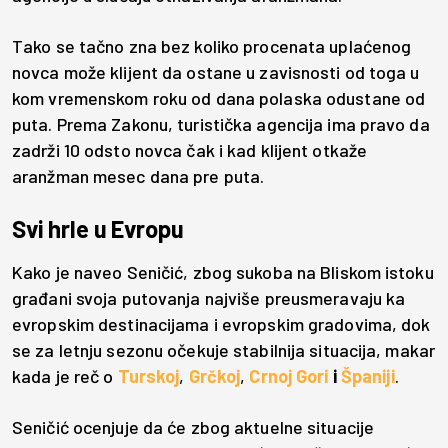
Tako se tačno zna bez koliko procenata uplaćenog
novca može klijent da ostane u zavisnosti od toga u
kom vremenskom roku od dana polaska odustane od
puta. Prema Zakonu, turistička agencija ima pravo da
zadrži 10 odsto novca čak i kad klijent otkaže
aranžman mesec dana pre puta.
Svi hrle u Evropu
Kako je naveo Seničić, zbog sukoba na Bliskom istoku
građani svoja putovanja najviše preusmeravaju ka
evropskim destinacijama i evropskim gradovima, dok
se za letnju sezonu očekuje stabilnija situacija, makar
kada je reč o
Turskoj
,
Grčkoj
,
Crnoj Gori
i
Španiji
.
Seničić ocenjuje da će zbog aktuelne situacije