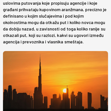
uslovima putovanja koje propisuju agencije i koje
građani prihvataju kupovinom aranžmana, precizno je
definisano u kojim slučajevima i pod kojim
okolnostima mogu da otkažu put i koliko novca mogu
da dobiju nazad, u zavisnosti od toga koliko ranije su
otkazali put, koji su razlozi, kakvi su ugovori između
agencija i prevoznika i vlasnika smeštaja.