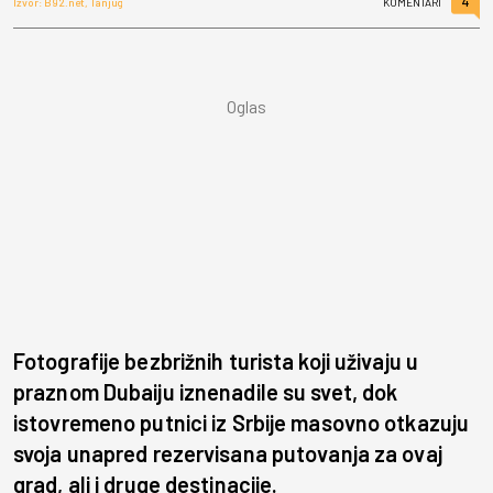
4
Izvor: B92.net, Tanjug
KOMENTARI
Fotografije bezbrižnih turista koji uživaju u
praznom Dubaiju iznenadile su svet, dok
istovremeno putnici iz Srbije masovno otkazuju
svoja unapred rezervisana putovanja za ovaj
grad, ali i druge destinacije.