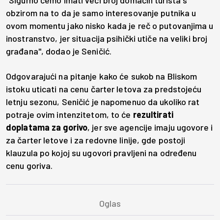
obzirom na to da je samo interesovanje putnika u
ovom momentu jako nisko kada je reč o putovanjima u
inostranstvo, jer situacija psihički utiče na veliki broj
građana", dodao je Seničić.
Odgovarajući na pitanje kako će sukob na Bliskom
istoku uticati na cenu čarter letova za predstojeću
letnju sezonu, Seničić je napomenuo da ukoliko rat
potraje ovim intenzitetom, to će
rezultirati
doplatama za gorivo
, jer sve agencije imaju ugovore i
za čarter letove i za redovne linije, gde postoji
klauzula po kojoj su ugovori pravljeni na određenu
cenu goriva.