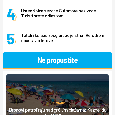
Usred špica sezone Sutomore bez vode;
Turisti prete odlaskom
Totalni kolaps zbog erupcije Etne; Aerodrom
obustavio letove
Ne propustite
AKTUELNO
Dronovi patroliraju nad grčkim plažama: Kazne idu
S