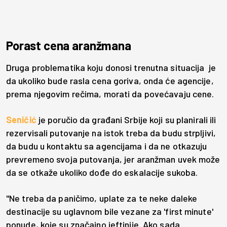
Porast cena aranžmana
Druga problematika koju donosi trenutna situacija je
da ukoliko bude rasla cena goriva, onda će agencije,
prema njegovim rečima, morati da povećavaju cene.
Seničić
je poručio da građani Srbije koji su planirali ili
rezervisali putovanje na istok treba da budu strpljivi,
da budu u kontaktu sa agencijama i da ne otkazuju
prevremeno svoja putovanja, jer aranžman uvek može
da se otkaže ukoliko dođe do eskalacije sukoba.
"Ne treba da paničimo, uplate za te neke daleke
destinacije su uglavnom bile vezane za 'first minute'
ponude, koje su značajno jeftinije. Ako sada