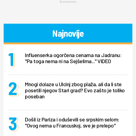
Brainberries
Najnovije
Influenserka ogorčena cenama na Jadranu:
"Pa toga nema ni na Sejšelima..." VIDEO
Mnogi dolaze u Ulcinj zbog plaža, ali da li ste
posetili njegov Stari grad? Evo zašto je toliko
poseban
Došli iz Pariza i oduševili se srpskim selom:
"Ovog nema u Francuskoj, sve je prelepo"