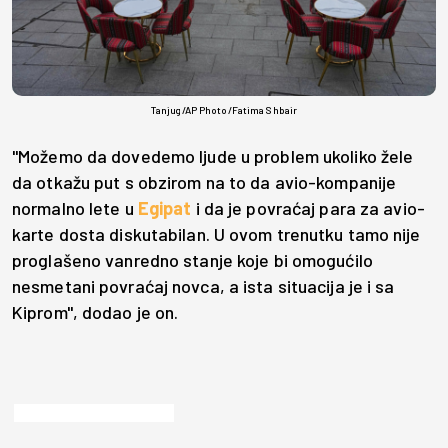
Tanjug/AP Photo/Fatima Shbair
"Možemo da dovedemo ljude u problem ukoliko žele
da otkažu put s obzirom na to da avio-kompanije
normalno lete u
Egipat
i da je povraćaj para za avio-
karte dosta diskutabilan. U ovom trenutku tamo nije
proglašeno vanredno stanje koje bi omogućilo
nesmetani povraćaj novca, a ista situacija je i sa
Kiprom", dodao je on.