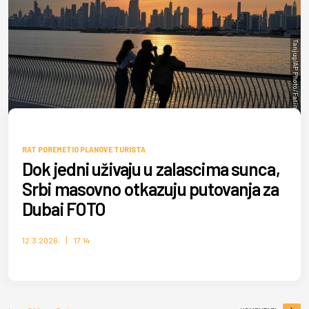
Tanjug/AP Photo/Fatima Shbair
RAT POREMETIO PLANOVE TURISTA
Dok jedni uživaju u zalascima sunca,
Srbi masovno otkazuju putovanja za
Dubai FOTO
12.3.2026.
17:14