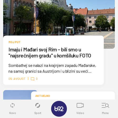
MOJ PUT
Imaju i Mađari svoj Rim – bili smo u
"najsrećnijem gradu" u komšiluku FOTO
Sombathej se nalazi na krajnjem zapadu Mađarske,
na samoj granici sa Austrijom i u blizini su veći
gradovi poput Beča, Graca, Bratislave.
05. AVGUST
0
AKTUELNO
Kupanje i sunčanje u vreme vazdušne
✕
opasnosti – ovde su alarmi postali deo
svakodnevice FOTO
Novo
Sport
Video
Menu