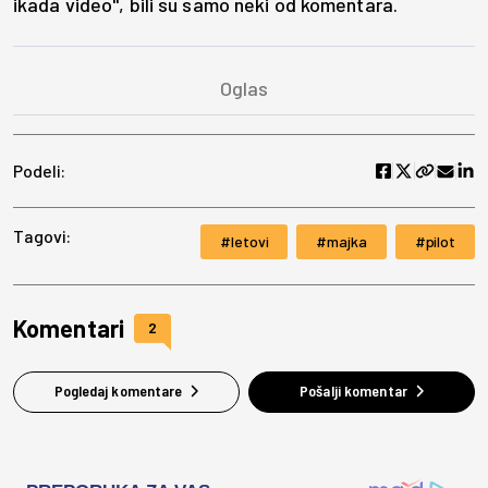
ikada video", bili su samo neki od komentara.
Podeli:
Tagovi:
letovi
majka
pilot
Komentari
2
Pogledaj komentare
Pošalji komentar