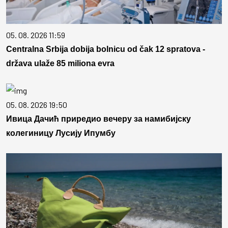
05. 08. 2026 11:59
Centralna Srbija dobija bolnicu od čak 12 spratova -
država ulaže 85 miliona evra
05. 08. 2026 19:50
Ивица Дачић приредио вечеру за намибијску
колегиницу Лусију Ипумбу