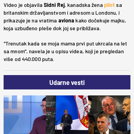
Video je objavila
Sidni Rej
, kanadska žena
pilot
sa
britanskim državljanstvom i adresom u Londonu, i
prikazuje je na vratima
aviona
kako dočekuje majku,
koja uzbuđeno pleše dok joj se približava.
"Trenutak kada se moja mama prvi put ukrcala na let
sa mnom", navela je u opisu videa, koji je pregledan
više od 440.000 puta.
Udarne vesti