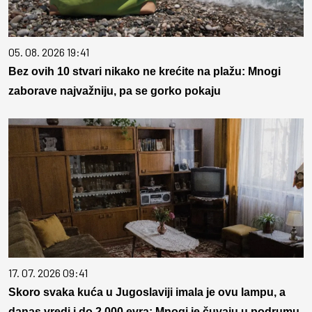
05. 08. 2026 19:41
Bez ovih 10 stvari nikako ne krećite na plažu: Mnogi
zaborave najvažniju, pa se gorko pokaju
17. 07. 2026 09:41
Skoro svaka kuća u Jugoslaviji imala je ovu lampu, a
danas vredi i do 2.000 evra: Mnogi je čuvaju u podrumu,