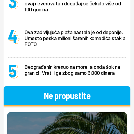
ovaj neverovatan događaj se čekalo više od
100 godina
Ova zadivljujuća plaža nastala je od deponije:
Umesto peska milioni šarenih komadića stakla
FOTO
Beograđanin krenuo na more, a onda šok na
granici: Vratili ga zbog samo 3.000 dinara
Ne propustite