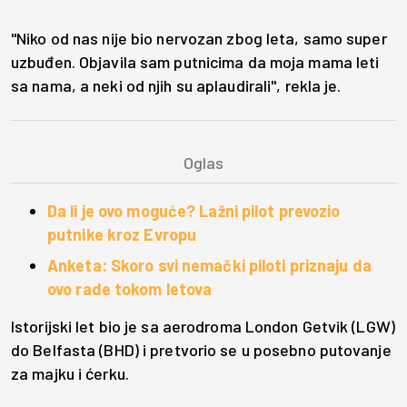
"Niko od nas nije bio nervozan zbog leta, samo super
uzbuđen. Objavila sam putnicima da moja mama leti
sa nama, a neki od njih su aplaudirali", rekla je.
Da li je ovo moguće? Lažni pilot prevozio
putnike kroz Evropu
Anketa: Skoro svi nemački piloti priznaju da
ovo rade tokom letova
Istorijski let bio je sa aerodroma London Getvik (LGW)
do Belfasta (BHD) i pretvorio se u posebno putovanje
za majku i ćerku.