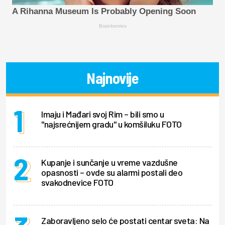
A Rihanna Museum Is Probably Opening Soon
Brainberries
Najnovije
Imaju i Mađari svoj Rim – bili smo u
"najsrećnijem gradu" u komšiluku FOTO
Kupanje i sunčanje u vreme vazdušne
opasnosti – ovde su alarmi postali deo
svakodnevice FOTO
Zaboravljeno selo će postati centar sveta: Na