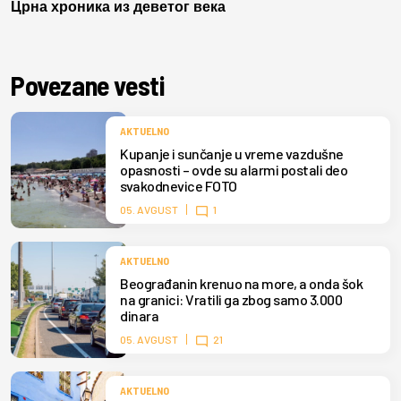
Црна хроника из деветог века
Povezane vesti
AKTUELNO
Kupanje i sunčanje u vreme vazdušne
opasnosti – ovde su alarmi postali deo
svakodnevice FOTO
05. AVGUST
1
AKTUELNO
Beograđanin krenuo na more, a onda šok
na granici: Vratili ga zbog samo 3.000
dinara
05. AVGUST
21
AKTUELNO