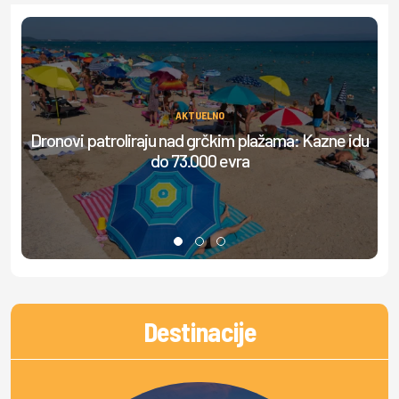
AKTUELNO
Dronovi patroliraju nad grčkim plažama: Kazne idu
Ml
do 73.000 evra
Destinacije