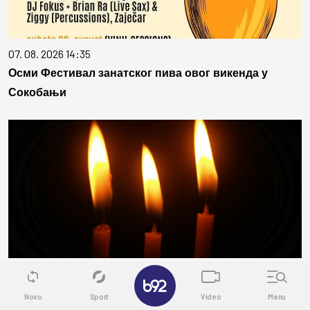
07. 08. 2026 14:35
Осми Фестивал занатског пива овог викенда у
Сокобањи
07. 08. 2026 14:06
✕
Положени венци за страдале у избегличкој колони
Novo
Sport
Video
Menu