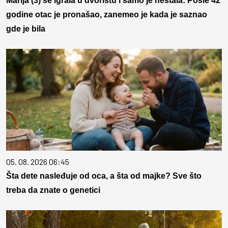
Marija (3) se igrala u dvorištu i samo je nestala: Posle 42
godine otac je pronašao, zanemeo je kada je saznao
gde je bila
05. 08. 2026 06:45
Šta dete nasleđuje od oca, a šta od majke? Sve što
treba da znate o genetici