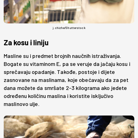
j.chizhe/Shutterstock
Za kosu i liniju
Masline su i predmet brojnih naučnih istraživanja.
Bogate su vitaminom E, pa se veruje da jačaju kosu i
sprečavaju opadanje. Takođe, postoje i dijete
zasnovane na maslinama, koje obećavaju da za pet
dana možete da smršate 2-3 kilograma ako jedete
određenu količinu maslina i koristite isključivo
maslinovo ulje.