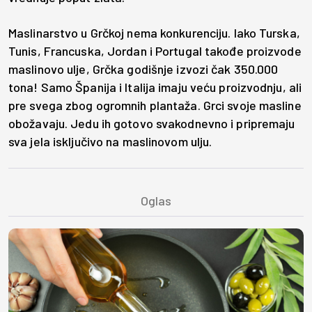
Maslinarstvo u Grčkoj nema konkurenciju. Iako Turska,
Tunis, Francuska, Jordan i Portugal takođe proizvode
maslinovo ulje, Grčka godišnje izvozi čak 350.000
tona! Samo Španija i Italija imaju veću proizvodnju, ali
pre svega zbog ogromnih plantaža. Grci svoje masline
obožavaju. Jedu ih gotovo svakodnevno i pripremaju
sva jela isključivo na maslinovom ulju.