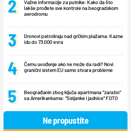
Važne informacije za putnike: Kako da što
lakše prođete sve kontrole na beogradskom
aerodromu
Dronovi patroliraju nad grčkim plažama: Kazne
idu do 73.000 evra
Čemu uvođenje ako ne može da radi? Novi
granični sistem EU samo stvara probleme
Beograđanin zbog ključa apartmana "zaratio"
sa Amerikankama: "Seljanke i jadnice" FOTO
Ne propustite