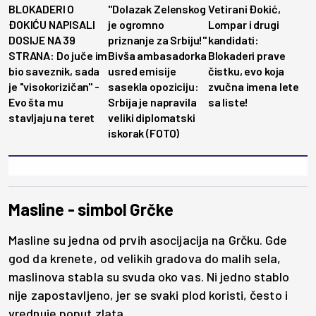
BLOKADERI O
"Dolazak Zelenskog
Vetirani Đokić,
ĐOKIĆU NAPISALI
je ogromno
Lompar i drugi
DOSIJE NA 39
priznanje za Srbiju!"
kandidati:
STRANA: Do juče im
Bivša ambasadorka
Blokaderi prave
bio saveznik, sada
usred emisije
čistku, evo koja
je ''visokorizičan'' -
sasekla opoziciju:
zvučna imena lete
Evo šta mu
Srbija je napravila
sa liste!
stavljaju na teret
veliki diplomatski
iskorak (FOTO)
Masline - simbol Grčke
Masline su jedna od prvih asocijacija na Grčku. Gde
god da krenete, od velikih gradova do malih sela,
maslinova stabla su svuda oko vas. Ni jedno stablo
nije zapostavljeno, jer se svaki plod koristi, često i
vrednuje poput zlata.