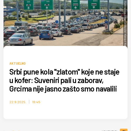
Ilustracija,Shutterstock/ Nenad Nedomacki
AKTUELNO
Srbi pune kola "zlatom" koje ne staje
u kofer: Suveniri pali u zaborav,
Grcima nije jasno zašto smo navalili
22.9.2025.
19:45