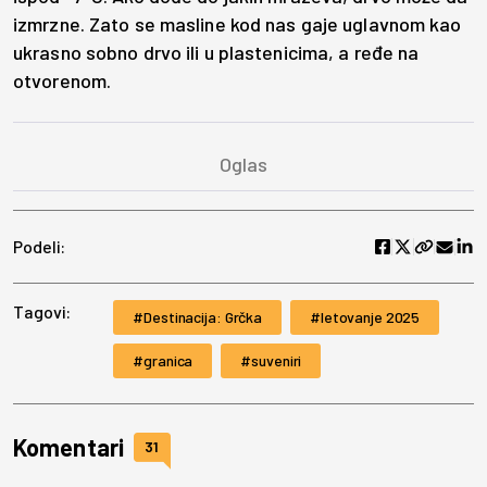
izmrzne. Zato se masline kod nas gaje uglavnom kao
ukrasno sobno drvo ili u plastenicima, a ređe na
otvorenom.
Podeli:
Tagovi:
Destinacija: Grčka
letovanje 2025
granica
suveniri
Komentari
31