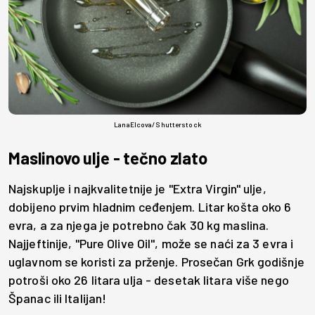
LanaElcova/ Shutterstock
Maslinovo ulje - tečno zlato
Najskuplje i najkvalitetnije je "Extra Virgin" ulje,
dobijeno prvim hladnim ceđenjem. Litar košta oko 6
evra, a za njega je potrebno čak 30 kg maslina.
Najjeftinije, "Pure Olive Oil", može se naći za 3 evra i
uglavnom se koristi za prženje. Prosečan Grk godišnje
potroši oko 26 litara ulja - desetak litara više nego
Španac ili Italijan!