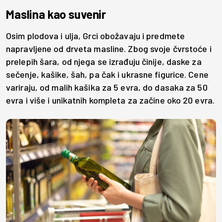
Maslina kao suvenir
Osim plodova i ulja, Grci obožavaju i predmete
napravljene od drveta masline. Zbog svoje čvrstoće i
prelepih šara, od njega se izrađuju činije, daske za
sečenje, kašike, šah, pa čak i ukrasne figurice. Cene
variraju, od malih kašika za 5 evra, do dasaka za 50
evra i više i unikatnih kompleta za začine oko 20 evra.