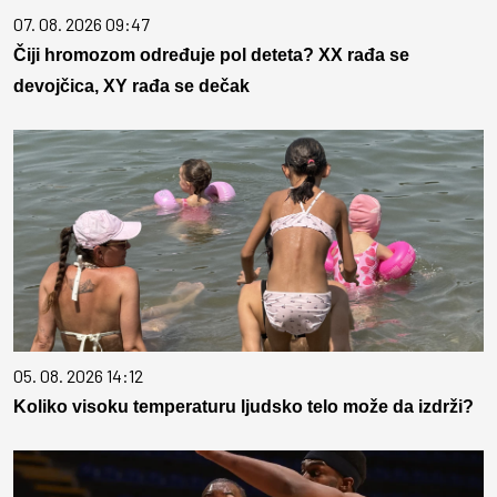
07. 08. 2026 09:47
Čiji hromozom određuje pol deteta? XX rađa se
devojčica, XY rađa se dečak
05. 08. 2026 14:12
Koliko visoku temperaturu ljudsko telo može da izdrži?