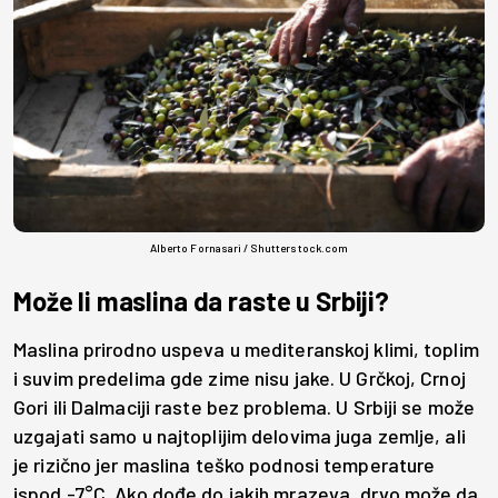
Alberto Fornasari / Shutterstock.com
Može li maslina da raste u Srbiji?
Maslina prirodno uspeva u mediteranskoj klimi, toplim
i suvim predelima gde zime nisu jake. U Grčkoj, Crnoj
Gori ili Dalmaciji raste bez problema. U Srbiji se može
uzgajati samo u najtoplijim delovima juga zemlje, ali
je rizično jer maslina teško podnosi temperature
ispod -7°C. Ako dođe do jakih mrazeva, drvo može da