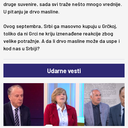
druge suvenire, sada svi traže nešto mnogo vrednije.
U pitanju je drvo masline.
Ovog septembra, Srbi ga masovno kupuju u Grčkoj,
toliko da ni Grci ne kriju iznenađene reakcije zbog
velike potražnje. A da li drvo masline može da uspe i
kod nas u Srbiji?
Udarne vesti