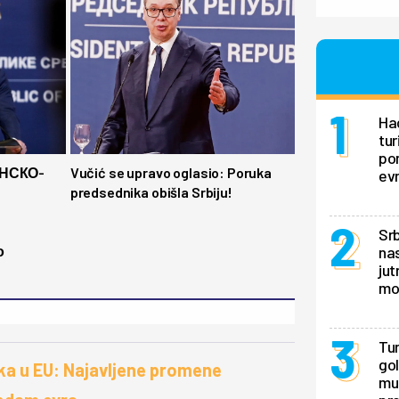
Hao
tur
pon
НСКО-
Vučić se upravo oglasio: Poruka
ev
predsednika obišla Srbiju!
Srb
о
nas
jut
mo
Tur
gol
ska u EU: Najavljene promene
mu 