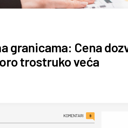
 na granicama: Cena dozv
koro trostruko veća
9
KOMENTARI