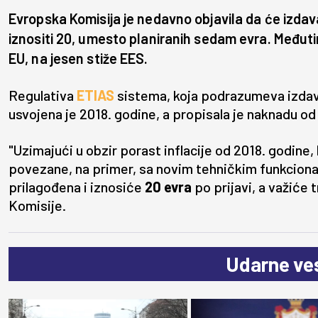
Evropska Komisija je nedavno objavila da će izda
iznositi 20, umesto planiranih sedam evra. Međut
EU, na jesen stiže EES.
Regulativa
ETIAS
sistema, koja podrazumeva izdav
usvojena je 2018. godine, a propisala je naknadu od 
"Uzimajući u obzir porast inflacije od 2018. godine
povezane, na primer, sa novim tehničkim funkciona
prilagođena i iznosiće
20 evra
po prijavi, a važiće 
Komisije.
Udarne ves