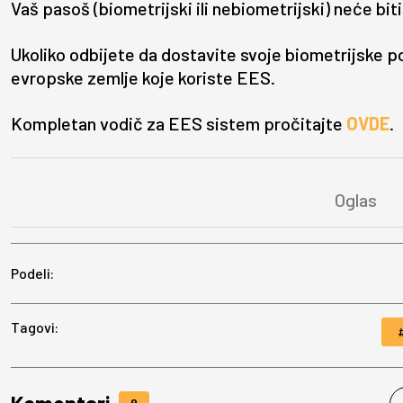
Vaš pasoš (biometrijski ili nebiometrijski) neće bit
Ukoliko odbijete da dostavite svoje biometrijske p
evropske zemlje koje koriste EES.
Kompletan vodič za EES sistem pročitajte
OVDE
.
Podeli:
Tagovi:
9