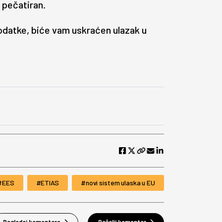
i pečatiran.
odatke, biće vam uskraćen ulazak u
EES
ETIAS
novi sistem ulaska u EU
Pogledaj komentare
Pošalji komentar