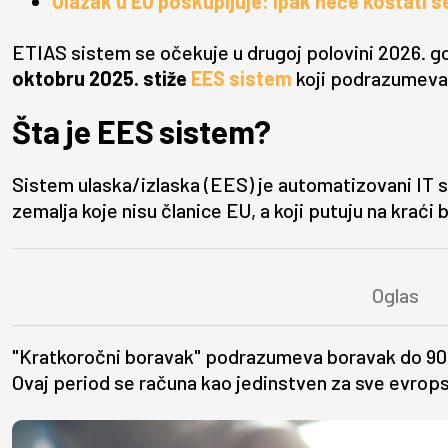
Ulazak u EU poskupljuje: Ipak neće koštati 
ETIAS sistem se očekuje u drugoj polovini 2026. g
oktobru 2025. stiže
EES sistem
koji podrazumeva 
Šta je EES sistem?
Sistem ulaska/izlaska (EES) je automatizovani IT s
zemalja koje nisu članice EU, a koji putuju na kraći
"Kratkoročni boravak" podrazumeva boravak do 90 
Ovaj period se računa kao jedinstven za sve evrops