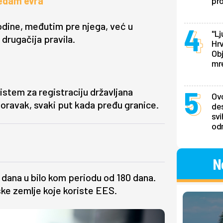
sedam evra
pr
odine, međutim pre njega, već u
"Lj
drugačija pravila.
Hrv
Obj
mr
istem za registraciju državljana
Ovo
 boravak, svaki put kada pređu granice.
des
svi
odm
N
dana u bilo kom periodu od 180 dana.
ke zemlje koje koriste EES.