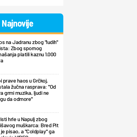
Najnovije
s na Jadranu zbog "ludih"
ista: Zbog spornog
ašanja platili kaznu 1.000
ra
i prave haos u Grčkoj,
tala žučna rasprava: "Od
ra grmi muzika, ljudi ne
gu da odmore"
isti hrle u Napulj zbog
išavog muškarca: Bred Pit
je pisao, a "Coldplay" ga