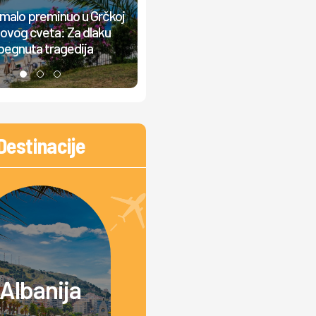
umalo preminuo u Grčkoj
Beograđanin krenuo na more, a o
ovog cveta: Za dlaku
šok na granici: Vratili ga zbog s
begnuta tragedija
3.000 dinara
Destinacije
Albanija