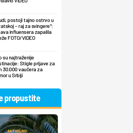
oslavio VIDEO
udi, postoji tajno ostrvo u
atskoj – raj za svingere":
ava influensera zapalila
eže FOTO/VIDEO
 su najtraženije
tinacije: Stigle prijave za
h 30.000 vaučera za
or u Srbiji
e propustite
AKTUELNO
AKTUELNO