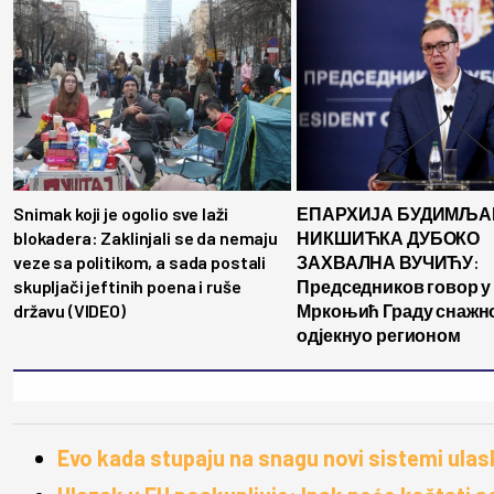
Snimak koji je ogolio sve laži
ЕПАРХИЈА БУДИМЉА
blokadera: Zaklinjali se da nemaju
НИКШИЋКА ДУБОКО
veze sa politikom, a sada postali
ЗАХВАЛНА ВУЧИЋУ:
skupljači jeftinih poena i ruše
Председников говор у
državu (VIDEO)
Мркоњић Граду снажн
одјекнуо регионом
Evo kada stupaju na snagu novi sistemi ula