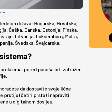
udio
sledećih država: Bugarska, Hrvatska,
gija, Češka, Danska, Estonija, Finska,
enštajn, Litvanija, Luksemburg, Malta,
Španija, Švedska, Švajcarska.
 sistema?
prelazima, pored pasoša biti zatraženi
ije.
moraćete da dostavite svoje lične
 prstiju (četiri prsta) i napraviti
žene u digitalnom dosijeu.