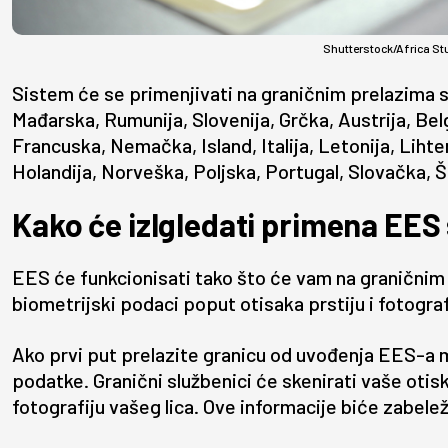
Shutterstock/Africa St
Sistem će se primenjivati na graničnim prelazima 
Mađarska, Rumunija, Slovenija, Grčka, Austrija, Bel
Francuska, Nemačka, Island, Italija, Letonija, Liht
Holandija, Norveška, Poljska, Portugal, Slovačka, 
Kako će izlgledati primena EES
EES će funkcionisati tako što će vam na graničnim 
biometrijski podaci poput otisaka prstiju i fotograf
Ako prvi put prelazite granicu od uvođenja EES-a 
podatke. Granični službenici će skenirati vaše otiske
fotografiju vašeg lica. Ove informacije biće zabele