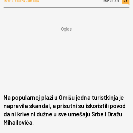
28
Izvor: Slobodna Dalmacija
KOMENTARI
Na popularnoj plaži u Omišu jedna turistkinja je
napravila skandal, a prisutni su iskoristili povod
da ni krive ni dužne u sve umešaju Srbe i Dražu
Mihailovića.