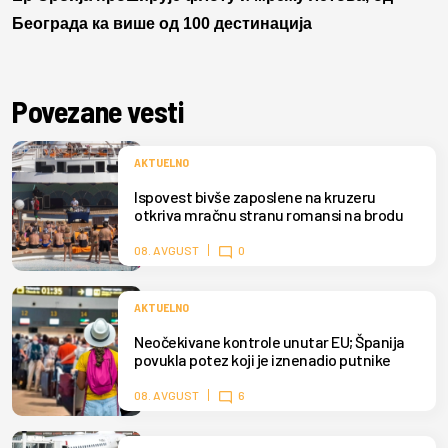
Београда ка више од 100 дестинација
Povezane vesti
AKTUELNO
Ispovest bivše zaposlene na kruzeru
otkriva mračnu stranu romansi na brodu
08. AVGUST
0
AKTUELNO
Neočekivane kontrole unutar EU; Španija
povukla potez koji je iznenadio putnike
08. AVGUST
6