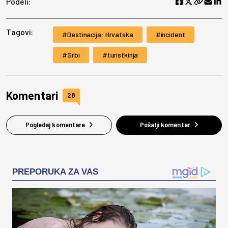
Podeli:
Tagovi:
Destinacija: Hrvatska
incident
Srbi
turistkinja
Komentari
28
Pogledaj komentare
Pošalji komentar
PREPORUKA ZA VAS