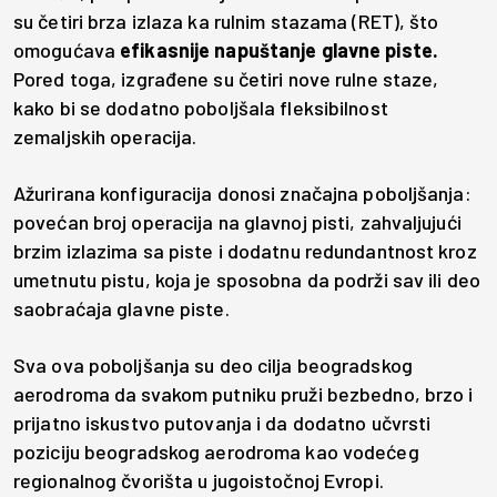
su četiri brza izlaza ka rulnim stazama (RET), što
omogućava
efikasnije napuštanje glavne piste.
Pored toga, izgrađene su četiri nove rulne staze,
kako bi se dodatno poboljšala fleksibilnost
zemaljskih operacija.
Ažurirana konfiguracija donosi značajna poboljšanja:
povećan broj operacija na glavnoj pisti, zahvaljujući
brzim izlazima sa piste i dodatnu redundantnost kroz
umetnutu pistu, koja je sposobna da podrži sav ili deo
saobraćaja glavne piste.
Sva ova poboljšanja su deo cilja beogradskog
aerodroma da svakom putniku pruži bezbedno, brzo i
prijatno iskustvo putovanja i da dodatno učvrsti
poziciju beogradskog aerodroma kao vodećeg
regionalnog čvorišta u jugoistočnoj Evropi.