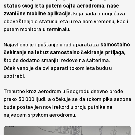
status svog leta putem sajta aerodroma, naše
zvanične mobilne aplikacije
, koja sada omogućava
obaveštenja o statusu leta u realnom vremenu, kao i
putem monitora u terminalu.
Najavljeno je i puštanje u rad aparata za
samostalno
čekiranje na let uz samostalno čekiranje prtljaga,
što će dodatno smanjiti redove na šalterima.
Očekivano je da ovi aparati tokom leta budu u
upotrebi.
Trenutno kroz aerodrom u Beogradu dnevno prođe
preko 30.000 ljudi, a očekuje se da tokom pika sezone
bude postavljen novi rekord u broju putnika na
najvećem srpskom aerodromu.