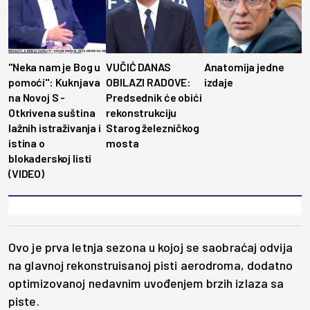
"Neka nam je Bog u
VUČIĆ DANAS
Anatomija jedne
pomoći": Kuknjava
OBILAZI RADOVE:
izdaje
na Novoj S -
Predsednik će obići
Otkrivena suština
rekonstrukciju
lažnih istraživanja i
Starog železničkog
istina o
mosta
blokaderskoj listi
(VIDEO)
Ovo je prva letnja sezona u kojoj se saobraćaj odvija
na glavnoj rekonstruisanoj pisti aerodroma, dodatno
optimizovanoj nedavnim uvođenjem brzih izlaza sa
piste.