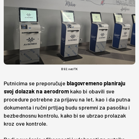
B92.net/TK
Putnicima se preporučuje
blagovremeno planiraju
svoj dolazak na aerodrom
kako bi obavili sve
procedure potrebne za prijavu na let, kao i da putna
dokumenta i ručni prtljag budu spremni za pasošku i
bezbednosnu kontrolu, kako bi se ubrzao prolazak
kroz ove kontrole.