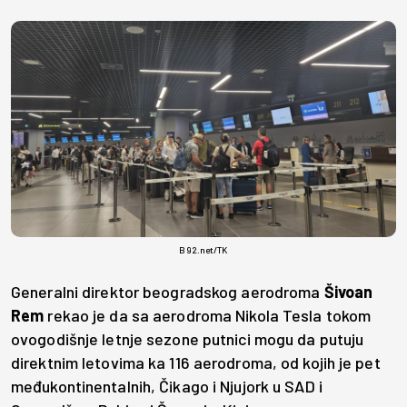
B92.net/TK
Generalni direktor beogradskog aerodroma
Šivoan
Rem
rekao je da sa aerodroma Nikola Tesla tokom
ovogodišnje letnje sezone putnici mogu da putuju
direktnim letovima ka 116 aerodroma, od kojih je pet
međukontinentalnih, Čikago i Njujork u SAD i