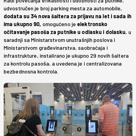
Radi povećanja efikasnosti i udobnosti za putnike,
udvostručen je broj parking mesta za automobile,
dodata su 34 nova šaltera za prijavu na let i sada ih
ima ukupno 90,
omogućeno je
elektronsko
očitavanje pasoša za putnike u odlasku i dolasku
, u
saradnji sa Ministarstvom unutrašnjih poslova i
Ministarstvom građevinarstva, saobraćaja i
infrastrukture, instalirano je ukupno 29 novih šaltera
za kontrolu pasoša, a uvedena je i centralizovana
bezbednosna kontrola.