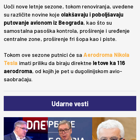
Uoči nove letnje sezone, tokom renoviranja, uvedene
su različite novine koje
olakšavaju i poboljšavaju
putovanje avionom iz Beograda
, kao što su
samostalna pasoška kontrola, proširenje i uređenje
centralne zone, proširenje fri šopa kao i piste.
Tokom ove sezone putnici će sa
Aerodroma Nikola
Tesla
imati priliku da biraju direktne
letove ka 116
aerodroma
, od kojih je pet u dugolinijskom avio-
saobraćaju.
Udarne vesti