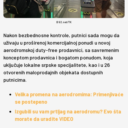
B92.net/TK
Nakon bezbednosne kontrole, putnici sada mogu da
uživaju u proširenoj komercijalnoj ponudi u novoj
aerodromskoj duty-free prodavnici, sa savremenim
konceptom prodavnica i bogatom ponudom, koja
uključuje lokalne srpske specijalitete, kao i u 26
otvorenih maloprodajnih objekata dostupnih
putnicima.
Velika promena na aerodromima: Primenjivaće
se postepeno
Izgubili su vam prtljag na aerodromu? Evo šta
morate da uradite VIDEO