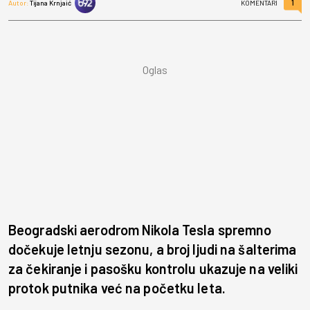
1
Autor:
Tijana Krnjaić
KOMENTARI
Beogradski aerodrom Nikola Tesla spremno
dočekuje letnju sezonu, a broj ljudi na šalterima
za čekiranje i pasošku kontrolu ukazuje na veliki
protok putnika već na početku leta.