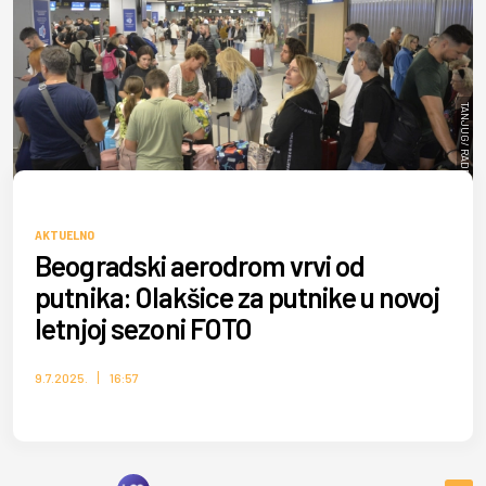
TANJUG/ RADE PRELIĆ
AKTUELNO
Beogradski aerodrom vrvi od
putnika: Olakšice za putnike u novoj
letnjoj sezoni FOTO
9.7.2025.
16:57