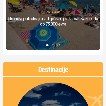
AKTUELNO
Dronovi patroliraju nad grčkim plažama: Kazne idu
do 73.000 evra
do
Destinacije