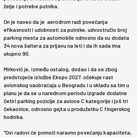
želje i potrebe putnika.
On je naveo da je aerodrom radi povećanja
efikasnosti i udobnosti za putnike, udvostručio broj
parking mesta za automobile odnosno da su dodata
34 nova šaltera za prijavu na leti i da ih sada ima
ukupno 90.
Mirković je, između ostalog, dodao i da se zbog
predstojeće izložbe Ekspo 2027. očekuje rast
avionskog saobraćaja u Beogradu i u skladu sa tim u
planu je da se u narednom periodu izgrade dodatne
četiri parking pozicije za avione C kategorije i još tri
čekaonice, odnosno gejta u produžetku C fingerskog
hodnika.
"Ovi radovi će pomoći naravno povećanju kapaciteta,