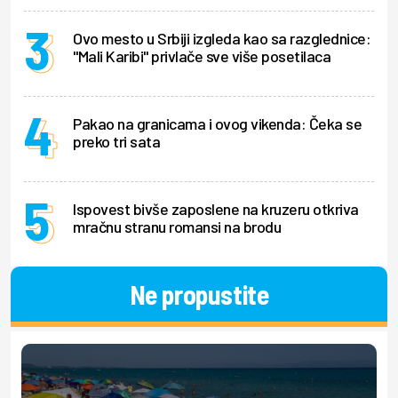
Ovo mesto u Srbiji izgleda kao sa razglednice:
"Mali Karibi" privlače sve više posetilaca
Pakao na granicama i ovog vikenda: Čeka se
preko tri sata
Ispovest bivše zaposlene na kruzeru otkriva
mračnu stranu romansi na brodu
Ne propustite