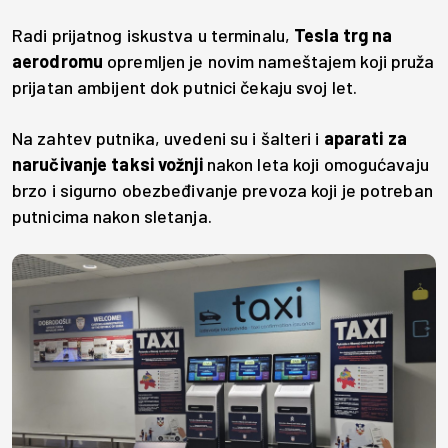
Radi prijatnog iskustva u terminalu,
Tesla trg na
aerodromu
opremljen je novim nameštajem koji pruža
prijatan ambijent dok putnici čekaju svoj let.
Na zahtev putnika, uvedeni su i šalteri i
aparati za
naručivanje taksi vožnji
nakon leta koji omogućavaju
brzo i sigurno obezbeđivanje prevoza koji je potreban
putnicima nakon sletanja.