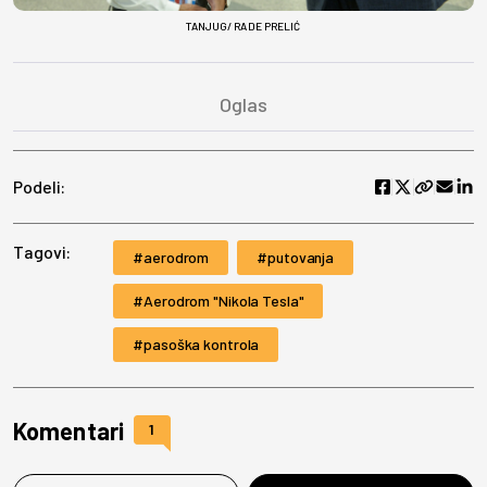
TANJUG/ RADE PRELIĆ
Podeli:
Tagovi:
aerodrom
putovanja
Aerodrom "Nikola Tesla"
pasoška kontrola
Komentari
1