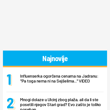
Najnovije
Influenserka ogorčena cenama na Jadranu:
"Pa toga nema ni na Sejšelima..." VIDEO
Mnogi dolaze u Ulcinj zbog plaža, ali da li ste
posetili njegov Stari grad? Evo zašto je toliko
poseban