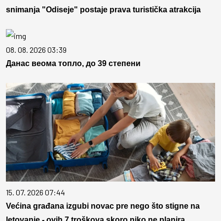
snimanja "Odiseje" postaje prava turistička atrakcija
08. 08. 2026 03:39
Данас веома топло, до 39 степени
15. 07. 2026 07:44
Većina građana izgubi novac pre nego što stigne na
letovanje - ovih 7 troškova skoro niko ne planira