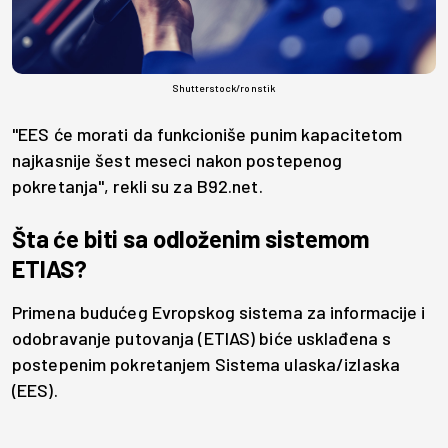
Shutterstock/ronstik
"EES će morati da funkcioniše punim kapacitetom
najkasnije šest meseci nakon postepenog
pokretanja", rekli su za B92.net.
Šta će biti sa odloženim sistemom
ETIAS?
Primena budućeg Evropskog sistema za informacije i
odobravanje putovanja (ETIAS) biće usklađena s
postepenim pokretanjem Sistema ulaska/izlaska
(EES).