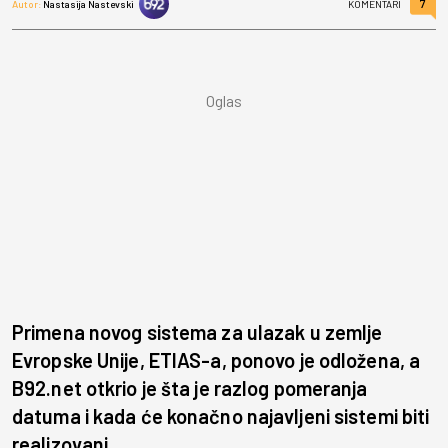
7
Autor:
Nastasija Nastevski
KOMENTARI
Primena novog sistema za ulazak u zemlje
Evropske Unije, ETIAS-a, ponovo je odložena, a
B92.net otkrio je šta je razlog pomeranja
datuma i kada će konačno najavljeni sistemi biti
realizovani.