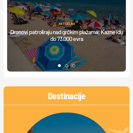
AKTUELNO
Dronovi patroliraju nad grčkim plažama: Kazne idu
S
do 73.000 evra
Destinacije