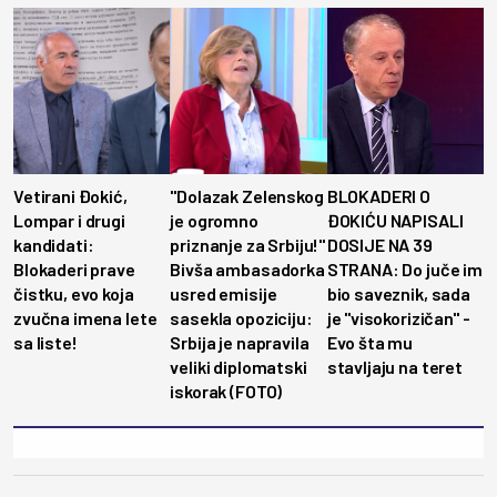
Vetirani Đokić,
"Dolazak Zelenskog
BLOKADERI O
Lompar i drugi
je ogromno
ĐOKIĆU NAPISALI
kandidati:
priznanje za Srbiju!"
DOSIJE NA 39
Blokaderi prave
Bivša ambasadorka
STRANA: Do juče im
čistku, evo koja
usred emisije
bio saveznik, sada
zvučna imena lete
sasekla opoziciju:
je ''visokorizičan'' -
sa liste!
Srbija je napravila
Evo šta mu
veliki diplomatski
stavljaju na teret
iskorak (FOTO)