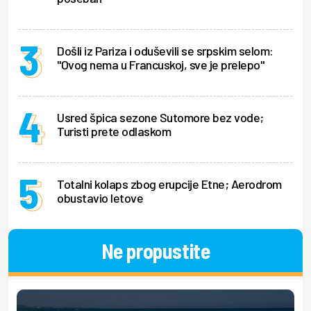
Došli iz Pariza i oduševili se srpskim selom:
"Ovog nema u Francuskoj, sve je prelepo"
Usred špica sezone Sutomore bez vode;
Turisti prete odlaskom
Totalni kolaps zbog erupcije Etne; Aerodrom
obustavio letove
Ne propustite