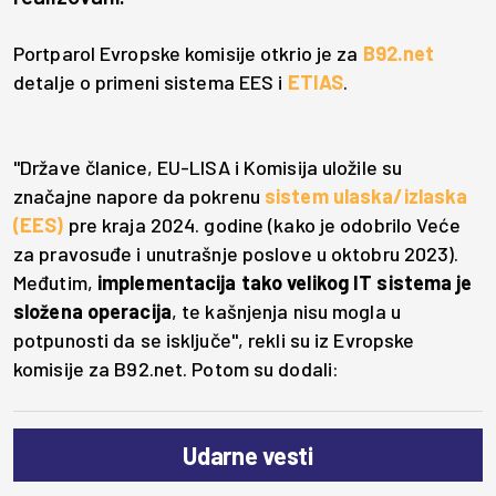
Portparol Evropske komisije otkrio je za
B92.net
detalje o primeni sistema EES i
ETIAS
.
"Države članice, EU-LISA i Komisija uložile su
značajne napore da pokrenu
sistem ulaska/izlaska
(EES)
pre kraja 2024. godine (kako je odobrilo Veće
za pravosuđe i unutrašnje poslove u oktobru 2023).
Međutim,
implementacija tako velikog IT sistema je
složena operacija
, te kašnjenja nisu mogla u
potpunosti da se isključe", rekli su iz Evropske
komisije za B92.net. Potom su dodali:
Udarne vesti