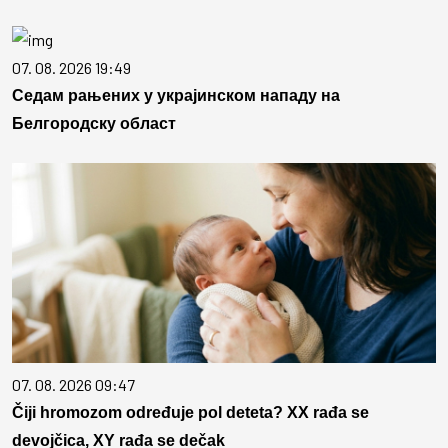
07. 08. 2026 19:49
Седам рањених у украјинском нападу на
Белгородску област
07. 08. 2026 09:47
Čiji hromozom određuje pol deteta? XX rađa se
devojčica, XY rađa se dečak