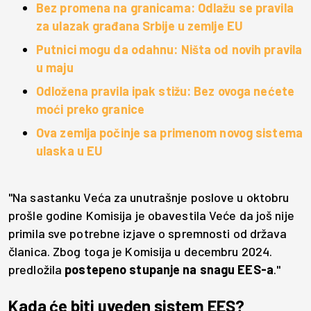
Bez promena na granicama: Odlažu se pravila
za ulazak građana Srbije u zemlje EU
Putnici mogu da odahnu: Ništa od novih pravila
u maju
Odložena pravila ipak stižu: Bez ovoga nećete
moći preko granice
Ova zemlja počinje sa primenom novog sistema
ulaska u EU
"Na sastanku Veća za unutrašnje poslove u oktobru
prošle godine Komisija je obavestila Veće da još nije
primila sve potrebne izjave o spremnosti od država
članica. Zbog toga je Komisija u decembru 2024.
predložila
postepeno stupanje na snagu EES-a
."
Kada će biti uveden sistem EES?