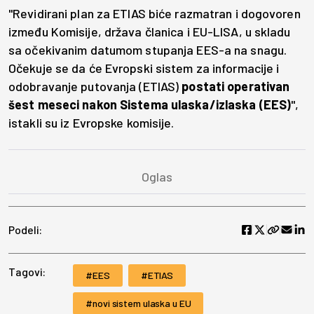
"Revidirani plan za ETIAS biće razmatran i dogovoren
između Komisije, država članica i EU-LISA, u skladu
sa očekivanim datumom stupanja EES-a na snagu.
Očekuje se da će Evropski sistem za informacije i
odobravanje putovanja (ETIAS)
postati operativan
šest meseci nakon Sistema ulaska/izlaska (EES)
",
istakli su iz Evropske komisije.
Podeli:
Tagovi:
EES
ETIAS
novi sistem ulaska u EU