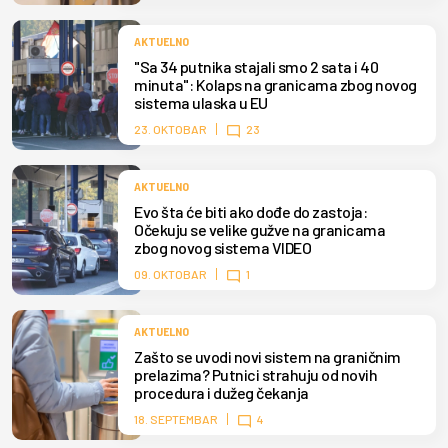
AKTUELNO
"Sa 34 putnika stajali smo 2 sata i 40
minuta": Kolaps na granicama zbog novog
sistema ulaska u EU
23. OKTOBAR
23
AKTUELNO
Evo šta će biti ako dođe do zastoja:
Očekuju se velike gužve na granicama
zbog novog sistema VIDEO
09. OKTOBAR
1
AKTUELNO
Zašto se uvodi novi sistem na graničnim
prelazima? Putnici strahuju od novih
procedura i dužeg čekanja
18. SEPTEMBAR
4