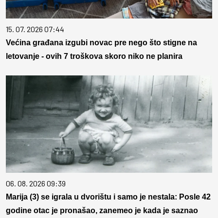
15. 07. 2026 07:44
Većina građana izgubi novac pre nego što stigne na
letovanje - ovih 7 troškova skoro niko ne planira
06. 08. 2026 09:39
Marija (3) se igrala u dvorištu i samo je nestala: Posle 42
godine otac je pronašao, zanemeo je kada je saznao