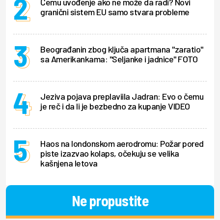
Čemu uvođenje ako ne može da radi? Novi
granični sistem EU samo stvara probleme
Beograđanin zbog ključa apartmana "zaratio"
sa Amerikankama: "Seljanke i jadnice" FOTO
Jeziva pojava preplaviila Jadran: Evo o čemu
je reč i da li je bezbedno za kupanje VIDEO
Haos na londonskom aerodromu: Požar pored
piste izazvao kolaps, očekuju se velika
kašnjena letova
Ne propustite