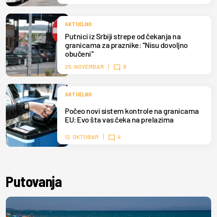
AKTUELNO
Putnici iz Srbiji strepe od čekanja na
granicama za praznike: "Nisu dovoljno
obučeni"
25. NOVEMBAR
8
AKTUELNO
Počeo novi sistem kontrole na granicama
EU: Evo šta vas čeka na prelazima
12. OKTOBAR
4
Putovanja