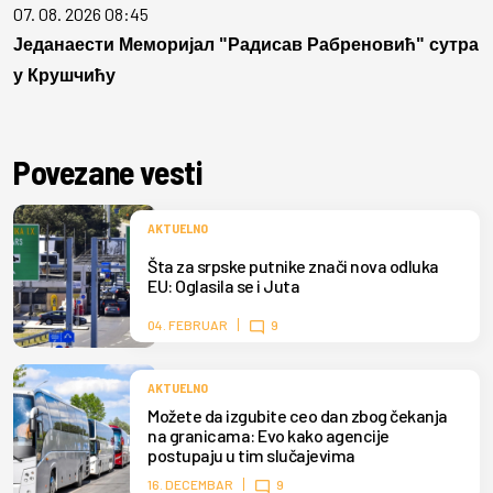
07. 08. 2026 08:45
Једанаести Меморијал "Радисав Рабреновић" сутра
у Крушчићу
Povezane vesti
AKTUELNO
Šta za srpske putnike znači nova odluka
EU: Oglasila se i Juta
04. FEBRUAR
9
AKTUELNO
Možete da izgubite ceo dan zbog čekanja
na granicama: Evo kako agencije
postupaju u tim slučajevima
16. DECEMBAR
9