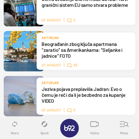
granični sistem EU samo stvara probleme
07. AVGUST
2
AKTUELNO
Beograđanin zbog ključa apartmana
"zaratio" sa Amerikankama: "Seljanke i
jadnice" FOTO
07. AVGUST
35
AKTUELNO
Jeziva pojava preplaviila Jadran: Evo o
čemu je reč i da li je bezbedno za kupanje
VIDEO
07. AVGUST
0
✕
AKTUELNO
Novo
Sport
Video
Menu
Haos na londonskom aerodromu: Požar