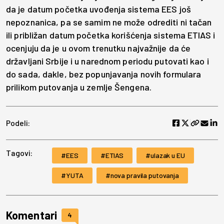
da je datum početka uvođenja sistema EES još
nepoznanica, pa se samim ne može odrediti ni tačan
ili približan datum početka korišćenja sistema ETIAS i
ocenjuju da je u ovom trenutku najvažnije da će
državljani Srbije i u narednom periodu putovati kao i
do sada, dakle, bez popunjavanja novih formulara
prilikom putovanja u zemlje Šengena.
Podeli:
Tagovi:
EES
ETIAS
ulazak u EU
YUTA
nova pravila putovanja
Komentari
4