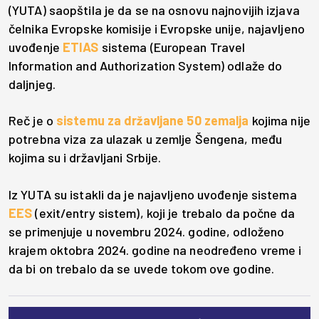
(YUTA) saopštila je da se na osnovu najnovijih izjava
čelnika Evropske komisije i Evropske unije, najavljeno
uvođenje
ETIAS
sistema (European Travel
Information and Authorization System) odlaže do
daljnjeg.
Reč je o
sistemu za državljane 50 zemalja
kojima nije
potrebna viza za ulazak u zemlje Šengena, među
kojima su i državljani Srbije.
Iz YUTA su istakli da je najavljeno uvođenje sistema
EES
(exit/entry sistem), koji je trebalo da počne da
se primenjuje u novembru 2024. godine, odloženo
krajem oktobra 2024. godine na neodređeno vreme i
da bi on trebalo da se uvede tokom ove godine.