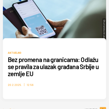
Shutterstock/Jacob Lund
AKTUELNO
Bez promena na granicama: Odlažu
se pravila za ulazak građana Srbije u
zemlje EU
20.2.2025.
12:56