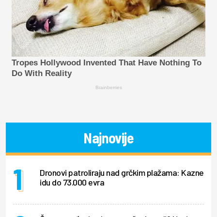
Tropes Hollywood Invented That Have Nothing To
Do With Reality
Brainberries
Najnovije
Dronovi patroliraju nad grčkim plažama: Kazne
idu do 73.000 evra