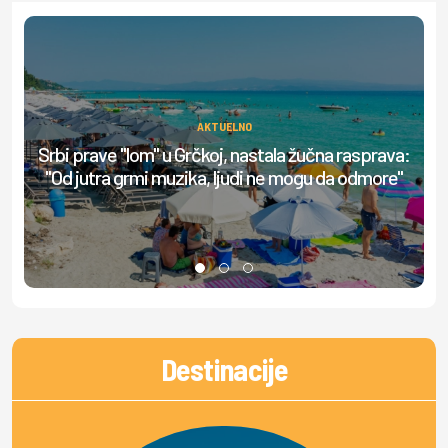
AKTUELNO
Srbi prave "lom" u Grčkoj, nastala žučna rasprava:
"Od jutra grmi muzika, ljudi ne mogu da odmore"
Destinacije