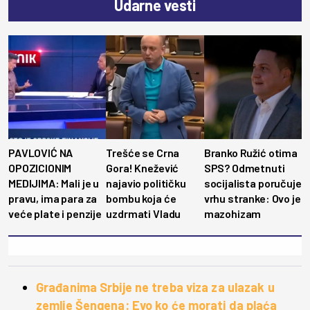
Udarne vesti
PAVLOVIĆ NA
Trešće se Crna
Branko Ružić otima
OPOZICIONIM
Gora! Knežević
SPS? Odmetnuti
MEDIJIMA: Mali je u
najavio političku
socijalista poručuje
pravu, ima para za
bombu koja će
vrhu stranke: Ovo je
veće plate i penzije
uzdrmati Vladu
mazohizam
Građanima Srbije ne treba viza za ulazak u
zemlje Šengena: Evo ko će morati da plaća