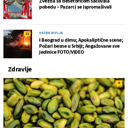
Zvezda sa desetoricom sačuvala
pobedu – Pazarci se ispromašivali
VATRA DIVLJA
11
I Beograd u dimu; Apokaliptične scene;
Požari besne u Srbiji; Angažovane sve
jedinice FOTO/VIDEO
Zdravlje
0