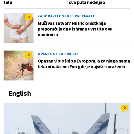
telu
dva puta nedeljno
ZABORAVITE SKUPE PREPARATE
0
Muči vas zatvor? Nutricionistkinja
preporučuje da u ishranu uvrstite ovu
namirnicu
OPASNOST I U SRBIJI?
0
Opasan virus širi se Evropom, a za njega nema
leka ni vakcine: Evo gde je najviše zaraženih
English
0