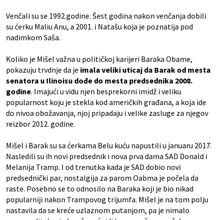
Venčali su se 1992.godine. Šest godina nakon venčanja dobili
su ćerku Maliu Anu, a 2001. i Natašu koja je poznatija pod
nadimkom Saša.
Koliko je Mišel važna u političkoj karijeri Baraka Obame,
pokazuju trvdnje da je
imala veliki uticaj da Barak od mesta
senatora u Ilinoisu dođe do mesta predsednika 2008.
godine
. Imajući u vidu njen besprekorni imidž i veliku
popularnost koju je stekla kod američkih građana, a koja ide
do nivoa obožavanja, njoj pripadaju i velike zasluge za njegov
reizbor 2012. godine.
Mišel i Barak su sa ćerkama Belu kuću napustili u januaru 2017.
Nasledili su ih novi predsednik i nova prva dama SAD Donald i
Melanija Tramp. I od trenutka kada je SAD dobio novi
predsednički par, nostalgija za parom Oabma je počela da
raste. Posebno se to odnosilo na Baraka koji je bio nikad
popularniji nakon Trampovog trijumfa. Mišel je na tom polju
nastavila da se kreće uzlaznom putanjom, pa je nimalo