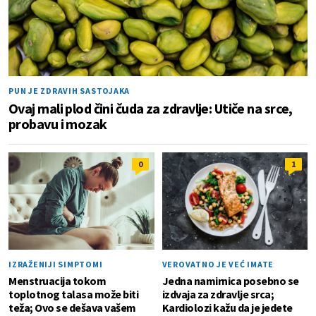
PUN JE ZDRAVIH SASTOJAKA
Ovaj mali plod čini čuda za zdravlje: Utiče na srce,
probavu i mozak
0
1
IZRAŽENIJI SIMPTOMI
VEROVATNO JE VEĆ IMATE
Menstruacija tokom
Jedna namirnica posebno se
toplotnog talasa može biti
izdvaja za zdravlje srca;
teža; Ovo se dešava vašem
Kardiolozi kažu da je jedete