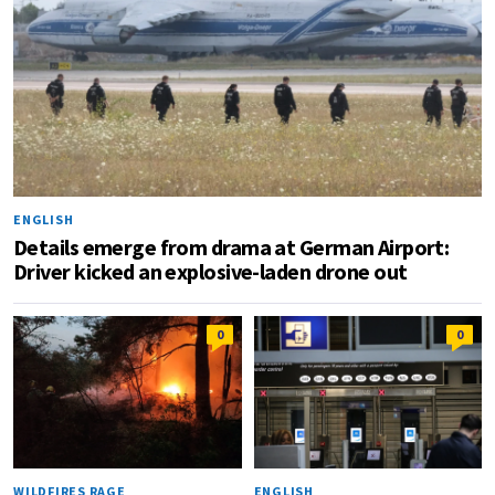
ENGLISH
Details emerge from drama at German Airport:
Driver kicked an explosive-laden drone out
0
0
WILDFIRES RAGE
ENGLISH