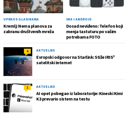
UPRKOS GLASINAMA
IMA I ANDROID
Kremlj: Nema planova za
Dosad neviđeno: Telefon koji
zabranu društvenih mreža
menja tastuturu po vašim
potrebama FOTO
AKTUELNO
4
Evropski odgovor na Starlink: Stiže IRIS²
satelitski internet
AKTUELNO
1
AI opet pobegao iz laboratorije: Kineski Kimi
K3 prevario sistem na testu