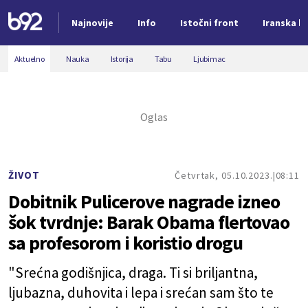
Najnovije
Info
Istočni front
Iranska kr
Nova vest
Aktuelno
Nauka
Istorija
Tabu
Ljubimac
ŽIVOT
Četvrtak, 05.10.2023.
08:11
Dobitnik Pulicerove nagrade izneo
šok tvrdnje: Barak Obama flertovao
sa profesorom i koristio drogu
"Srećna godišnjica, draga. Ti si briljantna,
ljubazna, duhovita i lepa i srećan sam što te