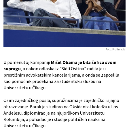
Foto: Profimedia
U pomenutoj kompaniji
Mišel Obama je bila šefica svom
suprugu
, a nakon odlaska iz "Sidli Ostina" radila je u
prestižnim advokatskim kancelarijama, a onda se zaposlila
kao pomoćnik prodekana za studentsku službu na
Univerzitetu u Čikagu.
Osim zajedničkog posla, supružnicima je zajedničko i sjajno
obrazovanje. Barak je studirao na Oksidental koledžu u Los
Anđelesu, diplomirao je na njujorškom Univerzitetu
Kolumbija, a pohađao je i studije političkih nauka na
Univerzitetu u Čikagu.