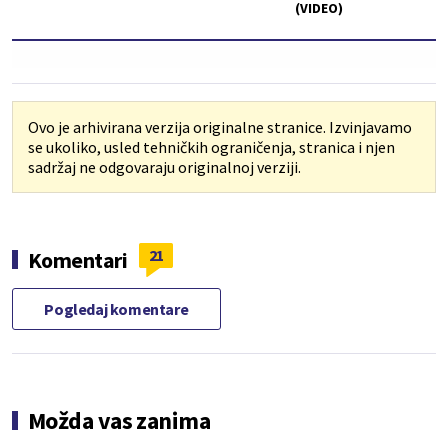
(VIDEO)
Ovo je arhivirana verzija originalne stranice. Izvinjavamo
se ukoliko, usled tehničkih ograničenja, stranica i njen
sadržaj ne odgovaraju originalnoj verziji.
21
Komentari
Pogledaj komentare
Možda vas zanima