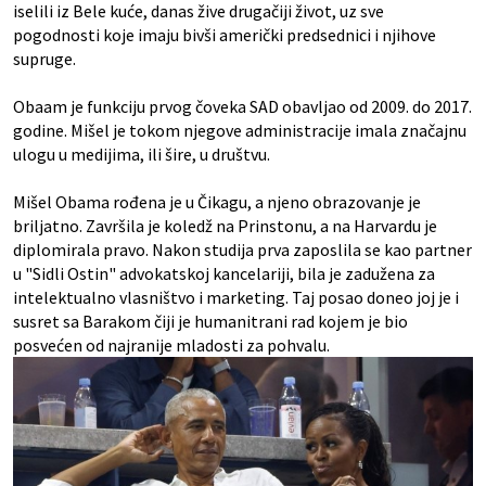
iselili iz Bele kuće, danas žive drugačiji život, uz sve
pogodnosti koje imaju bivši američki predsednici i njihove
supruge.
Obaam je funkciju prvog čoveka SAD obavljao od 2009. do 2017.
godine. Mišel je tokom njegove administracije imala značajnu
ulogu u medijima, ili šire, u društvu.
Mišel Obama rođena je u Čikagu, a njeno obrazovanje je
briljatno. Završila je koledž na Prinstonu, a na Harvardu je
diplomirala pravo. Nakon studija prva zaposlila se kao partner
u "Sidli Ostin" advokatskoj kancelariji, bila je zadužena za
intelektualno vlasništvo i marketing. Taj posao doneo joj je i
susret sa Barakom čiji je humanitrani rad kojem je bio
posvećen od najranije mladosti za pohvalu.