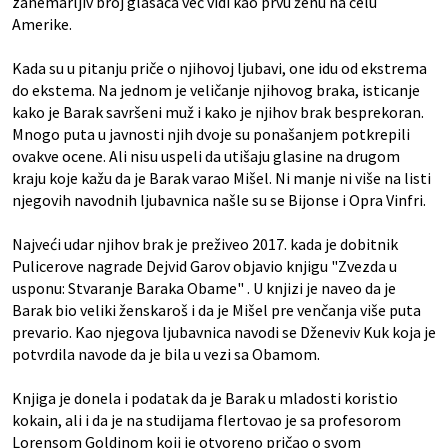
zanemarljiv broj glasača već vidi kao prvu ženu na čelu
Amerike.
Kada su u pitanju priče o njihovoj ljubavi, one idu od ekstrema
do ekstema. Na jednom je veličanje njihovog braka, isticanje
kako je Barak savršeni muž i kako je njihov brak besprekoran.
Mnogo puta u javnosti njih dvoje su ponašanjem potkrepili
ovakve ocene. Ali nisu uspeli da utišaju glasine na drugom
kraju koje kažu da je Barak varao Mišel. Ni manje ni više na listi
njegovih navodnih ljubavnica našle su se Bijonse i Opra Vinfri.
Najveći udar njihov brak je preživeo 2017. kada je dobitnik
Pulicerove nagrade Dejvid Garov objavio knjigu "Zvezda u
usponu: Stvaranje Baraka Obame" . U knjizi je naveo da je
Barak bio veliki ženskaroš i da je Mišel pre venčanja više puta
prevario. Kao njegova ljubavnica navodi se Dženeviv Kuk koja je
potvrdila navode da je bila u vezi sa Obamom.
Knjiga je donela i podatak da je Barak u mladosti koristio
kokain, ali i da je na studijama flertovao je sa profesorom
Lorensom Goldinom koji je otvoreno pričao o svom