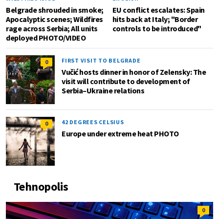
Belgrade shrouded in smoke;
EU conflict escalates: Spain
Apocalyptic scenes; Wildfires
hits back at Italy; "Border
rage across Serbia; All units
controls to be introduced"
deployed PHOTO/VIDEO
FIRST VISIT TO BELGRADE
0
Vučić hosts dinner in honor of Zelensky: The
visit will contribute to development of
Serbia–Ukraine relations
42 DEGREES CELSIUS
0
Europe under extreme heat PHOTO
Tehnopolis
0