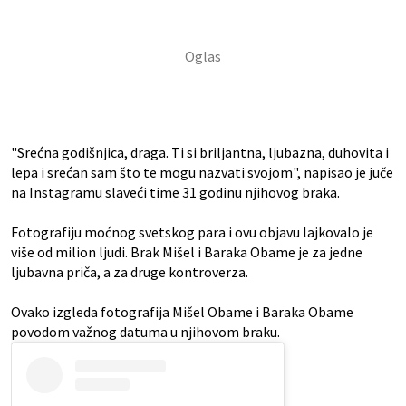
"Srećna godišnjica, draga. Ti si briljantna, ljubazna, duhovita i
lepa i srećan sam što te mogu nazvati svojom", napisao je juče
na Instagramu slaveći time 31 godinu njihovog braka.
Fotografiju moćnog svetskog para i ovu objavu lajkovalo je
više od milion ljudi. Brak Mišel i Baraka Obame je za jedne
ljubavna priča, a za druge kontroverza.
Ovako izgleda fotografija Mišel Obame i Baraka Obame
povodom važnog datuma u njihovom braku.