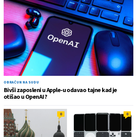
OBRAČUN NA SUDU
Bivši zaposleni u Apple-u odavao tajne kad je
otišao u OpenAI?
0
0