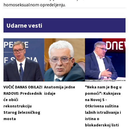
homoseksualnom opredeljenju.
Udarne vesti
VUČIĆ DANAS OBILAZI
Anatomija jedne
"Neka nam je Bog u
RADOVE: Predsednik
izdaje
pomoći": Kuknjava
će obići
na Novoj S -
rekonstrukciju
Otkrivena suština
Starog železničkog
lažnih istraživanja i
mosta
istina o
blokaderskoj listi