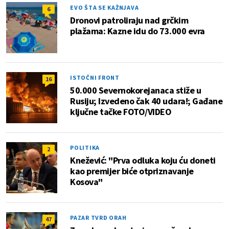
EVO ŠTA SE KAŽNJAVA
6
Dronovi patroliraju nad grčkim
plažama: Kazne idu do 73.000 evra
ISTOČNI FRONT
16
50.000 Severnokorejanaca stiže u
Rusiju; Izvedeno čak 40 udara!; Gađane
ključne tačke FOTO/VIDEO
POLITIKA
2
Knežević: "Prva odluka koju ću doneti
kao premijer biće otpriznavanje
Kosova"
PAZAR TVRD ORAH
47