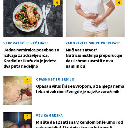
0
0
VEROVATNO JE VEĆ IMATE
ZABORAVITE SKUPE PREPARATE
Jedna namirnica posebno se
Muči vas zatvor?
izdvaja za zdravlje srca;
Nutricionistkinja preporučuje
Kardiolozi kažu da je jedete
da u ishranu uvrstite ovu
dva puta nedeljno
namirnicu
OPASNOST I U SRBIJI?
0
Opasan virus širi se Evropom, a za njega nema
leka ni vakcine: Evo gde je najviše zaraženih
VELIKA GREŠKA
0
Mislite da 12 sati sna vikendom briše umor od
cele nedelje? Stručnjaci imaju loše vesti