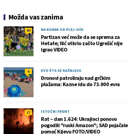
Možda vas zanima
NA KORAK OD PLEJ-OFA
80
Partizan već može da se sprema za
Hetafe; Ilić otkrio zašto Ugrešić nije
igrao VIDEO
EVO ŠTA SE KAŽNJAVA
6
Dronovi patroliraju nad grčkim
plažama: Kazne idu do 73.000 evra
ISTOČNI FRONT
17
Rat – dan 1.624: Ukrajinci ponovo
pogodili "ruski Amazon"; SAD pojačale
pomoć Kijevu FOTO/VIDEO