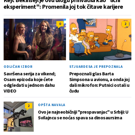
eksperiment": Promenila joj tok čitave karijere
0
2
ODLIČAN IZBOR
STJUARDESA JE PREPOZNALA
Savršena serija za vikend;
Prepoznali glas Barta
Osam epizoda koje ćete
Simpsona u avionu, a onda joj
odgledati u jednom dahu
dali mikrofon: Putnici ostali u
VIDEO
čudu
OPŠTA NAVALA
2
Ovo je najneobičniji "prespavanjac" u Srbiji: U
Svilajncu se noćas spava sa dinosaursima