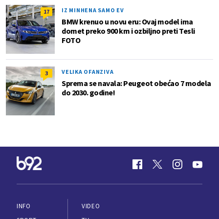
IZ MINHENA SAMO EV
17
BMW krenuo u novu eru: Ovaj model ima
domet preko 900 km i ozbiljno preti Tesli
FOTO
VELIKA OFANZIVA
3
Sprema se navala: Peugeot obećao 7 modela
do 2030. godine!
INFO
VIDEO