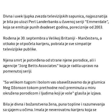
Divna i uvek ljupka zvezda televizijskih sapunica, najpoznatija
je bila po ulozi Perl Landerbanks u čuvenoj seriji "Emmerdale",
koja se emituje punih dvadeset godina, poreciznije od 2003.
Rođena je 30. septembra u Velikoj Britaniji - Mančesteru, a
otkako je otpočela karijeru, pobrala je sve simpatije
televizijske publike.
Njena smrt je potvrđena od strane njene porodice, ali i
agencije "Jorg Betts Associates" koja je radila upravo na
pomenutoj seriji.
"Sa velikom tugom i bolom vas obaveštavamo da je glumica
Meg Džonson tokom prethodne noći preminula u miru
okružena porodicom i ljudima koji je vole" glasila je izjava.
Bila je divna i božanstvena žena, puna topline i razumevanja
sa sjajem u očima. Imala je neverovatnu karijeru koja se