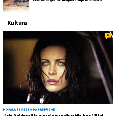
Kultura
0
MORALA JE NEŠTO DA PREDUZME
Kejt Bekinsejl je ovu ulogu prihvatila kao "lični