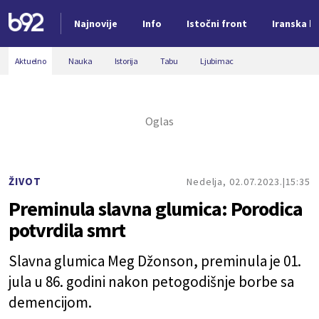
Najnovije
Info
Istočni front
Iranska kr
Nova vest
Aktuelno
Nauka
Istorija
Tabu
Ljubimac
ŽIVOT
Nedelja, 02.07.2023.
15:35
Preminula slavna glumica: Porodica
potvrdila smrt
Slavna glumica Meg Džonson, preminula je 01.
jula u 86. godini nakon petogodišnje borbe sa
demencijom.