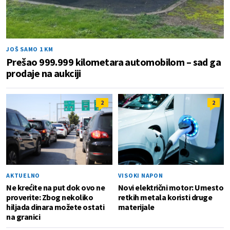
JOŠ SAMO 1 KM
Prešao 999.999 kilometara automobilom – sad ga
prodaje na aukciji
2
2
AKTUELNO
VISOKI NAPON
Ne krećite na put dok ovo ne
Novi električni motor: Umesto
proverite: Zbog nekoliko
retkih metala koristi druge
hiljada dinara možete ostati
materijale
na granici