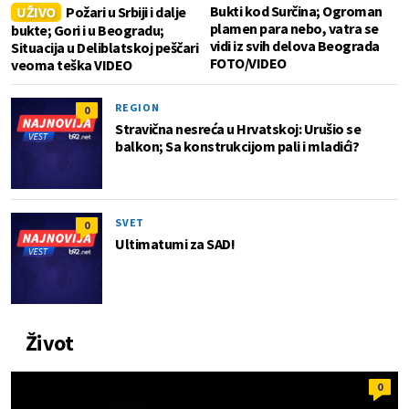
Bukti kod Surčina; Ogroman
UŽIVO
Požari u Srbiji i dalje
plamen para nebo, vatra se
bukte; Gori i u Beogradu;
vidi iz svih delova Beograda
Situacija u Deliblatskoj peščari
FOTO/VIDEO
veoma teška VIDEO
REGION
0
Stravična nesreća u Hrvatskoj: Urušio se
balkon; Sa konstrukcijom pali i mladići?
SVET
0
Ultimatumi za SAD!
Život
0