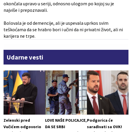
okončala upravo u seriji, odnosno ulogom po kojoj su je
najviše i prepoznavali.
Bolovala je od demencije, ali je uspevala uprkos svim
teškoćama da se hrabro bori i učini da ni privatni život, ali ni
karijera ne trpe.
Udarne vesti
Zelenski pred
LOVE NAŠE POLICAJCE,
Podgorica će
Vučićem odgovorio
DA SE SRBI
sarađivati sa OVK!