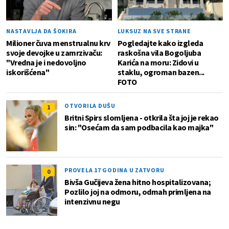
NASTAVLJA DA ŠOKIRA
LUKSUZ NA SVE STRANE
Milioner čuva menstrualnu krv
Pogledajte kako izgleda
svoje devojke u zamrzivaču:
raskošna vila Bogoljuba
"Vredna je i nedovoljno
Karića na moru: Zidovi u
iskorišćena"
staklu, ogroman bazen...
FOTO
OTVORILA DUŠU
1
Britni Spirs slomljena - otkrila šta joj je rekao
sin: "Osećam da sam podbacila kao majka"
PROVELA 17 GODINA U ZATVORU
0
Bivša Gučijeva žena hitno hospitalizovana;
Pozlilo joj na odmoru, odmah primljena na
intenzivnu negu