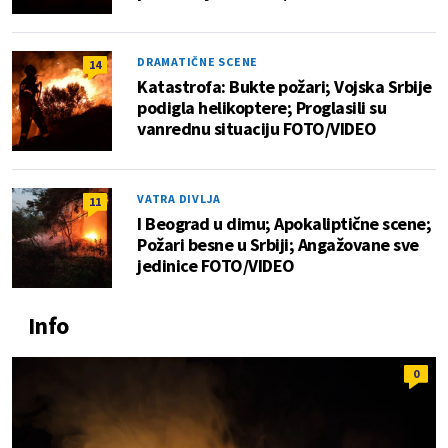
DRAMATIČNE SCENE
14
Katastrofa: Bukte požari; Vojska Srbije
podigla helikoptere; Proglasili su
vanrednu situaciju FOTO/VIDEO
VATRA DIVLJA
11
I Beograd u dimu; Apokaliptične scene;
Požari besne u Srbiji; Angažovane sve
jedinice FOTO/VIDEO
Info
0