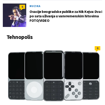
MUZIKA
6
Ovacije beogradske publike za Nik Kejva: Dva i
po sata uživanja u vanvremenskim hitovima
FOTO/VIDEO
Tehnopolis
0