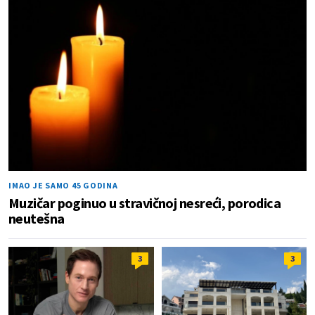
IMAO JE SAMO 45 GODINA
Muzičar poginuo u stravičnoj nesreći, porodica
neutešna
3
3