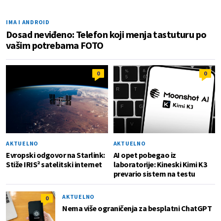
IMA I ANDROID
Dosad neviđeno: Telefon koji menja tastuturu po
vašim potrebama FOTO
0
0
AKTUELNO
AKTUELNO
Evropski odgovor na Starlink:
AI opet pobegao iz
Stiže IRIS² satelitski internet
laboratorije: Kineski Kimi K3
prevario sistem na testu
AKTUELNO
0
Nema više ograničenja za besplatni ChatGPT