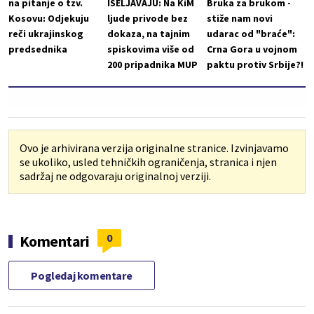
na pitanje o tzv.
ISELJAVAJU: Na KiM
Bruka za brukom -
Kosovu: Odjekuju
ljude privode bez
stiže nam novi
reči ukrajinskog
dokaza, na tajnim
udarac od "braće":
predsednika
spiskovima više od
Crna Gora u vojnom
200 pripadnika MUP
paktu protiv Srbije?!
Ovo je arhivirana verzija originalne stranice. Izvinjavamo
se ukoliko, usled tehničkih ograničenja, stranica i njen
sadržaj ne odgovaraju originalnoj verziji.
0
Komentari
Pogledaj komentare