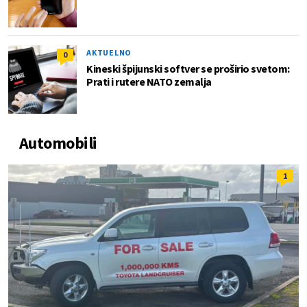
AKTUELNO
0
Kineski špijunski softver se proširio svetom:
Prati i rutere NATO zemalja
Automobili
1