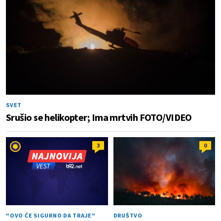
SVET
Srušio se helikopter; Ima mrtvih FOTO/VIDEO
3
0
"OVO ĆE SIGURNO DA TRAJE"
DRUŠTVO