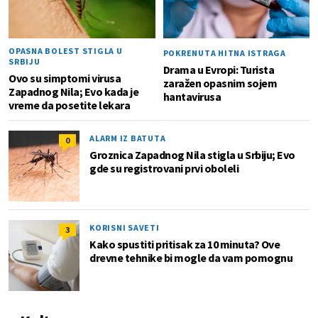
OPASNA BOLEST STIGLA U
POKRENUTA HITNA ISTRAGA
SRBIJU
Drama u Evropi: Turista
Ovo su simptomi virusa
zaražen opasnim sojem
Zapadnog Nila; Evo kada je
hantavirusa
vreme da posetite lekara
ALARM IZ BATUTA
0
Groznica Zapadnog Nila stigla u Srbiju; Evo
gde su registrovani prvi oboleli
KORISNI SAVETI
3
Kako spustiti pritisak za 10 minuta? Ove
drevne tehnike bi mogle da vam pomognu