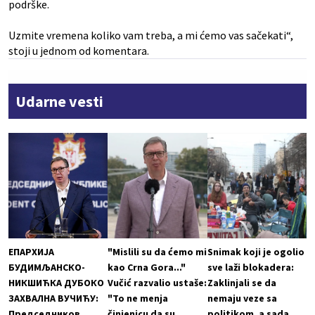
podrške.
Uzmite vremena koliko vam treba, a mi ćemo vas sačekati“,
stoji u jednom od komentara.
Udarne vesti
ЕПАРХИЈА
"Mislili su da ćemo mi
Snimak koji je ogolio
БУДИМЉАНСКО-
kao Crna Gora..."
sve laži blokadera:
НИКШИЋКА ДУБОКО
Vučić razvalio ustaše:
Zaklinjali se da
ЗАХВАЛНА ВУЧИЋУ:
"To ne menja
nemaju veze sa
Председников
činjenicu da su
politikom, a sada