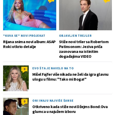
"KUVA SE" NOVI PROJEKAT
OBJAVLJEN TREJLER
Rijana snima novi album: ASAP
Stiže novi triler sa Robertom
Roki otkrio detalje
Patinsonom: Jeziva priča
zasnovana na istinitim
događajima VIDEO
EVO ŠTA JE NAVELO NA TO
0
Mišel Fajfer više nikada ne želi da igra glavnu
ulogu u filmu: "Tako mi Boga!"
ONI IMAJU NAJVIŠE ŠANSE
0
Otkriveno kada stiže novi Džejms Bond: Dva
glumca u najužem izboru