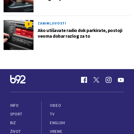
ZANIMLJIVOSTI
3
Ako utišavate radio dok parkirate, postoji
veoma dobar razlog za to
INFO
VIDEO
SPORT
TV
BIZ
ENGLISH
ŽIVOT
VREME