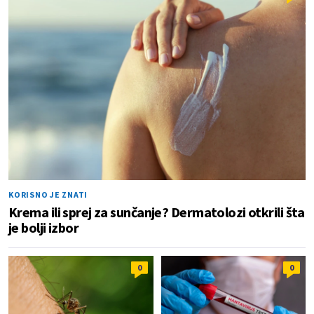
KORISNO JE ZNATI
Krema ili sprej za sunčanje? Dermatolozi otkrili šta
je bolji izbor
0
0