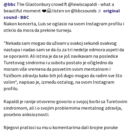
@bbc
The Glastonbury crowd ft @lewiscapaldi - what a
beautiful moment ❤️🤗 listen on @bbcsounds
♬ original
sound - BBC
Nakon koncerta, Luis se oglasio na svom Instagram profilu i
otkrio da mora da prekine turneju.
"Nekada sam mogao da uživam u svakoj sekundi ovakvog
nastupa i nadao sam se da ću za tri nedelje odmora uspeti da
se oporavim. Ali istina je da se još navikavam na posledice
Turetovog sindroma i u subotu postalo je očigledno da
moram više vremena da posvetim svom mentalnom i
fizičkom zdravlju kako bih još dugo mogao da radim sve što
volim“, napisao je, između ostalog, na svom Instagram
profilu.
Kapaldi je ranije otvoreno govorio o svojoj borbi sa Turetovim
sindromom, ali i o svojim problemima mentalnog zdravlja,
posebno anksioznosti.
Njegovi pratioci su mu u komentarima dali brojne poruke