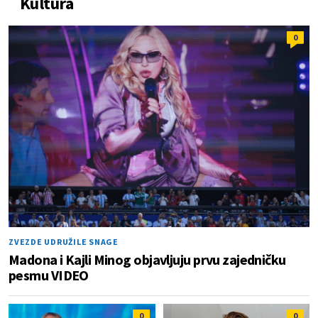
Kultura
0
ZVEZDE UDRUŽILE SNAGE
Madona i Kajli Minog objavljuju prvu zajedničku
pesmu VIDEO
0
0