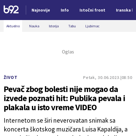
Najnovije
Info
Istočni front
Iranska kr
Nova vest
Aktuelno
Nauka
Istorija
Tabu
Ljubimac
ŽIVOT
Petak, 30.06.2023.
08:50
Pevač zbog bolesti nije mogao da
izvede poznati hit: Publika pevala i
plakala u isto vreme VIDEO
Internetom se širi neverovatan snimak sa
koncerta škotskog muzičara Luisa Kapaldija, a