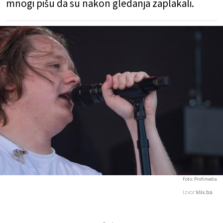
mnogi pišu da su nakon gledanja zaplakali.
Foto: Profimedia
Izvor:
klix.ba