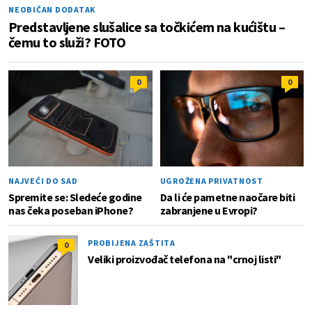
NEOBIČAN DODATAK
Predstavljene slušalice sa točkićem na kućištu –
čemu to služi? FOTO
0
0
NAJVEĆI DO SAD
UGROŽENA PRIVATNOST
Spremite se: Sledeće godine
Da li će pametne naočare biti
nas čeka poseban iPhone?
zabranjene u Evropi?
PROBIJENA ZAŠTITA
0
Veliki proizvođač telefona na "crnoj listi"