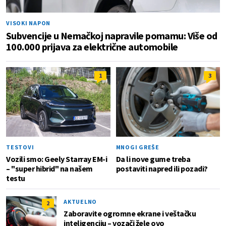
VISOKI NAPON
Subvencije u Nemačkoj napravile pomamu: Više od
100.000 prijava za električne automobile
1
3
TESTOVI
MNOGI GREŠE
Vozili smo: Geely Starray EM-i
Da li nove gume treba
– "super hibrid" na našem
postaviti napred ili pozadi?
testu
AKTUELNO
2
Zaboravite ogromne ekrane i veštačku
inteligenciju – vozači žele ovo