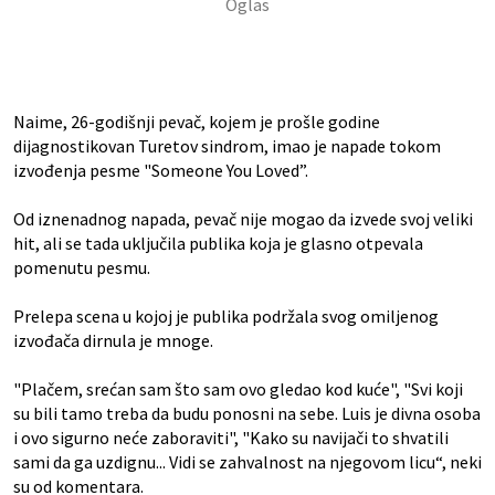
Naime, 26-godišnji pevač, kojem je prošle godine
dijagnostikovan Turetov sindrom, imao je napade tokom
izvođenja pesme "Someone You Loved”.
Od iznenadnog napada, pevač nije mogao da izvede svoj veliki
hit, ali se tada uključila publika koja je glasno otpevala
pomenutu pesmu.
Prelepa scena u kojoj je publika podržala svog omiljenog
izvođača dirnula je mnoge.
"Plačem, srećan sam što sam ovo gledao kod kuće", "Svi koji
su bili tamo treba da budu ponosni na sebe. Luis je divna osoba
i ovo sigurno neće zaboraviti", "Kako su navijači to shvatili
sami da ga uzdignu... Vidi se zahvalnost na njegovom licu“, neki
su od komentara.