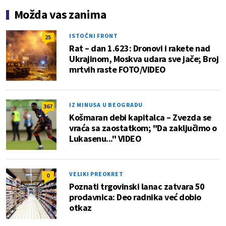
Možda vas zanima
ISTOČNI FRONT
25
Rat – dan 1.623: Dronovi i rakete nad
Ukrajinom, Moskva udara sve jače; Broj
mrtvih raste FOTO/VIDEO
IZ MINUSA U BEOGRADU
367
Košmaran debi kapitalca – Zvezda se
vraća sa zaostatkom; "Da zaključimo o
Lukasenu..." VIDEO
VELIKI PREOKRET
0
Poznati trgovinski lanac zatvara 50
prodavnica: Deo radnika već dobio
otkaz