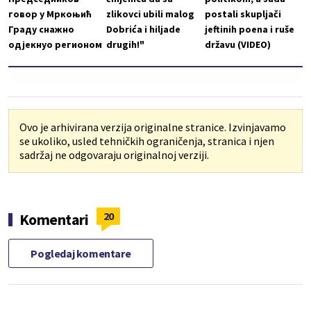
говор у Мркоњић
zlikovci ubili malog
postali skupljači
Граду снажно
Dobrića i hiljade
jeftinih poena i ruše
одјекнуо регионом
drugih!"
državu (VIDEO)
Ovo je arhivirana verzija originalne stranice. Izvinjavamo
se ukoliko, usled tehničkih ograničenja, stranica i njen
sadržaj ne odgovaraju originalnoj verziji.
20
Komentari
Pogledaj komentare