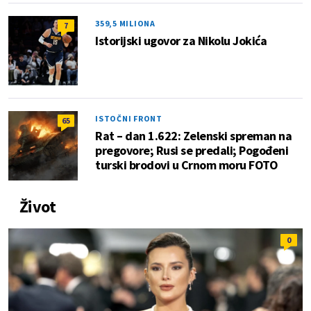
359,5 MILIONA
7
Istorijski ugovor za Nikolu Jokića
ISTOČNI FRONT
65
Rat – dan 1.622: Zelenski spreman na
pregovore; Rusi se predali; Pogođeni
turski brodovi u Crnom moru FOTO
Život
0