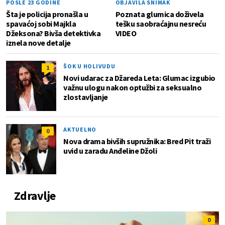
POSLE 23 GODINE
OBJAVILA SNIMAK
Šta je policija pronašla u
Poznata glumica doživela
spavaćoj sobi Majkla
tešku saobraćajnu nesreću
Džeksona? Bivša detektivka
VIDEO
iznela nove detalje
ŠOK U HOLIVUDU
1
Novi udarac za Džareda Leta: Glumac izgubio
važnu ulogu nakon optužbi za seksualno
zlostavljanje
AKTUELNO
0
Nova drama bivših supružnika: Bred Pit traži
uvid u zaradu Anđeline Džoli
Zdravlje
0