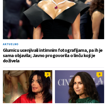
AKTUELNO
Glumicu ucenjivali intimnim fotografijama, pa ih je
sama objavila; Javno progovorila o linču koji je
doživela
0
0