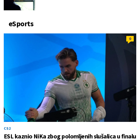
eSports
0
CS2
ESL kaznio NiKa zbog polomljenih slušalica u finalu