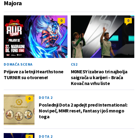
Majora
0
0
DOMAĆA SCENA
CS2
Prijave za letnji Hearthstone
M0NESY izabrao tri najbolja
TURNIR su otvorene!
saigrača u karijeri – Braća
Kovač na vrhu liste
DOTA 2
0
Poslednji Dota 2 apdejt pred International:
Novi peč, MMR reset, Fantasy i još mnogo
toga
DOTA 2
0