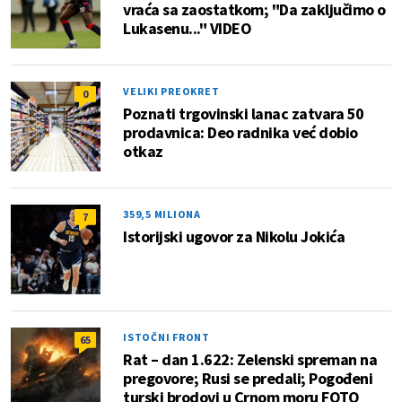
vraća sa zaostatkom; "Da zaključimo o
Lukasenu..." VIDEO
VELIKI PREOKRET
0
Poznati trgovinski lanac zatvara 50
prodavnica: Deo radnika već dobio
otkaz
359,5 MILIONA
7
Istorijski ugovor za Nikolu Jokića
ISTOČNI FRONT
65
Rat – dan 1.622: Zelenski spreman na
pregovore; Rusi se predali; Pogođeni
turski brodovi u Crnom moru FOTO