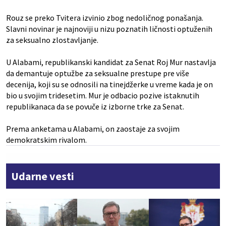
Rouz se preko Tvitera izvinio zbog nedoličnog ponašanja.
Slavni novinar je najnoviji u nizu poznatih ličnosti optuženih
za seksualno zlostavljanje.
U Alabami, republikanski kandidat za Senat Roj Mur nastavlja
da demantuje optužbe za seksualne prestupe pre više
decenija, koji su se odnosili na tinejdžerke u vreme kada je on
bio u svojim tridesetim. Mur je odbacio pozive istaknutih
republikanaca da se povuče iz izborne trke za Senat.
Prema anketama u Alabami, on zaostaje za svojim
demokratskim rivalom.
Udarne vesti