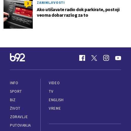
ZANIMLJIVOSTI
3
Ako utišavate radio dok parkirate, postoji
veoma dobar razlog za to
INFO
VIDEO
SPORT
TV
BIZ
ENGLISH
ŽIVOT
VREME
ZDRAVLJE
PUTOVANJA