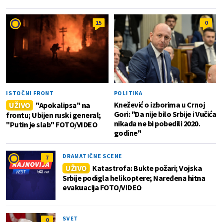
15
0
ISTOČNI FRONT
POLITIKA
Knežević o izborima u Crnoj
UŽIVO
"Apokalipsa" na
Gori: "Da nije bilo Srbije i Vučića
frontu; Ubijen ruski general;
nikada ne bi pobedili 2020.
"Putin je slab" FOTO/VIDEO
godine"
DRAMATIČNE SCENE
7
UŽIVO
Katastrofa: Bukte požari; Vojska
Srbije podigla helikoptere; Naređena hitna
evakuacija FOTO/VIDEO
SVET
0