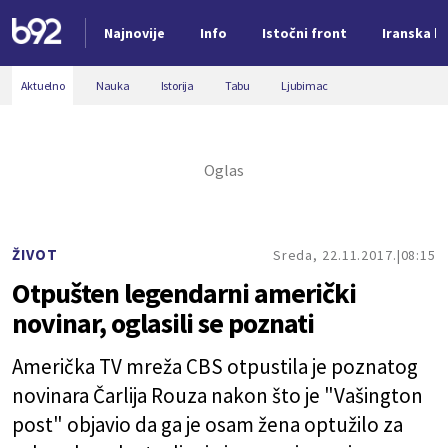
Najnovije
Info
Istočni front
Iranska kr
Nova vest
Aktuelno
Nauka
Istorija
Tabu
Ljubimac
ŽIVOT
Sreda, 22.11.2017.
08:15
Otpušten legendarni američki
novinar, oglasili se poznati
Američka TV mreža CBS otpustila je poznatog
novinara Čarlija Rouza nakon što je "Vašington
post" objavio da ga je osam žena optužilo za