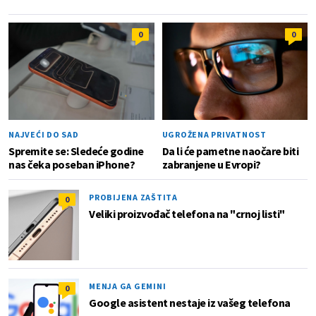
0
0
NAJVEĆI DO SAD
UGROŽENA PRIVATNOST
Spremite se: Sledeće godine
Da li će pametne naočare biti
nas čeka poseban iPhone?
zabranjene u Evropi?
PROBIJENA ZAŠTITA
0
Veliki proizvođač telefona na "crnoj listi"
MENJA GA GEMINI
0
Google asistent nestaje iz vašeg telefona