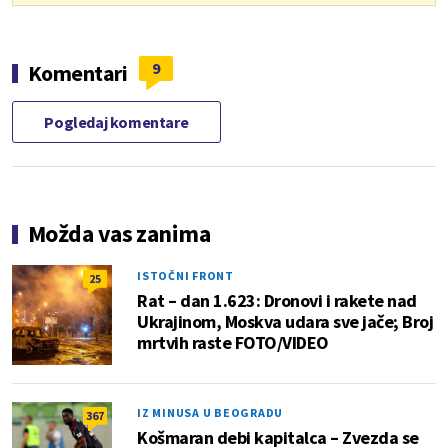
9
Komentari
Pogledaj komentare
Možda vas zanima
ISTOČNI FRONT
25
Rat – dan 1.623: Dronovi i rakete nad
Ukrajinom, Moskva udara sve jače; Broj
mrtvih raste FOTO/VIDEO
IZ MINUSA U BEOGRADU
367
Košmaran debi kapitalca – Zvezda se