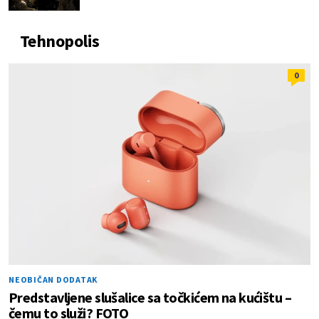
Tehnopolis
0
NEOBIČAN DODATAK
Predstavljene slušalice sa točkićem na kućištu –
čemu to služi? FOTO