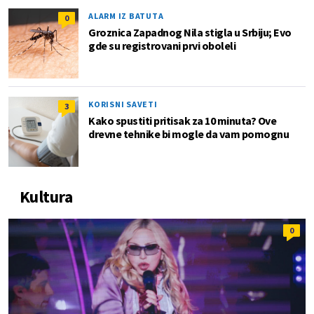
ALARM IZ BATUTA
0
Groznica Zapadnog Nila stigla u Srbiju; Evo
gde su registrovani prvi oboleli
KORISNI SAVETI
3
Kako spustiti pritisak za 10 minuta? Ove
drevne tehnike bi mogle da vam pomognu
Kultura
0