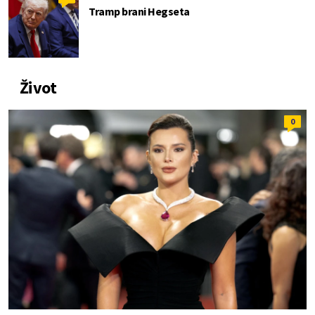
Tramp brani Hegseta
Život
0