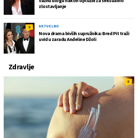
važnu ulogu nakon optužbi za seksualno
zlostavljanje
AKTUELNO
0
Nova drama bivših supružnika: Bred Pit traži
uvid u zaradu Anđeline Džoli
Zdravlje
0