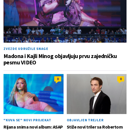
ZVEZDE UDRUŽILE SNAGE
Madona i Kajli Minog objavljuju prvu zajedničku
pesmu VIDEO
0
0
"KUVA SE" NOVI PROJEKAT
OBJAVLJEN TREJLER
Rijana snima novi album: ASAP
Stiže novi triler sa Robertom