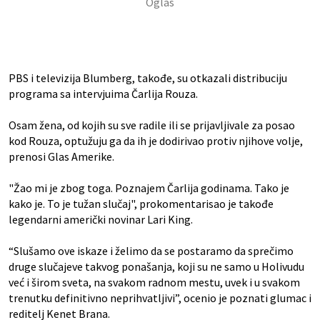
PBS i televizija Blumberg, takođe, su otkazali distribuciju
programa sa intervjuima Čarlija Rouza.
Osam žena, od kojih su sve radile ili se prijavljivale za posao
kod Rouza, optužuju ga da ih je dodirivao protiv njihove volje,
prenosi Glas Amerike.
"Žao mi je zbog toga. Poznajem Čarlija godinama. Tako je
kako je. To je tužan slučaj", prokomentarisao je takođe
legendarni američki novinar Lari King.
“Slušamo ove iskaze i želimo da se postaramo da sprečimo
druge slučajeve takvog ponašanja, koji su ne samo u Holivudu
već i širom sveta, na svakom radnom mestu, uvek i u svakom
trenutku definitivno neprihvatljivi”, ocenio je poznati glumac i
reditelj Kenet Brana.