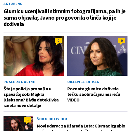
AKTUELNO
Glumicu ucenjivali intimnim fotografijama, pa ih je
sama objavila; Javno progovorila o linču koji je
doživela
0
0
POSLE 23 GODINE
OBJAVILA SNIMAK
Šta je policija pronašla u
Poznata glumica doživela
spavaćoj sobi Majkla
tešku saobraćajnu nesreću
Džeksona? Bivša detektivka
VIDEO
iznela nove detalje
ŠOK U HOLIVUDU
1
Novi udarac za Džareda Leta: Glumac izgubio