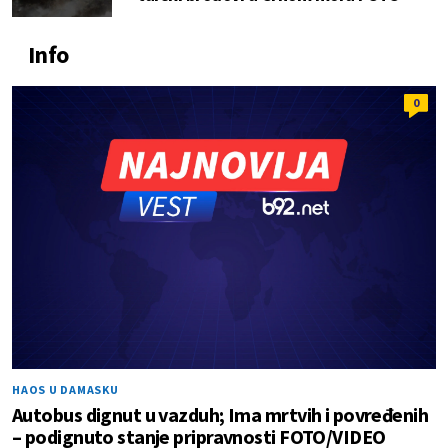
Info
0
HAOS U DAMASKU
Autobus dignut u vazduh; Ima mrtvih i povređenih
– podignuto stanje pripravnosti FOTO/VIDEO