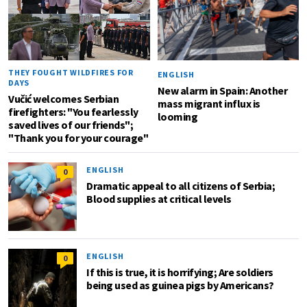
THEY FOUGHT WILDFIRES FOR
ENGLISH
DAYS
New alarm in Spain: Another
Vučić welcomes Serbian
mass migrant influx is
firefighters: "You fearlessly
looming
saved lives of our friends";
"Thank you for your courage"
ENGLISH
0
Dramatic appeal to all citizens of Serbia;
Blood supplies at critical levels
ENGLISH
0
If this is true, it is horrifying; Are soldiers
being used as guinea pigs by Americans?