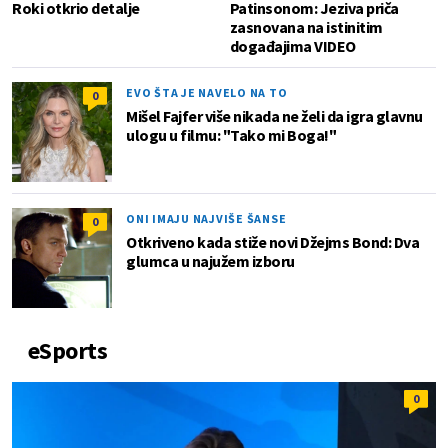
Roki otkrio detalje
Patinsonom: Jeziva priča
zasnovana na istinitim
događajima VIDEO
EVO ŠTA JE NAVELO NA TO
0
Mišel Fajfer više nikada ne želi da igra glavnu
ulogu u filmu: "Tako mi Boga!"
ONI IMAJU NAJVIŠE ŠANSE
0
Otkriveno kada stiže novi Džejms Bond: Dva
glumca u najužem izboru
eSports
0