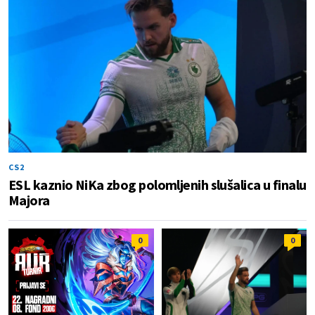
CS2
ESL kaznio NiKa zbog polomljenih slušalica u finalu
Majora
0
0