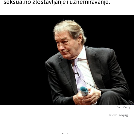
seksualno zlostavljanje i uznemiravanje.
Foto: Getty
Izvor:
Tanjug