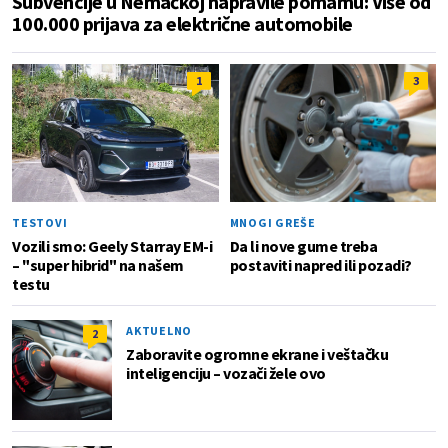
Subvencije u Nemačkoj napravile pomamu: Više od
100.000 prijava za električne automobile
1
3
TESTOVI
MNOGI GREŠE
Vozili smo: Geely Starray EM-i
Da li nove gume treba
– "super hibrid" na našem
postaviti napred ili pozadi?
testu
AKTUELNO
2
Zaboravite ogromne ekrane i veštačku
inteligenciju – vozači žele ovo