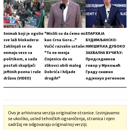
Snimak koji je ogolio
"Mislili su da ćemo mi
ЕПАРХИЈА
sve laži blokadera:
kao Crna Gora..."
БУДИМЉАНСКО-
Zaklinjali se da
Vučić razvalio ustaše:
НИКШИЋКА ДУБОКО
nemaju veze sa
"To ne menja
ЗАХВАЛНА ВУЧИЋУ:
politikom, a sada
činjenicu da su
Председников
postali skupljači
zlikovci ubili malog
говор у Мркоњић
jeftinih poena i ruše
Dobrića i hiljade
Граду снажно
državu (VIDEO)
drugih!"
одјекнуо регионом
Ovo je arhivirana verzija originalne stranice. Izvinjavamo
se ukoliko, usled tehničkih ograničenja, stranica i njen
sadržaj ne odgovaraju originalnoj verziji.