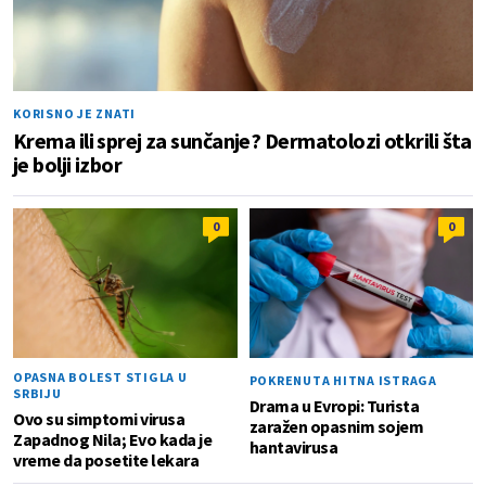
KORISNO JE ZNATI
Krema ili sprej za sunčanje? Dermatolozi otkrili šta
je bolji izbor
0
0
OPASNA BOLEST STIGLA U
POKRENUTA HITNA ISTRAGA
SRBIJU
Drama u Evropi: Turista
Ovo su simptomi virusa
zaražen opasnim sojem
Zapadnog Nila; Evo kada je
hantavirusa
vreme da posetite lekara