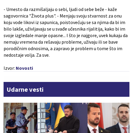
- Umesto da razmišaljaju o sebi, ljudi od sebe beže - kaže
sagovornica "Života plus". - Menjaju svoju stvarnost za onu
koju vode likovi iz sapunica, poistovećuju se sa njima da bi im
bilo lakše, uživljavaju se u svađe učesnika rijalitija, kako bi im
svoje izgledale manje opasne... I što je najgore, uvek kukaju da
nemaju vremena da rešavaju probleme, uživaju ili se bave
porodičnim odnosima, a zapravo je problem u tome što im
nedostaje volja. Za sve.
Izvor:
Novosti
Udarne vesti