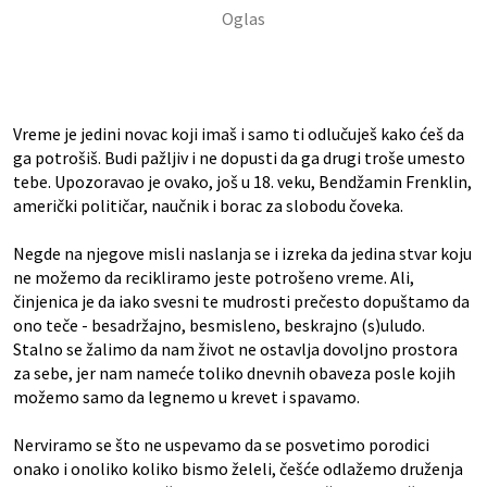
Vreme je jedini novac koji imaš i samo ti odlučuješ kako ćeš da
ga potrošiš. Budi pažljiv i ne dopusti da ga drugi troše umesto
tebe. Upozoravao je ovako, još u 18. veku, Bendžamin Frenklin,
američki političar, naučnik i borac za slobodu čoveka.
Negde na njegove misli naslanja se i izreka da jedina stvar koju
ne možemo da recikliramo jeste potrošeno vreme. Ali,
činjenica je da iako svesni te mudrosti prečesto dopuštamo da
ono teče - besadržajno, besmisleno, beskrajno (s)uludo.
Stalno se žalimo da nam život ne ostavlja dovoljno prostora
za sebe, jer nam nameće toliko dnevnih obaveza posle kojih
možemo samo da legnemo u krevet i spavamo.
Nerviramo se što ne uspevamo da se posvetimo porodici
onako i onoliko koliko bismo želeli, češće odlažemo druženja