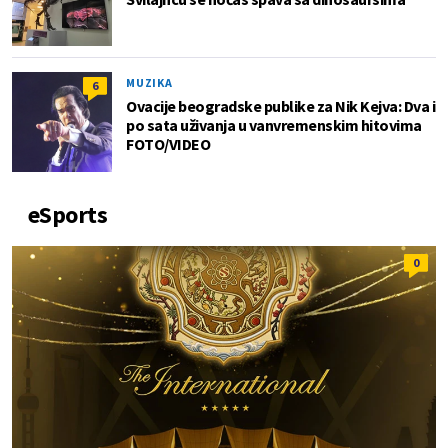
MUZIKA
6
Ovacije beogradske publike za Nik Kejva: Dva i
po sata uživanja u vanvremenskim hitovima
FOTO/VIDEO
eSports
0