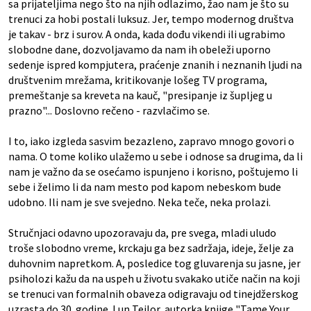
sa prijateljima nego što na njih odlazimo, žao nam je što su
trenuci za hobi postali luksuz. Jer, tempo modernog društva
je takav - brz i surov. A onda, kada dođu vikendi ili ugrabimo
slobodne dane, dozvoljavamo da nam ih obeleži uporno
sedenje ispred kompjutera, praćenje znanih i neznanih ljudi na
društvenim mrežama, kritikovanje lošeg TV programa,
premeštanje sa kreveta na kauč, "presipanje iz šupljeg u
prazno"... Doslovno rečeno - razvlačimo se.
I to, iako izgleda sasvim bezazleno, zapravo mnogo govori o
nama. O tome koliko ulažemo u sebe i odnose sa drugima, da li
nam je važno da se osećamo ispunjeno i korisno, poštujemo li
sebe i želimo li da nam mesto pod kapom nebeskom bude
udobno. Ili nam je sve svejedno. Neka teče, neka prolazi.
Stručnjaci odavno upozoravaju da, pre svega, mladi uludo
troše slobodno vreme, krckaju ga bez sadržaja, ideje, želje za
duhovnim napretkom. A, posledice tog gluvarenja su jasne, jer
psiholozi kažu da na uspeh u životu svakako utiče način na koji
se trenuci van formalnih obaveza odigravaju od tinejdžerskog
uzrasta do 30. godine. Lun Tejlor, autorka knjige "Tame Your