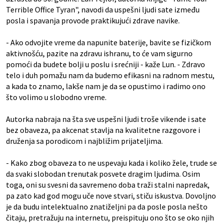
Terrible Office Tyran", navodi da uspešni ljudi sate između
posla i spavanja provode praktikujući zdrave navike.
- Ako odvojite vreme da napunite baterije, bavite se fizičkom
aktivnošću, pazite na zdravu ishranu, to će vam sigurno
pomoći da budete bolji u poslu i srećniji - kaže Lun. - Zdravo
telo i duh pomažu nam da budemo efikasni na radnom mestu,
a kada to znamo, lakše nam je da se opustimo i radimo ono
što volimo u slobodno vreme.
Autorka nabraja na šta sve uspešni ljudi troše vikende i sate
bez obaveza, pa akcenat stavlja na kvalitetne razgovore i
druženja sa porodicom i najbližim prijateljima.
- Kako zbog obaveza to ne uspevaju kada i koliko žele, trude se
da svaki slobodan trenutak posvete dragim ljudima. Osim
toga, oni su svesni da savremeno doba traži stalni napredak,
pa zato kad god mogu uče nove stvari, stiču iskustva. Dovoljno
je da budu intelektualno znatiželjni pa da posle posla nešto
čitaju, pretražuju na internetu, preispituju ono što se oko njih