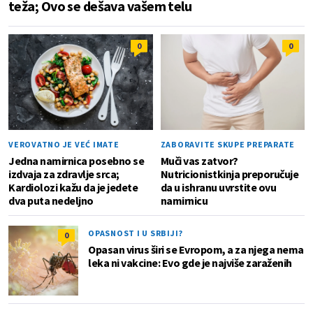
teža; Ovo se dešava vašem telu
0
0
VEROVATNO JE VEĆ IMATE
ZABORAVITE SKUPE PREPARATE
Jedna namirnica posebno se
Muči vas zatvor?
izdvaja za zdravlje srca;
Nutricionistkinja preporučuje
Kardiolozi kažu da je jedete
da u ishranu uvrstite ovu
dva puta nedeljno
namirnicu
OPASNOST I U SRBIJI?
0
Opasan virus širi se Evropom, a za njega nema
leka ni vakcine: Evo gde je najviše zaraženih