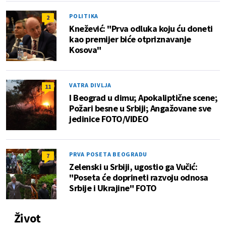
POLITIKA
2
Knežević: "Prva odluka koju ću doneti
kao premijer biće otpriznavanje
Kosova"
VATRA DIVLJA
11
I Beograd u dimu; Apokaliptične scene;
Požari besne u Srbiji; Angažovane sve
jedinice FOTO/VIDEO
PRVA POSETA BEOGRADU
7
Zelenski u Srbiji, ugostio ga Vučić:
"Poseta će doprineti razvoju odnosa
Srbije i Ukrajine" FOTO
Život