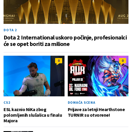
DOTA 2
Dota 2 International uskoro počinje, profesionalci
će se opet boriti za milione
0
0
CS2
DOMAĆA SCENA
ESL kaznio NiKa zbog
Prijave za letnji Hearthstone
polomljenih slušalica u finalu
TURNIR su otvorene!
Majora