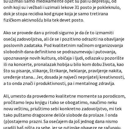
su uzimali samo medikamente opet su pali u depresiju, od
onih koji su i vežbali i uzimali lekove 31 posto je pokleknulo,
dok je stopa recidiva kod grupe koja je samo tretirana
fizičkom aktivnošću bila tek devet posto.
Ako se provede dan u prirodi sigurno je da će to izmamiti
osećaj zadovoljstva, ali će se i pozitivno odraziti na obavljanje
poslovnih zadataka. Pod kvalitetnim načinom organizovanja
slobodnih dana definitivno se podrazumevaju i putovanja,
upoznavanje novih kultura, običaja i ljudi, odlazak u pozorište
ili na koncerte, pronalazak hobija u bilo kom dobu života, kao
što su pisanje, slikanje, štrikanje, heklanje, pravljenje nakita,
uređenje stana... Jer, dosada je najveći neprijatelj kreativnosti,
a to onda znači i produktivnosti, pa i mentalnog zdravlja.
Ali, umesto da provedemo kvalitetne momente sa porodicom,
pročitamo lepu knjigu i tako se obogatimo, naučimo neku
novu veštinu, priuštimo sebi konkretno zadovoljstvo, mi tek
tako puštamo dragocene deliće slobode da prolaze. I onda
(p)ostajemo prazni. Sa osećajem da još jednog dana nismo
uradili baš ništa za sebe, jer se rutinske obaveze ne računaju.