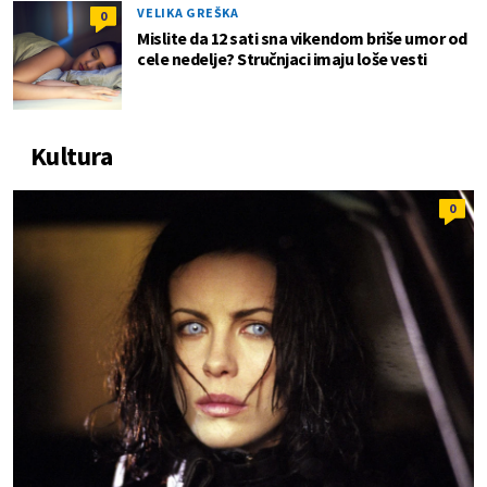
VELIKA GREŠKA
0
Mislite da 12 sati sna vikendom briše umor od
cele nedelje? Stručnjaci imaju loše vesti
Kultura
0