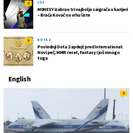
CS2
0
M0NESY izabrao tri najbolja saigrača u karijeri
– Braća Kovač na vrhu liste
DOTA 2
0
Poslednji Dota 2 apdejt pred International:
Novi peč, MMR reset, Fantasy i još mnogo
toga
English
0