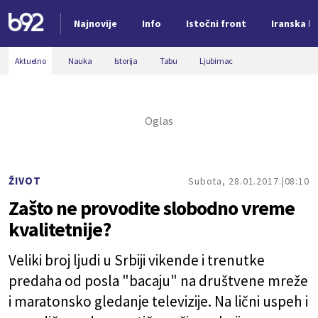
Najnovije
Info
Istočni front
Iranska kr
Nova vest
Aktuelno
Nauka
Istorija
Tabu
Ljubimac
ŽIVOT
Subota, 28.01.2017.
08:10
Zašto ne provodite slobodno vreme
kvalitetnije?
Veliki broj ljudi u Srbiji vikende i trenutke
predaha od posla "bacaju" na društvene mreže
i maratonsko gledanje televizije. Na lični uspeh i