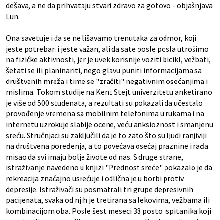
dešava, a ne da prihvataju stvari zdravo za gotovo - objašnjava
Lun.
Ona savetuje i da se ne lišavamo trenutaka za odmor, koji
jeste potreban i jeste važan, ali da sate posle posla utrošimo
na fizičke aktivnosti, jer je uvek korisnije voziti bicikl, vežbati,
šetati se ili planinariti, nego glavu puniti informacijama sa
društvenih mreža i time se "zračiti" negativnim osećanjima i
mislima. Tokom studije na Kent Stejt univerzitetu anketirano
je više od 500 studenata, a rezultati su pokazali da učestalo
provođenje vremena sa mobilnim telefonima u rukama i na
internetu uzrokuje slabije ocene, veću anksioznost i smanjenu
sreću. Stručnjaci su zaključili da je to zato što su ljudi ranjiviji
na društvena poređenja, a to povećava osećaj praznine i rađa
misao da svi imaju bolje živote od nas. S druge strane,
istraživanje navedeno u knjizi "Prednost sreće" pokazalo je da
rekreacija značajno usrećuje i odlična je u borbi protiv
depresije. Istraživači su posmatrali tri grupe depresivnih
pacijenata, svaka od njih je tretirana sa lekovima, vežbama ili
kombinacijom oba. Posle šest meseci 38 posto ispitanika koji