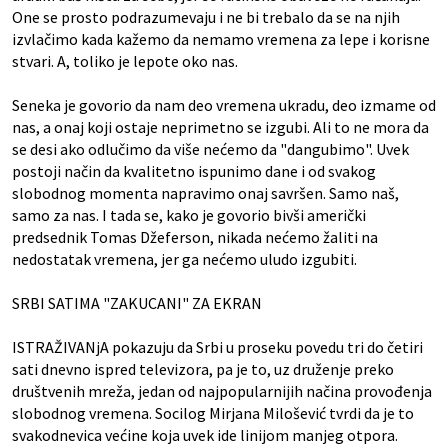
One se prosto podrazumevaju i ne bi trebalo da se na njih
izvlačimo kada kažemo da nemamo vremena za lepe i korisne
stvari. A, toliko je lepote oko nas.
Seneka je govorio da nam deo vremena ukradu, deo izmame od
nas, a onaj koji ostaje neprimetno se izgubi. Ali to ne mora da
se desi ako odlučimo da više nećemo da "dangubimo". Uvek
postoji način da kvalitetno ispunimo dane i od svakog
slobodnog momenta napravimo onaj savršen. Samo naš,
samo za nas. I tada se, kako je govorio bivši američki
predsednik Tomas Džeferson, nikada nećemo žaliti na
nedostatak vremena, jer ga nećemo uludo izgubiti.
SRBI SATIMA "ZAKUCANI" ZA EKRAN
ISTRAŽIVANjA pokazuju da Srbi u proseku povedu tri do četiri
sati dnevno ispred televizora, pa je to, uz druženje preko
društvenih mreža, jedan od najpopularnijih načina provođenja
slobodnog vremena. Socilog Mirjana Milošević tvrdi da je to
svakodnevica većine koja uvek ide linijom manjeg otpora.