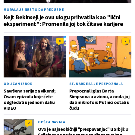
MORALA JE NEŠTO DA PREDUZME
Kejt Bekinsejl je ovu ulogu prihvatila kao "lični
eksperiment": Promenila joj tok čitave karijere
0
2
ODLIČAN IZBOR
STJUARDESA JE PREPOZNALA
Savršena serija za vikend;
Prepoznali glas Barta
Osam epizoda koje ćete
Simpsona u avionu, a onda joj
odgledati u jednom dahu
dali mikrofon: Putnici ostali u
VIDEO
čudu
OPŠTA NAVALA
2
Ovo je najneobičniji "prespavanjac" u Srbiji: U
Svilajncu se noćas spava sa dinosaursima