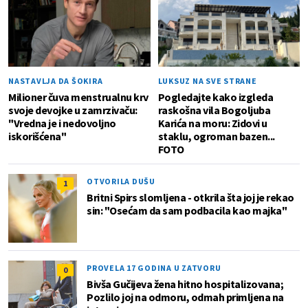
NASTAVLJA DA ŠOKIRA
LUKSUZ NA SVE STRANE
Milioner čuva menstrualnu krv
Pogledajte kako izgleda
svoje devojke u zamrzivaču:
raskošna vila Bogoljuba
"Vredna je i nedovoljno
Karića na moru: Zidovi u
iskorišćena"
staklu, ogroman bazen...
FOTO
OTVORILA DUŠU
1
Britni Spirs slomljena - otkrila šta joj je rekao
sin: "Osećam da sam podbacila kao majka"
PROVELA 17 GODINA U ZATVORU
0
Bivša Gučijeva žena hitno hospitalizovana;
Pozlilo joj na odmoru, odmah primljena na