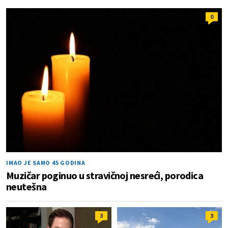
0
IMAO JE SAMO 45 GODINA
Muzičar poginuo u stravičnoj nesreći, porodica
neutešna
3
3