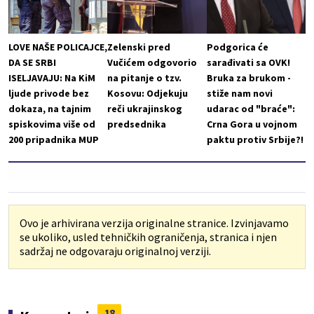
LOVE NAŠE POLICAJCE,
Zelenski pred
Podgorica će
DA SE SRBI
Vučićem odgovorio
sarađivati sa OVK!
ISELJAVAJU: Na KiM
na pitanje o tzv.
Bruka za brukom -
ljude privode bez
Kosovu: Odjekuju
stiže nam novi
dokaza, na tajnim
reči ukrajinskog
udarac od "braće":
spiskovima više od
predsednika
Crna Gora u vojnom
200 pripadnika MUP
paktu protiv Srbije?!
Ovo je arhivirana verzija originalne stranice. Izvinjavamo
se ukoliko, usled tehničkih ograničenja, stranica i njen
sadržaj ne odgovaraju originalnoj verziji.
18