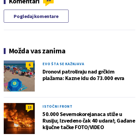
Komentari
Pogledaj komentare
Možda vas zanima
EVO ŠTA SE KAŽNJAVA
6
Dronovi patroliraju nad grčkim
plažama: Kazne idu do 73.000 evra
ISTOČNI FRONT
13
50.000 Severnokorejanaca stiže u
Rusiju; Izvedeno čak 40 udara!; Gađane
ključne tačke FOTO/VIDEO