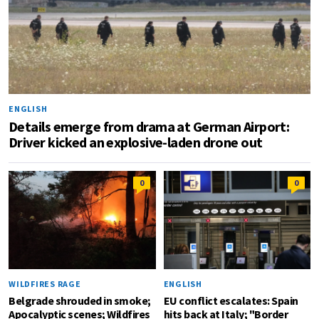
ENGLISH
Details emerge from drama at German Airport:
Driver kicked an explosive-laden drone out
0
0
WILDFIRES RAGE
ENGLISH
Belgrade shrouded in smoke;
EU conflict escalates: Spain
Apocalyptic scenes; Wildfires
hits back at Italy; "Border