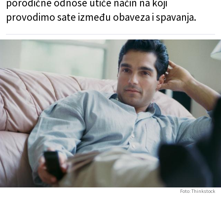
porodične odnose utiče način na koji
provodimo sate između obaveza i spavanja.
Foto: Thinkstock