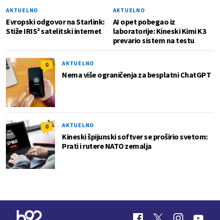
AKTUELNO
AKTUELNO
Evropski odgovor na Starlink:
AI opet pobegao iz
Stiže IRIS² satelitski internet
laboratorije: Kineski Kimi K3
prevario sistem na testu
AKTUELNO
0
Nema više ograničenja za besplatni ChatGPT
AKTUELNO
0
Kineski špijunski softver se proširio svetom:
Prati i rutere NATO zemalja