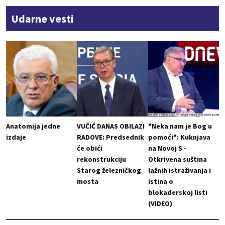
Udarne vesti
Anatomija jedne
VUČIĆ DANAS OBILAZI
"Neka nam je Bog u
izdaje
RADOVE: Predsednik
pomoći": Kuknjava
će obići
na Novoj S -
rekonstrukciju
Otkrivena suština
Starog železničkog
lažnih istraživanja i
mosta
istina o
blokaderskoj listi
(VIDEO)