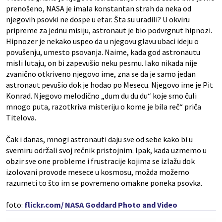
prenošeno, NASA je imala konstantan strah da neka od
njegovih psovki ne dospe u etar. Šta su uradili? U okviru
pripreme za jednu misiju, astronaut je bio podvrgnut hipnozi.
Hipnozer je nekako uspeo da u njegovu glavu ubaci ideju o
povušenju, umesto psovanja. Naime, kada god astronautu
misli lutaju, on bi zapevušio neku pesmu. Iako nikada nije
zvanično otkriveno njegovo ime, zna se da je samo jedan
astronaut pevušio dok je hodao po Mesecu. Njegovo ime je Pit
Konrad. Njegovo melodično „dum du du du“ koje smo čuli
mnogo puta, razotkriva misteriju o kome je bila reč“ priča
Titelova.
Čak i danas, mnogi astronauti daju sve od sebe kako bi u
svemiru održali svoj rečnik pristojnim. Ipak, kada uzmemo u
obzir sve one probleme i frustracije kojima se izlažu dok
izolovani provode mesece u kosmosu, možda možemo
razumeti to što im se povremeno omakne poneka psovka.
foto:
flickr.com/ NASA Goddard Photo and Video