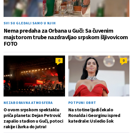
SVI SU GLEDALI SAMO U NJIH
Nema predaha za Orbana u Guči: Sa čuvenim
majstorom trube nazdravljao srpskom šljivovicom
FOTO
0
0
NEZABORAVNA ATMOSFERA
POTPUNI OBRT
O ovom srpskom spektaklu
Na stotine ljudi čekalo
priča planeta: Dejan Petrović
Ronalda i Georginu ispred
zapalio stadion u Guči, potoci
katedrale: Usledio šok
rakije i žurka do jutra!