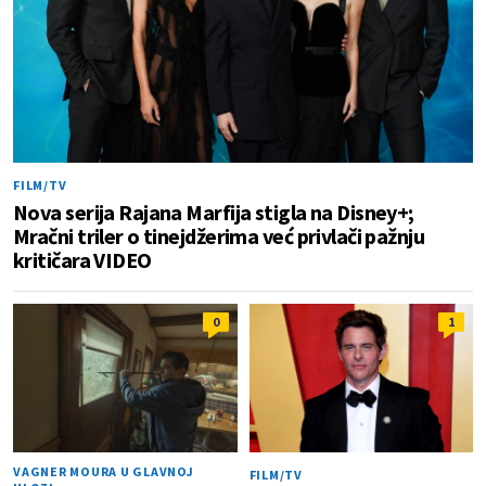
FILM/TV
Nova serija Rajana Marfija stigla na Disney+;
Mračni triler o tinejdžerima već privlači pažnju
kritičara VIDEO
0
1
VAGNER MOURA U GLAVNOJ
FILM/TV