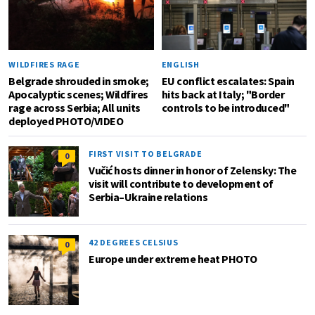
WILDFIRES RAGE
ENGLISH
Belgrade shrouded in smoke;
EU conflict escalates: Spain
Apocalyptic scenes; Wildfires
hits back at Italy; "Border
rage across Serbia; All units
controls to be introduced"
deployed PHOTO/VIDEO
FIRST VISIT TO BELGRADE
0
Vučić hosts dinner in honor of Zelensky: The
visit will contribute to development of
Serbia–Ukraine relations
42 DEGREES CELSIUS
0
Europe under extreme heat PHOTO