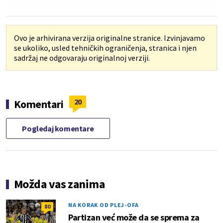
Ovo je arhivirana verzija originalne stranice. Izvinjavamo
se ukoliko, usled tehničkih ograničenja, stranica i njen
sadržaj ne odgovaraju originalnoj verziji.
20
Komentari
Pogledaj komentare
Možda vas zanima
NA KORAK OD PLEJ-OFA
80
Partizan već može da se sprema za