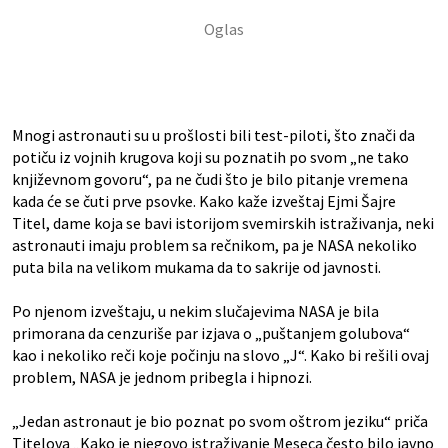
Mnogi astronauti su u prošlosti bili test-piloti, što znači da
potiču iz vojnih krugova koji su poznatih po svom „ne tako
književnom govoru“, pa ne čudi što je bilo pitanje vremena
kada će se čuti prve psovke. Kako kaže izveštaj Ejmi Šajre
Titel, dame koja se bavi istorijom svemirskih istraživanja, neki
astronauti imaju problem sa rečnikom, pa je NASA nekoliko
puta bila na velikom mukama da to sakrije od javnosti.
Po njenom izveštaju, u nekim slučajevima NASA je bila
primorana da cenzuriše par izjava o „puštanjem golubova“
kao i nekoliko reči koje počinju na slovo „J“. Kako bi rešili ovaj
problem, NASA je jednom pribegla i hipnozi.
„Jedan astronaut je bio poznat po svom oštrom jeziku“ priča
Titelova „Kako je njegovo istraživanje Meseca često bilo javno