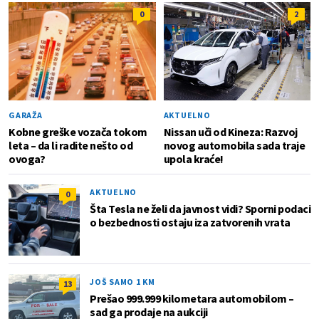
0
2
GARAŽA
AKTUELNO
Kobne greške vozača tokom
Nissan uči od Kineza: Razvoj
leta – da li radite nešto od
novog automobila sada traje
ovoga?
upola kraće!
AKTUELNO
0
Šta Tesla ne želi da javnost vidi? Sporni podaci
o bezbednosti ostaju iza zatvorenih vrata
JOŠ SAMO 1 KM
13
Prešao 999.999 kilometara automobilom –
sad ga prodaje na aukciji