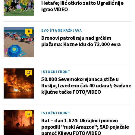
Hetafe; Ilić otkrio zašto Ugrešić nije
igrao VIDEO
EVO ŠTA SE KAŽNJAVA
6
Dronovi patroliraju nad grčkim
plažama: Kazne idu do 73.000 evra
ISTOČNI FRONT
17
50.000 Severnokorejanaca stiže u
Rusiju; Izvedeno čak 40 udara!; Gađane
ključne tačke FOTO/VIDEO
ISTOČNI FRONT
17
Rat – dan 1.624: Ukrajinci ponovo
pogodili "ruski Amazon"; SAD pojačale
pomoć Kijevu FOTO/VIDEO