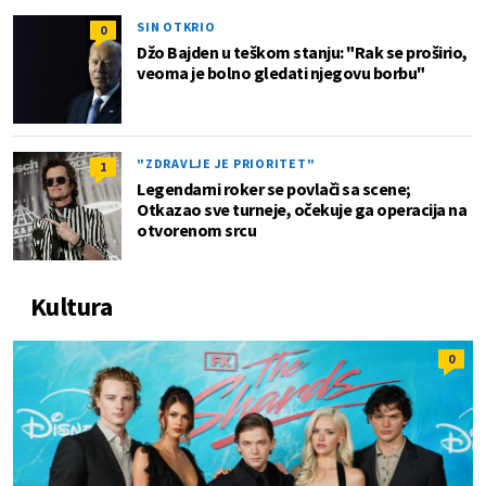
SIN OTKRIO
0
Džo Bajden u teškom stanju: "Rak se proširio,
veoma je bolno gledati njegovu borbu"
"ZDRAVLJE JE PRIORITET"
1
Legendarni roker se povlači sa scene;
Otkazao sve turneje, očekuje ga operacija na
otvorenom srcu
Kultura
0