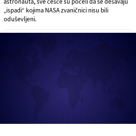
astronauta, sve češće su počeli da se dešavaju
„ispadi“ kojima NASA zvaničnici nisu bili
oduševljeni.