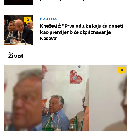
POLITIKA
2
Knežević: "Prva odluka koju ću doneti
kao premijer biće otpriznavanje
Kosova"
Život
0