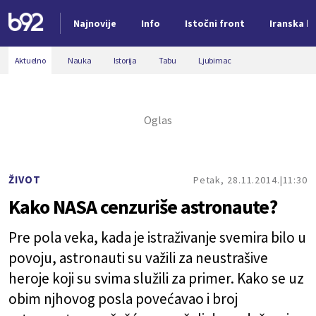
Najnovije
Info
Istočni front
Iranska kr
Nova vest
Aktuelno
Nauka
Istorija
Tabu
Ljubimac
ŽIVOT
Petak, 28.11.2014.
11:30
Kako NASA cenzuriše astronaute?
Pre pola veka, kada je istraživanje svemira bilo u
povoju, astronauti su važili za neustrašive
heroje koji su svima služili za primer. Kako se uz
obim njhovog posla povećavao i broj