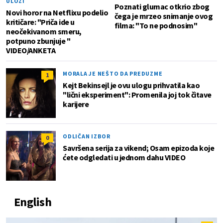
ULOZI
Poznati glumac otkrio zbog
Novi horor na Netflixu podelio
čega je mrzeo snimanje ovog
kritičare: "Priča ide u
filma: "To ne podnosim"
neočekivanom smeru,
potpuno zbunjuje "
VIDEO/ANKETA
MORALA JE NEŠTO DA PREDUZME
1
Kejt Bekinsejl je ovu ulogu prihvatila kao
"lični eksperiment": Promenila joj tok čitave
karijere
ODLIČAN IZBOR
0
Savršena serija za vikend; Osam epizoda koje
ćete odgledati u jednom dahu VIDEO
English