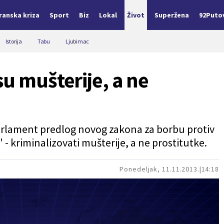
Iranska kriza
Sport
Biz
Lokal
Život
Superžena
92Puto
Istorija
Tabu
Ljubimac
u mušterije, a ne
 parlament predlog novog zakona za borbu protiv
" - kriminalizovati mušterije, a ne prostitutke.
Ponedeljak, 11.11.2013.
14:18