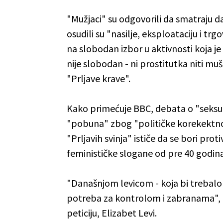
"Mužjaci" su odgovorili da smatraju da
osudili su "nasilje, eksploataciju i t
na slobodan izbor u aktivnosti koja je 
nije slobodan - ni prostitutka niti mu
"Prljave krave".
Kako primećuje BBC, debata o "seksual
"pobuna" zbog "političke korekektnos
"Prljavih svinja" ističe da se bori pro
feminističke slogane od pre 40 godina 
"Današnjom levicom - koja bi trebalo
potreba za kontrolom i zabranama", nap
peticiju, Elizabet Levi.