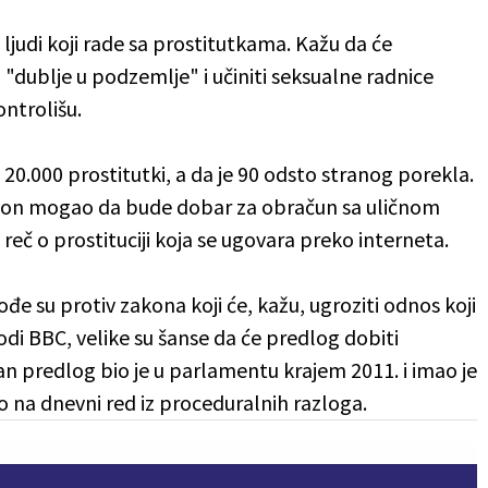
ljudi koji rade sa prostitutkama. Kažu da će
 "dublje u podzemlje" i učiniti seksualne radnice
ontrolišu.
20.000 prostitutki, a da je 90 odsto stranog porekla.
zakon mogao da bude dobar za obračun sa uličnom
e reč o prostituciji koja se ugovara preko interneta.
 su protiv zakona koji će, kažu, ugroziti odnos koji
odi BBC, velike su šanse da će predlog dobiti
čan predlog bio je u parlamentu krajem 2011. i imao je
gao na dnevni red iz proceduralnih razloga.