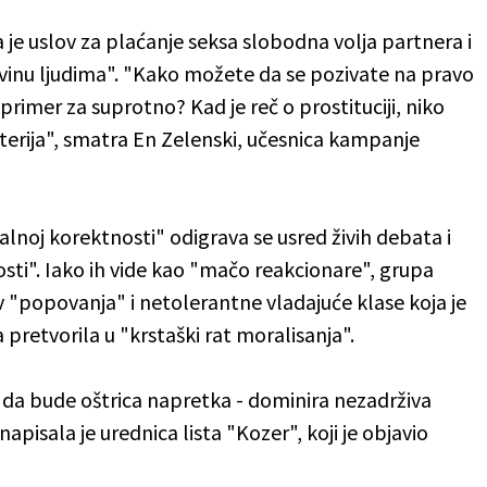
 je uslov za plaćanje seksa slobodna volja partnera i
rgovinu ljudima". "Kako možete da se pozivate na pravo
primer za suprotno? Kad je reč o prostituciji, niko
šterija", smatra En Zelenski, učesnica kampanje
noj korektnosti" odigrava se usred živih debata i
ti". Iako ih vide kao "mačo reakcionare", grupa
tiv "popovanja" i netolerantne vladajuće klase koja je
pretvorila u "krstaški rat moralisanja".
 da bude oštrica napretka - dominira nezadrživa
isala je urednica lista "Kozer", koji je objavio