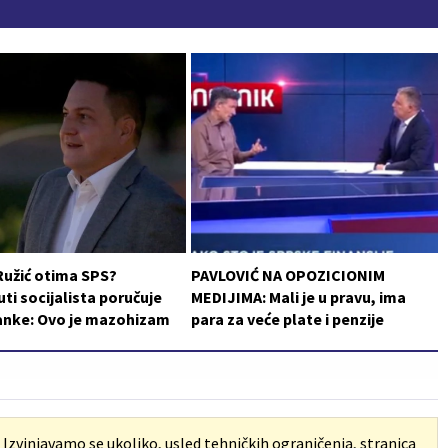
Ružić otima SPS?
PAVLOVIĆ NA OPOZICIONIM
i socijalista poručuje
MEDIJIMA: Mali je u pravu, ima
ranke: Ovo je mazohizam
para za veće plate i penzije
. Izvinjavamo se ukoliko, usled tehničkih ograničenja, stranica