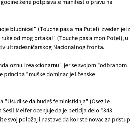
1. godine žene potpisivale manifest o pravu na
je bludnice!" (Touche pas a ma Pute!) izveden je iz
 ruke od mog ortaka!" (Touche pas a mon Pote!), u
tiv ultradesničarskog Nacionalnog fronta.
skandaloznu i reakcionarnu", jer se svojom "odbranom
nje principa "muške dominacije i ženske
ja "Usudi se da budeš feministkinja" (Osez le
Sesil Melfer ocenjuje da je peticija delo "343
te svoj položaj i nastave da koriste novac za pristup