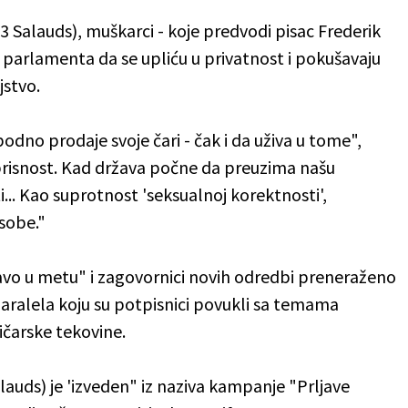
43 Salauds), muškarci - koje predvodi pisac Frederik
 parlamenta da se upliću u privatnost i pokušavaju
jstvo.
dno prodaje svoje čari - čak i da uživa u tome",
 prisnost. Kad država počne da preuzima našu
i... Kao suprotnost 'seksualnoj korektnosti',
sobe."
ravo u metu" i zagovornici novih odredbi preneraženo
 paralela koju su potpisnici povukli sa temama
vičarske tekovine.
lauds) je 'izveden" iz naziva kampanje "Prljave