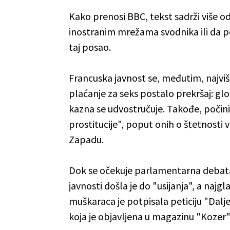
Kako prenosi BBC, tekst sadrži više od 
inostranim mrežama svodnika ili da 
taj posao.
Francuska javnost se, međutim, najviše
plaćanje za seks postalo prekršaj: glo
kazna se udvostručuje. Takođe, počin
prostitucije", poput onih o štetnosti
Zapadu.
Dok se očekuje parlamentarna debata
javnosti došla je do "usijanja", a najgl
muškaraca je potpisala peticiju "Dalj
koja je objavljena u magazinu "Kozer" 