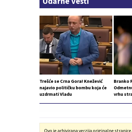
Udarne vesti
Trešće se Crna Gora! Knežević
Branko 
najavio političku bombu koja će
Odmetnut
uzdrmati Vladu
vrhu st
Ovo je arhivirana verzija originalne stranice