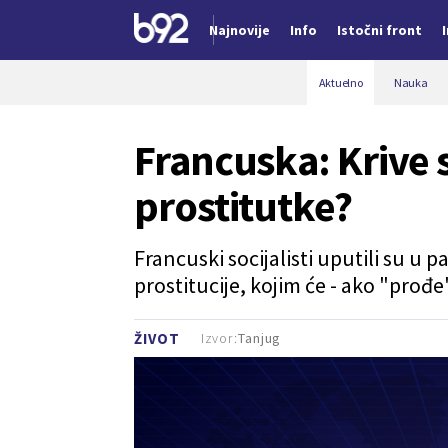
Najnovije
Info
Istočni front
Nova vest
Aktuelno
Nauka
Francuska: Krive s
prostitutke?
Francuski socijalisti uputili su u
prostitucije, kojim će - ako "prođe
Izvor:
Tanjug
ŽIVOT