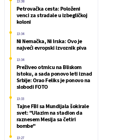
13:38
Petrovačka cesta: Položeni
venci za stradale u izbegličkoj
koloni
13:34
Ni Nemačka, Ni Irska: Ovo je
najveći evropski izvoznik piva
13:34
Preživeo otmicu na Bliskom
istoku, a sada ponovo leti iznad
Srbije: Orao Feliks je ponovo na
slobodi FOTO
13:33
Tajne FBI sa Mundijala šokirale
svet: "Ulazim na stadion da
raznesem Mesija sa četiri
bombe"
13:27