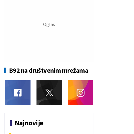
B92 na društvenim mrežama
Najnovije