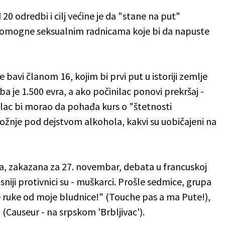
20 odredbi i cilj većine je da "stane na put"
pomogne seksualnim radnicama koje bi da napuste
 bavi članom 16, kojim bi prvi put u istoriji zemlje
ba je 1.500 evra, a ako počinilac ponovi prekršaj -
ilac bi morao da pohađa kurs o "štetnosti
 vožnje pod dejstvom alkohola, kakvi su uobičajeni na
, zakazana za 27. novembar, debata u francuskoj
asniji protivnici su - muškarci. Prošle sedmice, grupa
e ruke od moje bludnice!" (Touche pas a ma Pute!),
(Causeur - na srpskom 'Brbljivac').