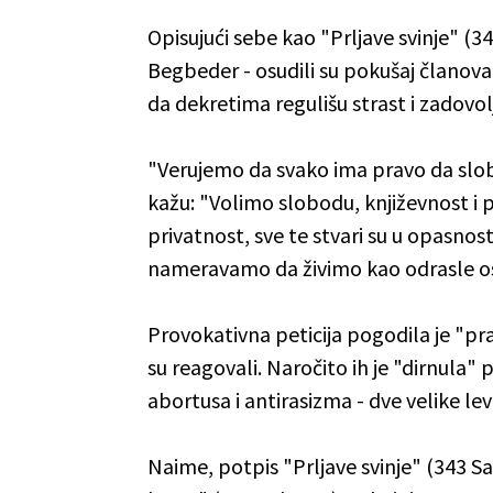
Opisujući sebe kao "Prljave svinje" (3
Begbeder - osudili su pokušaj članova
da dekretima regulišu strast i zadovol
"Verujemo da svako ima pravo da slobo
kažu: "Volimo slobodu, književnost i
privatnost, sve te stvari su u opasnost
nameravamo da živimo kao odrasle o
Provokativna peticija pogodila je "p
su reagovali. Naročito ih je "dirnula"
abortusa i antirasizma - dve velike le
Naime, potpis "Prljave svinje" (343 Sa