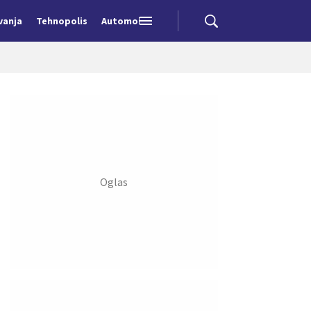
vanja
Tehnopolis
Automobili