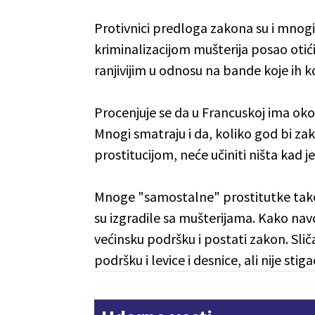
Protivnici predloga zakona su i mnogi 
kriminalizacijom mušterija posao otići
ranjivijim u odnosu na bande koje ih k
Procenjuje se da u Francuskoj ima oko 
Mnogi smatraju i da, koliko god bi 
prostitucijom, neće učiniti ništa kad j
Mnoge "samostalne" prostitutke takođe
su izgradile sa mušterijama. Kako nav
većinsku podršku i postati zakon. Sli
podršku i levice i desnice, ali nije sti