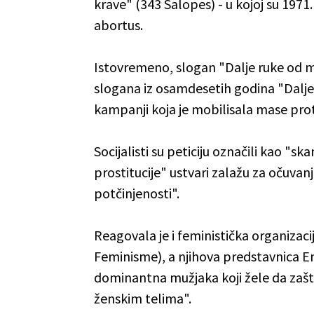
krave" (343 Salopes) - u kojoj su 197
abortus.
Istovremeno, slogan "Dalje ruke od mo
slogana iz osamdesetih godina "Dalje
kampanji koja je mobilisala mase pro
Socijalisti su peticiju označili kao "
prostitucije" ustvari zalažu za očuva
potčinjenosti".
Reagovala je i feministička organizaci
Feminisme), a njihova predstavnica En 
dominantna mužjaka koji žele da zašti
ženskim telima".