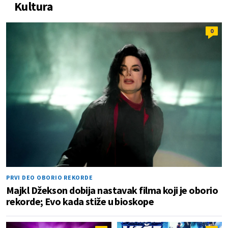
Kultura
0
PRVI DEO OBORIO REKORDE
Majkl Džekson dobija nastavak filma koji je oborio
rekorde; Evo kada stiže u bioskope