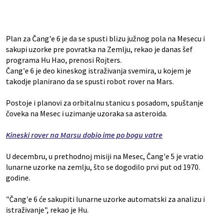
Plan za Čang'e 6 je da se spusti blizu južnog pola na Mesecu i
sakupi uzorke pre povratka na Zemlju, rekao je danas šef
programa Hu Hao, prenosi Rojters.
Čang'e 6 je deo kineskog istraživanja svemira, u kojem je
takodje planirano da se spusti robot rover na Mars.
Postoje i planovi za orbitalnu stanicu s posadom, spuštanje
čoveka na Mesec i uzimanje uzoraka sa asteroida.
Kineski rover na Marsu dobio ime po bogu vatre
U decembru, u prethodnoj misiji na Mesec, Čang'e 5 je vratio
lunarne uzorke na zemlju, što se dogodilo prvi put od 1970.
godine.
"Čang'e 6 će sakupiti lunarne uzorke automatski za analizu i
istraživanje", rekao je Hu.