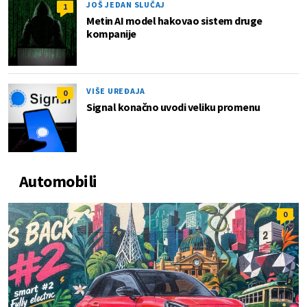
JOŠ JEDAN SLUČAJ
1
Metin AI model hakovao sistem druge
kompanije
VIŠE UREĐAJA
0
Signal konačno uvodi veliku promenu
Automobili
0