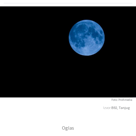
Foto: Profimedia
Izvor:
B92, Tanjug