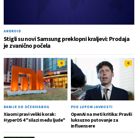
ANDROID
Stigli su novi Samsung preklopni kraljevi: Prodaja
je zvanično počela
0
0
RANIJE OD OČEKIVANOG
POD LUPOM JAVNOSTI
Xiaomi pravi veliki korak:
OpenAI na meti kritika: Pravili
HyperOS 4 "silazi među ljude"
luksuzno putovanje za
influensere