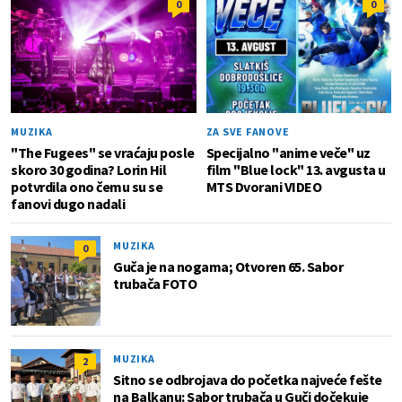
0
0
MUZIKA
ZA SVE FANOVE
"The Fugees" se vraćaju posle
Specijalno "anime veče" uz
skoro 30 godina? Lorin Hil
film "Blue lock" 13. avgusta u
potvrdila ono čemu su se
MTS Dvorani VIDEO
fanovi dugo nadali
MUZIKA
0
Guča je na nogama; Otvoren 65. Sabor
trubača FOTO
MUZIKA
2
Sitno se odbrojava do početka najveće fešte
na Balkanu: Sabor trubača u Guči dočekuje