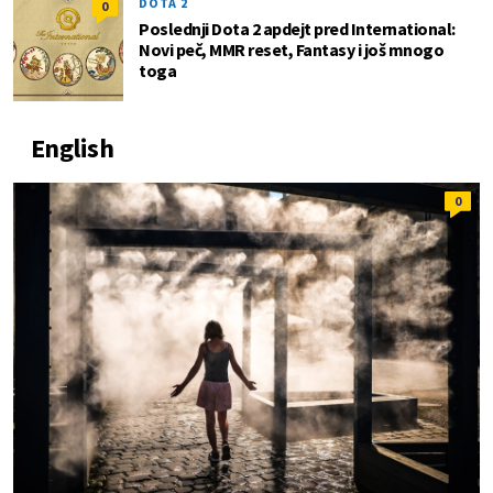
DOTA 2
0
Poslednji Dota 2 apdejt pred International:
Novi peč, MMR reset, Fantasy i još mnogo
toga
English
0