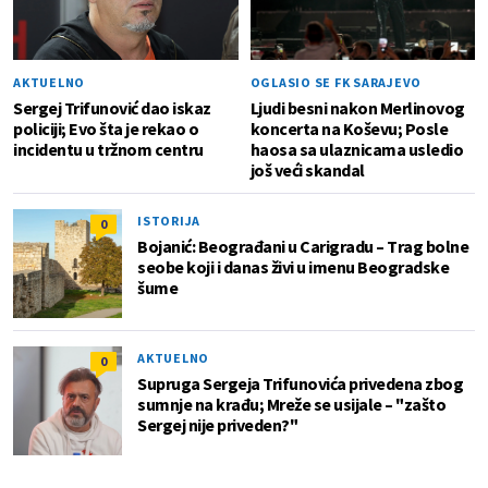
AKTUELNO
OGLASIO SE FK SARAJEVO
Sergej Trifunović dao iskaz
Ljudi besni nakon Merlinovog
policiji; Evo šta je rekao o
koncerta na Koševu; Posle
incidentu u tržnom centru
haosa sa ulaznicama usledio
još veći skandal
ISTORIJA
0
Bojanić: Beograđani u Carigradu – Тrag bolne
seobe koji i danas živi u imenu Beogradske
šume
AKTUELNO
0
Supruga Sergeja Trifunovića privedena zbog
sumnje na krađu; Mreže se usijale – "zašto
Sergej nije priveden?"