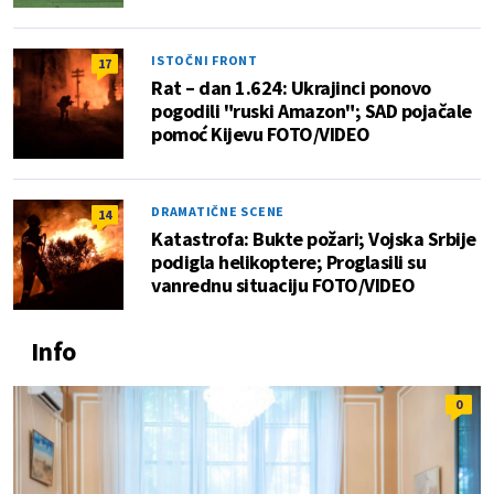
ISTOČNI FRONT
17
Rat – dan 1.624: Ukrajinci ponovo
pogodili "ruski Amazon"; SAD pojačale
pomoć Kijevu FOTO/VIDEO
DRAMATIČNE SCENE
14
Katastrofa: Bukte požari; Vojska Srbije
podigla helikoptere; Proglasili su
vanrednu situaciju FOTO/VIDEO
Info
0