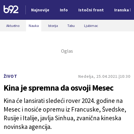
Najnovije
Info
Istočni front
Iranska kr
Nova vest
Aktuelno
Nauka
Istorija
Tabu
Ljubimac
ŽIVOT
Nedelja, 25.04.2021.
10:30
Kina je spremna da osvoji Mesec
Kina će lansirati sledeći rover 2024. godine na
Mesec i nosiće opremu iz Francuske, Švedske,
Rusije i Italije, javlja Sinhua, zvanična kineska
novinska agencija.