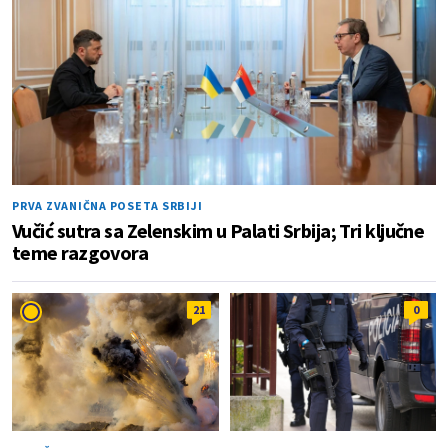
PRVA ZVANIČNA POSETA SRBIJI
Vučić sutra sa Zelenskim u Palati Srbija; Tri ključne
teme razgovora
21
0