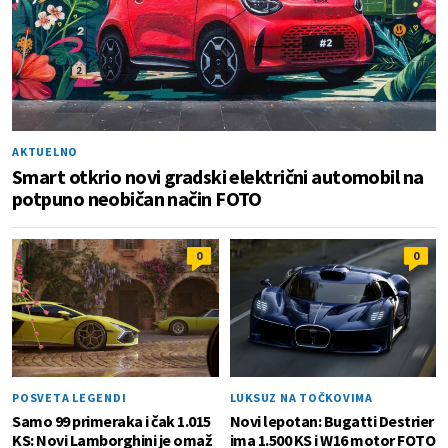
AKTUELNO
Smart otkrio novi gradski električni automobil na
potpuno neobičan način FOTO
0
0
POSVETA LEGENDI
LUKSUZ NA TOČKOVIMA
Samo 99 primeraka i čak 1.015
Novi lepotan: Bugatti Destrier
KS: Novi Lamborghini je omaž
ima 1.500 KS i W16 motor FOTO