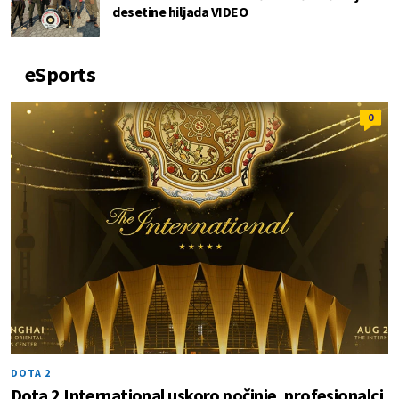
desetine hiljada VIDEO
eSports
0
DOTA 2
Dota 2 International uskoro počinje, profesionalci