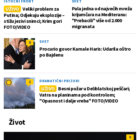
ISTOČNI FRONT
SVET
Pala jedna od najvećih mreža
UŽIVO
Veliki problem za
krijumčara na Mediteranu:
Putina; Odjekuju eksplozije –
"Prebacili" više od 2.000
stižu jezivi snimci; Krim gori
migranata
FOTO/VIDEO
SVET
0
Procurio govor Kamale Haris: Udarila oštro
po Bajdenu
DRAMATIČNI PRIZORI
2
UŽIVO
Besni požar u Deliblatskoj peščari;
Vatra na planinama pod kontrolom;
"Opasnost i dalje vreba" FOTO/VIDEO
Život
0