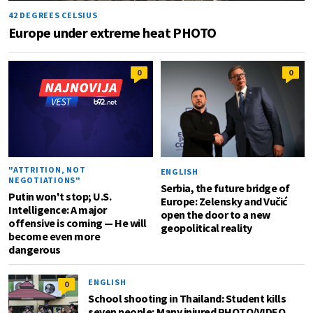
42 DEGREES CELSIUS
Europe under extreme heat PHOTO
0
0
"ATTRITION, NOT
ENGLISH
NEGOTIATIONS"
Serbia, the future bridge of
Putin won't stop; U.S.
Europe: Zelensky and Vučić
Intelligence: A major
open the door to a new
offensive is coming — He will
geopolitical reality
become even more
dangerous
ENGLISH
0
School shooting in Thailand: Student kills
seven people; Many injured PHOTO/VIDEO