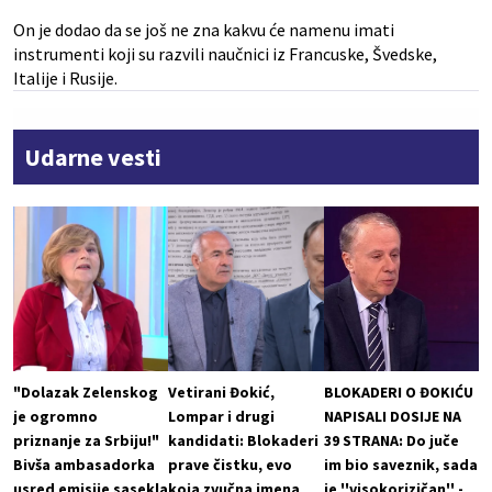
On je dodao da se još ne zna kakvu će namenu imati
instrumenti koji su razvili naučnici iz Francuske, Švedske,
Italije i Rusije.
Udarne vesti
"Dolazak Zelenskog
Vetirani Đokić,
BLOKADERI O ĐOKIĆU
je ogromno
Lompar i drugi
NAPISALI DOSIJE NA
priznanje za Srbiju!"
kandidati: Blokaderi
39 STRANA: Do juče
Bivša ambasadorka
prave čistku, evo
im bio saveznik, sada
usred emisije sasekla
koja zvučna imena
je ''visokorizičan'' -