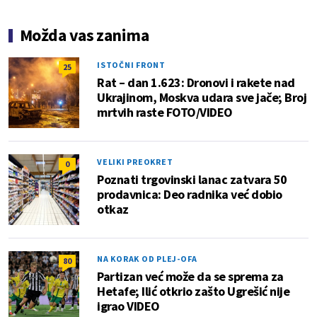
Možda vas zanima
ISTOČNI FRONT
25
Rat – dan 1.623: Dronovi i rakete nad
Ukrajinom, Moskva udara sve jače; Broj
mrtvih raste FOTO/VIDEO
VELIKI PREOKRET
0
Poznati trgovinski lanac zatvara 50
prodavnica: Deo radnika već dobio
otkaz
NA KORAK OD PLEJ-OFA
80
Partizan već može da se sprema za
Hetafe; Ilić otkrio zašto Ugrešić nije
igrao VIDEO