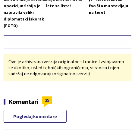
opoziciju: Srbija je
lete sa liste!
Evo šta mu stavljaju
napravila veliki
na teret
diplomatski iskorak
(FOTO)
Ovo je arhivirana verzija originalne stranice. Izvinjavamo
se ukoliko, usled tehničkih ograničenja, stranica i njen
sadržaj ne odgovaraju originalnoj verziji.
25
Komentari
Pogledaj komentare