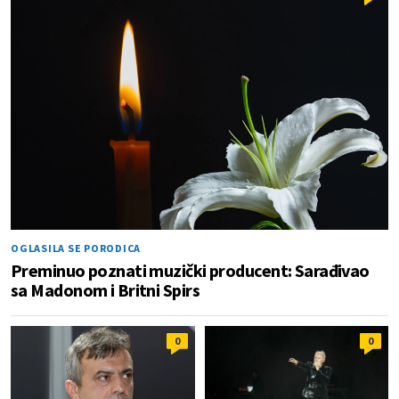
OGLASILA SE PORODICA
Preminuo poznati muzički producent: Sarađivao
sa Madonom i Britni Spirs
0
0