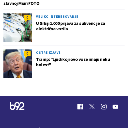
slavnoj Miuri FOTO
VELIKO INTERESOVANJE
0
U Srbiji 1.000 prijava za subvencije za
električna vozila
OŠTRE IZJAVE
0
Tramp: "Ljudi koji ovo voze imaju neku
bolest"