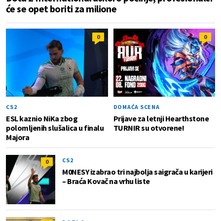
će se opet boriti za milione
0
0
CS2
DOMAĆA SCENA
ESL kaznio NiKa zbog
Prijave za letnji Hearthstone
polomljenih slušalica u finalu
TURNIR su otvorene!
Majora
CS2
0
M0NESY izabrao tri najbolja saigrača u karijeri
– Braća Kovač na vrhu liste