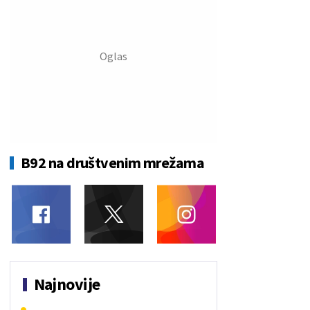
B92 na društvenim mrežama
Najnovije