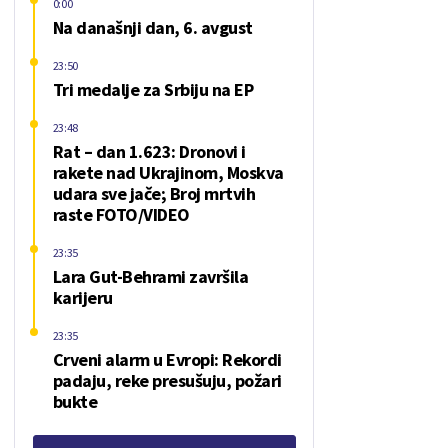
0:00
Na današnji dan, 6. avgust
23:50
Tri medalje za Srbiju na EP
23:48
Rat – dan 1.623: Dronovi i
rakete nad Ukrajinom, Moskva
udara sve jače; Broj mrtvih
raste FOTO/VIDEO
23:35
Lara Gut-Behrami završila
karijeru
23:35
Crveni alarm u Evropi: Rekordi
padaju, reke presušuju, požari
bukte