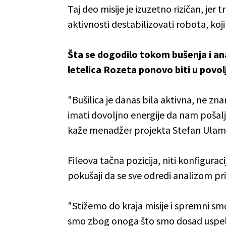
Taj deo misije je izuzetno rizičan, jer
aktivnosti destabilizovati robota, koji
Šta se dogodilo tokom bušenja i ana
letelica Rozeta ponovo biti u povol
"Bušilica je danas bila aktivna, ne znam
imati dovoljno energije da nam pošalje 
kaže menadžer projekta Stefan Ulam
Fileova tačna pozicija, niti konfigurac
pokušaji da se sve odredi analizom pri
"Stižemo do kraja misije i spremni sm
smo zbog onoga što smo dosad uspel