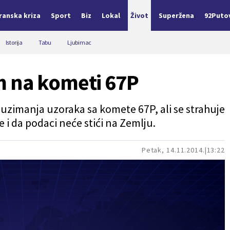
Iranska kriza
Sport
Biz
Lokal
Život
Superžena
92Puto
Istorija
Tabu
Ljubimac
 na kometi 67P
i uzimanja uzoraka sa komete 67P, ali se strahuje
 i da podaci neće stići na Zemlju.
Petak, 14.11.2014.
13:22