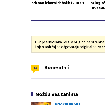
priznao izborni debakl! (VIDEO)
ozlogla
Hrvatske
Ovo je arhivirana verzija originalne stranice
i njen sadržaj ne odgovaraju originalnoj verzi
Komentari
38
Možda vas zanima
ISTOČNI FRONT