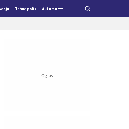
vanja
Tehnopolis
Automobili