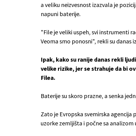
a veliku neizvesnost izazvala je pozic
napuni baterije.
"File je veliki uspeh, svi instrumenti r
Veoma smo ponosni", rekli su danas iz
Ipak, kako su ranije danas rekli ljud
velike rizike, jer se s
trahuje da bi o
Filea.
Baterije su skoro prazne, a senka jed
Zato je Evropska svemirska agencija 
uzorke zemljišta i počne sa analizom 