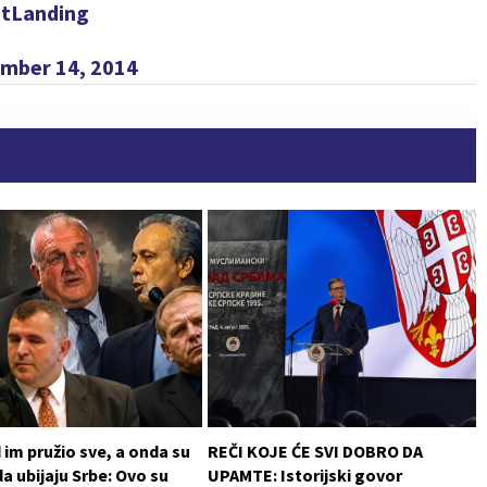
tLanding
mber 14, 2014
im pružio sve, a onda su
REČI KOJE ĆE SVI DOBRO DA
da ubijaju Srbe: Ovo su
UPAMTE: Istorijski govor