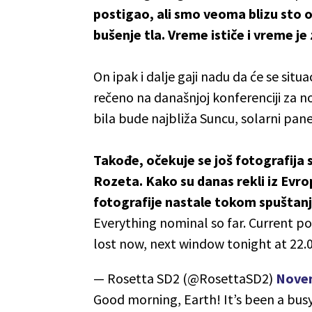
postigao, ali smo veoma blizu sto 
bušenje tla. Vreme ističe i vreme je 
On ipak i dalje gaji nadu da će se situa
rečeno na današnjoj konferenciji za 
bila bude najbliža Suncu, solarni panel
Takođe, očekuje se još fotografija 
Rozeta. Kako su danas rekli iz Evr
fotografije nastale tokom spuštanj
Everything nominal so far. Current po
lost now, next window tonight at 22.0
— Rosetta SD2 (@RosettaSD2)
Novem
Good morning, Earth! It’s been a bus