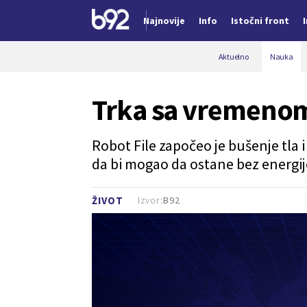
Najnovije
Info
Istočni front
Nova vest
Aktuelno
Nauka
Trka sa vremenom
Robot File započeo je bušenje tla 
da bi mogao da ostane bez energije
Izvor:
B92
ŽIVOT