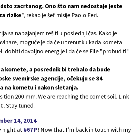
odsto zacrtanog. Ono što nam nedostaje jeste
za rizike
", rekao je šef misije Paolo Feri.
cija sa napajanjem rešiti u poslednji čas. Kako je
novinare, moguće je da će u trenutku kada kometa
i dobiti dovoljno energije i da će se File "probuditi".
sa komete, a posrednik bi trebalo da bude
opske svemirske agencije, očekuju se 84
a na kometu i nakon sletanja.
sition 200 mm. We are reaching the comet soil. Link
0. Stay tuned.
ber 14, 2014
y night at
#67P
! Now that I’m back in touch with my