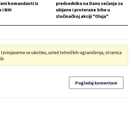
šeni komandanti iz
predsednika na Danu sećanja za
 i BiH
ubijene i proterane Srbe u
zločinačkoj akciji "Oluja"
. Izvinjavamo se ukoliko, usled tehničkih ograničenja, stranica
ji.
Pogledaj komentare