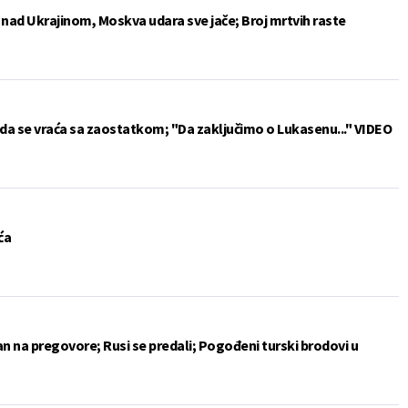
e nad Ukrajinom, Moskva udara sve jače; Broj mrtvih raste
da se vraća sa zaostatkom; "Da zaključimo o Lukasenu..." VIDEO
ća
an na pregovore; Rusi se predali; Pogođeni turski brodovi u