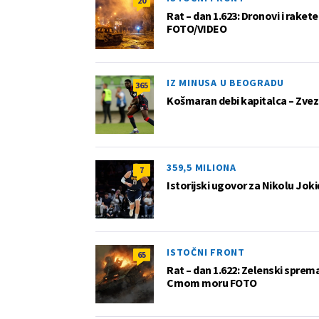
20
Rat – dan 1.623: Dronovi i raket
FOTO/VIDEO
IZ MINUSA U BEOGRADU
365
Košmaran debi kapitalca – Zvez
359,5 MILIONA
7
Istorijski ugovor za Nikolu Joki
ISTOČNI FRONT
65
Rat – dan 1.622: Zelenski sprem
Crnom moru FOTO