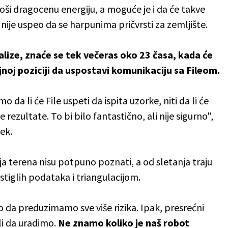
 troši dragocenu energiju, a moguće je i da će takve
 nije uspeo da se harpunima pričvrsti za zemljište.
lize, znaće se tek večeras oko 23 časa, kada će
jnoj poziciji da uspostavi komunikaciju sa Fileom.
o da li će File uspeti da ispita uzorke, niti da li će
rezultate. To bi bilo fantastično, ali nije sigurno",
ek.
ija terena nisu potpuno poznati, a od sletanja traju
stiglih podataka i triangulacijom.
o da preduzimamo sve više rizika. Ipak, presrećni
i da uradimo.
Ne znamo koliko je naš robot