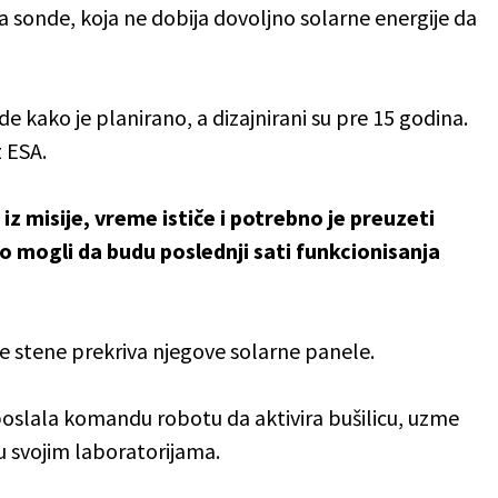
ija sonde, koja ne dobija dovoljno solarne energije da
ade kako je planirano, a dizajnirani su pre 15 godina.
 ESA.
i iz misije, vreme ističe i potrebno je preuzeti
vo mogli da budu poslednji sati funkcionisanja
ne stene prekriva njegove solarne panele.
poslala komandu robotu da aktivira bušilicu, uzme
u svojim laboratorijama.