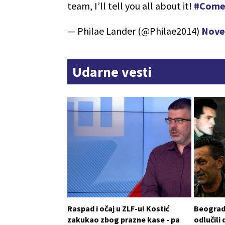
team, I’ll tell you all about it!
#Come
— Philae Lander (@Philae2014)
Nove
Udarne vesti
Raspad i očaj u ZLF-u! Kostić
Beograd 
zakukao zbog prazne kase - pa
odlučili 