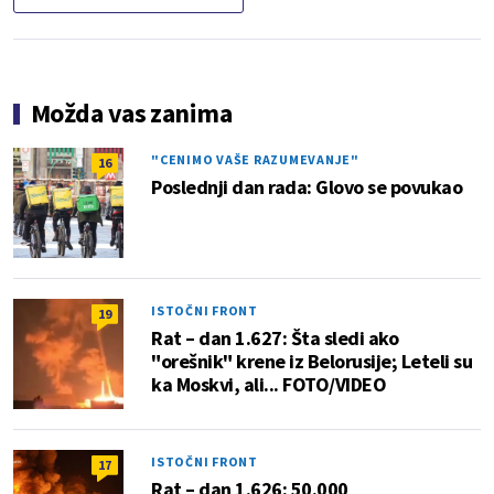
Možda vas zanima
"CENIMO VAŠE RAZUMEVANJE"
16
Poslednji dan rada: Glovo se povukao
ISTOČNI FRONT
19
Rat – dan 1.627: Šta sledi ako
"orešnik" krene iz Belorusije; Leteli su
ka Moskvi, ali... FOTO/VIDEO
ISTOČNI FRONT
17
Rat – dan 1.626: 50.000