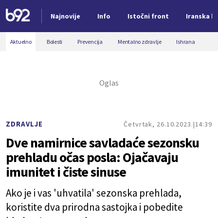
Najnovije
Info
Istočni front
Iranska kr
Nova vest
Aktuelno
Bolesti
Prevencija
Mentalno zdravlje
Ishrana
ZDRAVLJE
Četvrtak, 26.10.2023.
14:39
Dve namirnice savladaće sezonsku
prehladu očas posla: Ojačavaju
imunitet i čiste sinuse
Ako je i vas 'uhvatila' sezonska prehlada,
koristite dva prirodna sastojka i pobedite