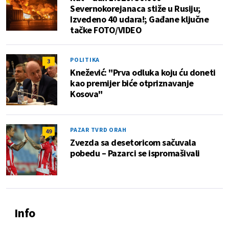
Severnokorejanaca stiže u Rusiju;
Izvedeno 40 udara!; Gađane ključne
tačke FOTO/VIDEO
POLITIKA
3
Knežević: "Prva odluka koju ću doneti
kao premijer biće otpriznavanje
Kosova"
PAZAR TVRD ORAH
49
Zvezda sa desetoricom sačuvala
pobedu – Pazarci se ispromašivali
Info