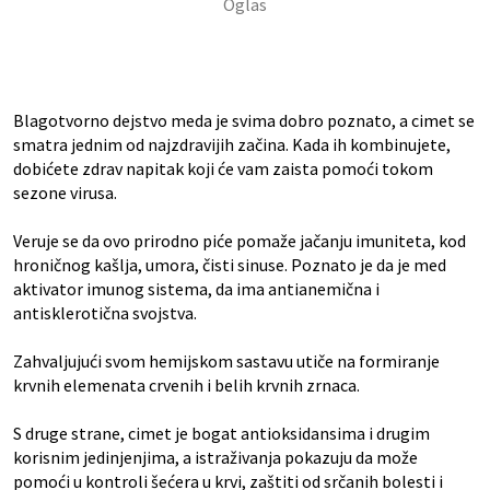
Blagotvorno dejstvo meda je svima dobro poznato, a cimet se
smatra jednim od najzdravijih začina. Kada ih kombinujete,
dobićete zdrav napitak koji će vam zaista pomoći tokom
sezone virusa.
Veruje se da ovo prirodno piće pomaže jačanju imuniteta, kod
hroničnog kašlja, umora, čisti sinuse. Poznato je da je med
aktivator imunog sistema, da ima antianemična i
antisklerotična svojstva.
Zahvaljujući svom hemijskom sastavu utiče na formiranje
krvnih elemenata crvenih i belih krvnih zrnaca.
S druge strane, cimet je bogat antioksidansima i drugim
korisnim jedinjenjima, a istraživanja pokazuju da može
pomoći u kontroli šećera u krvi, zaštiti od srčanih bolesti i