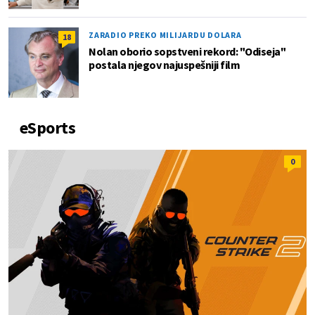
ZARADIO PREKO MILIJARDU DOLARA
18
Nolan oborio sopstveni rekord: "Odiseja"
postala njegov najuspešniji film
eSports
0