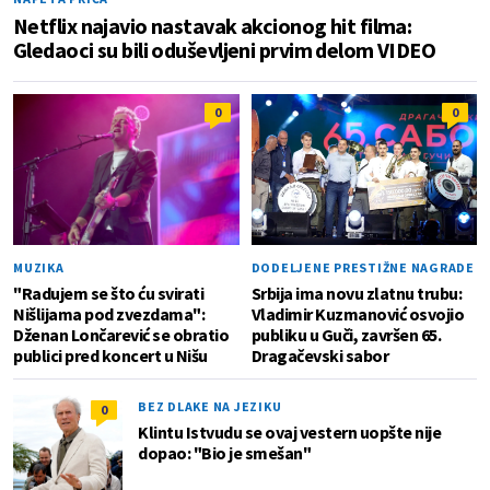
Netflix najavio nastavak akcionog hit filma:
Gledaoci su bili oduševljeni prvim delom VIDEO
0
0
MUZIKA
DODELJENE PRESTIŽNE NAGRADE
"Radujem se što ću svirati
Srbija ima novu zlatnu trubu:
Nišlijama pod zvezdama":
Vladimir Kuzmanović osvojio
Dženan Lončarević se obratio
publiku u Guči, završen 65.
publici pred koncert u Nišu
Dragačevski sabor
BEZ DLAKE NA JEZIKU
0
Klintu Istvudu se ovaj vestern uopšte nije
dopao: "Bio je smešan"