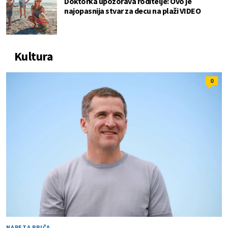
Doktorka upozorava roditelje: Ovo je
najopasnija stvar za decu na plaži VIDEO
Kultura
0
NAPETA PRIČA