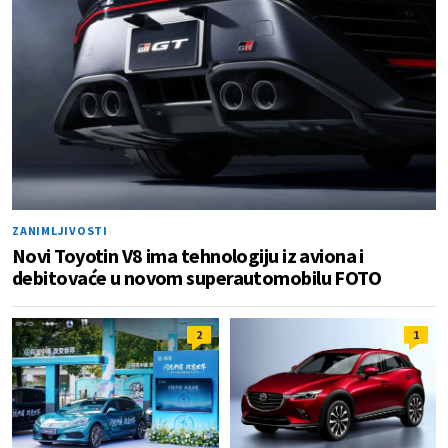
ZANIMLJIVOSTI
Novi Toyotin V8 ima tehnologiju iz aviona i
debitovaće u novom superautomobilu FOTO
2
1