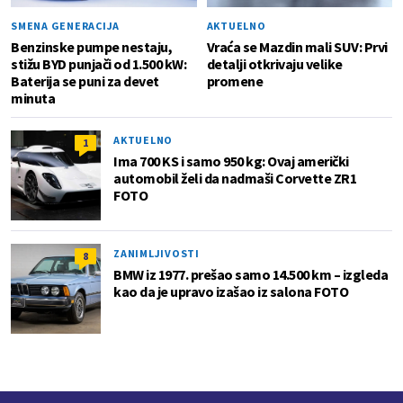
SMENA GENERACIJA
AKTUELNO
Benzinske pumpe nestaju,
Vraća se Mazdin mali SUV: Prvi
stižu BYD punjači od 1.500 kW:
detalji otkrivaju velike
Baterija se puni za devet
promene
minuta
AKTUELNO
1
Ima 700 KS i samo 950 kg: Ovaj američki
automobil želi da nadmaši Corvette ZR1
FOTO
ZANIMLJIVOSTI
8
BMW iz 1977. prešao samo 14.500 km – izgleda
kao da je upravo izašao iz salona FOTO