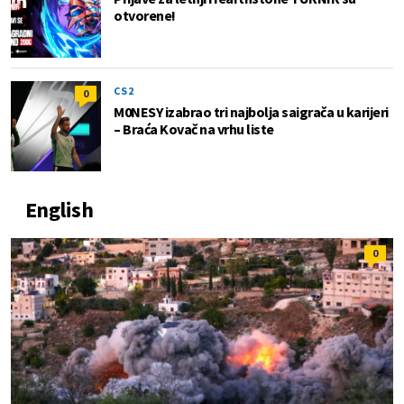
otvorene!
CS2
0
M0NESY izabrao tri najbolja saigrača u karijeri
– Braća Kovač na vrhu liste
English
0