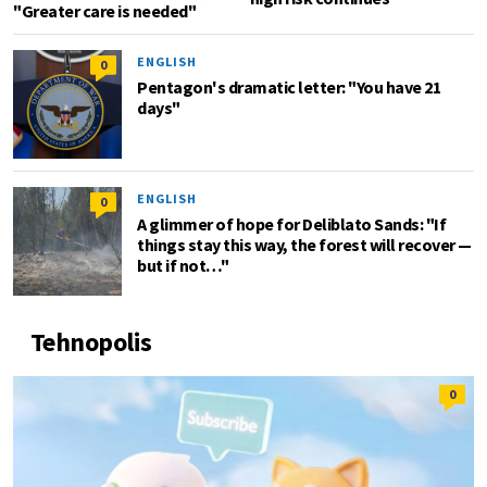
"Greater care is needed"
ENGLISH
0
Pentagon's dramatic letter: "You have 21
days"
ENGLISH
0
A glimmer of hope for Deliblato Sands: "If
things stay this way, the forest will recover —
but if not…"
Tehnopolis
0