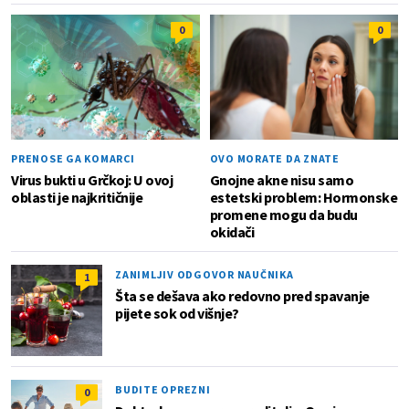
0
0
PRENOSE GA KOMARCI
OVO MORATE DA ZNATE
Virus bukti u Grčkoj: U ovoj
Gnojne akne nisu samo
oblasti je najkritičnije
estetski problem: Hormonske
promene mogu da budu
okidači
ZANIMLJIV ODGOVOR NAUČNIKA
1
Šta se dešava ako redovno pred spavanje
pijete sok od višnje?
BUDITE OPREZNI
0