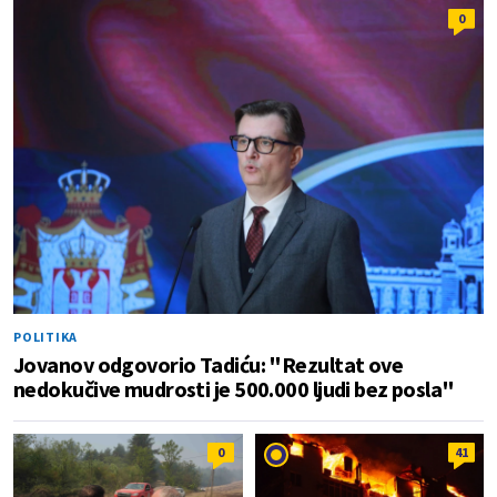
0
POLITIKA
Jovanov odgovorio Tadiću: "Rezultat ove
nedokučive mudrosti je 500.000 ljudi bez posla"
0
41