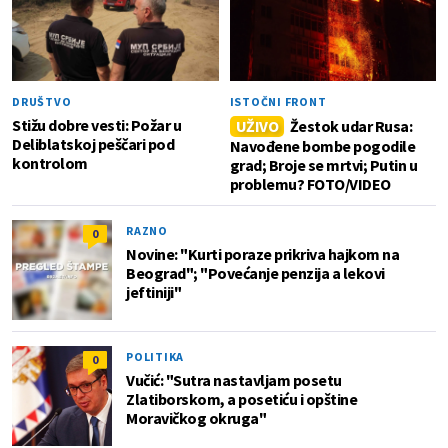
DRUŠTVO
ISTOČNI FRONT
Stižu dobre vesti: Požar u
UŽIVO
Žestok udar Rusa:
Deliblatskoj peščari pod
Navođene bombe pogodile
kontrolom
grad; Broje se mrtvi; Putin u
problemu? FOTO/VIDEO
RAZNO
0
Novine: "Kurti poraze prikriva hajkom na
Beograd"; "Povećanje penzija a lekovi
jeftiniji"
POLITIKA
0
Vučić: "Sutra nastavljam posetu
Zlatiborskom, a posetiću i opštine
Moravičkog okruga"