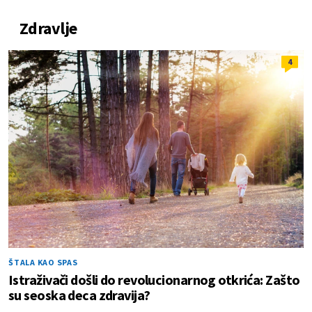
Zdravlje
4
ŠTALA KAO SPAS
Istraživači došli do revolucionarnog otkrića: Zašto
su seoska deca zdravija?