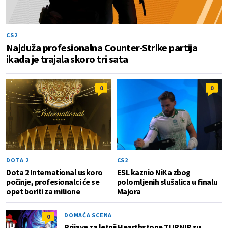
CS2
Najduža profesionalna Counter-Strike partija
ikada je trajala skoro tri sata
0
0
DOTA 2
CS2
Dota 2 International uskoro
ESL kaznio NiKa zbog
počinje, profesionalci će se
polomljenih slušalica u finalu
opet boriti za milione
Majora
DOMAĆA SCENA
0
Prijave za letnji Hearthstone TURNIR su