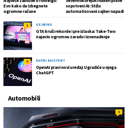
Najveće zablude o romingu:
Severnokorejski hakeri prave
Evo kako da izbegnete
sopstveni AI: Stižu
ogromne račune
automatizovani sajber napadi
GEJMING
1
GTA 6 ruši rekorde i pre izlaska: Take-Two
najavio ogromnu zaradu i iznenađenje
KUĆNI ASISTENT
0
OpenAI pravi novi uređaj: Ugradiće u njega
ChatGPT
Automobili
0