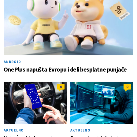
ANDROID
OnePlus napušta Evropu i deli besplatne punjače
0
0
AKTUELNO
AKTUELNO