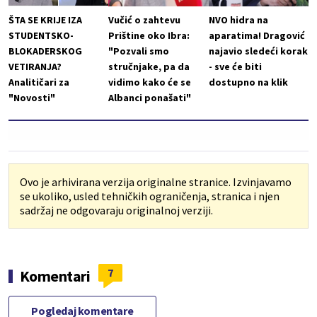
ŠTA SE KRIJE IZA
Vučić o zahtevu
NVO hidra na
STUDENTSKO-
Prištine oko Ibra:
aparatima! Dragović
BLOKADERSKOG
"Pozvali smo
najavio sledeći korak
VETIRANJA?
stručnjake, pa da
- sve će biti
Analitičari za
vidimo kako će se
dostupno na klik
"Novosti"
Albanci ponašati"
Ovo je arhivirana verzija originalne stranice. Izvinjavamo
se ukoliko, usled tehničkih ograničenja, stranica i njen
sadržaj ne odgovaraju originalnoj verziji.
7
Komentari
Pogledaj komentare