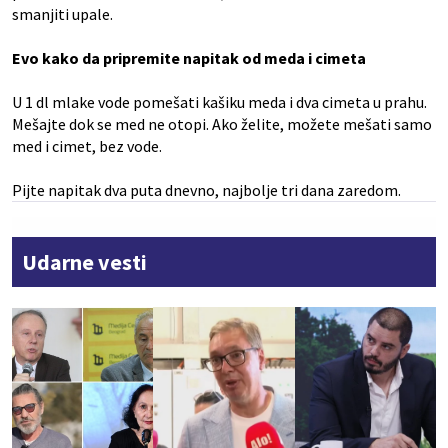
smanjiti upale.
Evo kako da pripremite napitak od meda i cimeta
U 1 dl mlake vode pomešati kašiku meda i dva cimeta u prahu.
Mešajte dok se med ne otopi. Ako želite, možete mešati samo
med i cimet, bez vode.
Pijte napitak dva puta dnevno, najbolje tri dana zaredom.
Udarne vesti