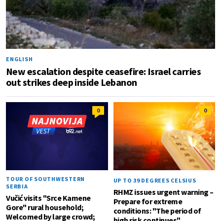
ENGLISH
New escalation despite ceasefire: Israel carries
out strikes deep inside Lebanon
0
0
TOUR OF SOUTHWESTERN
UP TO 39 DEGREES CELSIUS
SERBIA
RHMZ issues urgent warning –
Vučić visits "Srce Kamene
Prepare for extreme
Gore" rural household;
conditions: "The period of
Welcomed by large crowd;
high risk continues"